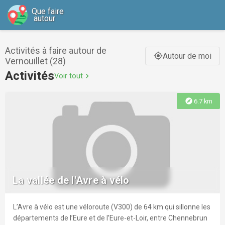
Que faire
autour
Activités à faire autour de
Autour de moi
gps_fixed
Vernouillet (28)
Activités
Voir tout
chevron_right
explore
6.7 km
La vallée de l'Avre à vélo
L’Avre à vélo est une véloroute (V300) de 64 km qui sillonne les
départements de l’Eure et de l’Eure-et-Loir, entre Chennebrun