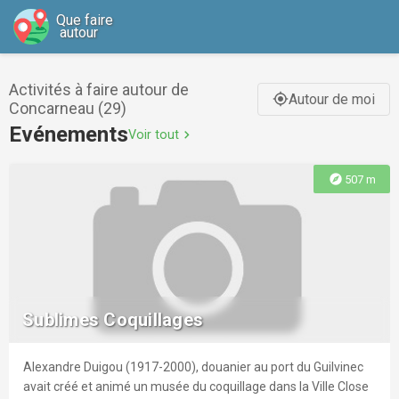
Que faire
autour
Activités à faire autour de
Autour de moi
gps_fixed
Concarneau (29)
Evénements
Voir tout
chevron_right
explore
507 m
Sublimes Coquillages
Alexandre Duigou (1917-2000), douanier au port du Guilvinec
avait créé et animé un musée du coquillage dans la Ville Close