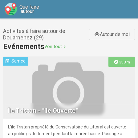
Que faire
autour
Activités à faire autour de
Autour de moi
gps_fixed
Douarnenez (29)
Evénements
Voir tout
chevron_right
Samedi
event
explore
338 m
Île Tristan - "Ile Ouverte"
L'île Tristan propriété du Conservatoire du Littoral est ouverte
au public gratuitement pendant la marée basse. Passage à