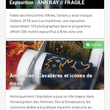
Exposition : ANN RAY // FRAGILE
Fidèle des Rencontres d’Arles, l’artiste y avait marqué
l’édition 2018 avec Les Inachevés, une exposition
rassemblant 169 photographies dans le programme
officiel. Elle revient aujourd’hui à Arles avec une
proposition plus intime, célébrant la vulnérabilité et
l’indicible à travers un parcours qui traverse trente années
explore
28.3 km
de création. Dialoguant avec le jardin de la galerie, en plein
coeur d’Arles, l’exposition Fragile dévoile une oeuvre
profondément personnelle, où se mêlent mémoire,
apparition, disparition, songe et émotions.
Amazones ! Cavalières et icônes de
mode.
Historiquement, l’équitation a joué un rôle majeur dans
l’émancipation des femmes. Dès la Renaissance, les
costumes dédiés à la pratique équestre emprunts au