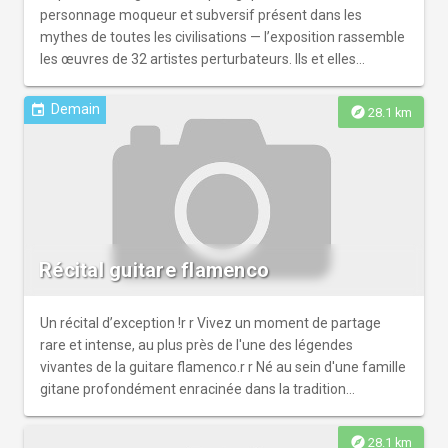
personnage moqueur et subversif présent dans les
mythes de toutes les civilisations — l’exposition rassemble
les œuvres de 32 artistes perturbateurs. Ils et elles
permettent à l’art de remplir l’une de ses fonctions
majeures dans notre société moderne : mettre en
Demain
event
explore
28.1 km
turbulence les convictions, rejouer ce qui paraît acquis,
élargir notre champ de conscience, faire exploser les
conventions. Leur attitude, telle qu’elle perdure de la fin du
XXe siècle à aujourd’hui, est au cœur de cette exposition.
Récital guitare flamenco
Un récital d’exception !r r Vivez un moment de partage
rare et intense, au plus près de l'une des légendes
vivantes de la guitare flamenco.r r Né au sein d'une famille
gitane profondément enracinée dans la tradition
flamenca, Jerónimo Maya est un enfant prodige. Il
commence la guitare à l'âge de cinq ans et donne son
explore
28.1 km