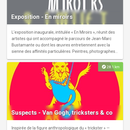
Exposition - En miroirs
L’exposition inaugurale, intitulée « En Miroirs », réunit des
artistes qui ont accompagné le parcours de Jean-Marc
Bustamante ou dont les œuvres entretiennent avec la
sienne des affinités particulières. Peintres, photographes,
sculpteurs et artistes de différentes générations y
composent un récit sensible de rencontres, d’admirations
explore
28.1 km
et de complicités. À travers ces présences se dessine une
cartographie des relations qui ont nourri son travail : une
histoire de l’art vécue, faite d’échos, de regards partagés
et de correspondances.
Suspects - Van Gogh, tricksters & co
Inspirée de la figure anthropologique du « trickster » —