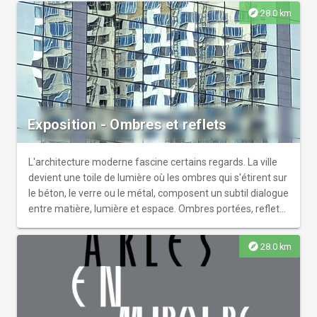
rencontre artistique est une opportunité rare de
explore
28.0 km
s'immerger dans un univers de création au cœur de la
commune. Que vous soyez passionné d'art ou amateur de
pièces raffinées, cette exposition saura captiver votre
regard.
Exposition - Ombres et reflets
L'architecture moderne fascine certains regards. La ville
devient une toile de lumière où les ombres qui s'étirent sur
le béton, le verre ou le métal, composent un subtil dialogue
entre matière, lumière et espace. Ombres portées, reflets
et jeux de lumière redessinent les façades et brouillent
parfois les frontières entre réel et illusion.
explore
28.0 km