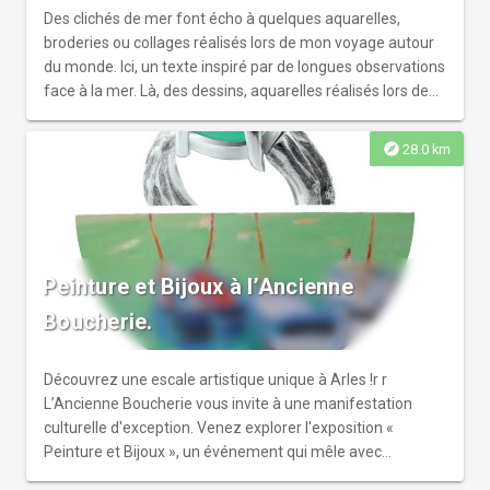
Des clichés de mer font écho à quelques aquarelles,
broderies ou collages réalisés lors de mon voyage autour
du monde. Ici, un texte inspiré par de longues observations
face à la mer. Là, des dessins, aquarelles réalisés lors de
mon voyage en voilier autour du monde pendant neuf
ans.r Des clichés de mer dont la surface figée répond aux
explore
28.0 km
chuchotements des vagues. Expérimenter, mes
photographies implique parfois de s’absorber dans ce
monde liminal lié à la mer. Entre présence et absence, flux
et reflux des vagues.r Certaines photographies «
effleurent » une représentation picturale de paysages
Peinture et Bijoux à l’Ancienne
marins, mêlant photographies et peinture.r r D’autres
clichés représentent des hommes seuls face à la mer,
Boucherie.
souvent plongés dans un moment d’introspection peut
être. D’autres photographies aux couleurs vives fixent un
moment partagé en famille au bord de l’eau ou des
Découvrez une escale artistique unique à Arles !r r
participants à une compétition sportive.r Enfin, des
L’Ancienne Boucherie vous invite à une manifestation
photographies en noir et blanc de pêcheurs malgaches,
culturelle d'exception. Venez explorer l'exposition «
indonésiens ou italiens ; les habitants de la mer .
Peinture et Bijoux », un événement qui mêle avec
élégance les arts visuels et l'éclat de la bijouterie.r r Cette