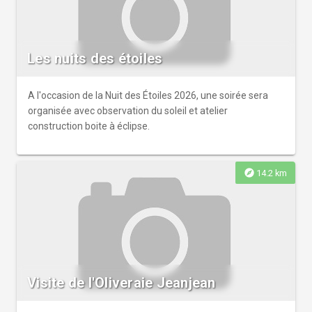
Les nuits des étoiles
A l'occasion de la Nuit des Étoiles 2026, une soirée sera
organisée avec observation du soleil et atelier
construction boite à éclipse.
explore
14.2 km
Visite de l'Oliveraie Jeanjean