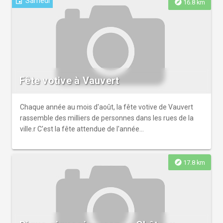
Samedi
event
explore
16.8 km
Fête votive à Vauvert
Chaque année au mois d'août, la fête votive de Vauvert
rassemble des milliers de personnes dans les rues de la
ville.r C'est la fête attendue de l'année...
explore
17.8 km