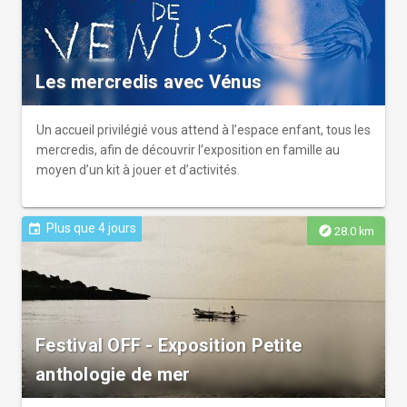
l'inondation en parcourant l'île de la Camargue de part n
part pour y apporter l'eau douce.r r La maîtrise des eaux
douces, salées ou saumâtres obtenue depuis le XIXème
siècl et remise en question par les évolutions du climat qui
Les mercredis avec Vénus
assèchent le sol du delta. La pluviométrie diminue, le débit
du Rhône baisse, les sols salés demandent aux activités
humaines de s'adapter et de se réinventer pour perdurer.
Un accueil privilégié vous attend à l’espace enfant, tous les
mercredis, afin de découvrir l’exposition en famille au
moyen d’un kit à jouer et d’activités.
Plus que 4 jours
event
explore
28.0 km
Festival OFF - Exposition Petite
anthologie de mer