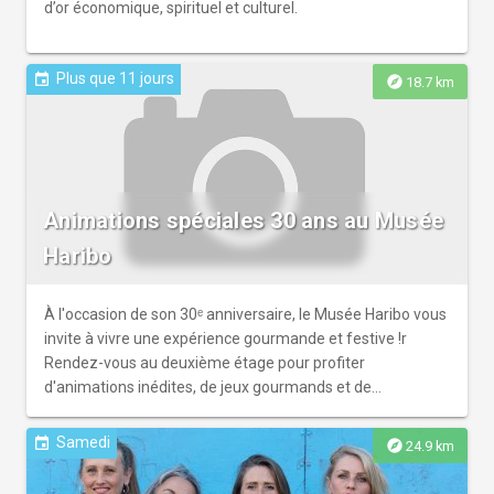
d’or économique, spirituel et culturel.
Plus que 11 jours
event
explore
18.7 km
Animations spéciales 30 ans au Musée
Haribo
À l'occasion de son 30ᵉ anniversaire, le Musée Haribo vous
invite à vivre une expérience gourmande et festive !r
Rendez-vous au deuxième étage pour profiter
d'animations inédites, de jeux gourmands et de
dégustations de bonbons.
Samedi
event
explore
24.9 km