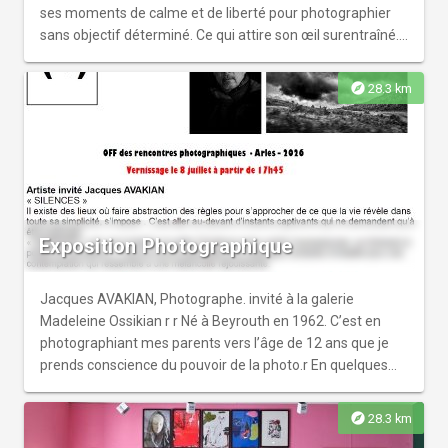
ses moments de calme et de liberté pour photographier
sans objectif déterminé. Ce qui attire son œil surentraîné.
Ce qui le charme, le surprend, l’amuse.”r Valérie
Duponcheller r Pendant la semaine d’ouverture des
explore
28.3 km
Rencontres, plusieurs moments forts avec l’artiste :r r
09/07r - Visite guidée en présence de l'artiste dans le
cadre des Rencontres d’Arles de 18h00 à 18H30.r - Park
Chan-wook au Théâtre Antique dans le cadre des Nuits
des Rencontres d’Arles de 21h45 à 00h00.r r 10/07r -
Projection cinéma en présence de Park Chan-wook, en
collaboration avec le Cinéma du Méjan à 16h00.r r ...et des
Exposition Photographique
visites guidées spécialement conçues par notre équipe de
médiation !r r Plus d'informations à venir !
Jacques AVAKIAN, Photographe. invité à la galerie
Madeleine Ossikian r r Né à Beyrouth en 1962. C’est en
photographiant mes parents vers l’âge de 12 ans que je
prends conscience du pouvoir de la photo.r En quelques
centièmes de secondes, la photo venait de sublimer la
réalité.r Le vivant s’était détaché pour se défaire du temps
explore
28.3 km
qui passe. r r Je suis un photographe de l’instant guidé par