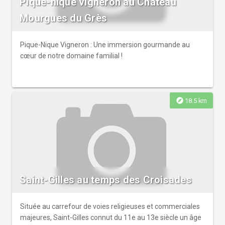
Pique-nique vigneron au Château
Mourgues du Grès
Pique-Nique Vigneron : Une immersion gourmande au
cœur de notre domaine familial !
explore
18.5 km
Saint-Gilles au temps des Croisades
Située au carrefour de voies religieuses et commerciales
majeures, Saint-Gilles connut du 11e au 13e siècle un âge