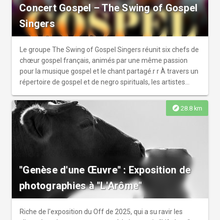
Concert Gospel – The Swing of Gospel
Singers
Le groupe The Swing of Gospel Singers réunit six chefs de
chœur gospel français, animés par une même passion
pour la musique gospel et le chant partagé.r r À travers un
répertoire de gospel et de negro spirituals, les artistes
rendent hommage à cette musique empreinte d'émotion,
d'espoir et de fraternité. Accompagnés d'un pianiste ou
explore
28.8 km
interprétant certaines œuvres a cappella, ils revisitent les
grands classiques tout en proposant leurs propres
compositions et arrangements.r r Leurs voix aux timbres
chaleureux et complémentaires mettent à l'honneur la
tradition du « call and response », caractéristique de la
"Genèse d'une Œuvre" : Exposition de
musique afro-américaine, offrant au public un moment de
partage, de joie et d'émotion.
photographies à "L'Arôme"
Riche de l'exposition du Off de 2025, qui a su ravir les