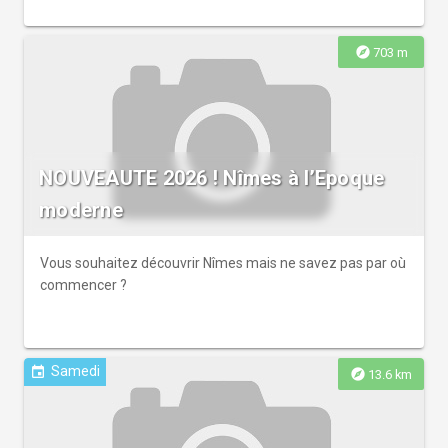
explore
703 m
NOUVEAUTE 2026 ! Nîmes à l’Epoque
moderne
Vous souhaitez découvrir Nîmes mais ne savez pas par où
commencer ?
Samedi
event
explore
13.6 km