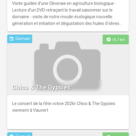
Visite guidée d'une Oliveraie en agriculture biologique -
Lecture d'un DVD retraçant le travail saisonnier sur le
domaine - visite de notre moulin écologique nouvelle
génération et initiation et dégustation des huiles d'olives
biologiques et tapenades art
Demain
event
explore
16.7 km
Chico & The Gypsies
Le concert de la fête votive 2026r Chico & The Gypsies
viennent à Vauvert