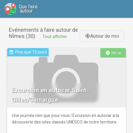
Que faire
autour
Evénements à faire autour de
Nîmes (30)
Autour de moi
gps_fixed
Tout afficher
Plus que 15 jours
event
explore
701 m
Excursion en autocar Saint-
Gilles/Camargue
Une journée rien que pour vous ! Excursion en autocar à la
découverte des sites classés UNESCO de notre territoire.