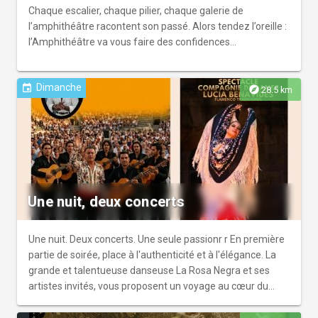
sont décédés.r r « Family of lies » vous invite à découvrir
rassemble les photos et les textes est publié à l’occasion
Chaque escalier, chaque pilier, chaque galerie de
son univers qui dépeint les conflits d’une famille, ainsi que
de cette exposition, et sera disponible lors du vernissage.
l’amphithéâtre racontent son passé. Alors tendez l’oreille :
sa reconstruction et sa renaissance.
l’Amphithéâtre va vous faire des confidences…
Dimanche
event
explore
28.5 km
Une nuit, deux concerts
Une nuit. Deux concerts. Une seule passionr r En première
partie de soirée, place à l'authenticité et à l'élégance. La
grande et talentueuse danseuse La Rosa Negra et ses
artistes invités, vous proposent un voyage au cœur du
flamenco traditionnel. Un spectacle captivant où
s'expriment les styles les plus purs de cet art.r r Puis, place