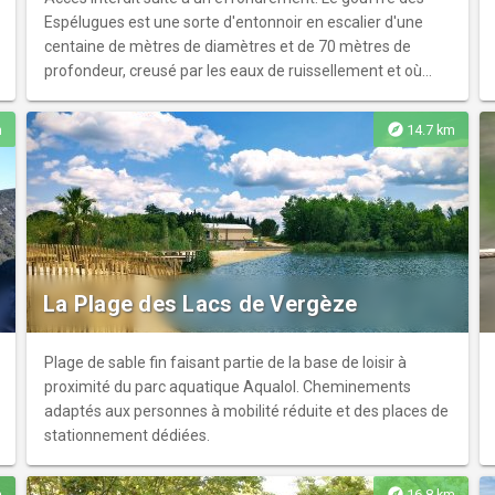
Espélugues est une sorte d'entonnoir en escalier d'une
centaine de mètres de diamètres et de 70 mètres de
profondeur, creusé par les eaux de ruissellement et où
prolifère une riche végétation.
explore
m
14.7 km
La Plage des Lacs de Vergèze
Plage de sable fin faisant partie de la base de loisir à
proximité du parc aquatique Aqualol. Cheminements
adaptés aux personnes à mobilité réduite et des places de
stationnement dédiées.
explore
m
16.8 km