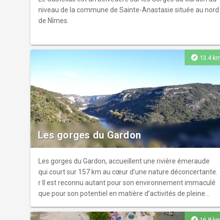
niveau de la commune de Sainte-Anastasie située au nord
de Nîmes.
explore
13.4 k
Les gorges du Gardon
Les gorges du Gardon, accueillent une rivière émeraude
qui court sur 157 km au cœur d’une nature déconcertante.
r Il est reconnu autant pour son environnement immaculé
que pour son potentiel en matière d’activités de pleine
nature.
explore
16.8 k