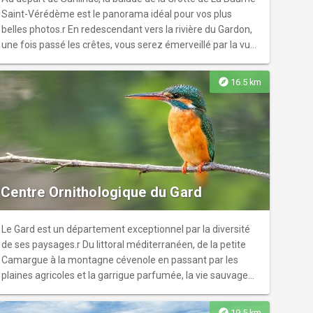
Saint-Vérédème est le panorama idéal pour vos plus
belles photos.r En redescendant vers la rivière du Gardon,
une fois passé les crêtes, vous serez émerveillé par la vue
sur les gorges !
explore
16.5 km
Centre Ornithologique du Gard
Le Gard est un département exceptionnel par la diversité
de ses paysages.r Du littoral méditerranéen, de la petite
Camargue à la montagne cévenole en passant par les
plaines agricoles et la garrigue parfumée, la vie sauvage
est d'une très grande diversité.
explore
19.5 km