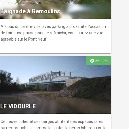
Baignade à Remoulins
A 2 pas du centre-ville, avec parking à proximité, l’occasion
de faire une pause pour se rafraîchir, vous aurez une vue
agréable sur le Pont Neuf.
explore
22.1 km
LE VIDOURLE
Ce fleuve côtier et ses berges abritent des espèces rares
ou remarquables, comme le castor, le héron bihoreau ou le