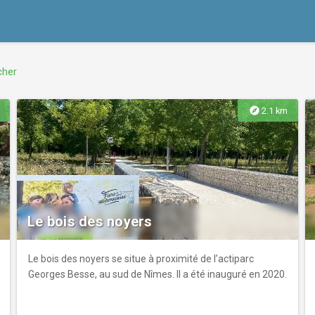
cher
explore
2.1 km
Le bois des noyers
Le bois des noyers se situe à proximité de l’actiparc
Georges Besse, au sud de Nîmes. Il a été inauguré en 2020.