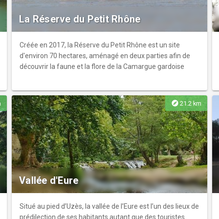
La Réserve du Petit Rhône
Créée en 2017, la Réserve du Petit Rhône est un site
d'environ 70 hectares, aménagé en deux parties afin de
découvrir la faune et la flore de la Camargue gardoise
explore
m
21.2 km
Vallée d'Eure
Situé au pied d’Uzès, la vallée de l’Eure est l’un des lieux de
prédilection de ses habitants autant que des touristes.