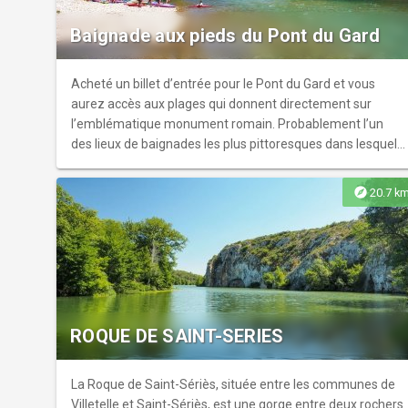
Baignade aux pieds du Pont du Gard
Acheté un billet d’entrée pour le Pont du Gard et vous
aurez accès aux plages qui donnent directement sur
l’emblématique monument romain. Probablement l’un
des lieux de baignades les plus pittoresques dans lesquels
vous aurez l’occasion de plonger !
explore
20.7 k
ROQUE DE SAINT-SERIES
La Roque de Saint-Sériès, située entre les communes de
Villetelle et Saint-Sériès, est une gorge entre deux rochers