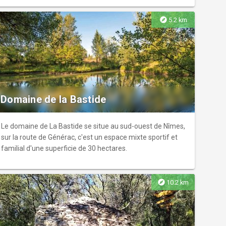
explore
5.2 km
Domaine de la Bastide
Le domaine de La Bastide se situe au sud-ouest de Nîmes,
sur la route de Générac, c'est un espace mixte sportif et
familial d'une superficie de 30 hectares.
explore
10.2 km