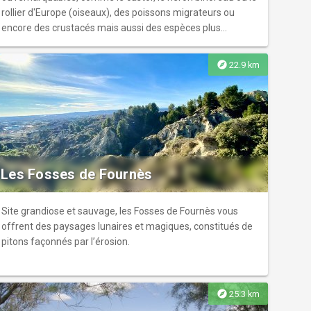
rollier d'Europe (oiseaux), des poissons migrateurs ou
encore des crustacés mais aussi des espèces plus
communes comme l'aigrette garzette, le héron cendré, le
martin-pêcheur... Sa végétation, la ripisylve, ou fôret des
explore
22.9 km
rives des cours d'eau, est un milieu surprenant. Formant
une véritable forêt galerie qui stabilise les berges, elle est
indispensable au bon fonctionnement du cours d'eau.
Classée en ZNIEFF, elle abrite frênes, platanes, ormes,
peupliers, saules, érables... Nous vous invitons à une
balade familiale rafraichissante à Marsillargues le long du
fleuve.
Les Fosses de Fournès
Site grandiose et sauvage, les Fosses de Fournès vous
offrent des paysages lunaires et magiques, constitués de
pitons façonnés par l’érosion.
explore
25.3 km