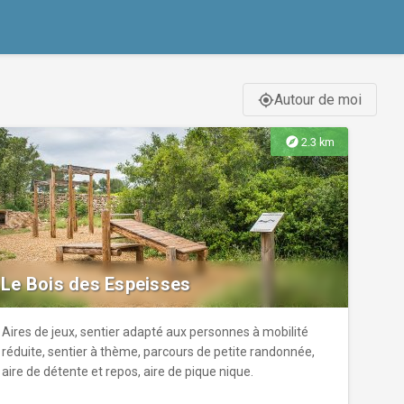
Autour de moi
gps_fixed
explore
2.3 km
Le Bois des Espeisses
Aires de jeux, sentier adapté aux personnes à mobilité
réduite, sentier à thème, parcours de petite randonnée,
aire de détente et repos, aire de pique nique.