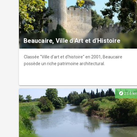
Beaucaire, Ville d'Art et d'Histoire
Classée "Ville d'art et d'histoire" en 2001, Beaucaire
possède un riche patrimoine architectural.
explore
25.6 k