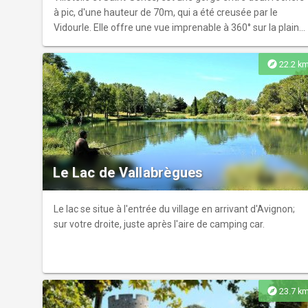
à pic, d'une hauteur de 70m, qui a été creusée par le
Vidourle. Elle offre une vue imprenable à 360° sur la plaine,
la garrigue, le Vidourle et le Pic-Saint-Loup. Une table
d'orientation vous permet de vous situer dans ce
explore
22.2 k
panorama riche et varié. Une via ferrata a été aménagée
le long de sa paroi.
Le Lac de Vallabrègues
Le lac se situe à l'entrée du village en arrivant d'Avignon;
sur votre droite, juste après l'aire de camping car.
explore
23.7 k