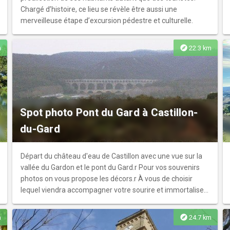
Chargé d’histoire, ce lieu se révèle être aussi une
merveilleuse étape d’excursion pédestre et culturelle.
explore
m
22.3 km
Spot photo Pont du Gard à Castillon-
du-Gard
Départ du château d'eau de Castillon avec une vue sur la
vallée du Gardon et le pont du Gard.r Pour vos souvenirs
photos on vous propose les décors.r À vous de choisir
lequel viendra accompagner votre sourire et immortaliser
vosr vacances !
explore
m
24.7 km