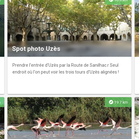
Spot photo Uzès
Prendre l'entrée d'Uzès par la Route de Sanilhac.r Seul
endroit où l'on peut voir les trois tours d'Uzès alignées !
explore
m
19.7 km