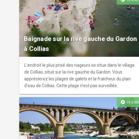
Baignade sur la rive gauche du Gardon
à Collias
L’endroit le plus prisé des nageurs se situe dans le village
de Collias, situé sur la rive gauche du Gardon. Vous
apprécierez les plages de galets et la fraîcheur du plan
d’eau de Collias. Cette plage n'est pas surveillée.
explore
19.6 k