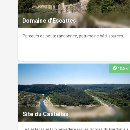
Domaine d'Escattes
Parcours de petite randonnée, patrimoine bâti, sources…
explore
10.5 k
Site du Castellas
Le Castellas est un belvédère sur les Gorges du Gardon au