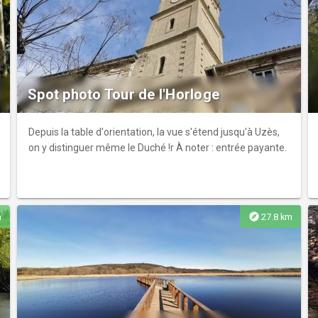
Spot photo Tour de l'Horloge
Depuis la table d'orientation, la vue s'étend jusqu'à Uzès,
on y distinguer même le Duché !r À noter : entrée payante.
explore
m
27.8 km