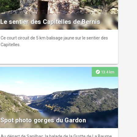
Le sentier des Capitelles de Bernis
Ce court circuit de 5 km balisage jaune sur le sentier des
Capitelles.
explore
13.4 km
Spot photo gorges du Gardon
Au départ de Sanilhac, la balade de la Grotte de La Baume