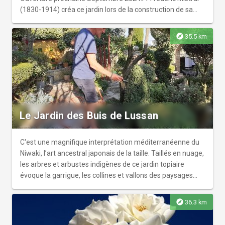
(1830-1914) créa ce jardin lors de la construction de sa
maison (1875-1876) sur un terrain planté d'arbres fruitiers
où existaient une écurie et un poulailler.r Les essences
explore
35.5 km
dominantes sont de type méditerranéen.r En 2004, pour
marquer l'obtention du prix Nobel de Littérature par le
poète en 1904, un parcours poétique jalonné de 15
panneaux fut mis en place. Des espèces existantes dans
le passé furent replantées avec des recherches sur les
noms botaniques en provençal. r Dans ce lieu, sont
organisées de nombreuses manifestations
Le Jardin des Buis de Lussan
commémoratives et culturelles.
C'est une magnifique interprétation méditerranéenne du
Niwaki, l’art ancestral japonais de la taille. Taillés en nuage,
les arbres et arbustes indigènes de ce jardin topiaire
évoque la garrigue, les collines et vallons des paysages
alentours.
explore
36.3 km