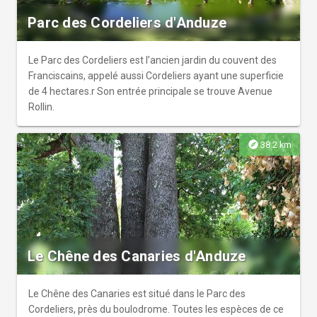
Parc des Cordeliers d'Anduze
Le Parc des Cordeliers est l’ancien jardin du couvent des
Franciscains, appelé aussi Cordeliers ayant une superficie
de 4 hectares.r Son entrée principale se trouve Avenue
Rollin.
explore
38.2 km
Le Chêne des Canaries d'Anduze
Le Chêne des Canaries est situé dans le Parc des
Cordeliers, près du boulodrome. Toutes les espèces de ce