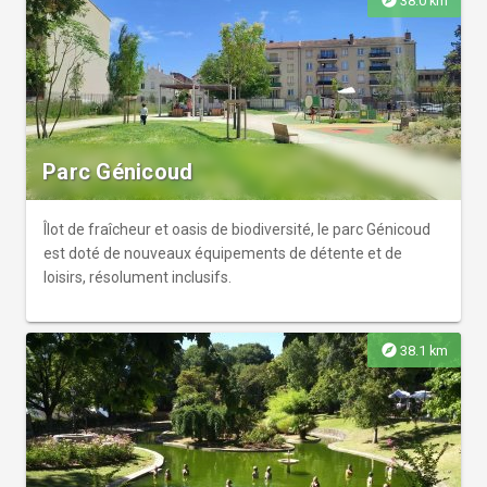
explore
38.0 km
Parc Génicoud
Îlot de fraîcheur et oasis de biodiversité, le parc Génicoud
est doté de nouveaux équipements de détente et de
loisirs, résolument inclusifs.
explore
38.1 km