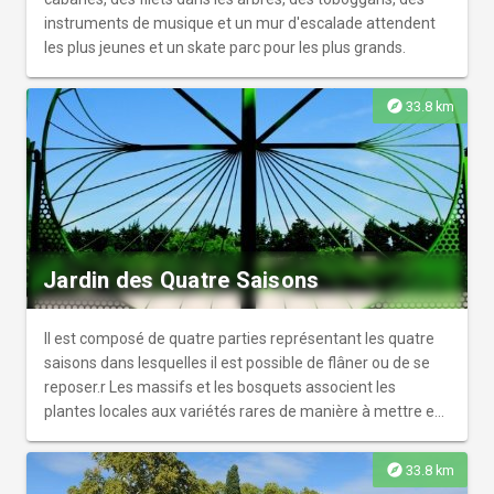
instruments de musique et un mur d'escalade attendent
les plus jeunes et un skate parc pour les plus grands.
explore
33.8 km
Jardin des Quatre Saisons
Il est composé de quatre parties représentant les quatre
saisons dans lesquelles il est possible de flâner ou de se
reposer.r Les massifs et les bosquets associent les
plantes locales aux variétés rares de manière à mettre en
valeur, sans a priori les qualités de chacune. On appréciera
selon ses goûts, le dessin des allées et de perspectives, la
explore
33.8 km
couleur des massifs, ou les collections végétales.r Les