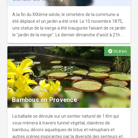
A la fin du XIXème siècle, le cimetière de la commune a
été déplacé et un jardin a été créé. Le 10 novembre 1875,
une statue de la vierge a été inaugurée faisant de ce jardin
le "jardin de la vierge". Le dernier dimanche d'août à 21h a
lieu une procession avec des tableaux vivants en souvenir
d'Elisa Seisson, 10ème miraculée de Lourdes en 1882.
explore
36.8 km
Bambous en Provence
La ballade se déroule sur un sentier naturel de 1 Km qui
vous mènera à travers tunnel végétal, clairières de
bambou, décors aquatiques de lotus et nénuphars et
autres scènes inspirantes par la diversité des senteurs et