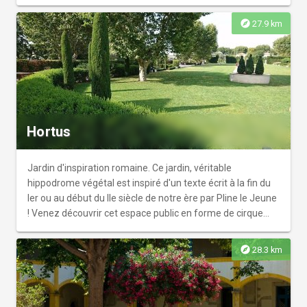
le pigeonnier.
explore
27.9 km
Hortus
Jardin d'inspiration romaine. Ce jardin, véritable
hippodrome végétal est inspiré d'un texte écrit à la fin du
Ier ou au début du IIe siècle de notre ère par Pline le Jeune
! Venez découvrir cet espace public en forme de cirque
romain. Vous pourrez jouer (kit à jouer disponible à
l'accueil du musée), vous promener, vous détendre à la
explore
28.3 km
romaine...