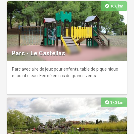
explore
16.6 km
Parc - Le Castellas
Parc avec aire de jeux pour enfants, table de pique nique
et point d'eau. Fermé en cas de grands vents.
explore
17.3 km