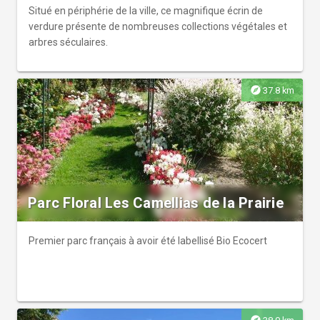
d'Oléon où se trouvent des platanes centenaires et une
Situé en périphérie de la ville, ce magnifique écrin de
statue de Saint Joseph visible depuis le parc.
verdure présente de nombreuses collections végétales et
arbres séculaires.
explore
37.8 km
Parc Floral Les Camellias de la Prairie
Premier parc français à avoir été labellisé Bio Ecocert