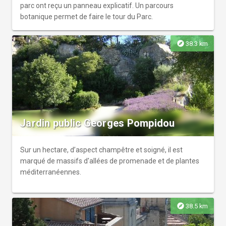
parc ont reçu un panneau explicatif. Un parcours
botanique permet de faire le tour du Parc.
explore
38.3 km
Jardin public Georges Pompidou
Sur un hectare, d’aspect champêtre et soigné, il est
marqué de massifs d'allées de promenade et de plantes
méditerranéennes.
explore
38.5 km