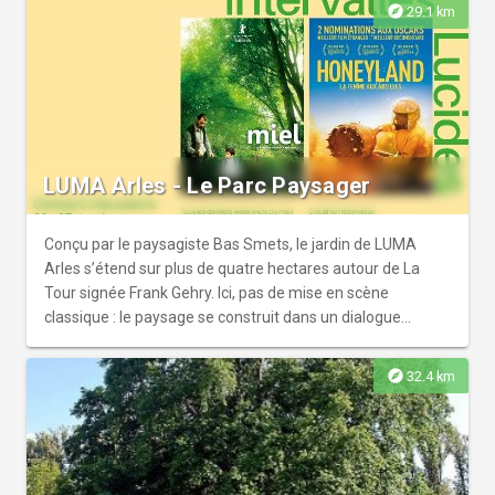
septembre.
explore
29.1 km
LUMA Arles - Le Parc Paysager
Conçu par le paysagiste Bas Smets, le jardin de LUMA
Arles s’étend sur plus de quatre hectares autour de La
Tour signée Frank Gehry. Ici, pas de mise en scène
classique : le paysage se construit dans un dialogue
constant entre biodiversité méditerranéenne, sols arides,
végétation endémique et interventions artistiques. Pins,
explore
32.4 km
cyprès, graminées, plantes aromatiques et chemins
sinueux invitent à une exploration libre, presque
instinctive. Loin de toute artificialité, le jardin révèle une
attention fine portée au climat, à l’eau et à
l’environnement local. Chaque parcours propose une