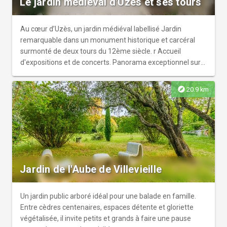
Le jardin médiéval d'Uzès et ses tours
Au cœur d’Uzès, un jardin médiéval labellisé Jardin
remarquable dans un monument historique et carcéral
surmonté de deux tours du 12ème siècle. r Accueil
d'expositions et de concerts. Panorama exceptionnel sur
la ville, du haut de la tour du Roi.
explore
20.9 km
Jardin de l'Aube de Villevieille
Un jardin public arboré idéal pour une balade en famille.
Entre cèdres centenaires, espaces détente et gloriette
végétalisée, il invite petits et grands à faire une pause