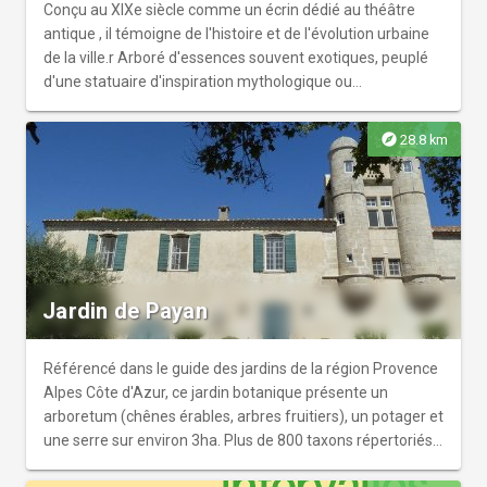
Conçu au XIXe siècle comme un écrin dédié au théâtre
antique , il témoigne de l'histoire et de l'évolution urbaine
de la ville.r Arboré d'essences souvent exotiques, peuplé
d'une statuaire d'inspiration mythologique ou
commémorative, ses bancs épars invitent tout autant au
repos qu'à l'évasion. Ces attraits en font un lieu
explore
28.8 km
d'animations et de rencontres fort apprécié.r Avec son
petit toboggan, son tourniquet et autres jeux d'enfants,
une partie du jardin est également dédiée aux plus petits.
Jardin de Payan
Référencé dans le guide des jardins de la région Provence
Alpes Côte d'Azur, ce jardin botanique présente un
arboretum (chênes érables, arbres fruitiers), un potager et
une serre sur environ 3ha. Plus de 800 taxons répertoriés.r
ouvert uniquement sur rendez-vous du 22 avril au 14