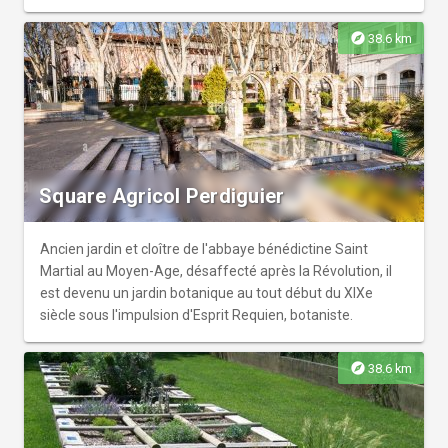
explore
38.6 km
Square Agricol Perdiguier
Ancien jardin et cloître de l'abbaye bénédictine Saint
Martial au Moyen-Age, désaffecté après la Révolution, il
est devenu un jardin botanique au tout début du XIXe
siècle sous l'impulsion d'Esprit Requien, botaniste.
explore
38.6 km