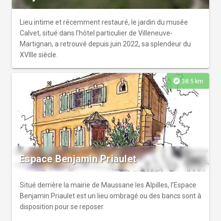
Lieu intime et récemment restauré, le jardin du musée
Calvet, situé dans l'hôtel particulier de Villeneuve-
Martignan, a retrouvé depuis juin 2022, sa splendeur du
XVIIIe siècle.
explore
38.5 km
Espace Benjamin Priaulet
Situé derrière la mairie de Maussane les Alpilles, l'Espace
Benjamin Priaulet est un lieu ombragé ou des bancs sont à
disposition pour se reposer.