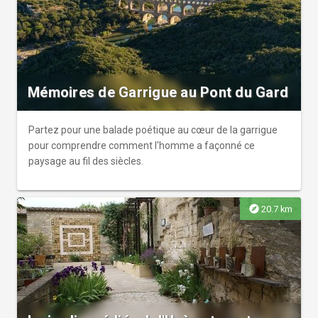
Mémoires de Garrigue au Pont du Gard
Partez pour une balade poétique au cœur de la garrigue
pour comprendre comment l'homme a façonné ce
paysage au fil des siècles.
explore
20.7 km