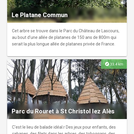
expérience différente, entre observation, sensations et
surprises visuelles. r r Un lieu vivant, qui évolue avec le
Le Platane Commun
temps et interroge notre rapport au paysage.
Cet arbre se trouve dans le Parc du Château de Lascours,
au bout d’une allée de platanes de 150 ans de 800m qui
serait la plus longue allée de platanes privée de France.
explore
33.4 km
Parc du Rouret à St Christol lez Alès
C'est le lieu de balade idéal.r Des jeux pour enfants, des
cabanes, des filets dans les arbres, des toboggans, des