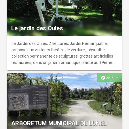
comme nos Élixirs (macération de plantes d’ornement
comestibles dans du vin blanc) que vous pourrez bien
entendu déguster. Les pique-niques sont possibles sur
réservation les camping-caristes bienvenus pour une nuit.
Le jardin des Oules
Parc ouvert toute l'année (dimanches et jours fériés, nous
consulter) et accessible aux personnes à mobilité réduite.
Le Jardin des Oules, 2 hectares, Jardin Remarquable,
propose aux visiteurs théâtre de verdure, labyrinthe,
collection permanente de sculptures, grottes artificielles
restaurées, dans un jardin romantique planté au 19ème
siècle et récemment recréé.
explore
25.7 km
ARBORETUM MUNICIPAL DE LUNEL