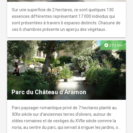
Sur une superficie de 2 hectares, ce sont quelques 130
essences différentes représentant 17 000 individus qui
sont présentées à travers 6 espaces distincts. Chacune de
ces 6 chambres présente un aperçu des végétaux
méditerranéens à petits fruits durant les périodes
paléolithique, néolithique, gallo-romaine, médiévale,
explore
27.3 km
moderne et contemporaine. L'ensemble retraçant
l’évolution du peuplement végétal durant plusieurs milliers
d'années. L'arboretum municipal de Lunel est donc un
formidable outil pédagogique pour comprendre l'évolution
du vivant sur notre territoire. De son côté, l'Office de
tourisme, organise des visites guidées du site à
destination des groupes (toute l'année sur rendez-vous)
Parc du Château d'Aramon
et du grand public, à jour fixe en saison (juillet et août) ou
lors d'évènements (Printemps de l'arboretum, Rendez-
vous aux Jardins, Journées européennes du patrimoine...).
Parc paysager romantique privé de 7 hectares planté au
En dehors de ces cas de figure, l'arboretum n'est pas
XIXe siècle sur d’anciennes terres d’oliviers, autour de
accessible au public.
stèles romaines et de vestiges du XVIIe siècle comme la
noria, au centre du parc, qui servait à irriguer les jardins, ou