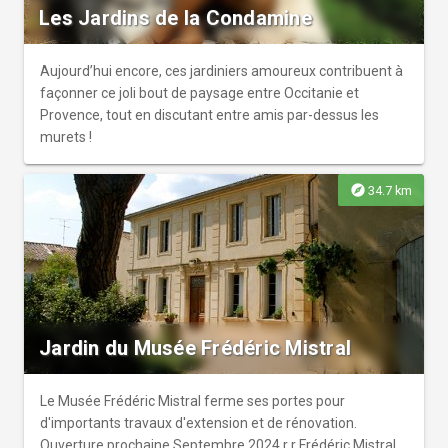
Les Jardins de la Condamine
Aujourd’hui encore, ces jardiniers amoureux contribuent à
façonner ce joli bout de paysage entre Occitanie et
Provence, tout en discutant entre amis par-dessus les
murets !
explore
34.7 km
Jardin du Musée Frédéric Mistral
Le Musée Frédéric Mistral ferme ses portes pour
d'importants travaux d'extension et de rénovation.
Ouverture prochaine Septembre 2024.r r Frédéric Mistral