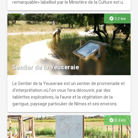
remarquable» labellisé par le Ministère de la Culture est un
havre de paix.
explore
3.2 km
Sentier de la Yeuseraie
Le Sentier de la Yeuseraie est un sentier de promenade et
d'interprétation où l'on vous fera découvrir, par des
tablettes explicatives, la faune et la végétation de la
garrigue, paysage particulier de Nîmes et ses environs.
explore
8.4 km