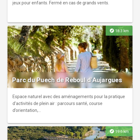
jeux pour enfants. Fermé en cas de grands vents.
explore
18.3 km
Parc du Puech de Reboul d'Aujargues
Espace naturel avec des aménagements pour la pratique
d'activités de plein air : parcours santé, course
d’orientation,...
explore
19.6 km