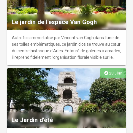
Le jardin de l'espace Van Gogh
Autrefois immortalisé par Vincent van Gogh dans l'une de
ses toiles emblématiques, ce jardin clos se trouve au cœur
du centre historique d’Arles. Entouré de galeries à arcades,
il reprend fidèlement l’organisation florale visible sur le
tableau *Le Jardin de l’hôpital à Arles*. Les parterres
géométriques offrent, selon les saisons, une diversité de
explore
28.5 km
couleurs : iris, roses anciennes, lavandes, tournesols… un
hommage végétal à la palette du peintre. Lieu de calme et
d’inspiration, il invite à flâner, à lire à l’ombre d’un arbre ou
simplement à profiter d’un moment suspendu.
Aujourd’hui, l’Espace Van Gogh abrite aussi une
médiathèque, des expositions et des événements
culturels, faisant de ce lieu un point de rencontre entre
Le Jardin d'été
mémoire artistique et vie arlésienne contemporaine.