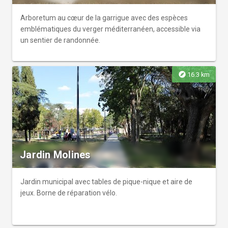
Arboretum au cœur de la garrigue avec des espèces
emblématiques du verger méditerranéen, accessible via
un sentier de randonnée.
explore
16.3 km
Jardin Molines
Jardin municipal avec tables de pique-nique et aire de
jeux. Borne de réparation vélo.