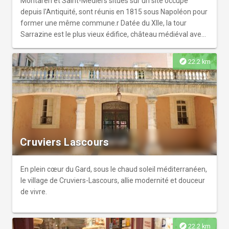
Montaren et Saint-Médiers situés sur un site occupé
depuis l'Antiquité, sont réunis en 1815 sous Napoléon pour
former une même commune.r Datée du XIIe, la tour
Sarrazine est le plus vieux édifice, château médiéval avec
ses 2 tours et ses pigeonniers.
explore
22.2 km
Cruviers Lascours
En plein cœur du Gard, sous le chaud soleil méditerranéen,
le village de Cruviers-Lascours, allie modernité et douceur
de vivre.
explore
22.2 km