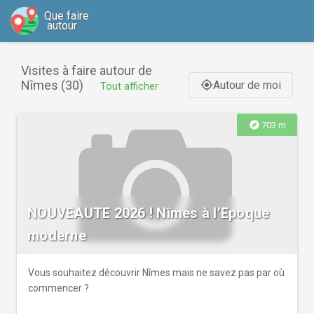
Que faire
autour
Visites à faire autour de
Nîmes (30)
Autour de moi
gps_fixed
Tout afficher
explore
703 m
NOUVEAUTE 2026 ! Nîmes à l’Epoque
moderne
Vous souhaitez découvrir Nîmes mais ne savez pas par où
commencer ?