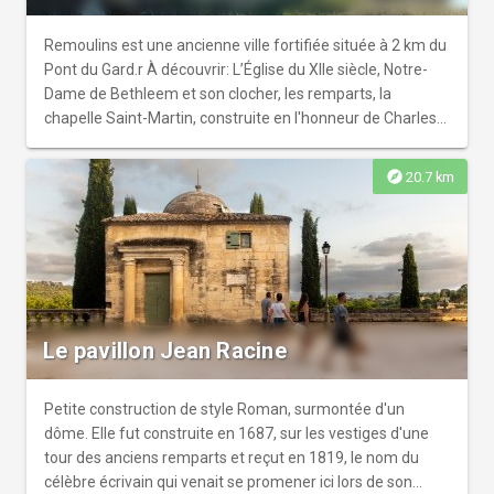
Remoulins est une ancienne ville fortifiée située à 2 km du
Pont du Gard.r À découvrir: L’Église du XIIe siècle, Notre-
Dame de Bethleem et son clocher, les remparts, la
chapelle Saint-Martin, construite en l'honneur de Charles
Martel, les randonnées.
explore
20.7 km
Le pavillon Jean Racine
Petite construction de style Roman, surmontée d'un
dôme. Elle fut construite en 1687, sur les vestiges d'une
tour des anciens remparts et reçut en 1819, le nom du
célèbre écrivain qui venait se promener ici lors de son