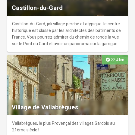
Castillon-du-Gard
Castillon-du-Gard, joli village perché et atypique. le centre
historique est classé par les architectes des bâtiments de
France. Vous pourrez admirer du chemin de ronde la vue
sur le Pont du Gard et avoir un panorama sur la garrigue et
les vignes.
explore
22.4 km
Village de Vallabrègues
Vallabrègues, le plus Provençal des villages Gardois au
21ème siècle !