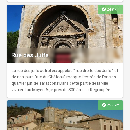
explore
24.8 km
Rue des Juifs
La rue des juifs autrefois appelée " rue droite des Juifs " et
de nos jours "rue du Château" marque l'entrée de l'ancien
quartier juif de Tarascon.r Dans cette partie de la ville
vivaient au Moyen Age près de 300 âmes.r Regroupée
dans le quartier juif appelé " carreria judayca ", la
communauté possédait deux cimetières propres, hors de
explore
25.2 km
la ville (l'un sur l'île de Jarnègues situé l'actuel boulevard
Itam, l'autre dans le quartier des Ferrages après la porte
Condamine) et une synagogue qui était implantée près
des remparts et avait son entrée sur la rue droite des