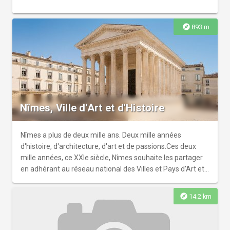
explore
893 m
Nîmes, Ville d'Art et d'Histoire
Nîmes a plus de deux mille ans. Deux mille années
d'histoire, d'architecture, d'art et de passions.Ces deux
mille années, ce XXIe siècle, Nîmes souhaite les partager
en adhérant au réseau national des Villes et Pays d'Art et
d'Histoire.
explore
14.2 km