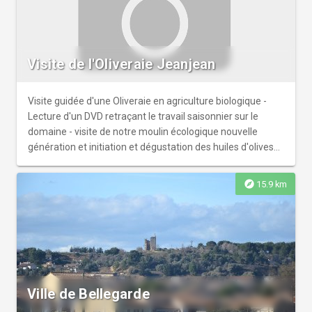
Visite de l'Oliveraie Jeanjean
Visite guidée d'une Oliveraie en agriculture biologique -
Lecture d'un DVD retraçant le travail saisonnier sur le
domaine - visite de notre moulin écologique nouvelle
génération et initiation et dégustation des huiles d'olives
biologiques et tapenades art
explore
15.9 km
Ville de Bellegarde