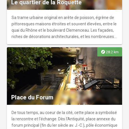
Le quartier de la Roquette
Sa trame urbaine original en arête de poisson, égrène de
pittoresques maisons étroites et souvent élevées, entre le
quai du Rhône et le boulevard Clemenceau. Les façades,
riches de décorations architecturales, et les nombreuses
niches ornant les coins de rues, attirent le regard et
incitent à la flânerie. r r Le quartier fut également animé
explore
28.2 km
par de nombreux artisans et commerçants, et habité de
quelques grandes familles qui y ont laissé de beaux hôtels
particuliers. r r Après un déclin provoqué par la disparition
de la batellerie au XIXe siècle, le quartier connaît
aujourd’hui un renouveau spectaculaire de nombreuses
restaurations (la Roquette est en secteur sauvegardé) et
l’implantation, dans sa partie est, de boutiques et
Place du Forum
commerces lui ont redonné un nouvel élan.r r Sa
population, 2 427 habitants en 2006, héritage de l’histoire
passé et récente du quartier, présente un caractère
De tous temps, au coeur de la cité, cette place a symbolisé
particulièrement hétérogène : classes sociales,
la rencontre et l'échange. Dès l'Antiquité, place annexe du
générations et origines culturelles diverses se mêlent
forum principal (fin du Ier siècle av. J.-C.), pôle économique