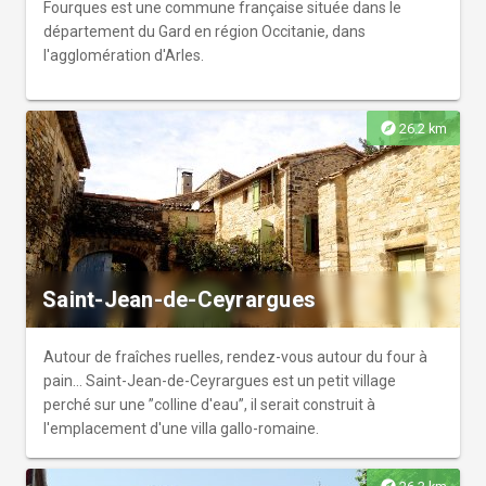
Fourques est une commune française située dans le
département du Gard en région Occitanie, dans
l'agglomération d'Arles.
explore
26.2 km
Saint-Jean-de-Ceyrargues
Autour de fraîches ruelles, rendez-vous autour du four à
pain… Saint-Jean-de-Ceyrargues est un petit village
perché sur une ”colline d'eau”, il serait construit à
l'emplacement d'une villa gallo-romaine.