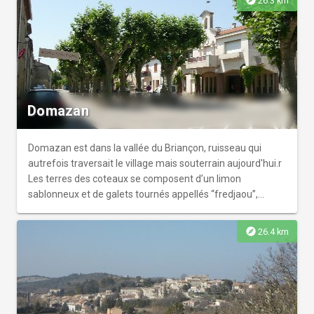
explore
26.3 km
Domazan
Domazan est dans la vallée du Briançon, ruisseau qui
autrefois traversait le village mais souterrain aujourd'hui.r
Les terres des coteaux se composent d’un limon
sablonneux et de galets tournés appellés “fredjaou”,
utilisés dans l’architecture du village.
explore
26.4 km