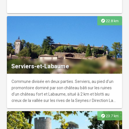
explore
22.8 km
Serviers-et-Labaume
Commune divisée en deux parties. Serviers, au pied d'un
promontoire dominé par son château bâti sur les ruines
d'un château fort et Labaume, situé à 2 km et blotti au
creux de la vallée sur les rives de la Seynes.r Direction La
Serre pour une vue sur Uzès.
explore
23.7 km