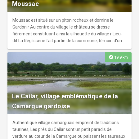
Moussac
Moussac est situé sur un piton rocheux et domine le
Gardon.r Au centre du village le château se dresse
fièrement constituant ainsi la silhouette du village r Lieu-
dit La Réglisserie fait partie de la commune, témoin d'une
activité économique passée.
explore
19.9 km
Le Cailar, village emblématique de la
Camargue gardoise
Authentique village camarguais empreint de traditions
taurines, Les prés du Cailar sont un petit paradis de
verdure au cœur de la Camargue ou paissent les taureaux