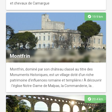
et chevaux de Camargue
explore
19.9 km
Montfrin
Montfrin, dominé par son château classé au titre des
Monuments Historiques, est un village doté d'un riche
patrimoine d'influences romaine et templière.r À découvrir
: l'église Notre-Dame de Malpas, la Commanderie, la
chapelle des Pénitent.
explore
20.4 km