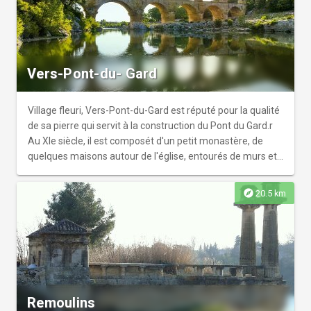
Vers-Pont-du- Gard
Village fleuri, Vers-Pont-du-Gard est réputé pour la qualité
de sa pierre qui servit à la construction du Pont du Gard.r
Au XIe siècle, il est composét d'un petit monastère, de
quelques maisons autour de l'église, entourés de murs et
des tours carrées.
explore
20.5 km
Remoulins