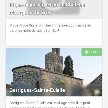
Pique-nique vigneron au Château
Mourgues du Grès
Pique-Nique Vigneron : Une immersion gourmande au
cœur de notre domaine familial !
explore
17.9 km
Garrigues-Sainte-Eulalie
Garrigues-Sainte-Eulalie est un village riche d'un petit