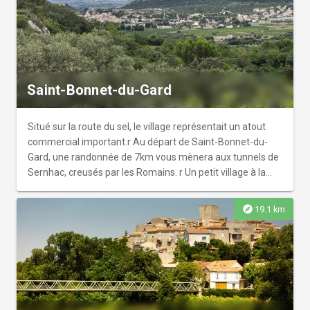
Saint-Bonnet-du-Gard
Situé sur la route du sel, le village représentait un atout
commercial important.r Au départ de Saint-Bonnet-du-
Gard, une randonnée de 7km vous mènera aux tunnels de
Sernhac, creusés par les Romains. r Un petit village à la
douceur de vivre du Sud.
explore
19.1 km