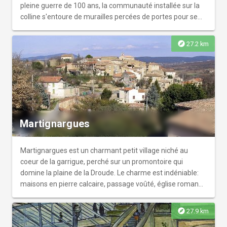
pleine guerre de 100 ans, la communauté installée sur la
colline s'entoure de murailles percées de portes pour se
protéger des routiers.
explore
27.2 km
Martignargues
Martignargues est un charmant petit village niché au
coeur de la garrigue, perché sur un promontoire qui
domine la plaine de la Droude. Le charme est indéniable:
maisons en pierre calcaire, passage voûté, église romane
du XIIe siècle.
explore
27.9 km