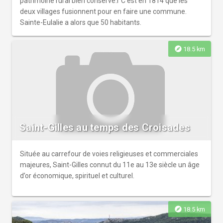
patrimoine rural bien conservé.r C'est en 1814 que les
deux villages fusionnent pour en faire une commune.
Sainte-Eulalie a alors que 50 habitants.
explore
18.5 km
Saint-Gilles au temps des Croisades
Située au carrefour de voies religieuses et commerciales
majeures, Saint-Gilles connut du 11e au 13e siècle un âge
d’or économique, spirituel et culturel.
explore
18.5 km