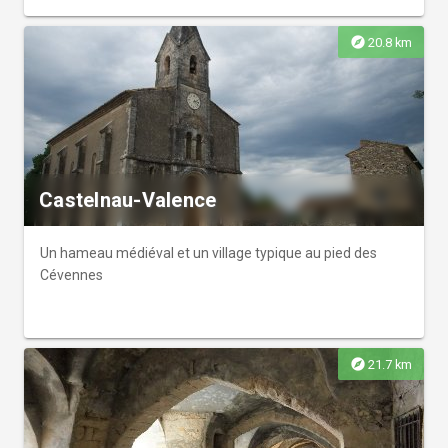
séjour à Uzès.
explore
20.8 km
Castelnau-Valence
Un hameau médiéval et un village typique au pied des
Cévennes
explore
21.7 km