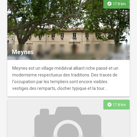
explore
17.8 km
Meynes
Meynes est un village médiéval alliant riche passé et un
modernisme respectueux des traditions. Des traces de
l'occupation par les templiers sont encore visibles :
vestiges des remparts, clocher typique et la tour
hexagonale proche de la commanderie.
explore
17.8 km