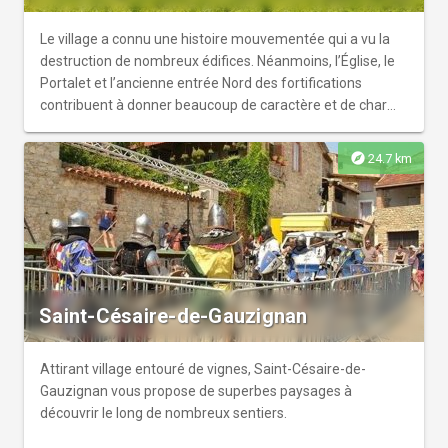
Le village a connu une histoire mouvementée qui a vu la
destruction de nombreux édifices. Néanmoins, l’Église, le
Portalet et l’ancienne entrée Nord des fortifications
contribuent à donner beaucoup de caractère et de charme
à ce village accueillant.
explore
24.7 km
Saint-Césaire-de-Gauzignan
Attirant village entouré de vignes, Saint-Césaire-de-
Gauzignan vous propose de superbes paysages à
découvrir le long de nombreux sentiers.