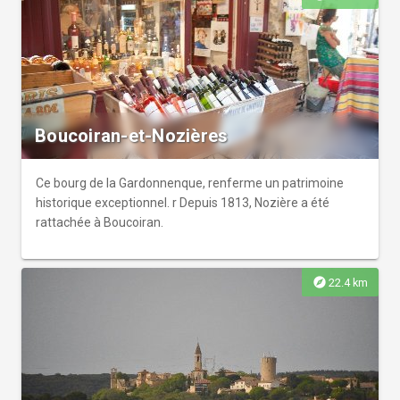
Boucoiran-et-Nozières
Ce bourg de la Gardonnenque, renferme un patrimoine
historique exceptionnel. r Depuis 1813, Nozière a été
rattachée à Boucoiran.
explore
22.4 km