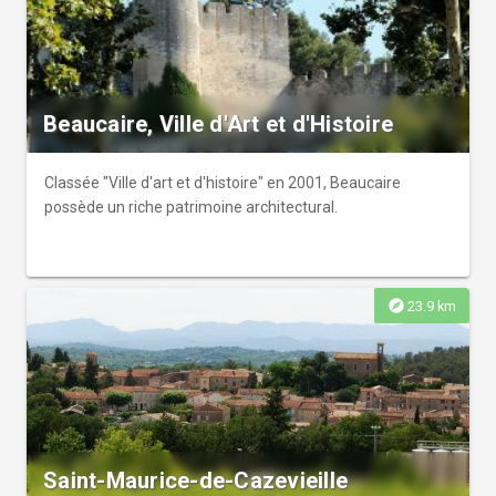
Beaucaire, Ville d'Art et d'Histoire
Classée "Ville d'art et d'histoire" en 2001, Beaucaire
possède un riche patrimoine architectural.
explore
23.9 km
Saint-Maurice-de-Cazevieille