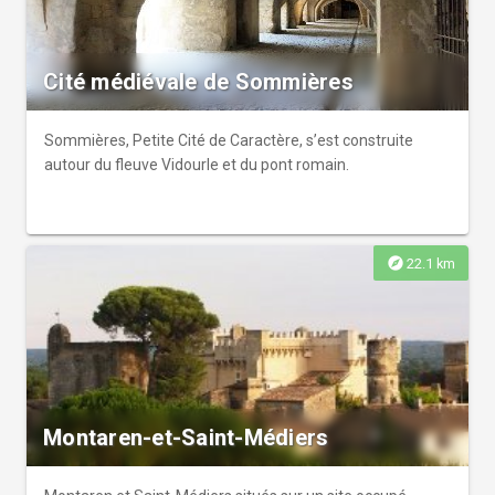
Cité médiévale de Sommières
Sommières, Petite Cité de Caractère, s’est construite
autour du fleuve Vidourle et du pont romain.
explore
22.1 km
Montaren-et-Saint-Médiers