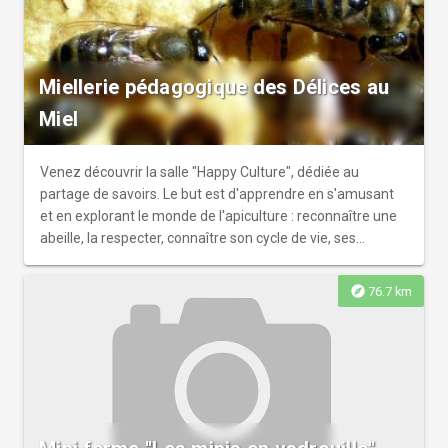
Miellerie pédagogique des Délices au
Miel
Venez découvrir la salle "Happy Culture", dédiée au
partage de savoirs. Le but est d'apprendre en s'amusant
et en explorant le monde de l'apiculture : reconnaître une
abeille, la respecter, connaître son cycle de vie, ses
différents métiers...
explore
76.7 km