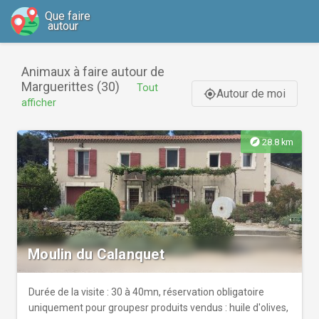
Que faire
autour
Animaux à faire autour de
Marguerittes (30)
Tout
Autour de moi
gps_fixed
afficher
explore
28.8 km
Moulin du Calanquet
Durée de la visite : 30 à 40mn, réservation obligatoire
uniquement pour groupesr produits vendus : huile d'olives,