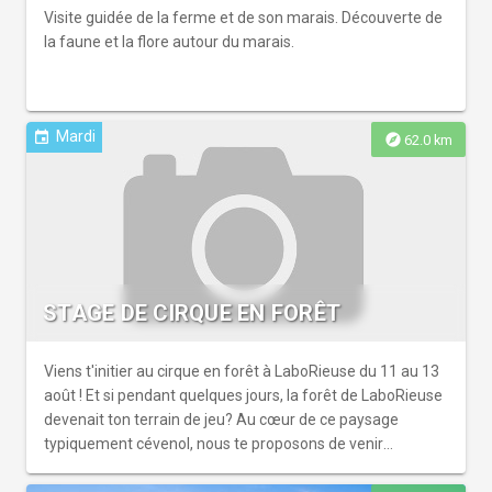
Visite guidée de la ferme et de son marais. Découverte de
la faune et la flore autour du marais.
Mardi
event
explore
62.0 km
STAGE DE CIRQUE EN FORÊT
Viens t'initier au cirque en forêt à LaboRieuse du 11 au 13
août ! Et si pendant quelques jours, la forêt de LaboRieuse
devenait ton terrain de jeu? Au cœur de ce paysage
typiquement cévenol, nous te proposons de venir
découvrir comment grimper jusqu'à la cime des arbres en