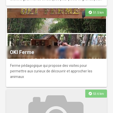
un vrai moment de partage !
explore
51.5 km
OKI Ferme
Ferme pédagogique qui propose des visites pour
permettre aux curieux de découvrir et approcher les
animaux
explore
53.6 km