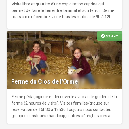
Visite libre et gratuite d'une exploitation caprine qui
permet de faire le lien entre l'animal et son terroir. De mi-
mars à mi-décembre: visite tous les matins de 9h à 12h.
explore
93.4 km
Ferme du Clos de l'Orme
Ferme pédagogique et découverte avec visite guidée de la
ferme (2 heures de visite). Visites familles/groupe sur
réservation de 16h30 à 18h30.Toujours nous contacter,
groupes constitués (handicap,centres aérés,horaires à
convenir lors de la réservation).