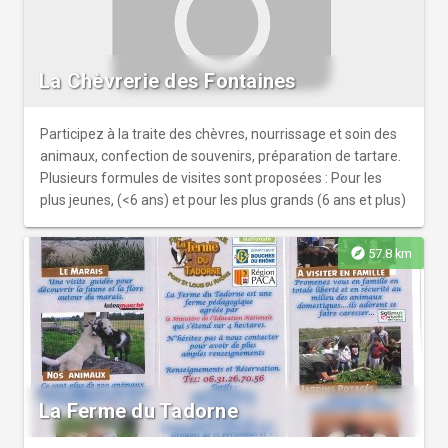
La Chèvrerie des Fontaines
Participez à la traite des chèvres, nourrissage et soin des
animaux, confection de souvenirs, préparation de tartare.
Plusieurs formules de visites sont proposées : Pour les
plus jeunes, (<6 ans) et pour les plus grands (6 ans et plus)
explore
57.8 km
La Ferme du Tadorne