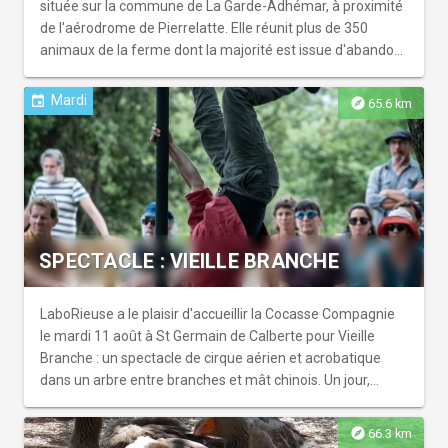
parfaitement la conciliation possible entre valorisation
située sur la commune de La Garde-Adhémar, à proximité
touristique et conservation environnementale. Lors de
de l'aérodrome de Pierrelatte. Elle réunit plus de 350
votre visite, pensez à préserver la beauté de ce site
animaux de la ferme dont la majorité est issue d'abandon
exceptionnel en respectant la faune et la flore, ainsi que la
ou de sauvetage.
tranquillité des lieux et des autres visiteurs qui viennent
Mardi
event
explore
65.6 km
également profiter de cette nature préservée.
SPECTACLE : VIEILLE BRANCHE
LaboRieuse a le plaisir d'accueillir la Cocasse Compagnie
le mardi 11 août à St Germain de Calberte pour Vieille
Branche : un spectacle de cirque aérien et acrobatique
dans un arbre entre branches et mât chinois. Un jour,
l'humain de cette histoire est monté dans l'arbre pour fuir
le monde humain. Là-haut, en écoute et en observation, la
explore
66.3 km
beauté de toute cette vie autour s'est imposée à lui. Et