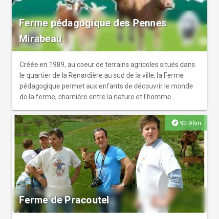
Ferme pédagogique des Pennes
Mirabeau
Créée en 1989, au coeur de terrains agricoles situés dans
le quartier de la Renardière au sud de la ville, la Ferme
pédagogique permet aux enfants de découvrir le monde
de la ferme, charnière entre la nature et l'homme.
explore
92.9 km
Ferme de Pracoutel