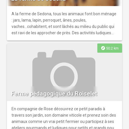
Appelation vins des Bouches du Rhôner Productuer de riz
- Porduction riz L.G.P. Riz de Camarguer r Sur place : vente
de la production vin et riz
A la ferme de Sedona, tous les animaux font bon ménage
: jars, lama, lapin, perroquet, ânes, poules,
vaches...cohabitent, et sont lâchés au milieu du public qui
est ravi de les approcher de près. Des activités ludiques
sont aussi proposées : pêche aux canards, toboggan
aquatique, trampoline, course en sac...
explore
50.2 km
Ferme pédagogique du Roiselet
En compagnie de Rose découvrez ce petit paradis à
travers son jardin, son domaine viticole et prenez soin des
animaux comme un vrai petit fermier ou participez à ses
ateliers gourmands et ludiques pour petits et grands pour