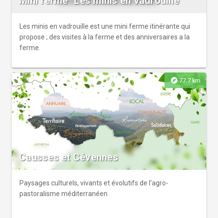
Mini ferme ''Les minis en vadrouille''
Les minis en vadrouille est une mini ferme itinérante qui
propose ; des visites à la ferme et des anniversaires a la
ferme.
explore
77.7 km
Causses et Cévennes
Paysages culturels, vivants et évolutifs de l'agro-
pastoralisme méditerranéen