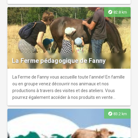
explore
82.8 km
La Ferme pédagogique de Fanny
La Ferme de Fanny vous accueille toute l'année! En famille
ou en groupe venez découvrir nos animaux et nos
productions à travers des visites et des ateliers. Vous
pourrez également accéder à nos produits en vente
directe dans notre boutique!
explore
83.2 km