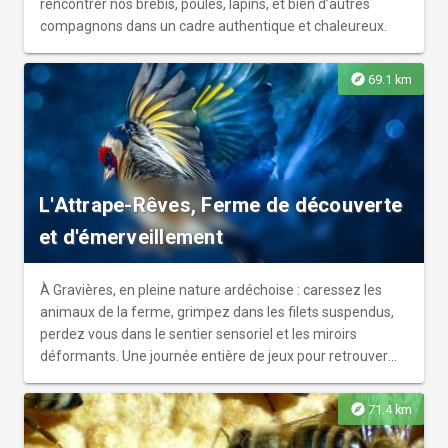
rencontrer nos brebis, poules, lapins, et bien d’autres
compagnons dans un cadre authentique et chaleureux.
explore
69.1 km
L'Attrape-Rêves, Ferme de découverte
et d'émerveillement
À Gravières, en pleine nature ardéchoise : caressez les
animaux de la ferme, grimpez dans les filets suspendus,
perdez vous dans le sentier sensoriel et les miroirs
déformants. Une journée entière de jeux pour retrouver
votre âme d'enfant.
explore
71.4 km