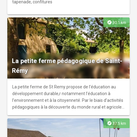
tapenade, confitures
explore
30.1 km
La petite ferme pédagogique de Saint-
Rémy
La petite ferme de St Remy propose de l’éducation au
développement durable,r notamment l’éducation à
l’environnement et à la citoyenneté. Par le biais d’activités
pédagogiques à la découverte du monde rural et agricole
dans un souci d’accessibilité au plus grand nombre.r Vous
y croiserez des ânes, des chèvres , des poules, mais aussi
explore
37.5 km
y apprendre le cycle de vie et les pratiques respectueuses
de l’environnement dans une ferme autonome en eau et