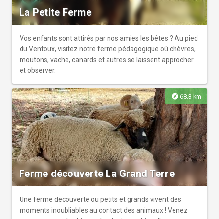
La Petite Ferme
Vos enfants sont attirés par nos amies les bêtes ? Au pied
du Ventoux, visitez notre ferme pédagogique où chèvres,
moutons, vache, canards et autres se laissent approcher
et observer.
explore
68.3 km
Ferme découverte La Grand Terre
Une ferme découverte où petits et grands vivent des
moments inoubliables au contact des animaux ! Venez