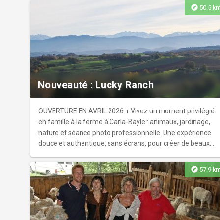
explore
50.5 k
Nouveauté : Lucky Ranch
OUVERTURE EN AVRIL 2026. r Vivez un moment privilégié
en famille à la ferme à Carla-Bayle : animaux, jardinage,
nature et séance photo professionnelle. Une expérience
douce et authentique, sans écrans, pour créer de beaux
souvenirs ensemble.
explore
57.9 k