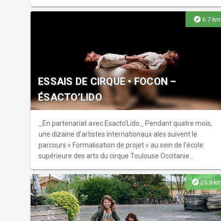
panoramique exceptionnelle sur le fleuve. Capacité : 255
Places.
explore
6.7 km
ESSAIS DE CIRQUE • FOCON –
ÉSACTO’LIDO
_En partenariat avec Esacto'Lido_ Pendant quatre mois,
une dizaine d’artistes internationaux·ales suivent le
parcours « Formalisation de projet » au sein de l’école
supérieure des arts du cirque Toulouse Occitanie
(Ésacto’Lido). Labos de recherche, stages et
accompagnement en production leur permettent de
explore
25.9 k
développer un projet de spectacle. Venez découvrir une
première étape de leur création, tantôt acrobatiquement
poétique, tantôt absurdement drôle, tantôt oniriquement