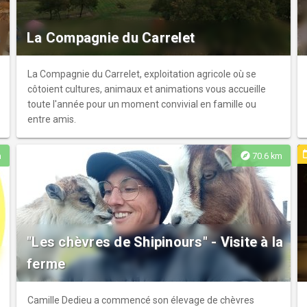
s
La Compagnie du Carrelet
La Compagnie du Carrelet, exploitation agricole où se
côtoient cultures, animaux et animations vous accueille
toute l'année pour un moment convivial en famille ou
entre amis.
ev
explore
m
70.6 km
"Les chèvres de Shipinours" - Visite à la
ferme
Camille Dedieu a commencé son élevage de chèvres