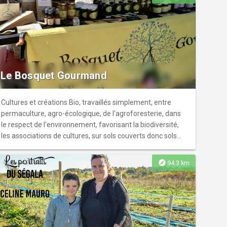
Le Bosquet Gourmand
Cultures et créations Bio, travaillés simplement, entre
permaculture, agro-écologique, de l'agroforesterie, dans
le respect de l'environnement, favorisant la biodiversité,
les associations de cultures, sur sols couverts donc sols
vivants. Un travail avec la nature pour fournir des produits
frais, naturels, sains et de saison, présentés soit en plants,
explore
94.3 km
en frais, en secs, en gelées, sirops,sels, au vinaigre, à
l'huile ou en sauce... pour varier les plaisirs dans l'assiette !
visite à prix libre.