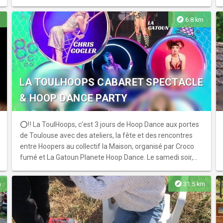
culturels participent également à faire vivre le lieu.
explore
6.8 km
LA TOULHOOPS CABARET SPECTACLE
& HOOP DANCE PARTY
⭕️‼️ La ToulHoops, c'est 3 jours de Hoop Dance aux portes
de Toulouse avec des ateliers, la fête et des rencontres
entre Hoopers au collectif la Maison, organisé par Croco
fumé et La Gatoun Planete Hoop Dance. Le samedi soir,
viens avec des ami.es pour profiter du spectacle de Hoop
Dance avec des artistes incroyables venu.es du monde
explore
m
31.5 km
entier ! Tu pourras aussi profiter de la fête ! ★ Ouverture
des portes à 20h30 🙂 avec un mini bar pour vous
rafraîchir 🍺 ! ★ 21h : Cabaret de Hoop Dance & Dance ★