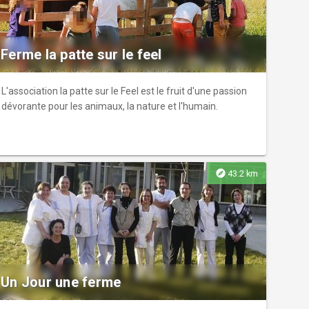
? **Les deux artistes mettent en scène et en vie les
tribulations universelles d’un couple, naviguant avec
finesse et ironie entre jeu burlesque et style contemporain
!** [\>> Plus d'infos](https://kiwiramonville-
Ferme la patte sur le feel
arto.fr/evenement/idylle/)
L'association la patte sur le Feel est le fruit d'une passion
dévorante pour les animaux, la nature et l'humain.
explore
43.2 km
Un Jour une ferme