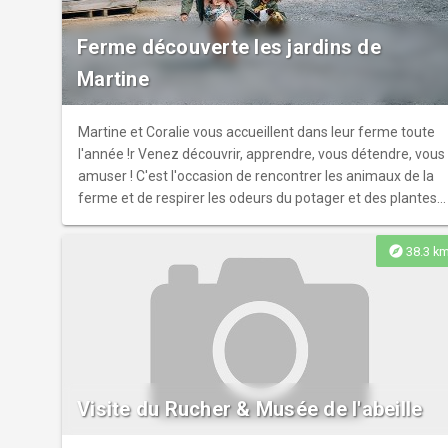
engagé, le tout en mode cabaret ! [Plus d'infos sur le site
du Kiwi](https://kiwiramonville-arto.fr/evenement/essais-
Ferme découverte les jardins de
de-cirque/)
Martine
Martine et Coralie vous accueillent dans leur ferme toute
l'année !r Venez découvrir, apprendre, vous détendre, vous
amuser ! C'est l'occasion de rencontrer les animaux de la
ferme et de respirer les odeurs du potager et des plantes
aromatiques.
explore
38.3 k
Visite du Rucher & Musée de l'abeille