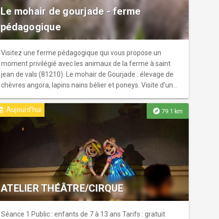
Le mohair de gourjade - ferme
pédagogique
Visitez une ferme pédagogique qui vous propose un
moment privilégié avec les animaux de la ferme à saint
jean de vals (81210). Le mohair de Gourjade : élevage de
chèvres angora, lapins nains bélier et poneys. Visite d'une
heure de 10h à 12h et 13h à 16h.
Aujourd'hui
ent
explore
79.1 km
ATELIER THÉÂTRE/CIRQUE
Séance 1 Public : enfants de 7 à 13 ans Tarifs : gratuit