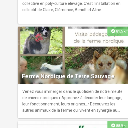
collective en poly-culture élevage. C'est l'installation en
collectif de Claire, Clémence, Benoît et Aline.
explore
81.5 k
Ferme Nordique de Terre Sauvage
Venez vous immerger dans le quotidien de notre meute
de chiens nordiques.r Apprenez à décoder leur langage,
leur fonctionnement, leurs origines…r Découvrez les
autres animaux de la ferme qui vivent en synergie au
milieu de la montagne massatoise.
explore
88.9 k