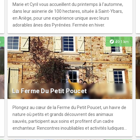
Marie et Cyril vous accueillent du printemps à l'automne,
dans leur asinerie de 100 hectares, située à Saint-Ybars,
en Ariège, pour une expérience unique avec leurs
adorables ânes des Pyrénées. Fermée en hiver.
explore
m
49.1 km
La Ferme Du Petit Poucet
Plongez au cœur de la Ferme du Petit Poucet, un havre de
nature où petits et grands découvrent des animaux
sauvés, participent aux soins et profitent d’un cadre
enchanteur. Rencontres inoubliables et activités ludiques
pour une journée pleine d’émotions !