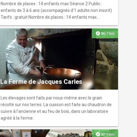
Nombre de places : 14 enfants max Séance 2 Public :
enfants de 3 à 6 ans (accompagnés d’1 adulte non inscrit)
Tarifs : gratuit Nombre de places : 14 enfants max
accompagnés d’1 parent Pensez à réserver !!!
explore
86.7 km
La Ferme de Jacques Carles
Les élevages sont faits par nous-même avec le grain
récolté sur nos terres. La cuisson est faite au chaudron de
cuivre à l'ancienne et au feu de bois, dans un laboratoire
agréé à la ferme.
explore
92.5 km