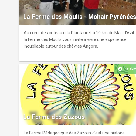
La Ferme des Moulis - Mohair Pyrénée
Au cœur des coteaux du Plantaurel, à 10 km du Mas d’Azil,
la Ferme des Moulis vous invite à vivre une expérience
inoubliable autour des chèvres Angora.
explore
68.8 k
La Ferme des Zazous
La Ferme Pédagogique des Zazous c’est une histoire