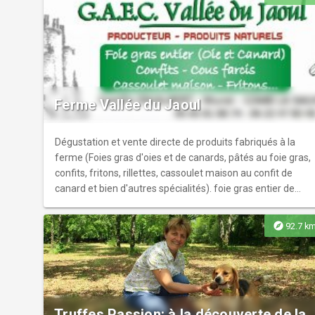
Ferme Vallée du Jaoul
Dégustation et vente directe de produits fabriqués à la
ferme (Foies gras d'oies et de canards, pâtés au foie gras,
confits, fritons, rillettes, cassoulet maison au confit de
canard et bien d'autres spécialités). foie gras entier de
canard médaille d'or 2005. Visite de l'élevage de canards
et de l'atelier de transformation toute l'année sur rendez-
explore
92.7 k
vous.
Truffes Passion: à la découverte de la