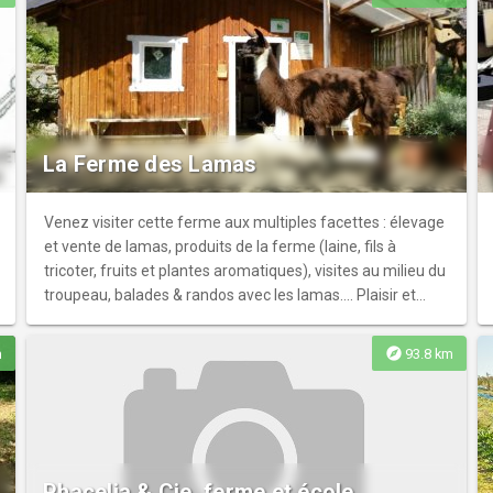
La Ferme des Lamas
Venez visiter cette ferme aux multiples facettes : élevage
et vente de lamas, produits de la ferme (laine, fils à
tricoter, fruits et plantes aromatiques), visites au milieu du
troupeau, balades & randos avec les lamas…. Plaisir et
évasion pour tous !
explore
m
93.8 km
Phacelia & Cie, ferme et école