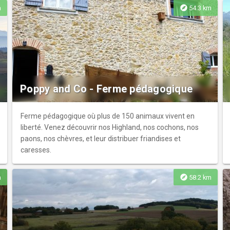
explore
m
54.3 km
Poppy and Co - Ferme pédagogique
Ferme pédagogique où plus de 150 animaux vivent en
liberté. Venez découvrir nos Highland, nos cochons, nos
paons, nos chèvres, et leur distribuer friandises et
caresses.
explore
m
58.2 km