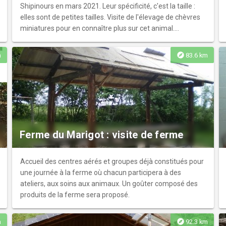
Shipinours en mars 2021. Leur spécificité, c'est la taille :
elles sont de petites tailles. Visite de l'élevage de chèvres
miniatures pour en connaître plus sur cet animal.
Réservation obligatoire.
explore
m
83.6 km
Ferme du Marigot : visite de ferme
Accueil des centres aérés et groupes déjà constitués pour
une journée à la ferme où chacun participera à des
ateliers, aux soins aux animaux. Un goûter composé des
produits de la ferme sera proposé.
explore
m
92.3 km