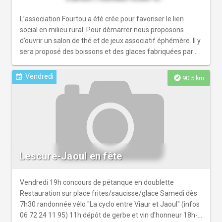
L’association Fourtou a été crée pour favoriser le lien
social en milieu rural. Pour démarrer nous proposons
d’ouvrir un salon de thé et de jeux associatif éphémère. Il y
sera proposé des boissons et des glaces fabriquées par
nos soins, des circuits mettant en valeur le patrimoine de
Cremps, des jeux pour les enfants et éventuellement le
Vendredi
event
explore
90.5 km
terrain de pétanque. Les jeux sont empruntés à la
ludothèque de Cahors autrement dit il s'agit de jeu en bois.
Un adulte sera vigilant quant à leur utilisation.
Lescure-Jaoul en fête
Vendredi 19h concours de pétanque en doublette
Restauration sur place frites/saucisse/glace Samedi dès
7h30 randonnée vélo "La cyclo entre Viaur et Jaoul" (infos
06 72 24 11 95) 11h dépôt de gerbe et vin d'honneur 18h-