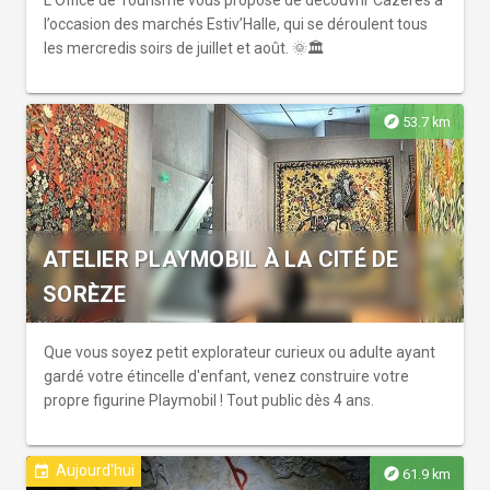
L’Office de Tourisme vous propose de découvrir Cazères à
l’occasion des marchés Estiv’Halle, qui se déroulent tous
les mercredis soirs de juillet et août. 🌞🏛️
explore
53.7 km
ATELIER PLAYMOBIL À LA CITÉ DE
SORÈZE
Que vous soyez petit explorateur curieux ou adulte ayant
gardé votre étincelle d'enfant, venez construire votre
propre figurine Playmobil ! Tout public dès 4 ans.
Aujourd'hui
event
explore
61.9 km