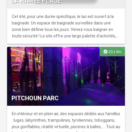
LA RAMÉE PLAGE
de la mairie de Toulouse.
Cet été, pour une durée spécifique, le lac est ouvert à la
baignade. Un espace de baignade surveillée dans une
zone bien définie tous les jours. Venez vous baigner en
toute sécurité ! Le site offre une large palette d’activités,
avec ses espaces boisés et son parcours forme de 3,7 km.
Côté sports nautiques, on y pratique voile, planche à voile,
explore
20.2 km
kayak et pêche. Le lieu dispose également de tables de
pique-niques et d’une zone barbecue. Pour rappel : En
dehors de ces dates et horaires, la baignade est
strictement interdite
PITCHOUN PARC
En intérieur et en plein air, des espaces dédiés aux familles
: luges, labyrinthes, trampolines, tyroliennes, toboggans,
jeux gonflables, réalité virtuelle, piscines à balles, ... Tout au