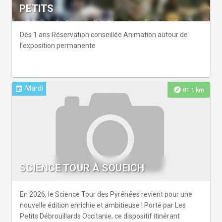
PETITS
Dès 1 ans Réservation conseillée Animation autour de
l’exposition permanente
Mardi
event
explore
81.1 km
SCIENCE TOUR À SOUEICH
En 2026, le Science Tour des Pyrénées revient pour une
nouvelle édition enrichie et ambitieuse ! Porté par Les
Petits Débrouillards Occitanie, ce dispositif itinérant