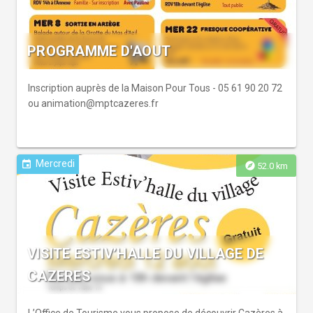
7€.
PROGRAMME D'AOUT
Inscription auprès de la Maison Pour Tous - 05 61 90 20 72
ou animation@mptcazeres.fr
Mercredi
event
explore
52.0 km
VISITE ESTIV’HALLE DU VILLAGE DE
CAZERES