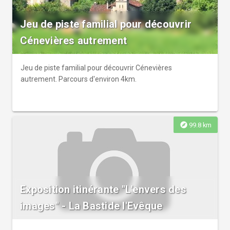
Jeu de piste familial pour découvrir
Cénevières autrement
Jeu de piste familial pour découvrir Cénevières
autrement. Parcours d'environ 4km.
explore
99.8 km
Exposition itinérante "L'envers des
images" - La Bastide l'Evêque