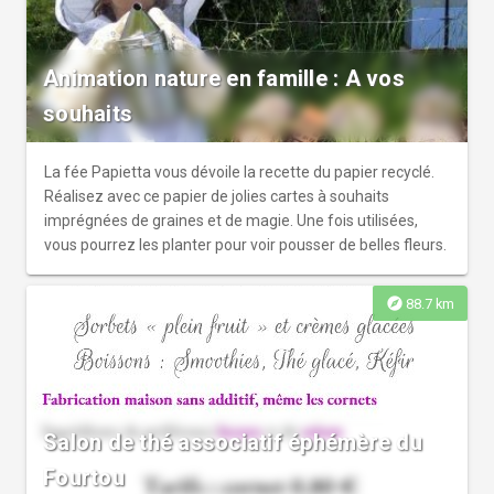
Animation nature en famille : A vos
souhaits
La fée Papietta vous dévoile la recette du papier recyclé.
Réalisez avec ce papier de jolies cartes à souhaits
imprégnées de graines et de magie. Une fois utilisées,
vous pourrez les planter pour voir pousser de belles fleurs.
explore
88.7 km
Salon de thé associatif éphémère du
Fourtou