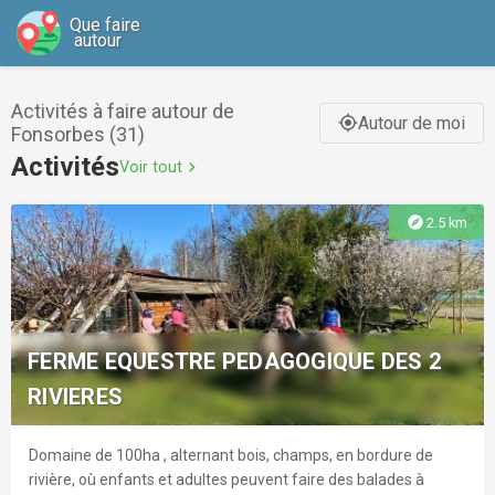
Que faire
autour
Activités à faire autour de
Autour de moi
gps_fixed
Fonsorbes (31)
Activités
Voir tout
chevron_right
explore
2.5 km
FERME EQUESTRE PEDAGOGIQUE DES 2
RIVIERES
Domaine de 100ha , alternant bois, champs, en bordure de
rivière, où enfants et adultes peuvent faire des balades à