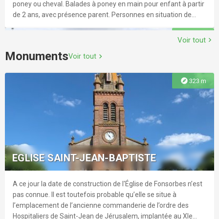
poney ou cheval. Balades à poney en main pour enfant à partir
de 2 ans, avec présence parent. Personnes en situation de
handicap, contacter l'accueil. Manège pour reprises, carrière.
explore
2.6 km
Animaux de la ferme à but pédagogique, potager
Voir tout
chevron_right
expérimental en permaculture. Activités scolaires et
Monuments
Voir tout
chevron_right
périscolaires.
explore
323 m
LE HARAS DE LORANE
Débutants ou confirmés, vous trouverez des installations
propres et de qualité sur 25ha, disponibles toute la journée. Un
EGLISE SAINT-JEAN-BAPTISTE
grand club house et une ambiance conviviale et décontractée,
qu’on y vienne pour la compétition ou pour le loisir. Grand
domaine où promenades à cheval, cross, piste de galop, horse
A ce jour la date de construction de l'Église de Fonsorbes n’est
explore
2.9 km
ball, manège, spring- garden et carrière sont à votre
pas connue. Il est toutefois probable qu’elle se situe à
disposition. Balades en main à partir de 3 ans avec présence
l’emplacement de l’ancienne commanderie de l’ordre des
parents. Personnes en situation de handicap, contacter
Hospitaliers de Saint-Jean de Jérusalem, implantée au XIe