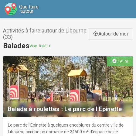
Que faire
autour
Activités à faire autour de Libourne
Autour de moi
gps_fixed
(33)
Balades
Voir tout
chevron_right
explore
191 m
Balade à roulettes : Le parc de l'Epinette
Le parc de l’Epinette à quelques encablures du centre ville de
Libourne occupe un domaine de 24500 m² d’espace boisé