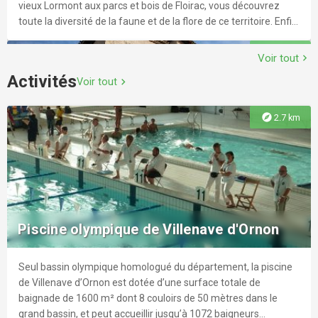
vieux Lormont aux parcs et bois de Floirac, vous découvrez
toute la diversité de la faune et de la flore de ce territoire. Enfin,
vous retrouvez Bordeaux et ses ponts après une jolie balade
explore
403 m
dans la métropole bordelaise.
Voir tout
chevron_right
Activités
Voir tout
chevron_right
explore
2.7 km
Balade à roulettes : Le Prieuré de Cayac -
Impraticable
Situé dans un parc de la commune de Gradignan traversé par
l’Eau Bourde, le relais Jacquaire de Cayac sur la route de Saint
Piscine olympique de Villenave d'Ornon
Jacques de Compostelle, est composé d’une église du XIIIème
siècle, classée monuments historiques et d’un prieuré dont les
bâtiments sont devenus des lieux de vie culturelle. L’histoire du
Seul bassin olympique homologué du département, la piscine
explore
430 m
Prieuré est indissociable de celle du pèlerinage à Saint
de Villenave d’Ornon est dotée d’une surface totale de
Jacques de Compostelle. Les Balades à Roulettes® (BR®)
baignade de 1600 m² dont 8 couloirs de 50 mètres dans le
sont des promenades courtes, tranquilles, avec une poussette
grand bassin, et peut accueillir jusqu’à 1072 baigneurs