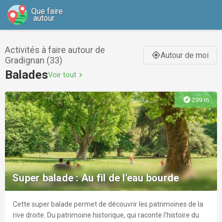
Que faire
autour
Activités à faire autour de
Autour de moi
gps_fixed
Gradignan (33)
Balades
Voir tout
chevron_right
explore
299 m
Super balade : Au fil de l'eau bourde
Cette super balade permet de découvrir les patrimoines de la
rive droite. Du patrimoine historique, qui raconte l'histoire du