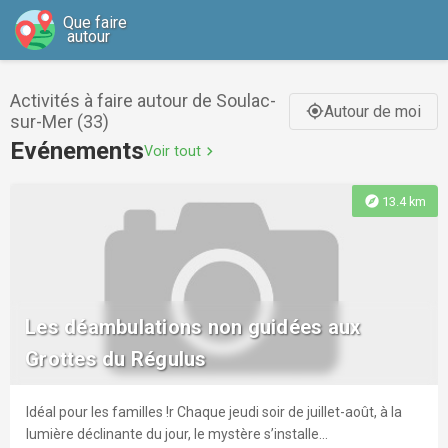
Que faire
autour
Activités à faire autour de Soulac-
Autour de moi
gps_fixed
sur-Mer (33)
Evénements
Voir tout
chevron_right
explore
13.4 km
Les déambulations non guidées aux
Grottes du Régulus
Idéal pour les familles !r Chaque jeudi soir de juillet-août, à la
lumière déclinante du jour, le mystère s’installe...