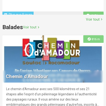
Plus que 5 jours
event
explore
13.7 km
Voir tout
chevron_right
Balades
Voir tout
chevron_right
explore
816 m
Atout plage - Stretching en musique
Chaque jour des séances de sport gratuites sur nos plages,
encadrées par des professionnels diplômés. r Prévoir tapis ou
Chemin d'Amadour
serviette de plage, bouteille d’eau, chapeau, crème solaire
Le chemin d’Amadour avec ses 500 kilomètres et ses 21
explore
13.7 km
étapes allie l’esprit d’un pèlerinage légendaire à l’authenticité
des paysages ruraux. Il vous amène sur des lieux
emblématiques des grands pèlerinages d’autrefois, inscrits à