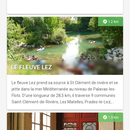
explore
1.2 km
LE FLEUVE LEZ
Le fleuve Lez prend sa source à St Clément de rivière et se
jette dans la mer Méditerranée au niveau de Palavas-les-
Flots. D'une longueur de 28,5 km, il traverse 9 communes :
Saint-Clément-de-Rivière, Les Matelles, Prades-le-Lez,
Montferrier-sur-Lez, Clapiers, Montpellier, Castelnau-le-
Lez, Lattes et Palavas-les-Flots. Au XVIIe siècle,
explore
1.3 km
Montpellier commerçait avec les autres villes de la
Méditerranée grâce à la navigation sur le Lez. Aujourd'hui,