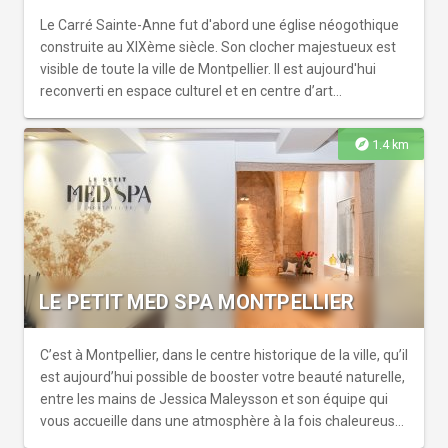
maîtres flamands, hollandais, italiens, espagnols et
français, de Veronese et Zurbaran à Pierre Soulages, en
Le Carré Sainte-Anne fut d'abord une église néogothique
passant par Delacroix, Courbet et Frédéric Bazille.
construite au XIXème siècle. Son clocher majestueux est
visible de toute la ville de Montpellier. Il est aujourd'hui
reconverti en espace culturel et en centre d’art
contemporain. Il accueille des expositions, la direction a
toujours cherché à privilégier les artistes contemporains
explore
1.4 km
locaux (peintres, photographes, plasticiens etc...) en leur
offrant un espace culturel dédié à tous les arts. Sa nef
réaménagée propose un espace de 600 m2.
LE PETIT MED SPA MONTPELLIER
C’est à Montpellier, dans le centre historique de la ville, qu’il
est aujourd’hui possible de booster votre beauté naturelle,
entre les mains de Jessica Maleysson et son équipe qui
vous accueille dans une atmosphère à la fois chaleureuse
et confidentielle. Résolument engagé en faveur de la