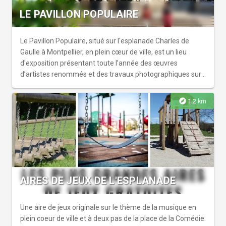
LE PAVILLON POPULAIRE
Le Pavillon Populaire, situé sur l'esplanade Charles de
Gaulle à Montpellier, en plein cœur de ville, est un lieu
d'exposition présentant toute l’année des œuvres
d’artistes renommés et des travaux photographiques sur
des thèmes divers. Ouvert gratuitement au public, c’est
l’un des lieux de référence de la photographie
explore
1.2 km
contemporaine. Vous pouvez venir le temps d'une pause,
loin de l’agitation de la place de la Comédie toute proche.
La programmation spécialisée dans l'art photographique
présente aussi bien des artistes locaux, régionaux ou de
renommée internationale. Chaque année, le Pavillon
Populaire est un des lieux qui accueille les Boutographies,
rencontres photographiques de Montpellier. Quelques
AIRES DE JEUX DE L'ESPLANADE
précédentes expositions : rétrospective Robert Doisneau,
Couleurs de Plossu, rétrospective Linda McCartney...
Entrée libre.
Une aire de jeux originale sur le thème de la musique en
plein coeur de ville et à deux pas de la place de la Comédie.