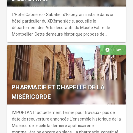
L'Hôtel Cabrières- Sabatier d'Espeyran, installé dans un
hôtel particulier du XIXème siècle, accueille le
département des Arts décoratifs du Musée Fabre de
Montpellier. Cette demeure historique propose de
découvrir les cadres de vie des sociétés bourgeoises et
aristocratiques des XVIIIe et XIXe siècles. Ayant conservé
explore
1.3 km
intégralement les éléments qui composaient ces
appartements, l'hôtel Cabrières - Sabatier d'Espeyran
propose un ensemble unique. Dans les décors fidèlement
reconstitués de ses salons, cet hôtel particulier dévoile sa
remarquable collection de mobilier, ainsi que
PHARMACIE ET CHAPELLE DE LA
d'exceptionnelles céramiques et pièces d'orfèvrerie. Cette
collection est constituée en majeure partie de meubles et
MISÉRICORDE
objets provenant du legs de Mme Renée de Cabrières et
de son mari Frédéric Sabatier d'Espeyran en 1967.
IMPORTANT: actuellement fermé pour travaux - pas de
date de réouverture annoncée L'ensemble historique de la
Miséricorde recèle la dernière apothicairerie
montpelliéraine encore en place. La pharmacie, constituée