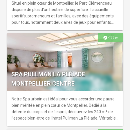
Situé en plein cœur de Montpellier, le Parc Clémenceau
dispose de plus d'un hectare de superficie. Il accueille
sportifs, promeneurs et familles, avec des équipements
pour tous, notamment deux aires de jeux pour enfants.
Pour les visiteurs, un beau trompe l’œil inauguré en 2010
représente des personnages célèbres de Montpellier. Des
explore
977 m
fiches signalétiques permettent d'en apprendre plus sur
les oiseaux des villes. Au fond du parc, vous serez
charmés par le petit jardin potager partagé, les pieds de
vignes et le bel olivier qui trône au milieu de plantes
aromatiques. Afin de préserver la biodiversité urbaine, la
SPA PULLMAN LA PLÉIADE
ville a même installé un abri à insecte.
MONTPELLIER CENTRE
Notre Spa urbain est idéal pour vous accorder une pause
bien méritée en plein cœur de Montpellier. Dédié à la
détente du corps et de l’esprit, découvrez les 240 m² de
l’espace bien-être de l’hôtel Pullman La Pléiade. Véritable
invitation à la sérénité, il offre douceur et apaisement.