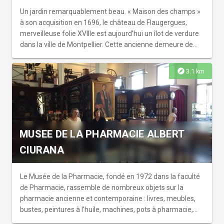
Un jardin remarquablement beau. « Maison des champs »
à son acquisition en 1696, le château de Flaugergues,
merveilleuse folie XVIIIe est aujourd’hui un îlot de verdure
dans la ville de Montpellier. Cette ancienne demeure de
plaisance au style toscan a pu conserver en pleine ville son
activité viticole, ses somptueux jardins, labélisés
explore
3.1 km
remarquables et ainsi tout un univers harmonieux qui
vient d’être récompensé par une 2e étoile au Guide Vert
Michelin en 2016. Classés Monuments Historiques en
1986, les jardins et le parc de Flaugergues ont reçu le label
Jardin Remarquable dès 2004. Entourant le château et
MUSEE DE LA PHARMACIE ALBERT
dominant les vignes à l’est, 4 espaces possédant chacun
une forte personnalité sont ouverts à la visite
CIURANA
Le Musée de la Pharmacie, fondé en 1972 dans la faculté
de Pharmacie, rassemble de nombreux objets sur la
pharmacie ancienne et contemporaine : livres, meubles,
bustes, peintures à l’huile, machines, pots à pharmacie,
herbiers, anciens uniformes... Les reconstitutions de