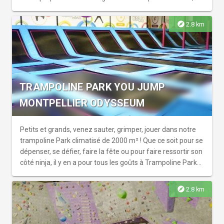
des massages du ventre, le célèbre Kobido, ainsi que le
surprenant sauna japonais. Ici, le luxe réside dans la
explore
2.8 km
qualité de la présence, le toucher juste et l’attention
portée à chacun(e). Une parenthèse sincère, profonde et
véritablement ressourçante au cœur de la ville.
TRAMPOLINE PARK YOU JUMP
MONTPELLIER ODYSSEUM
Petits et grands, venez sauter, grimper, jouer dans notre
trampoline Park climatisé de 2000 m² ! Que ce soit pour se
dépenser, se défier, faire la fête ou pour faire ressortir son
côté ninja, il y en a pour tous les goûts à Trampoline Park
You Jump. De nombreuses activités sont proposées : free
jump, airbag, slamdunk, dodgeball, volley-ball, aeroball,
explore
2.8 km
trampolines professionnels, parcours ninja... De quoi se
défouler tout en s'amusant !