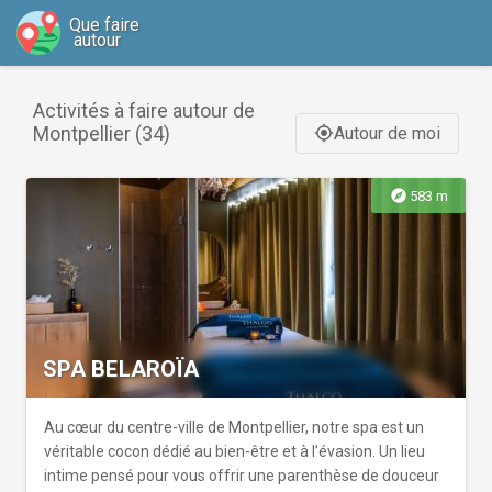
Que faire
autour
Activités à faire autour de
Montpellier (34)
Autour de moi
gps_fixed
explore
583 m
SPA BELAROÏA
Au cœur du centre-ville de Montpellier, notre spa est un
véritable cocon dédié au bien-être et à l’évasion. Un lieu
intime pensé pour vous offrir une parenthèse de douceur