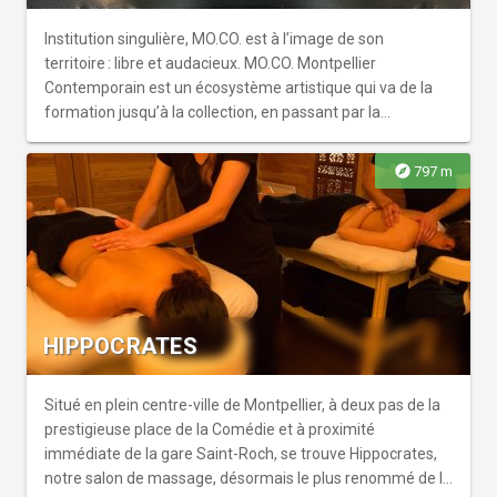
Une fontaine aux arrosoirs, également conçue par l'artiste,
s'intègre au centre de cet atlas planté. Ce jardin, créé pour
Institution singulière, MO.CO. est à l’image de son
le MOCO, est le premier jamais réalisé par l'artiste.
territoire : libre et audacieux. MO.CO. Montpellier
Contemporain est un écosystème artistique qui va de la
formation jusqu’à la collection, en passant par la
production, l’exposition et la médiation, grâce à la réunion
d’une école d’art et deux centres d’art contemporain : le
explore
797 m
MO.CO. Esba (École Supérieure des Beaux-Arts de
Montpellier), le MO.CO. Panacée (laboratoire de la création
contemporaine) et le MO.CO. (espace dédié à des
expositions d’envergure internationale). Fort de sa position
géographique centrale, le MO.CO. est l’entité principale de
Montpellier Contemporain. Trois expositions rythment
l’année, ainsi qu’une riche programmation de visites et
HIPPOCRATES
d’ateliers pensés pour tous les publics. Visite famille,
découverte sensorielle pour les tout-petits, atelier créatif,
visite en LSF, escape game...
Situé en plein centre-ville de Montpellier, à deux pas de la
prestigieuse place de la Comédie et à proximité
immédiate de la gare Saint-Roch, se trouve Hippocrates,
notre salon de massage, désormais le plus renommé de la