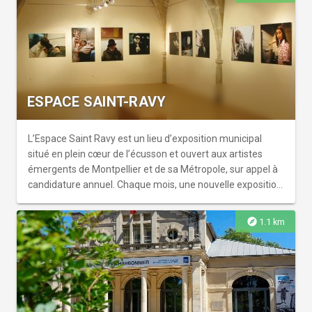
Descossy... Situé tout près de la place de la Comédie sur
l'Esplanade Charles de Gaulle, l'espace Dominique
Bagouet est ouvert gratuitement, une raison de plus pour
s'y rendre !
ESPACE SAINT-RAVY
L’Espace Saint Ravy est un lieu d’exposition municipal
situé en plein cœur de l’écusson et ouvert aux artistes
émergents de Montpellier et de sa Métropole, sur appel à
candidature annuel. Chaque mois, une nouvelle exposition
se concentre sur le travail d’un ou de plusieurs artistes
sélectionnés. Les expositions présentent des œuvres
explore
1.1 km
peintes, des sculptures ou des installations. Entrée libre.
Ouverture exceptionnelle à 11h le mardi 20 janvier 2026.