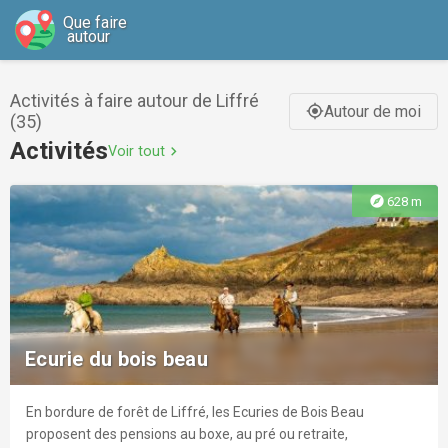
Que faire
autour
Activités à faire autour de Liffré
Autour de moi
gps_fixed
(35)
Activités
Voir tout
chevron_right
explore
628 m
Ecurie du bois beau
En bordure de forêt de Liffré, les Ecuries de Bois Beau
proposent des pensions au boxe, au pré ou retraite,