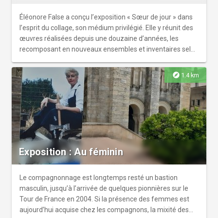
Éléonore False a conçu l’exposition « Sœur de jour » dans
l’esprit du collage, son médium privilégié. Elle y réunit des
œuvres réalisées depuis une douzaine d’années, les
recomposant en nouveaux ensembles et inventaires selon
leurs affinités sensibles et poétiques. Au cœur de
l’exposition, une installation nous plonge dans une
explore
1.4 km
évocation de l’intime, de la peau et de ses parures. Les
galeries périphériques s’ouvrent quant à elles au monde
du vivant à travers une large sélection de collages.
Herbiers et bestiaires, traités d’anatomie ou d’arts
décoratifs entrecroisent leurs formes, motifs et textures
dans des représentations hybrides où le réel se réinvente.
Exposition : Au féminin
Le compagnonnage est longtemps resté un bastion
masculin, jusqu’à l’arrivée de quelques pionnières sur le
Tour de France en 2004. Si la présence des femmes est
aujourd’hui acquise chez les compagnons, la mixité des