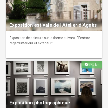
travaux à venir.
Exposition estivale de l'Atelier d'Agnès
Exposition de peinture sur le thème suivant : "Fenêtre :
regard intérieur et extérieur".
explore
37.2 km
Exposition photographique