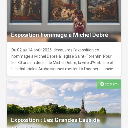
Le château de l'Islette et son propriétaire ne sont affiliés à
aucune marque ou licence de The LEGO Group ou Warner
Bros.
Exposition hommage à Michel Debré
Du 02 au 14 août 2026, découvrez l'exposition en
hommage à Michel Debré à l'église Saint-Florentin. Pour
les 30 ans du décès de Michel Debré, la ville d'Amboise et
Les Historiales Amboisiennes mettent à l'honneur l'ancien
maire d'Amboise et premier ministre à travers une
exposition à l'église Saint-Florentin. Le vernissage se
explore
22.9 km
tiendra le 02 août 2026 à 11heures au musée d'Art et
d'Histoire d'Amboise (Hôtel Morin).
Exposition : Les Grandes Eaux de