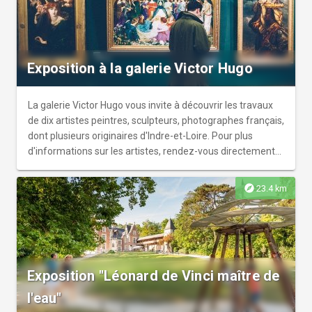
demeures les chemins incertains de la gloire et de la
fortune Inclus dans le billet d’entrée au château.
Exposition à la galerie Victor Hugo
La galerie Victor Hugo vous invite à découvrir les travaux
de dix artistes peintres, sculpteurs, photographes français,
dont plusieurs originaires d'Indre-et-Loire. Pour plus
d'informations sur les artistes, rendez-vous directement
sur le site internet de la galerie Victor Hugo :
https://www.galerie60victorhugo.com/exposition-du-18-
explore
23.4 km
juillet-au-16-aout/
Exposition "Léonard de Vinci maître de
l'eau"