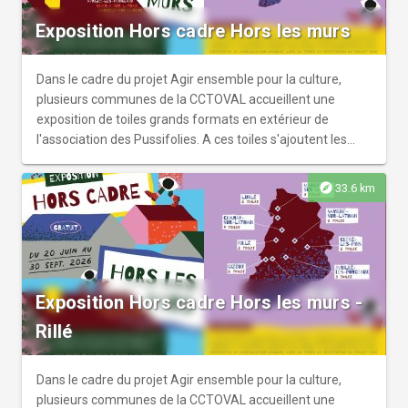
Exposition Hors cadre Hors les murs
Dans le cadre du projet Agir ensemble pour la culture,
plusieurs communes de la CCTOVAL accueillent une
exposition de toiles grands formats en extérieur de
l'association des Pussifolies. A ces toiles s'ajoutent les
réalisations des habitants du territoire ayant participé à
des ateliers de peinture avec l'artiste Patrice Naturel sur le
explore
33.6 km
thème "Quelle(s) culture(s) sur mon territoire ?". Cette
exposition vient créer un parcours pictural que les
habitants du territoire peuvent découvrir au gré de leurs
déplacements.
Exposition Hors cadre Hors les murs -
Rillé
Dans le cadre du projet Agir ensemble pour la culture,
plusieurs communes de la CCTOVAL accueillent une