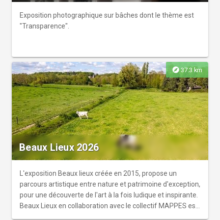
Exposition photographique sur bâches dont le thème est
"Transparence".
explore
37.3 km
Beaux Lieux 2026
L'exposition Beaux lieux créée en 2015, propose un
parcours artistique entre nature et patrimoine d'exception,
pour une découverte de l'art à la fois ludique et inspirante.
Beaux Lieux en collaboration avec le collectif MAPPES est
lauréat du CRI, intégrant ainsi le catalogue de Bourges