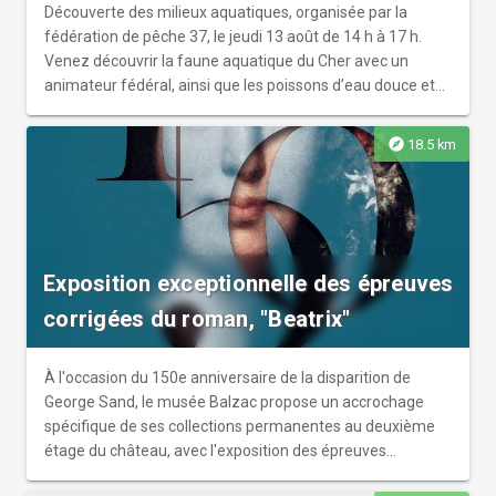
Découverte des milieux aquatiques, organisée par la
fédération de pêche 37, le jeudi 13 août de 14 h à 17 h.
Venez découvrir la faune aquatique du Cher avec un
animateur fédéral, ainsi que les poissons d’eau douce et
les petites bêtes aquatiques. Sur réservation au 06 28 34
21 19, gratuit.
explore
18.5 km
Exposition exceptionnelle des épreuves
corrigées du roman, "Beatrix"
À l'occasion du 150e anniversaire de la disparition de
George Sand, le musée Balzac propose un accrochage
spécifique de ses collections permanentes au deuxième
étage du château, avec l'exposition des épreuves
corrigées du roman Béatrix, prêt exceptionnel de la