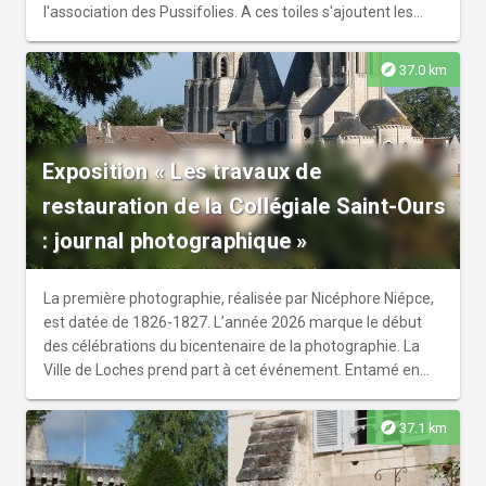
l'association des Pussifolies. A ces toiles s'ajoutent les
réalisations des habitants du territoire ayant participé à
des ateliers de peinture avec l'artiste Patrice Naturel sur le
explore
37.0 km
thème "Quelle(s) culture(s) sur mon territoire ?". Cette
exposition vient créer un parcours pictural que les
habitants du territoire peuvent découvrir au gré de leurs
déplacements.
Exposition « Les travaux de
restauration de la Collégiale Saint-Ours
: journal photographique »
La première photographie, réalisée par Nicéphore Niépce,
est datée de 1826-1827. L’année 2026 marque le début
des célébrations du bicentenaire de la photographie. La
Ville de Loches prend part à cet événement. Entamé en
2019, le chantier de restauration de la Collégiale Saint-
Ours a été photographié, jour après jour depuis 6 ans, par
explore
37.1 km
le Caméra Photo Club du Lochois. Venez suivre les
différentes étapes de restaurations déjà menées et les