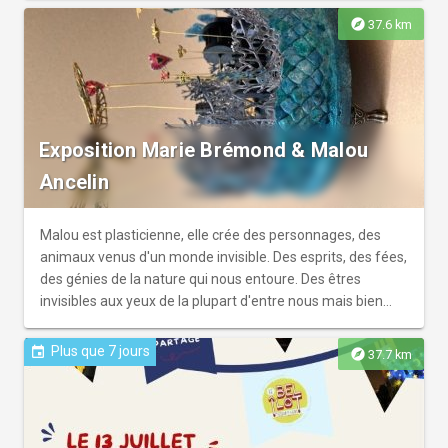
2028, Capitale Européenne de la Culture.
explore
37.6 km
Exposition Marie Brémond & Malou
Ancelin
Malou est plasticienne, elle crée des personnages, des
animaux venus d'un monde invisible. Des esprits, des fées,
des génies de la nature qui nous entoure. Des êtres
invisibles aux yeux de la plupart d'entre nous mais bien
visibles au regard bienveillant de l'artiste qui nous les
donne à voir. Marie Brémond, plasticienne elle aussi,
Plus que 7 jours
event
explore
37.7 km
développe une recherche entre ex-voto, reliquaire et objet
symbolique. Bois, carton, objets trouvés ou chinés : Marie
façonne, assemble, peint dans un geste lent, intuitif,
presque méditatif. Son processus repose sur