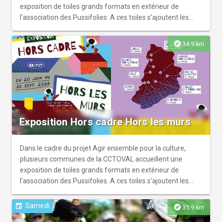
exposition de toiles grands formats en extérieur de
l'association des Pussifolies. A ces toiles s'ajoutent les
réalisations des habitants du territoire ayant participé à
des ateliers de peinture avec l'artiste Patrice Naturel sur le
explore
34.9 km
thème "Quelle(s) culture(s) sur mon territoire ?". Cette
exposition vient créer un parcours pictural que les
habitants du territoire peuvent découvrir au gré de leurs
déplacements.
Exposition Hors cadre Hors les murs
Dans le cadre du projet Agir ensemble pour la culture,
plusieurs communes de la CCTOVAL accueillent une
exposition de toiles grands formats en extérieur de
l'association des Pussifolies. A ces toiles s'ajoutent les
réalisations des habitants du territoire ayant participé à
des ateliers de peinture avec l'artiste Patrice Naturel sur le
Samedi
event
explore
35.9 km
thème "Quelle(s) culture(s) sur mon territoire ?". Cette