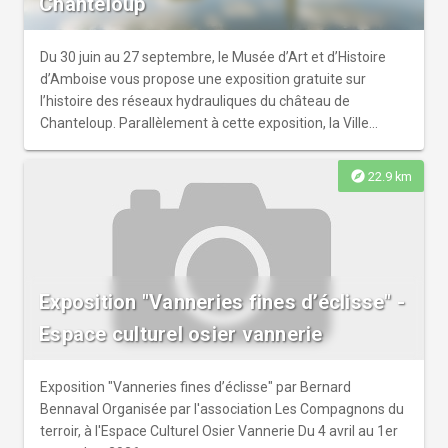
Chanteloup ‎
Du 30 juin au 27 septembre, le Musée d’Art et d’Histoire
d’Amboise vous propose une exposition gratuite sur
l’histoire des réseaux hydrauliques du château de
Chanteloup. Parallèlement à cette exposition, la Ville
d’Amboise vous propose : → Un livret jeu pour enfants
pour découvrir tous les secrets des grandes eaux de
explore
22.9 km
Chanteloup. → Une conférence de Thierry André, ancien
directeur de la pagode de Chanteloup, sur la thématique
des eaux de Chanteloup, mercredi 9 septembre à 15h à la
médiathèque Aimé Césaire d’Amboise. → Des visites
guidées gratuites de l’exposition, sur réservation Du mardi
Exposition "Vanneries fines d’éclisse" -
au dimanche de 14h à 18h Entrée libre et gratuite
Espace culturel osier vannerie
Exposition "Vanneries fines d’éclisse" par Bernard
Bennaval Organisée par l'association Les Compagnons du
terroir, à l'Espace Culturel Osier Vannerie Du 4 avril au 1er