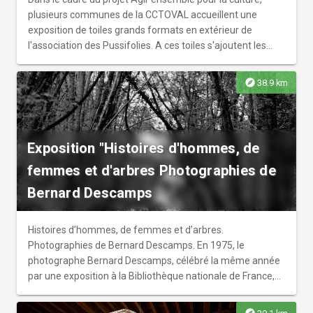
plusieurs communes de la CCTOVAL accueillent une
exposition de toiles grands formats en extérieur de
l'association des Pussifolies. A ces toiles s'ajoutent les
réalisations des habitants du territoire ayant participé à
des ateliers de peinture avec l'artiste Patrice Naturel sur le
explore
38.9 km
thème "Quelle(s) culture(s) sur mon territoire ?". Cette
exposition vient créer un parcours pictural que les
habitants du territoire peuvent découvrir au gré de leurs
déplacements.
Exposition "Histoires d'hommes, de
femmes et d'arbres Photographies de
Bernard Descamps
Histoires d’hommes, de femmes et d’arbres.
Photographies de Bernard Descamps. En 1975, le
photographe Bernard Descamps, célébré la même année
par une exposition à la Bibliothèque nationale de France,
s’installe en Touraine. Depuis, il n’a eu de cesse d’explorer
les liens qui unissent les hommes et les femmes à leur