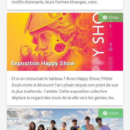
motifs étonnants, leurs formes étranges, voire
effrayantes. Clin d’œil aux expositions Les animaux nous
en font voir de toutes les couleurs et Les animaux ont la
explore
1.3 km
parole ! présentées il y a une vingtaine d’années au
Muséum, Drôles de Bêtes est une exposition adaptée au
jeune public. Les animaux étonnent et surprennent les
visiteurs et attirent ainsi leur attention. Une occasion rêvée
pour comprendre ce qui se cache derrière leurs
surprenants costumes et leurs petits secrets de
maquillage…
Exposition Happy Show
Et si on retournait le tableau ? Avec Happy Show, l'Hôtel
Goüin invite à découvrir l'art urbain depuis son point de vue
le plus inattendu : l'atelier. Cette exposition collective
déplace le regard des murs de la ville vers les gestes, les
outils et les imaginaires qui précèdent leur apparition.
explore
1.4 km