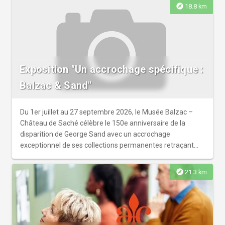
Bibliothèque municipale de Tours.
explore
18.8 km
Exposition "Un accrochage spécifique :
Balzac & Sand"
Du 1er juillet au 27 septembre 2026, le Musée Balzac –
Château de Saché célèbre le 150e anniversaire de la
disparition de George Sand avec un accrochage
exceptionnel de ses collections permanentes retraçant
l'histoire d'amitié entre ces deux géants de la littérature
française.
explore
21.3 km