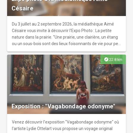
Bonneau artisan fleuriste 7. Paul 8. Cave SD
Césaire
Du 3 juillet au 2 septembre 2026, la médiathèque Aimé
Césaire vous invite à découvrir l'Expo Photo : La petite
nature dans la prairie. "Une prairie, une clairière, un étang
ou un sous-bois sont des lieux foisonnants de vie pour peu
que l'on prenne le temps de s'arrêter et d'observer". Une
exposition proposée par Eric Savignard.
explore
22.8 km
Exposition : "Vagabondage odonyme"
Venez découvrir l'exposition "Vagabondage odonyme" où
l'artiste Lydie Ottelart vous propose un voyage original