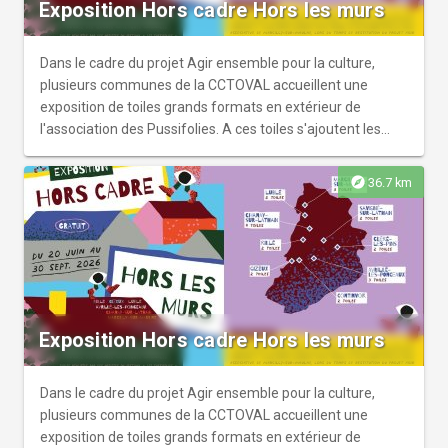
Exposition Hors cadre Hors les murs
Dans le cadre du projet Agir ensemble pour la culture,
plusieurs communes de la CCTOVAL accueillent une
exposition de toiles grands formats en extérieur de
l'association des Pussifolies. A ces toiles s'ajoutent les
réalisations des habitants du territoire ayant participé à
des ateliers de peinture avec l'artiste Patrice Naturel sur le
explore
36.7 km
thème "Quelle(s) culture(s) sur mon territoire ?". Cette
exposition vient créer un parcours pictural que les
habitants du territoire peuvent découvrir au gré de leurs
déplacements.
Exposition Hors cadre Hors les murs
Dans le cadre du projet Agir ensemble pour la culture,
plusieurs communes de la CCTOVAL accueillent une
exposition de toiles grands formats en extérieur de