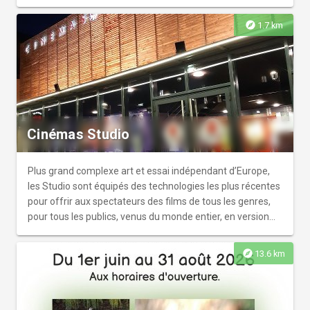
métiers est encore loin d’être gagnée dans tous les
secteurs… Dans cette exposition inédite qui mêle histoire,
explore
1.7 km
enquêtes filmées, portraits photos, objets personnels et
chefs-d’œuvre, les parcours de femmes compagnons de
divers métiers sont mis en lumière pour montrer
comment les premières d’entre elles ont ouvert la voie et
comment, depuis 20 ans, elles trouvent et prennent leur
place au-delà des stéréotypes et du poids de l’histoire.
Cinémas Studio
Plus grand complexe art et essai indépendant d’Europe,
les Studio sont équipés des technologies les plus récentes
pour offrir aux spectateurs des films de tous les genres,
pour tous les publics, venus du monde entier, en version
originale sous-titrée.
explore
13.6 km