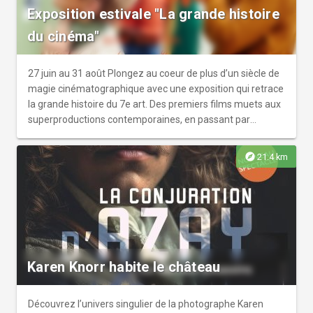
Exposition estivale "La grande histoire
du cinéma"
27 juin au 31 août Plongez au coeur de plus d’un siècle de
magie cinématographique avec une exposition qui retrace
la grande histoire du 7e art. Des premiers films muets aux
superproductions contemporaines, en passant par
l’invention des studios, les acteurs mythiques et les
révolutions techniques, cette exposition propose un
explore
21.4 km
voyage fascinant à travers les époques et les styles.
Costumes, photographies rares, affiches d’époque,
extraits de films, objets emblématiques et anecdotes de
tournage dévoilent les coulisses d’un art qui n’a cessé de
se réinventer. Le boudoir Brigitte Bardot rendra un
hommage tout particulier à cette actrice légendaire. En
écho, découvrez au moulin, l'exposition photographique
Karen Knorr habite le château
consacrée à l'univers de la mode au cinéma.
Découvrez l’univers singulier de la photographe Karen