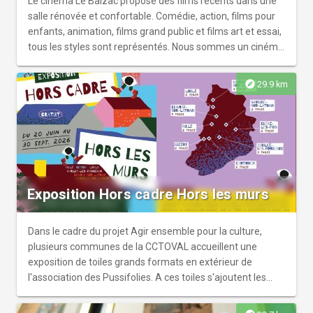
Le cinéma Le Balzac propose des films récents dans une
salle rénovée et confortable. Comédie, action, films pour
enfants, animation, films grand public et films art et essai,
tous les styles sont représentés. Nous sommes un cinéma
associatif de proximité qui propose dans les meilleurs
conditions et de façon conviviale. Il a le label Art & Essai.
explore
29.9 km
Une formule spéciale Jeune Public est proposée avec
1,2,3 ciné, qui se décline en 1 film mensuel (la séance du
mercredi est accompagnée d'un atelier offert) et un
festival pendant les vacances scolaires. Les ciné-mardis
mettent en avant des films du patrimoine. Régulièrement,
des ciné-rencontres, ciné-débats sont organisés.
Exposition Hors cadre Hors les murs
Dans le cadre du projet Agir ensemble pour la culture,
plusieurs communes de la CCTOVAL accueillent une
exposition de toiles grands formats en extérieur de
l'association des Pussifolies. A ces toiles s'ajoutent les
réalisations des habitants du territoire ayant participé à
des ateliers de peinture avec l'artiste Patrice Naturel sur le