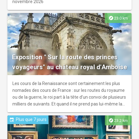
novembre 2026
explore
23.0 km
Exposition " Sur la route des princes
voyageurs" au château royal d'Amboise
Les cours de la Renaissance sont certainement les plus
nomades des cours de France : sur les routes du royaume
ou de la guerre, le roi part à la tête d’un convoi de plusieurs
milliers de suivants. Et quand il ne prend pas lui-même la
route, le souverain soutient d’autres expéditions partant à
l’assaut d’un monde inconnu (Canada, Brésil…). À travers
Plus que 7 jours
event
explore
23.2 km
les voyages des souverains qui ont marqué l’histoire du
château d’Amboise cette exposition nous en dit plus sur ce
qui conduit les souverains à préférer au confort de leurs