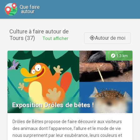
Que faire
autour
Culture à faire autour de
Tours (37)
Autour de moi
gps_fixed
Tout afficher
explore
1.3 km
Exposition Drôles de bêtes !
Drôles de Bêtes propose de faire découvrir aux visiteurs
des animaux dont l’apparence, l’allure et le mode de vie
nous surprennent par leur exubérance, leurs couleurs et