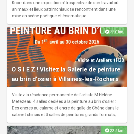
Knorr dans une exposition rétrospective de son travail où
animaux et lieux patrimoniaux se rencontrent dans une
mise en scène poétique et énigmatique.
explore
22.0 km
O S I E Z ! Visitez la Galerie de peinture
au brin d’osier à Villaines-les-Rochers
Visitez la résidence permanente de l’artiste M Hélène
Métézeau. 4 salles dédiées à la peinture au brin d’osier :
Des encres au calame et encre de galle de Chêne dans le
cabinet chinois et 3 salles de peintures grands formats,
peintes au brin d’osier Horaire : 11h, 15h Tarif de visite
privatisée avec l’atelier d’initiation 1h30 - 25 euros Stages
explore
22.5 km