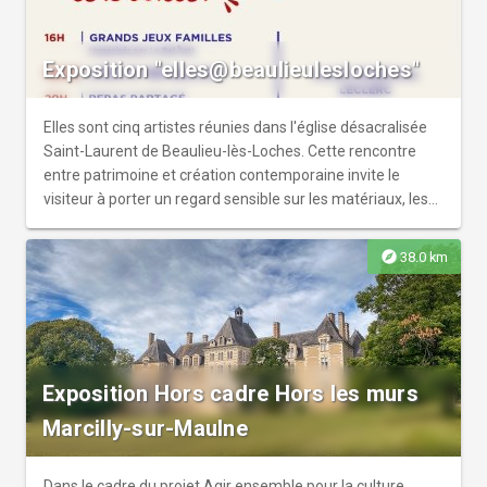
l’assemblage et la superposition, mêlant peinture et
sculpture. Le sacré est réinterprété.
Exposition "elles@beaulieulesloches"
Elles sont cinq artistes réunies dans l'église désacralisée
Saint-Laurent de Beaulieu-lès-Loches. Cette rencontre
entre patrimoine et création contemporaine invite le
visiteur à porter un regard sensible sur les matériaux, les
formes et les récits qu’ils révèlent.
explore
38.0 km
Exposition Hors cadre Hors les murs
Marcilly-sur-Maulne
Dans le cadre du projet Agir ensemble pour la culture,