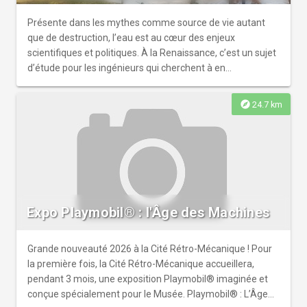
Présente dans les mythes comme source de vie autant
que de destruction, l’eau est au cœur des enjeux
scientifiques et politiques. À la Renaissance, c’est un sujet
d’étude pour les ingénieurs qui cherchent à en
comprendre les lois afin d’en maîtriser les forces. Léonard
s’inscrit pleinement dans cette dynamique qu’il renouvelle
explore
24.7 km
par une approche expérimentale, transversale et
profondément novatrice. Il observe les mouvements de
l’eau développant une pensée visionnaire de l’ingénierie
hydraulique. L’exposition retrace cette recherche continue,
de l’observation de la nature à ses applications concrètes,
portée par l’idée constante de maîtriser, transporter et
distribuer l'eau, et ainsi la rendre utile à l’humanité. Le
Expo Playmobil® : l'Âge des Machines
parcours présente projets hydrauliques à travers dessins
et maquettes.
Grande nouveauté 2026 à la Cité Rétro-Mécanique ! Pour
la première fois, la Cité Rétro-Mécanique accueillera,
pendant 3 mois, une exposition Playmobil® imaginée et
conçue spécialement pour le Musée. Playmobil® : L’Âge