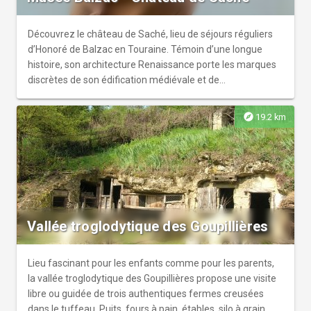
ils peuvent être dégustés gratuitement à la boutique.
Découvrez le château de Saché, lieu de séjours réguliers
d’Honoré de Balzac en Touraine. Témoin d’une longue
histoire, son architecture Renaissance porte les marques
discrètes de son édification médiévale et de
remaniements successifs qui expriment une atmosphère
romanesque depuis le XIXe siècle. Son parc de deux
explore
19.2 km
hectares invite à la contemplation des paysages
alentours, du village de Saché à la vallée de l’Indre.
Vallée troglodytique des Goupillières
Lieu fascinant pour les enfants comme pour les parents,
la vallée troglodytique des Goupillières propose une visite
libre ou guidée de trois authentiques fermes creusées
dans le tuffeau. Puits, fours à pain, étables, silo à grain,