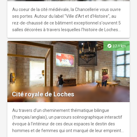
Au coeur de la cité médiévale, la Chancellerie vous ouvre
ses portes. Autour du label "Ville d'Art et d'Histoire", au
rez-de-chaussé de ce bâtiment exceptionnel s'ouvrent 5
salles décorées à travers lesquelles l'histoire de Loches
est déclinée. Tout au long du parcours lumineux et autour
de quelques objets, revivez les grandes pages de cette
explore
37.1 km
cité médiévale, capitale du Pays Lochois, du haut Moyen-
Age à la période contemporaine.
Cité royale de Loches
Au travers d’un cheminement thématique bilingue
(français/anglais), un parcours scénographique interactif
évoque à l’intérieur de ces deux espaces le destin des
hommes et de femmes qui ont marqué de leur empreinte