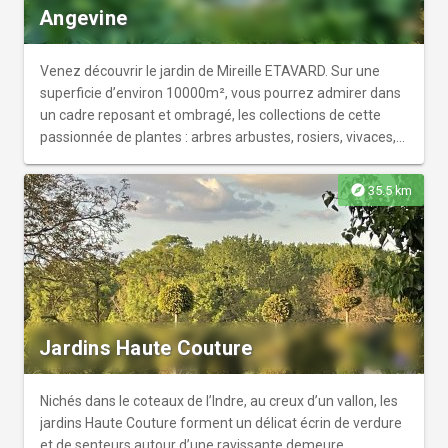
Angevine
Venez découvrir le jardin de Mireille ETAVARD. Sur une
superficie d’environ 10000m², vous pourrez admirer dans
un cadre reposant et ombragé, les collections de cette
passionnée de plantes : arbres arbustes, rosiers, vivaces,
grimpantes, terres de bruyère…De petits jardins à thèmes
rappellent les voyages de la propriétaire : Chine (Tibet et
explore
35.5 km
Yunann), Japon, Maroc, Népal. Pérou . La Touraine et
l’Anjou sont honorés depuis 2016 : plantes et artisanat
local font référence à l’histoire, la géographie, la
littérature… et Bretagne depuis 2022.
Jardins Haute Couture
Nichés dans le coteaux de l’Indre, au creux d’un vallon, les
jardins Haute Couture forment un délicat écrin de verdure
et de senteurs autour d’une ravissante demeure.