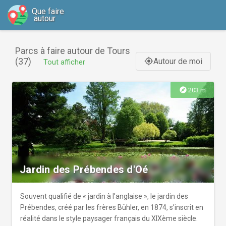
Que faire
autour
Parcs à faire autour de Tours
(37)
Autour de moi
gps_fixed
Tout afficher
explore
203 m
Jardin des Prébendes d'Oé
Souvent qualifié de « jardin à l’anglaise », le jardin des
Prébendes, créé par les frères Bühler, en 1874, s’inscrit en
réalité dans le style paysager français du XIXème siècle.