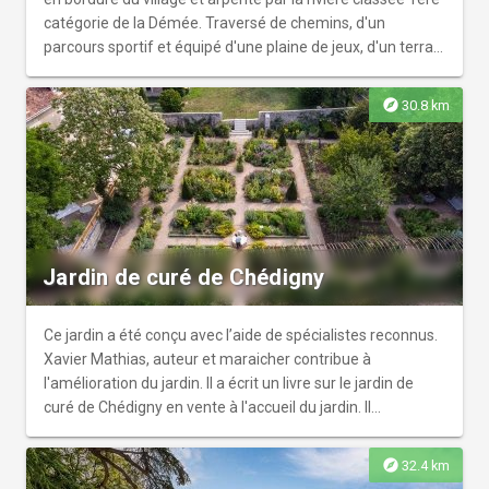
catégorie de la Démée. Traversé de chemins, d'un
parcours sportif et équipé d'une plaine de jeux, d'un terrain
de pétanque et de différents équipements, ce parc
permettra à petits et grands de passer un agréable
explore
30.8 km
moment au milieu d'une nature préservée.
Jardin de curé de Chédigny
Ce jardin a été conçu avec l’aide de spécialistes reconnus.
Xavier Mathias, auteur et maraicher contribue à
l'amélioration du jardin. Il a écrit un livre sur le jardin de
curé de Chédigny en vente à l'accueil du jardin. Il
rassemble plusieurs variétés de plantes vivaces et
annuelles: décoratives, médicinales, aromatiques, des
explore
32.4 km
arbustes ,des arbres fruitiers et un arbre Remarquable. Le