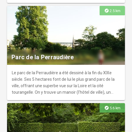
aujourd’hui de multiples parcours de visite qui relient les
époques et les arts par le prisme de l’architecture, de la
explore
2.5 km
poésie et de l’art contemporain. Sa programmation
éclectique, ses aménagements qui convoquent les cinq
sens et sa médiation interactive sont autant d’invitations à
apprendre, se laisser surprendre et se détendre, en famille
ou entre amis. Le prieuré Saint-Cosme est un lieu hors du
temps, dont les formes ne cessent de se renouveler.
Parc de la Perraudière
Le parc de la Perraudière a été dessiné à la fin du XIXe
siècle. Ses 5 hectares font de lui le plus grand parc de la
ville, offrant une superbe vue sur la Loire et la cité
tourangelle. On y trouve un manoir (l'hôtel de ville), un
pavillon d’expositions, des œuvres d'art, un rucher...
explore
5.6 km