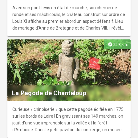
Avec son pont-levis en état de marche, son chemin de
ronde et ses mâchicoulis, le château construit sur ordre de
Louis XI affiche au premier abord un aspect défensif. Lieu
de mariage d’Anne de Bretagne et de Charles VIII, il révèle
une résidence raffinée entre Moyen Âge et Renaissance,
avec une collection exceptionnelle de meubles et de
explore
22.3 km
tapisseries des XVe et XVIe siècles. Son joli parc arboré,
dominé par le donjon de Foulques Nerra, surplombe la
Loire. En famille, à l'aide d'un livret de visite, suivez les
préparatifs du mariage d'Anne de Bretagne et de la vie
quotidienne au château. Dans le parc, découvrez
l’échafaudage et ses engins de levage derrière le donjon.
Enfin, profitez de l'aire de jeux et de la cabane perchée
La Pagode de Chanteloup
dans un majestueux cèdre plusieurs fois centenaire !
Curieuse « chinoiserie » que cette pagode édifiée en 1775
sur les bords de Loire ! En gravissant ses 149 marches, on
jouit d’une vue imprenable sur la vallée et la forêt
d’Amboise. Dans le petit pavillon du concierge, un musée
retrace l’histoire du lieu et restitue virtuellement le