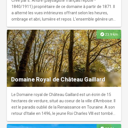
Créé par E. André (paysagiste français réputé -
1840/1911) propriétaire de ce domaine à partir de 1871. Il
a alterné les vues intérieures offrant selon les heures,
ombrage et abri, lumière et repos. L'ensemble génère un
sentiment d'harmonie qui est encore perceptible de nos
jours. Acquis par la municipalité, il est ouvert depuis
explore
23.9 km
novembre 2003.
Domaine Royal de Château Gaillard
Le Domaine royal de Château Gaillard est un écrin de 15
hectares de verdure, situé au coeur de la ville d'Amboise. Il
est le paradis oublié de la Renaissance en Touraine. A son
retour d’Italie en 1496, le jeune Roi Charles VIII est tombé
amoureux des villes et palais italiens et décide de recréer
à Amboise, à Château Gaillard, «le Paradis Terrestre».