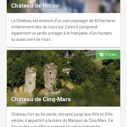
Château de Nitray
Le Château est entouré d'un parc paysager de 43 hectares
entièrement clos de murs sur 2 kms.Il comprend
également un jardin-potager à la française, d'un hectare,
lui aussi ceint de murs.
explore
17.0 km
Château de Cinq-Mars
Château fort au Xe siècle, remanié jusqu’aux XVe et XVIe
siècles, il appartint à la mère du Marquis de Cinq Mars. Ce
favori de Louis XIII fut exécuté et, selon la légende