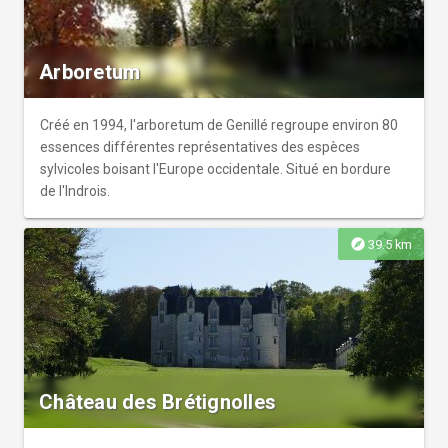
Montpoupon et Solange demande aux enfants de l’aide
afin de résoudre ce mystère. Sous forme d'un jeu de piste,
les enfants découvriront librement et à leur rythme le
Arboretum
château, ses communs et des anecdotes sur le quotidien
de la famille.
Créé en 1994, l'arboretum de Genillé regroupe environ 80
essences différentes représentatives des espèces
sylvicoles boisant l'Europe occidentale. Situé en bordure
de l'Indrois.
explore
39.5 km
Château des Brétignolles