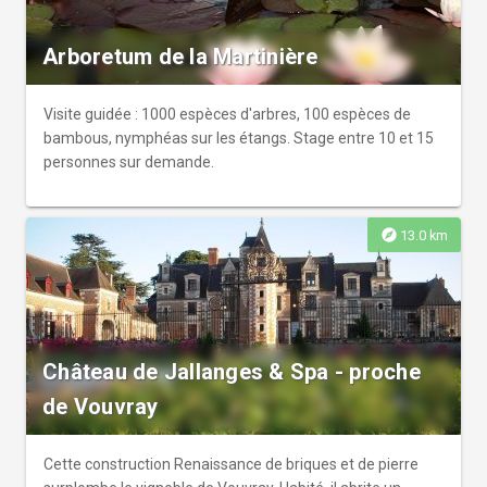
Arboretum de la Martinière
Visite guidée : 1000 espèces d'arbres, 100 espèces de
bambous, nymphéas sur les étangs. Stage entre 10 et 15
personnes sur demande.
explore
13.0 km
Château de Jallanges & Spa - proche
de Vouvray
Cette construction Renaissance de briques et de pierre