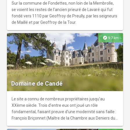
Sur la commune de Fondettes, non loin de la Membrolle,
se voient les restes de l’ancien prieuré de Lavaré qui fut
fondé vers 1110 par Geoffroy de Preully, par les seigneurs
de Maillé et par Geoffroy de la Tour.
explore
9.7 km
Domaine de Candé
Le site a connu de nombreux propriétaires jusqu’au
XXème siècle. Trois d’entre eux ont joué un rôle
fondamental, faisant preuve d’une modernité sans faille :
François Briçonnet (Maître de la Chambre aux Deniers du
Roi Louis XII) ; Santiago Drake del Castillo (notable anglo-