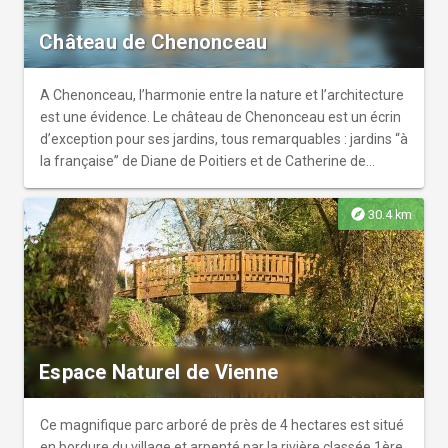
Château de Chenonceau
A Chenonceau, l’harmonie entre la nature et l’architecture
est une évidence. Le château de Chenonceau est un écrin
d’exception pour ses jardins, tous remarquables : jardins “à
la française” de Diane de Poitiers et de Catherine de
Médicis, labyrinthe et potager. Le château est ouvert aux
visites chaque jour de l’année, ses jardins sont entretenus
explore
30.4 km
quotidiennement et aménagés en permanence. Les
plantations, renouvelées au printemps et en été,
nécessitent la mise en place de 130 000 plants de fleurs,
cultivés sur le domaine, par l’équipe de jardiniers. Le jardin
vert, conçu à son origine par Bernard Palissy et qui s’étend
devant l’Orangerie, est constitué d’arbres de collection de
grande envergure, dont le magnifique chêne vert
Espace Naturel de Vienne
bicentenaire.
Ce magnifique parc arboré de près de 4 hectares est situé
en bordure du village et arpenté par la rivière classée 1ère