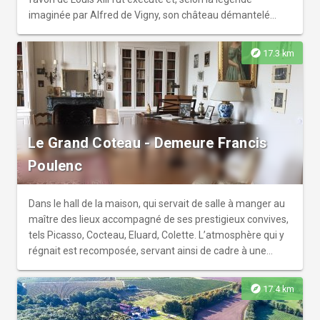
imaginée par Alfred de Vigny, son château démantelé
pour trahison contre Richelieu. Subsistent 2 tours rondes
du XII et XIIIe siècle, le pont dormant et les douves du XVIè.
explore
17.3 km
Tandis que le parc alentour créé au XIXè avec ses
séquoias, cèdres, ifs d’Irlande, cyprès de Lawson et un
calao caedrus, met en valeur ses éléments architecturaux.
Le château est classé monument historique.
Le Grand Coteau - Demeure Francis
Poulenc
Dans le hall de la maison, qui servait de salle à manger au
maître des lieux accompagné de ses prestigieux convives,
tels Picasso, Cocteau, Eluard, Colette. L’atmosphère qui y
régnait est recomposée, servant ainsi de cadre à une
exposition d’archives exposant la vie quotidienne de la
maison. Puis, pénétrez dans le salon de musique conservé
explore
17.4 km
dans son état d’origine. Vous pourrez contempler les deux
pianos de Francis Poulenc, des photographies et d’autres