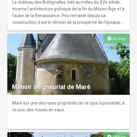
Le château des Brétignolles, bâti au milieu du XVe siècle,
incarne l’architecture gothique de la fin du Moyen-Âge et à
l’aube de la Renaissance. Peu remanié depuis sa
construction, il est le témoin de la prospérité de l’époque
et des changements des modes de vies.
explore
39.5 km
Manoir seigneurial de Maré
Maré est une des rares propriétés de ce type à posséder, à
ce jour, des fossés en eaux.