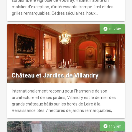
surplombe le vignoble de Vouvray. Habité, il abrite un
mobilier d’exception, d’intéressants trompe-l’œil et des
grilles remarquables. Cèdres séculaires, houx
tricentenaires, roseraie, pivoines, iris… son jardin
Renaissance à la française est classé « Jardin
explore
13.7 km
remarquable ».
Château et Jardins de Villandry
Internationalement reconnu pour l’harmonie de son
architecture et de ses jardins, Villandry est le dernier des
grands châteaux bâtis sur les bords de Loire à la
Renaissance. Ses 7 hectares de jardins remarquables,
répartis sur quatre niveaux de terrasse, allient esthétisme,
diversité et équilibre. On y découvre le potager décoratif,
explore
14.3 km
les jardins d’ornement, le jardin d’eau, le jardin des simples,