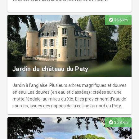
explore
36.5 km
Jardin du château du Paty
Jardin à l’anglaise. Plusieurs arbres magnifiques et douves
en eau. Les douves (en eau et classées) : créées sur une
motte féodale, au milieu du XIè. Elles proviennent d’eau de
sources, issues des nappes de la colline au nord du Paty,
mais surtout d’un ingénieux système de détournement du
ruisseau communal, le Chef de Ville, à 2 km à l’Est des
explore
36.8 km
bâtiments principaux. Un bief fut ainsi créé. Il est régulé en
s’écoulant parallèlement à une centaine de mètres au