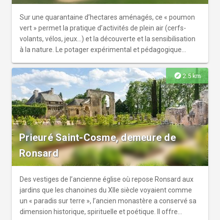
Sur une quarantaine d’hectares aménagés, ce « poumon
vert » permet la pratique d’activités de plein air (cerfs-
volants, vélos, jeux…) et la découverte et la sensibilisation
à la nature. Le potager expérimental et pédagogique
raconte l’histoire des relations entre l’homme et les
plantes au fil des siècles. Pour entretenir cet espace, le
explore
2.5 km
principe de la gestion différenciée a été appliqué et est
l’objet de mesures expérimentales basées sur le respect
de l’environnement. Cette plaine est également le lieu
d’organisation de grandes manifestations annuelles : Fête
du potager, fête des agriculteurs, festival de cerfs-volants,
Prieuré Saint-Cosme, demeure de
festivals musicaux… Tout au long de l’année, ce lieu est
aussi dédié aux animations scolaires et para-scolaires
Ronsard
axées sur le jardinage et l’environnement.
Des vestiges de l’ancienne église où repose Ronsard aux
jardins que les chanoines du XIIe siècle voyaient comme
un « paradis sur terre », l’ancien monastère a conservé sa
dimension historique, spirituelle et poétique. Il offre