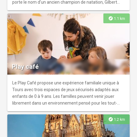
porte le nom d'un ancien champion de natation, Gilbert
Bozon, nageur ayant battu plusieurs records du monde
dans les années 50, devenu président du club des Enfants
explore
1.1 km
de Neptune, à Tours. Rénovée en 2013, cette piscine
olympique a notamment accueilli les championnats de
France de natation en 2006. Elle dispose d'un bassin de 50
mètres et d'un bassin de 25 mètres.
Play café
Le Play Café propose une expérience familiale unique à
Tours avec trois espaces de jeux sécurisés adaptés aux
enfants de 0 à 9 ans. Les familles peuvent venir jouer
librement dans un environnement pensé pour les tout-
petits et les enfants, pendant que les parents profitent
d’un café, d’un goûter maison ou d’un moment de
explore
1.2 km
détente. Le lieu propose également l’organisation
d’anniversaires pour enfants avec des formules clés en
main incluant animatrice, espace de jeux privatisé et