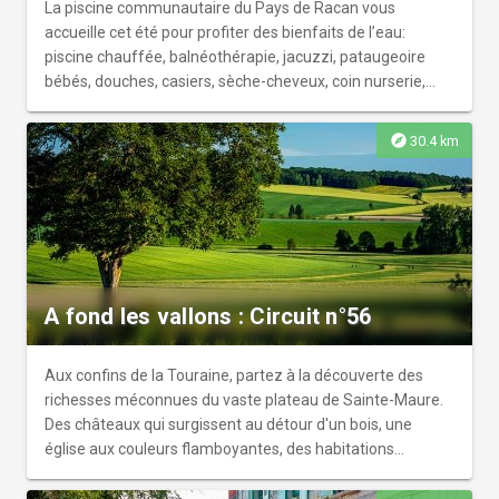
La piscine communautaire du Pays de Racan vous
accueille cet été pour profiter des bienfaits de l’eau:
piscine chauffée, balnéothérapie, jacuzzi, pataugeoire
bébés, douches, casiers, sèche-cheveux, coin nurserie,
buvette. Une aire de repos est accessible pour un pique-
nique ou tout simplement pour prendre le temps de lire au
explore
30.4 km
soleil.
A fond les vallons : Circuit n°56
Aux confins de la Touraine, partez à la découverte des
richesses méconnues du vaste plateau de Sainte-Maure.
Des châteaux qui surgissent au détour d'un bois, une
église aux couleurs flamboyantes, des habitations
troglodytiques au cœur d'un riante vallée... Cette
promenade vous réserve de belles surprises et vous