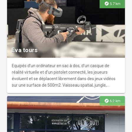
animations dansantes.
explore
5.7 km
Eva tours
Equipés d’un ordinateur en sac à dos, d’un casque de
réalité virtuelle et d’un pistolet connecté, les joueurs
évoluent et se déplacent librement dans des jeux vidéos
sur une surface de 500m2. Vaisseau spatial, jungle,
canyons, neiges, les décors sont nombreux et saisissants.
Mode coopération avec la mission Legend of Mars, mode
explore
6.2 km
Zombie ou mode plus compétitif avec Battle Arena, EVA
séduit tous types de public. D’une surface de 2000m2, EVA
Tours dispose de 2 arènes de 500m2 chacune, d’un bar e-
sport ainsi que d’une salle de séminaire pour recevoir des
entreprises.