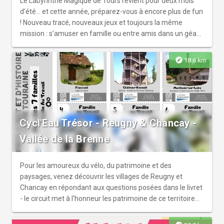
Le Labyrinthe Magique de Tours revient pour deux mois
d’été… et cette année, préparez-vous à encore plus de fun
! Nouveau tracé, nouveaux jeux et toujours la même
mission : s’amuser en famille ou entre amis dans un géant
labyrinthe de maïs. Plongez dans “Sauver Sorcelia”, une
aventure pleine d’énigmes où petits et grands devront unir
explore
18.6 km
leurs forces pour protéger l’école de magie des forces du
mal. Fous rires, défis et bons moments garantis pour tous !
Et quand la nuit tombe, place à une grande enquête
immersive au clair de lune, parfaite pour ceux qui aiment
frissonner… mais toujours en s’amusant ! Comptez
Cycl'Eau Trésor - Reugny & Chancay -
environ 2h d’aventure. Nocturnes tous les mercredis et
samedis. Petite restauration sucrée et boissons sur place.
Vallée de la Brenne
Dernière entrée jour : 17h30 Entrée nocturne : 21h30–
22h30.
Pour les amoureux du vélo, du patrimoine et des
paysages, venez découvrir les villages de Reugny et
Chancay en répondant aux questions posées dans le livret
- le circuit met à l'honneur les patrimoine de ce territoire
:églises, lavoirs, habitat, châteaux, vignoble, paysages,
sans oublier la Brenne. Au départ de Reugny, vous avez le