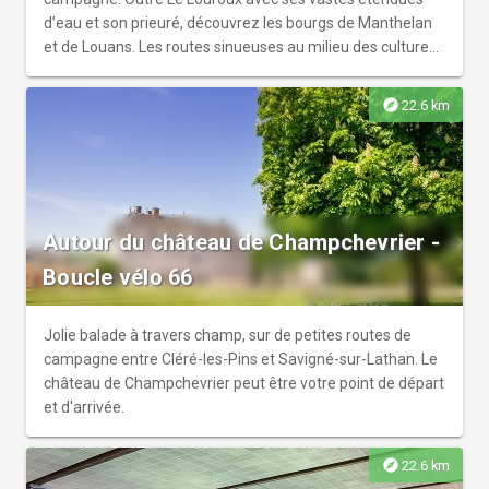
d’eau et son prieuré, découvrez les bourgs de Manthelan
et de Louans. Les routes sinueuses au milieu des cultures
et des prairies vous guideront loin du tumulte des grands
axes.
explore
22.6 km
Autour du château de Champchevrier -
Boucle vélo 66
Jolie balade à travers champ, sur de petites routes de
campagne entre Cléré-les-Pins et Savigné-sur-Lathan. Le
château de Champchevrier peut être votre point de départ
et d'arrivée.
explore
22.6 km