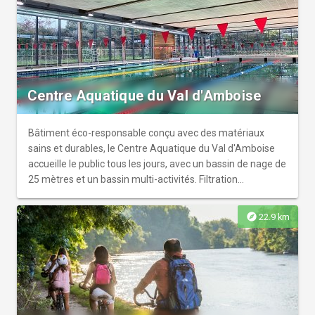
Centre Aquatique du Val d'Amboise
Bâtiment éco-responsable conçu avec des matériaux
sains et durables, le Centre Aquatique du Val d'Amboise
accueille le public tous les jours, avec un bassin de nage de
25 mètres et un bassin multi-activités. Filtration
biologique, sans chlore ou autre produit chimique. Bonnet
de bain obligatoire. Activités aquafitness proposées :
explore
22.9 km
Aquagym, Aquabike, Aquajump, Aquatraining.