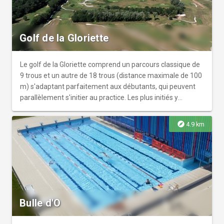
Golf de la Gloriette
Le golf de la Gloriette comprend un parcours classique de
9 trous et un autre de 18 trous (distance maximale de 100
m) s'adaptant parfaitement aux débutants, qui peuvent
parallèlement s'initier au practice. Les plus initiés y
trouvent également un terrain de jeu idéal pour améliorer
leurs approches et leurs putts, et travailler leur swing.
explore
4.9 km
Bulle d'O