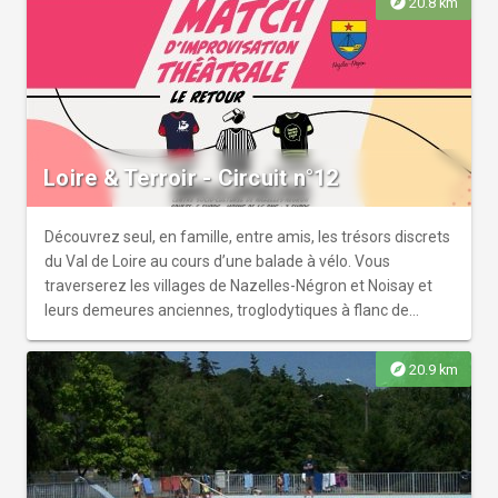
explore
20.8 km
choix entre la boucle familiale ou la boucle sportive, toutes
deux sur une longueur de 14 km.
Loire & Terroir - Circuit n°12
Découvrez seul, en famille, entre amis, les trésors discrets
du Val de Loire au cours d’une balade à vélo. Vous
traverserez les villages de Nazelles-Négron et Noisay et
leurs demeures anciennes, troglodytiques à flanc de
coteau le long d’un chemin ombragé suivant la rivière ou
au cœur des vignes.
explore
20.9 km