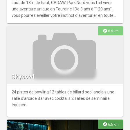
saut de 18m de haut, GADAWI Park Nord vous fait vivre
une aventure unique en Touraine ! De 3 ans à "120 ans",
vous pourrez éveiller votre instinct d'aventurier en toute
sécurité au cœur de la forêt à seulement 5mn de Tours !
explore
6.6 km
Skybowl
24 pistes de bowling 12 tables de billard pool anglais une
salle d'arcade Bar avec cocktails 2 salles de séminaire
équipée
explore
6.6 km