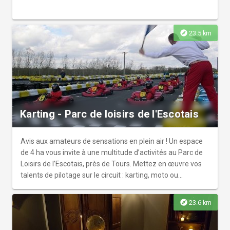
explore
23.5 km
Karting - Parc de loisirs de l'Escotais
Avis aux amateurs de sensations en plein air ! Un espace
de 4 ha vous invite à une multitude d’activités au Parc de
Loisirs de l’Escotais, près de Tours. Mettez en œuvre vos
talents de pilotage sur le circuit : karting, moto ou
randonnée quad. En pleine nature et pour votre plus grand
plaisir, vous pouvez opter pour le paint-ball !
explore
23.6 km