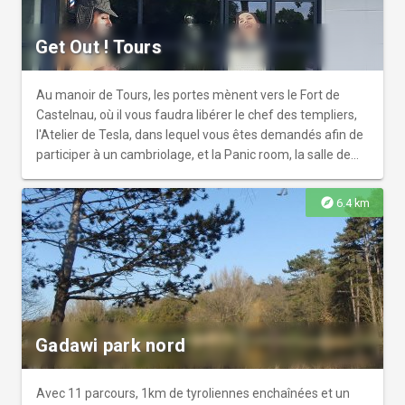
Get Out ! Tours
Au manoir de Tours, les portes mènent vers le Fort de
Castelnau, où il vous faudra libérer le chef des templiers,
l'Atelier de Tesla, dans lequel vous êtes demandés afin de
participer à un cambriolage, et la Panic room, la salle de
sécurité en dessous de la maison blanche où sont cachés
les informations qui permettraient d'éviter la mort du
explore
6.4 km
président Kennedy. Et pour les jeunes de 8 à 11 ans, ils
pourront traverser la porte menant au Trésor du William,
un trésor légendaire, mais les jeunes pirates vont d'abord
devoir se libérer de la cale du navire s' ils souhaitent
pouvoir dérober ce fameux trésor. Nous avons aussi une
enquête sur table, QUANTICO, qui vous met dans la peau
de futurs agents du FBI.
Gadawi park nord
Avec 11 parcours, 1km de tyroliennes enchaînées et un