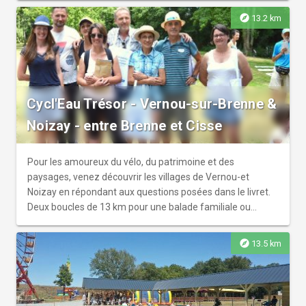
s'amusant et en visitant un monument historique. À cette
explore
13.2 km
occasion, découvrez la mini-ferme, le labyrinthe de maïs
en été, les tyroliennes, la galerie du château d'eau et la
bergerie contenant des scènes de vie Renaissance.
Structure de jeux XXL à disposition des enfants et
couverte.
Cycl'Eau Trésor - Vernou-sur-Brenne &
Noizay - entre Brenne et Cisse
Pour les amoureux du vélo, du patrimoine et des
paysages, venez découvrir les villages de Vernou-et
Noizay en répondant aux questions posées dans le livret.
Deux boucles de 13 km pour une balade familiale ou
sportive. Le circuit met à l'honneur les patrimoine de ce
territoire.
explore
13.5 km