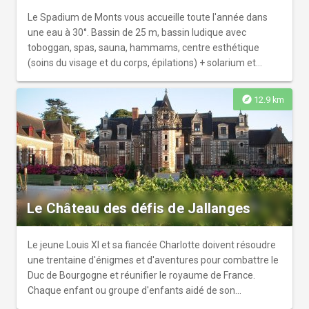
Le Spadium de Monts vous accueille toute l'année dans
une eau à 30°. Bassin de 25 m, bassin ludique avec
toboggan, spas, sauna, hammams, centre esthétique
(soins du visage et du corps, épilations) + solarium et
espace de jeux en extérieur l'été... vous deviez apprécier !
Activités proposées : aquagym, apprentissage et
explore
12.9 km
perfectionnement adultes et enfants, palmes, waterpolo,
aquabike.
Le Château des défis de Jallanges
Le jeune Louis XI et sa fiancée Charlotte doivent résoudre
une trentaine d'énigmes et d'aventures pour combattre le
Duc de Bourgogne et réunifier le royaume de France.
Chaque enfant ou groupe d'enfants aidé de son
accompagnateur vivra une incroyable expérience tout en