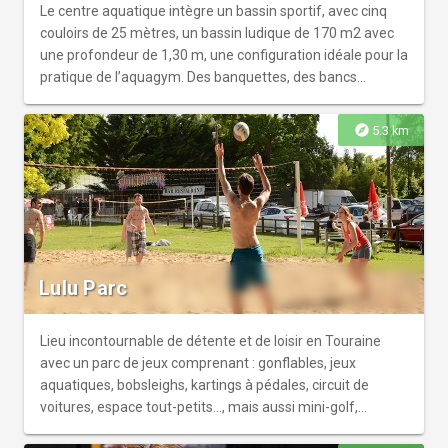
Le centre aquatique intègre un bassin sportif, avec cinq
couloirs de 25 mètres, un bassin ludique de 170 m2 avec
une profondeur de 1,30 m, une configuration idéale pour la
pratique de l’aquagym. Des banquettes, des bancs
bouillonnants et des jeux d’eau agrémentent cet espace.
Toujours à l’intérieur, le pentagliss de 25 m et ses trois
explore
5.3 km
couloirs n’attendent plus que les adeptes de descente à
sensations fortes ! Bulle de douceur, l’espace bien-être est
dédié à la détente, un moment pour soi afin de détendre
corps et esprit. Sauna, hammam, jacuzzi, massages,spa
ainsi qu’une grotte à sel (halothérapie) sont proposés.
Bassins à l'extérieur et à l'intérieur.
Lulu Parc
Lieu incontournable de détente et de loisir en Touraine
avec un parc de jeux comprenant : gonflables, jeux
aquatiques, bobsleighs, kartings à pédales, circuit de
voitures, espace tout-petits..., mais aussi mini-golf,
balades à poneys et une Guinguette avec restauration et