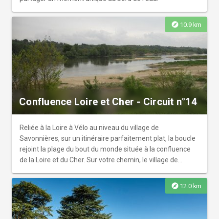
explore
10.9 km
Confluence Loire et Cher - Circuit n°14
Reliée à la Loire à Vélo au niveau du village de
Savonnières, sur un itinéraire parfaitement plat, la boucle
rejoint la plage du bout du monde située à la confluence
de la Loire et du Cher. Sur votre chemin, le village de
Berthenay et la Grange aux Moines édifiée au XIIIe siècle
méritent une halte.
explore
12.0 km