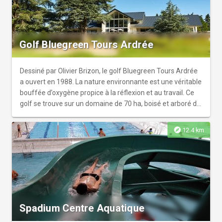
Golf Bluegreen Tours Ardrée
Dessiné par Olivier Brizon, le golf Bluegreen Tours Ardrée
a ouvert en 1988. La nature environnante est une véritable
bouffée d’oxygène propice à la réflexion et au travail. Ce
golf se trouve sur un domaine de 70 ha, boisé et arboré de
cèdres centenaires et d’obstacles d’eau grâce à un cours
d’eau traversant le parcours. Un golf verdoyant au cœur
explore
12.4 km
du Val de Loire et à quelques minutes de ses somptueux
châteaux. Apprécié pour la beauté du parcours et la
convivialité, venez jouer au golf sur notre parcours 18
trous. Profitez-en pour savourer la quiétude d’un déjeuner
au Restaurant « Le Saint Andrews » et de sa terrasse
panoramique surplombant le parcours. Ouvert tous les
midis.
Spadium Centre Aquatique