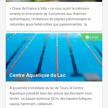
« Coeur de France à Vélo » va vous ouvrir la mémoire
vivante et émouvante de 3 provinces aux charmes
authentiques, révélateurs de pépites patrimoniales et
naturelles aussi hétéroclites que passionnantes : la
Touraine, le Berry et le Bourbonnais. Une déambulation de
village en village avec 4 villes portes d’entrée majeures sur
explore
2.0 km
l’itinéraire : Montluçon, Bourges, Vierzon et Tours. Une
véloroute en construction qui s'agrandit chaque année : 3
sections déjà aménagées Tours/Montrichard (en
Touraine), Thénioux/Plaimpied-Givaudins (en Berry) et
Saint-Amand-Montrond/Montluçon (en Bourbonnais).
Centre Aquatique du Lac
A proximité immédiate du lac de Tours, le Centre
Aquatique possède bien des atouts qui devraient vous
tenter : un bassin extérieur 50 m, des bassins ludiques,
sauna, hammam, caldarium...