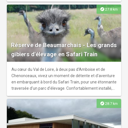
explore
27.8 km
Réserve de Beaumarchais - Les grands
gibiers d'élevage en Safari Train
Au cœur du Val de Loire, à deux pas d’Amboise et de
Chenonceaux, vivez un moment de détente et d'aventure
en embarquant à bord du Safari Train, pour une étonnante
traversée d'un parc d’élevage. Confortablement installé,
partez pour un voyage insolite au plus près des animaux, à
la rencontre des grands gibiers. Observez les sangliers et
explore
28.7 km
leurs petits marcassins, côtoyez les cerfs suivis des biches
et des faons. Faites connaissance avec les daims et les
mouflons de Corse. Découvrez des espèces surprenantes
telles que les nandous, les émeus, les autruches ou encore