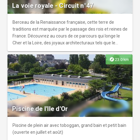
La voie royale - Circuit n°47
Berceau de la Renaissance française, cette terre de
traditions est marquée par le passage des rois et reines de
France. Découvrez au cours de ce parcours qui longe le
Cher et la Loire, des joyaux architecturaux tels que le
Château de Chenonceau, le Château Royal d’Amboise et le
Clos Lucé.
explore
23.0 km
Piscine de l'Ile d'Or
Piscine de plein air avec toboggan, grand bain et petit bain
(ouverte en juillet et août)