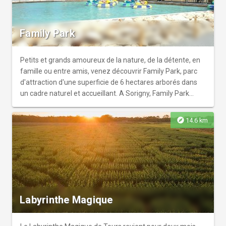
Family Park
Petits et grands amoureux de la nature, de la détente, en
famille ou entre amis, venez découvrir Family Park, parc
d'attraction d'une superficie de 6 hectares arborés dans
un cadre naturel et accueillant. A Sorigny, Family Park
propose de nombreuses activités : grande roue, carrousel,
cinéma Multi-D, attractions à sensations fortes ou encore
explore
14.6 km
rencontre avec les mascottes Ricky et Violette pour les
plus petits. A partir de Juin profitez également de l'espace
aquatique avec ses multiples jets d'eau et toboggans.
Possibilité de pique-niquer ou bien de se restaurer sur
place. Plus de 40 attractions à volonté vous attendent
pour s'amuser avec toute la famille !
Labyrinthe Magique