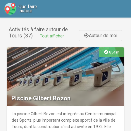
Que faire
autour
Activités à faire autour de
Tours (37)
Autour de moi
gps_fixed
Tout afficher
explore
854 m
Piscine Gilbert Bozon
La piscine Gilbert Bozon est intégrée au Centre municipal
des Sports, plus important complexe sportif de la ville de
Tours, dont la construction s'est achevée en 1972. Elle