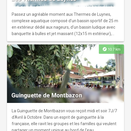
Passez un agréable moment aux Thermes de Luynes,
complexe aquatique composé d'un bassin sportif de 25 m
en extérieur dédié aux nageurs, d'un bassin ludique avec
banquette à bulles et jet massant (12x15 m extérieur),
ainsi qu'un splash pad (pataugeoire sèche avec jet d’eau).
Ouvert toute l'année, le complexe dispose aussi d'un
explore
10.7 km
espace détente comprenant un hammam, 2 sauna,
douche sensorielle, sot d’eau froide et spa ainsi qu'une
boutique SPEEDO et une cafétéria.
Guinguette de Montbazon
La Guinguette de Montbazon vous reçoit midi et soir 7J/7
d’Avril à Octobre. Dans un esprit de guinguette à la
française, elle ravit les groupes et les familles qui veulent
partager un moment unique au bord de l’eau.