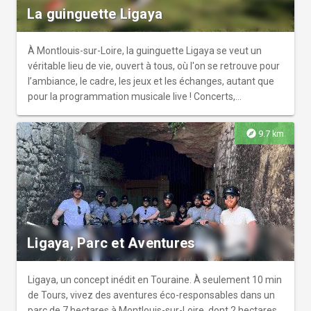
La guinguette Ligaya
À Montlouis-sur-Loire, la guinguette Ligaya se veut un
véritable lieu de vie, ouvert à tous, où l'on se retrouve pour
l’ambiance, le cadre, les jeux et les échanges, autant que
pour la programmation musicale live ! Concerts,
animations musicales, jeux, rendez-vous familiaux,
brunchs… Artistes et intervenants locaux tout au long de la
explore
9.7 km
saison. Côté menu ; vous apprécierez les planches de
fromages et de charcuterie 100% « Made in Touraine »,
des plats en bocaux de Touraine, des produits de saison et
artisanaux, des boissons locales… La Guinguette est
ouverte du vendredi soir au dimanche midi, ainsi que les
veilles et les midis des jours fériés. Réservation table
uniquement par sms. Réservation animations en ligne.
Ligaya, Parc et Aventures
Repas d'affaires ou événements privés toute la semaine
toute l'année.
Ligaya, un concept inédit en Touraine. À seulement 10 min
de Tours, vivez des aventures éco-responsables dans un
parc de 7 hectares à Montlouis-sur-Loire, dont 2 hectares