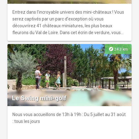
Entrez dans l'incroyable univers des mini-châteaux ! Vous
serez captivés par un parc d’exception où vous
découvrirez 41 châteaux miniatures, les plus beaux
fleurons du Val de Loire. Dans cet écrin de verdure, vous
pourrez contempler la richesse et la diversité de
l'architecture française. Partez à l'aventure pour une
explore
24.3 km
chevauchée fantastique sur des mini-chevaux au milieu
des châteaux !
Le Swing mini-golf
Nous vous accueillons de 13h à 19h : Du 5 juillet au 31 août
: tous les jours