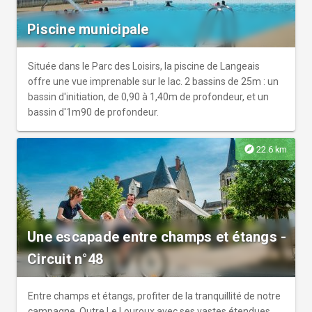
Piscine municipale
Située dans le Parc des Loisirs, la piscine de Langeais
offre une vue imprenable sur le lac. 2 bassins de 25m : un
bassin d'initiation, de 0,90 à 1,40m de profondeur, et un
bassin d'1m90 de profondeur.
explore
22.6 km
Une escapade entre champs et étangs -
Circuit n°48
Entre champs et étangs, profiter de la tranquillité de notre
campagne. Outre Le Louroux avec ses vastes étendues