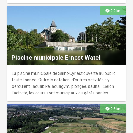
explore
2.2 km
Piscine municipale Ernest Watel
La piscine municipale de Saint-Cyr est ouverte au public
toute l’année. Outre la natation, d'autres activités s'y
déroulent : aquabike, aquagym, plongée, sauna… Selon
l'activité, les cours sont municipaux ou gérés par les
associations utilisatrices de cet équipement.
explore
2.5 km