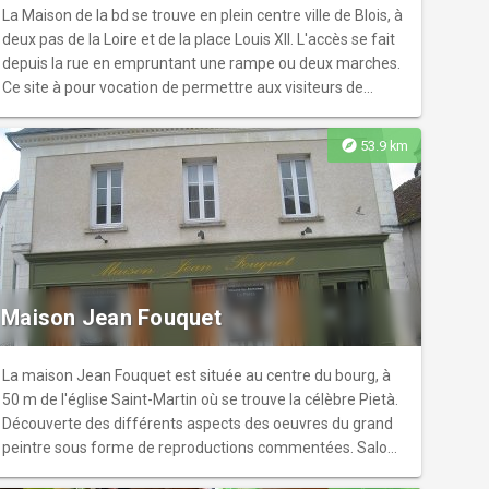
forge, œnologie, créations d'objets en macramé, en cuir...
La Maison de la bd se trouve en plein centre ville de Blois, à
deux pas de la Loire et de la place Louis XII. L'accès se fait
depuis la rue en empruntant une rampe ou deux marches.
Ce site à pour vocation de permettre aux visiteurs de
découvrir le monde de la BD et les auteurs . Il sert aussi de
résidence d'auteur et de lieu de stage pour les écoles. La
explore
53.9 km
partie pédagogique met à disposition 2 salles : pour le
dessin et pour le travail sur PC et une dernière polyvalente
(ateliers, expositions, conférence). Et pendant les
vacances scolaires (sauf celles de la Toussaint et de Noël),
des ateliers de pratiques artistiques sont organisés pour
tous.
Maison Jean Fouquet
La maison Jean Fouquet est située au centre du bourg, à
50 m de l'église Saint-Martin où se trouve la célèbre Pietà.
Découverte des différents aspects des oeuvres du grand
peintre sous forme de reproductions commentées. Salon
de projection avec diaporama commenté.