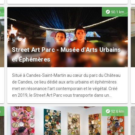
d’urbanisme du XVIIe siècle, et des villes nouvelles en
générale. Des images de synthèse font renaître en 3D la
explore
m
50.1 km
magnificence de son château disparu.
Street Art Parc - Musée d'Arts Urbains
et Éphémères
Situé à Candes-Saint-Martin au cœur du parc du Château
de Candes, ce lieu dédié aux arts urbains et éphémères
met en résonance l’art contemporain et le végétal. Créé
en 2019, le Street Art Parc vous transporte dans un
monde où Art, Nature et Patrimoine se côtoient et
s'apprivoisent, des bords de Loire jusqu'au Château. Le
explore
m
52.6 km
Parc, qui compte désormais une soixantaine d'œuvres, se
visite en journée... mais aussi en soirée avec son parcours
illuminé, à découvrir à l'occasion d’événements festifs en