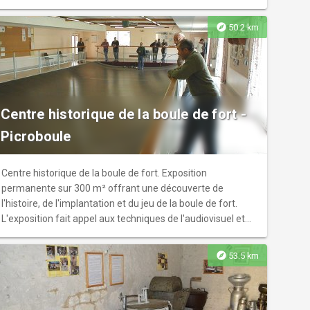
collections du Cardinal dans son château en Touraine, fut
l’occasion de mettre en place une nouvelle scénographie,
explore
50.2 km
autour de six grands thèmes : L’effigie sculptée, La galerie
des batailles, le décor intérieur du château, Les gravures
de Jean Marot, Richelieu et l’édition, Richelieu & la cité.
Centre historique de la boule de fort -
Picroboule
Centre historique de la boule de fort. Exposition
permanente sur 300 m² offrant une découverte de
l'histoire, de l'implantation et du jeu de la boule de fort.
L'exposition fait appel aux techniques de l'audiovisuel et
du multimédia.
explore
53.5 km