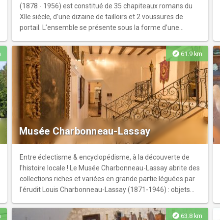
(1878 - 1956) est constitué de 35 chapiteaux romans du
XIIe siècle, d’une dizaine de tailloirs et 2 voussures de
portail. L’ensemble se présente sous la forme d’une
chapelle médiévale. Il ne s’agit pas d’un lieu de culte mais
d’un décor recomposé au début du XXe siècle réunissant
explore
m
61.9 km
les 3 expressions artistiques majeures au Moyen-Âge : la
sculpture, la peinture et le vitrail. Ouvert uniquement pour
les groupes et sur rendez-vous - du vendredi au dimanche
15h à 18h
Musée Charbonneau-Lassay
Entre éclectisme & encyclopédisme, à la découverte de
l'histoire locale ! Le Musée Charbonneau-Lassay abrite des
collections riches et variées en grande partie léguées par
l'érudit Louis Charbonneau-Lassay (1871-1946) : objets
archéologiques du territoire et d'ailleurs, livres anciens,
épées et armes à feu. Aujourd'hui, sa collection cohabite
explore
m
63.8 km