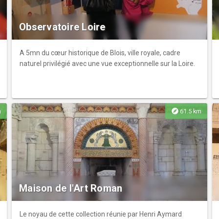
Observatoire Loire
A 5mn du cœur historique de Blois, ville royale, cadre
naturel privilégié avec une vue exceptionnelle sur la Loire.
explore
m
61.5 km
Maison de l'Art Roman
Le noyau de cette collection réunie par Henri Aymard