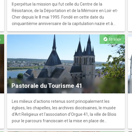
Il perpétue la mission qui fut celle du Centre de la
Résistance, de la Déportation et de la Mémoire en Loir-et-
Cher depuis le 8 mai 1995. Fondé en cette date du
cinquantième anniversaire de la capitulation nazie et à
l’initiative d’anciens résistants et déportés du Loir-et-Cher,
celui-ci avait pour vocation de conserver la mémoire des
explore
m
53.9 km
années sombres qui ont vu la défaite de la France et son
occupation.
Pastorale du Tourisme 41
Les milieux d'actions retenus sont principalement les
églises, les chapelles, les archives diocésaines, le musée
d'Art Religieux et l'association d'Orgue 41, la ville de Blois
pour le parcours franciscain et la mise en place de
nouveaux parcours thématiques. Action en lien avec