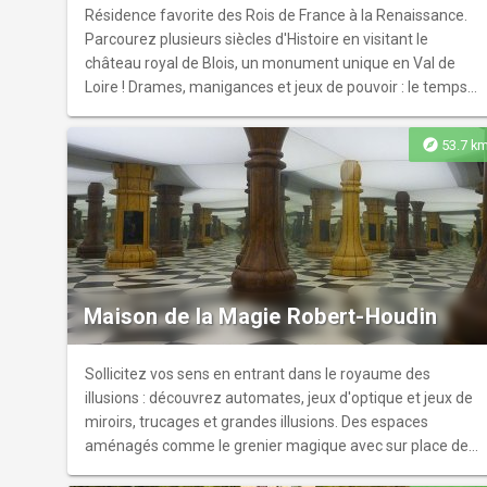
Résidence favorite des Rois de France à la Renaissance.
Parcourez plusieurs siècles d'Histoire en visitant le
château royal de Blois, un monument unique en Val de
Loire ! Drames, manigances et jeux de pouvoir : le temps
d'une visite, ce château vous raconte le destin de 7 rois et
de 10 reines et vous livre les secrets de la Cour de France.
explore
53.7 k
Par la diversité de ses styles architecturaux, l'édifice
forme un exemple unique de l'évolution de l'architecture .
Produits B.Blois à la boutique du château (marque créée
par la ville de Blois).
Maison de la Magie Robert-Houdin
Sollicitez vos sens en entrant dans le royaume des
illusions : découvrez automates, jeux d'optique et jeux de
miroirs, trucages et grandes illusions. Des espaces
aménagés comme le grenier magique avec sur place des
mini-tours et de nombreux objets qui pourront être testés