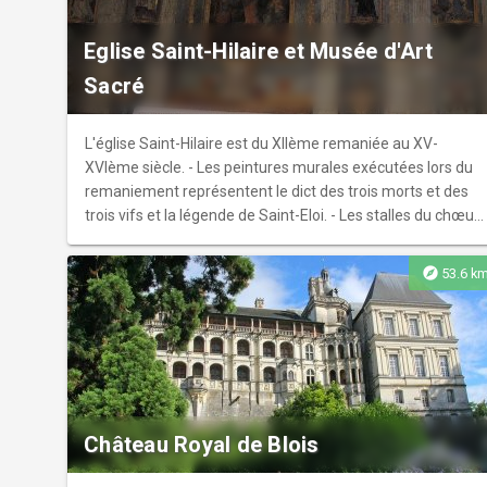
Eglise Saint-Hilaire et Musée d'Art
Sacré
L'église Saint-Hilaire est du XIIème remaniée au XV-
XVIème siècle. - Les peintures murales exécutées lors du
remaniement représentent le dict des trois morts et des
trois vifs et la légende de Saint-Eloi. - Les stalles du chœur
sont ornées de miséricordes et parcloses sculptées
(XVIème). - Une sacristie-musée abrite une collection
explore
53.6 k
d'objets de culte et d'habits sacerdotaux classés, cette
visite n'est possible qu'avec un guide.
Château Royal de Blois