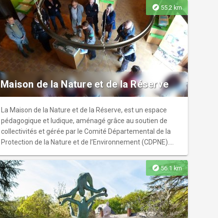
explore
55.2 km
Maison de la Nature et de la Réserve
La Maison de la Nature et de la Réserve, est un espace
pédagogique et ludique, aménagé grâce au soutien de
collectivités et gérée par le Comité Départemental de la
Protection de la Nature et de l’Environnement (CDPNE).
Porte d’entrée de la Réserve Naturelle Nationale de Grand-
Pierre et Vitain, elle accueille le public curieux de nature
explore
56.1 km
toute l’année. Durant les vacances scolaires de printemps,
été et automne, venez participer aux « Ateliers et Sorties
Nature » : l’équipe d’animation propose aux familles ou
aux enfants de découvrir la réserve naturelle au travers de
visites thématiques (les papillons, les traces et indices, les