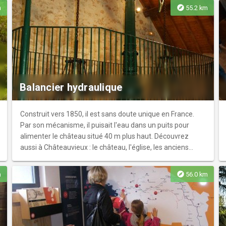
l'Office de Tourisme : sur le site
explore
m
55.2 km
www.pastoraledutourisme41.fr. Les églises du Loir-et-
Cher sont répertoriées par liste alphabétique et certaine
en couleur rouge ont déjà un lien avec l'Office de Tourisme.
Balancier hydraulique
Construit vers 1850, il est sans doute unique en France.
Par son mécanisme, il puisait l'eau dans un puits pour
alimenter le château situé 40 m plus haut. Découvrez
aussi à Châteauvieux : le château, l'église, les anciens
lavoirs, le conservatoire de la vigne et le musée de la vigne
et du vin. Sur réservation uniquement.
explore
m
56.0 km