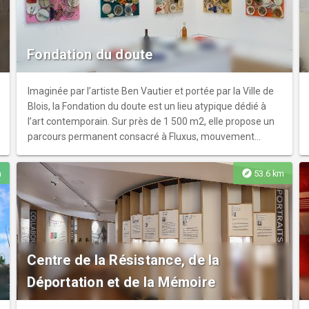
juillet et août. Sur place : un restaurant, "Le Baladin" et un
espace spa, accessibles à tous ainsi que 20
hébergements. Halte artistique et détente sur l'itinéraire
de La Loire à Vélo. Séjournez au Domaine et profitez du
Fondation du doute
Parc durant votre séjour ainsi que des illuminations le soir.
Imaginée par l’artiste Ben Vautier et portée par la Ville de
Blois, la Fondation du doute est un lieu atypique dédié à
l’art contemporain. Sur près de 1 500 m2, elle propose un
parcours permanent consacré à Fluxus, mouvement
international majeur du 20e siècle, des expositions
temporaires ainsi qu’un programme riche et varié
explore
m
53.6 km
d’événements consacrés à la création d’aujourd’hui.
Centre de la Résistance, de la
Déportation et de la Mémoire