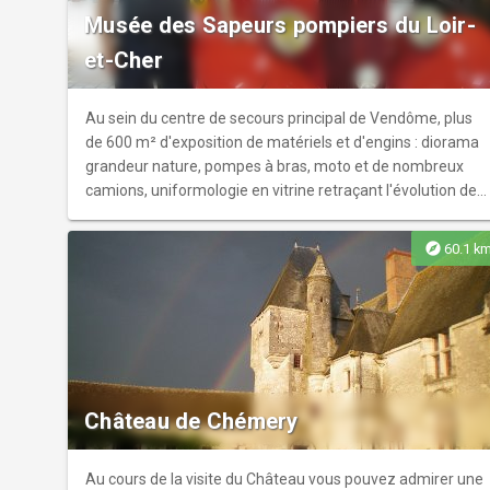
Musée des Sapeurs pompiers du Loir-
dans notre atelier. Découvrez nos divers produits bio à
boire, tartiner ou cuisiner. Dégustation gratuite.
et-Cher
Au sein du centre de secours principal de Vendôme, plus
de 600 m² d'exposition de matériels et d'engins : diorama
grandeur nature, pompes à bras, moto et de nombreux
camions, uniformologie en vitrine retraçant l'évolution des
sapeurs-pompiers de leurs origines à nos jours.
RESERVATION OBLIGATOIRE par mail ou téléphone avant
explore
60.1 k
toute visite.
Château de Chémery
Au cours de la visite du Château vous pouvez admirer une