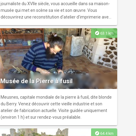
journaliste du XVIIe siècle, vous accueille dans sa maison-
musée qui met en scène sa vie et son œuvre. Vous
découvrirez une reconstitution d'atelier d'imprimerie avec
de nombreuses presses, la bibliothèque et ses Gazettes
de 1631 à 1915, l'herboristerie et les pratiques médicales
explore
63.1 km
de l'époque, le salon réunissant les personnalités
marquantes de Loudun, notamment Urbain Grandier, la
salle d'exposition et une présentation des prix Renaudot.
Musée de la Pierre à fusil
Meusnes, capitale mondiale de la pierre à fusil, dite blonde
du Berry. Venez découvrir cette vieille industrie et son
atelier de fabrication actuelle. Visite guidée uniquement
(environ 1 h) et sur rendez-vous préalable.
explore
64.4 km