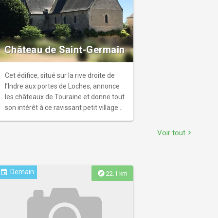
leurs associations, institutions... Elle est
composée : d’un musée numérique,
cœur du dispositif, offrant une
diversité de contenus et de jeux... D’une
ludothèque dotée d’une centaine de
Château de Saint-Germain
jeux de société, de mallettes
pédagogiques avec différentes
Cet édifice, situé sur la rive droite de
activités ludiques, d'équipements de
l’Indre aux portes de Loches, annonce
réalité virtuelle...
les châteaux de Touraine et donne tout
son intérêt à ce ravissant petit village
de Saint Germain, réuni en 1833 à celui
de Saint Jean pour former la
Voir tout
chevron_right
commune de Saint Jean Saint
Germain.
Demain
event
explore
22.1 km