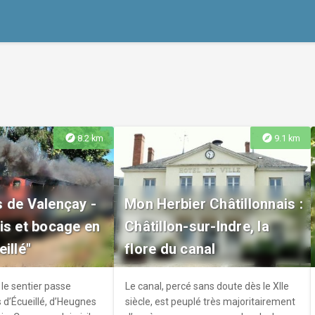
explore
explore
8.2 km
9.1 km
 de Valençay -
Mon Herbier Châtillonnais :
is et bocage en
Châtillon-sur-Indre, la
illé"
flore du canal
le sentier passe
Le canal, percé sans doute dès le XIIe
 d’Écueillé, d’Heugnes
siècle, est peuplé très majoritairement