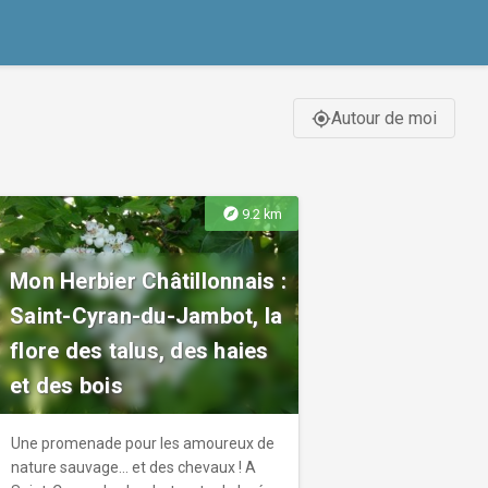
Autour de moi
gps_fixed
explore
9.2 km
Mon Herbier Châtillonnais :
Saint-Cyran-du-Jambot, la
flore des talus, des haies
et des bois
Une promenade pour les amoureux de
nature sauvage... et des chevaux ! A