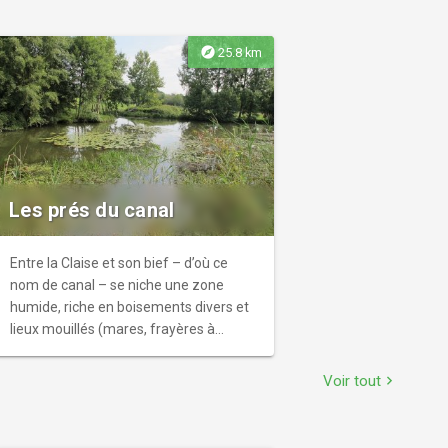
explore
25.8 km
Les prés du canal
Entre la Claise et son bief – d’où ce
nom de canal – se niche une zone
humide, riche en boisements divers et
lieux mouillés (mares, frayères à
poissons, fossés), rendez-vous des iris,
salicaires, grenouilles et autres
Voir tout
chevron_right
cistudes. Hier, c’était une prairie à
vaches, délaissée depuis près d’un
demi-siècle : d’où ces bois de frênes et