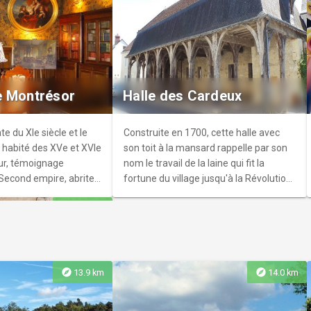
ulique. Observatoire à
crée par l'association
 photographique
eorges ABADIE en
ettant au grand public
ographique sur bâches
 de contempler le Cher
st "Transparence".
es d'oiseaux, A 900 m
e Montrésor
Halle des Cardeux
base des Couflons prés
e du XIe siècle et le
Construite en 1700, cette halle avec
 habité des XVe et XVIe
son toit à la mansard rappelle par son
ieur, témoignage
nom le travail de la laine qui fit la
Second empire, abrite
fortune du village jusqu'à la Révolution.
ection de tableaux
Longtemps lieu de marché et de
explore
16.4 km
s, (collection du Cardinal
commerce pour la région, son grenier
vrerie et des objets
abrite aujourd'hui un lieu d'exposition.
explore
explore
13.9 km
14.0 km