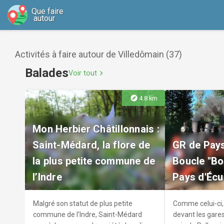
Que faire
autour
Activités à faire autour de Villedômain (37)
Balades
Voir tout
chevron_right
explore
4.8 km
Mon Herbier Châtillonnais :
Saint-Médard, la flore de
GR de Pays
la plus petite commune de
Boucle "Bo
l’Indre
Pays d'Écue
Malgré son statut de plus petite
Comme celui-ci, 
commune de l’Indre, Saint-Médard
devant les gares