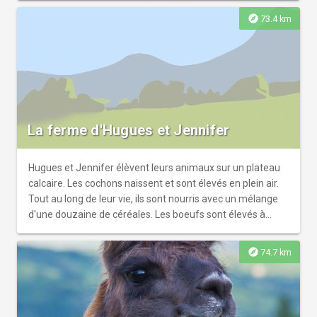
explore
73.4 km
La ferme d'Hugues et Jennifer
Hugues et Jennifer élèvent leurs animaux sur un plateau
calcaire. Les cochons naissent et sont élevés en plein air.
Tout au long de leur vie, ils sont nourris avec un mélange
d'une douzaine de céréales. Les boeufs sont élevés à
l'herbe et au foin.
explore
74.7 km