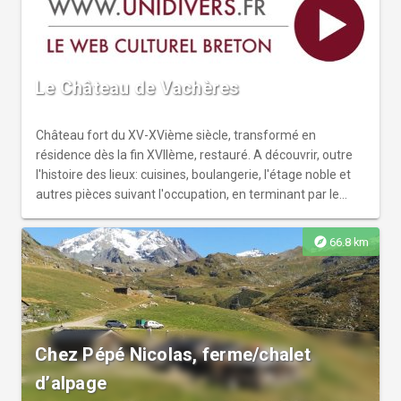
Le Château de Vachères
Château fort du XV-XVième siècle, transformé en
résidence dès la fin XVIIème, restauré. A découvrir, outre
l'histoire des lieux: cuisines, boulangerie, l'étage noble et
autres pièces suivant l'occupation, en terminant par le
parc, la glacière et l'étang.
explore
66.8 km
Chez Pépé Nicolas, ferme/chalet
d’alpage