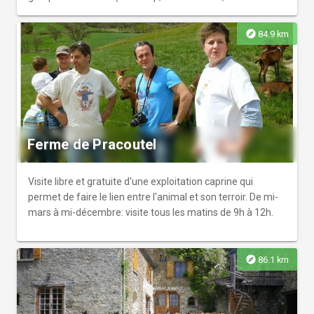
convenir lors de la réservation).
explore
84.9 km
Ferme de Pracoutel
Visite libre et gratuite d'une exploitation caprine qui
permet de faire le lien entre l'animal et son terroir. De mi-
mars à mi-décembre: visite tous les matins de 9h à 12h.
explore
86.1 km