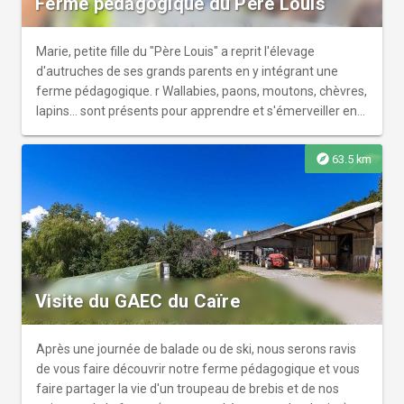
Ferme pédagogique du Père Louis
Marie, petite fille du "Père Louis" a reprit l'élevage
d'autruches de ses grands parents en y intégrant une
ferme pédagogique. r Wallabies, paons, moutons, chèvres,
lapins... sont présents pour apprendre et s'émerveiller en
famille.
explore
63.5 km
Visite du GAEC du Caïre
Après une journée de balade ou de ski, nous serons ravis
de vous faire découvrir notre ferme pédagogique et vous
faire partager la vie d'un troupeau de brebis et de nos