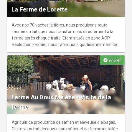
La Ferme de Lorette
Avec nos 70 vaches laitières, nous produisons toute
l'année du lait que nous transformons directement à la
ferme après chaque traite. Étant situés en zone AOP
Reblochon Fermier, nous fabriquons quotidiennement ce
fromage incontournable.
explore
97.6 km
Ferme Au Doux Mélèze - Visite de la
ferme
Agricultrice productrice de safran et éleveuse d'alpagas,
Claire vous fait découvrir son métier et sa ferme installée