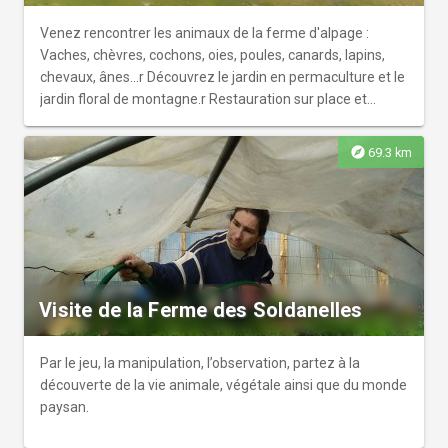
Venez rencontrer les animaux de la ferme d'alpage :
Vaches, chèvres, cochons, oies, poules, canards, lapins,
chevaux, ânes...r Découvrez le jardin en permaculture et le
jardin floral de montagne.r Restauration sur place et
visites guidées.
explore
69.3 km
Visite de la Ferme des Soldanelles
Par le jeu, la manipulation, l’observation, partez à la
découverte de la vie animale, végétale ainsi que du monde
paysan.