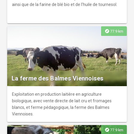
ainsi que de la farine de blé bio et de l'huile de tournesol.
explore
77.9 km
La ferme des Balmes Viennoises
Exploitation en production laitière en agriculture
biologique, avec vente directe de lait cru et fromages
blancs, et ferme pédagogique, la ferme des Balmes
Viennoises.
explore
77.9 km