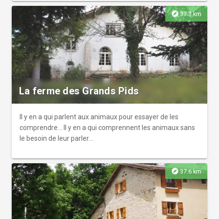
explore
37.3 km
La ferme des Grands Pids
Il y en a qui parlent aux animaux pour essayer de les
comprendre... Il y en a qui comprennent les animaux sans
le besoin de leur parler...
explore
37.6 km