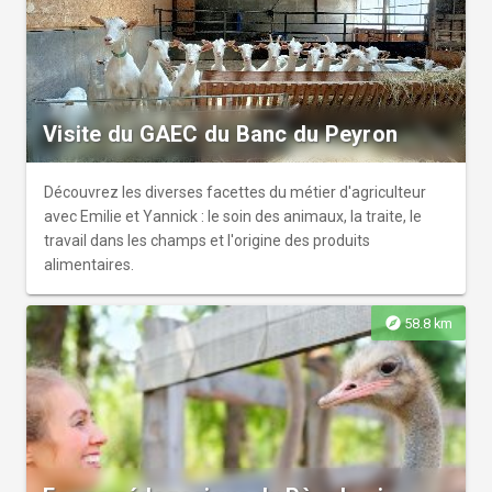
Visite du GAEC du Banc du Peyron
Découvrez les diverses facettes du métier d'agriculteur
avec Emilie et Yannick : le soin des animaux, la traite, le
travail dans les champs et l'origine des produits
alimentaires.
explore
58.8 km