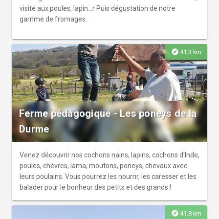
visite aux poules, lapin...r Puis dégustation de notre
gamme de fromages.
explore
41.3 km
Ferme pédagogique - Les poneys de la
Durme
Venez découvrir nos cochons nains, lapins, cochons d'Inde,
poules, chèvres, lama, moutons, poneys, chevaux avec
leurs poulains. Vous pourrez les nourrir, les caresser et les
balader pour le bonheur des petits et des grands !
explore
41.8 km