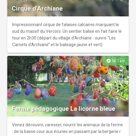
Cirque d'Archiane
Impressionnant cirque de falaises calcaires marquant le
sud du massif du Vercors. Un sentier balisé en fait faire le
tour en 2h30 (départ du village d’Archiane - suivre ‘‘Les
Carnets d’Archiane’’ et le balisage jaune et vert).
explore
56.7 km
Ferme pédagogique La licorne bleue
Venez découvrir, caresser, nourrir les animaux de la ferme
: de la basse cour aux écuries en passant par la bergerie r