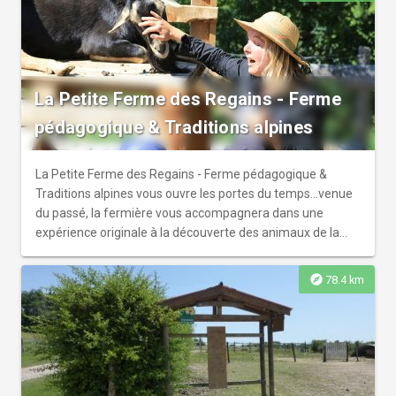
La Petite Ferme des Regains - Ferme
pédagogique & Traditions alpines
La Petite Ferme des Regains - Ferme pédagogique &
Traditions alpines vous ouvre les portes du temps...venue
du passé, la fermière vous accompagnera dans une
expérience originale à la découverte des animaux de la
ferme et des savoir-faire montagnards.
explore
78.4 km