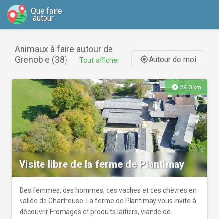
Que faire
autour
Animaux à faire autour de
Grenoble (38)
Autour de moi
gps_fixed
Tout afficher
explore
23.0 km
Visite libre de la ferme de Plantimay
Des femmes, des hommes, des vaches et des chèvres en
vallée de Chartreuse. La ferme de Plantimay vous invite à
découvrir Fromages et produits laitiers, viande de