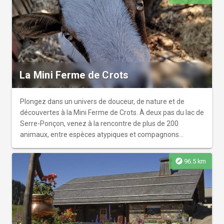
La Mini Ferme de Crots
Plongez dans un univers de douceur, de nature et de
découvertes à la Mini Ferme de Crots. À deux pas du lac de
Serre-Ponçon, venez à la rencontre de plus de 200
animaux, entre espèces atypiques et compagnons
rescapés.
explore
96.5 km