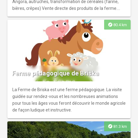
Angora, autruches, transformation de céréales (farine,
bières, crêpes) Vente directe des produits de la ferme.
Ferme de 30ha,+ de 200 animaux.
explore
80.4 km
Ferme pédagogique de Briska
La Ferme de Briska est une ferme pédagogique. La visite
guidée sur rendez-vous et les nombreuses animations
pour tous les âges vous feront découvrir le monde agricole
de façon ludique et instructive.
explore
81.3 km