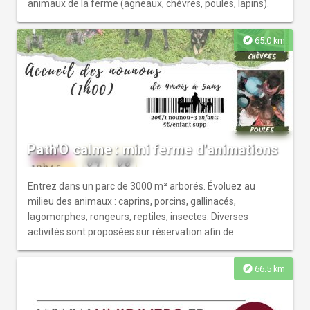
animaux de la ferme (agneaux, chèvres, poules, lapins).
explore
65.0 km
Path'O calme : mini ferme d'animations
Entrez dans un parc de 3000 m² arborés. Évoluez au
milieu des animaux : caprins, porcins, gallinacés,
lagomorphes, rongeurs, reptiles, insectes. Diverses
activités sont proposées sur réservation afin de
s'émerveiller pour mieux respecter.
explore
66.5 km