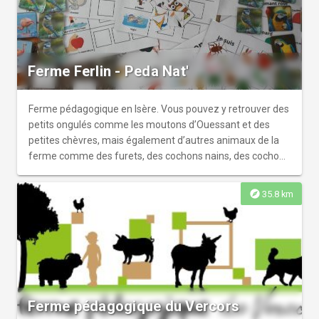
Ferme Ferlin - Peda Nat'
Ferme pédagogique en Isère. Vous pouvez y retrouver des
petits ongulés comme les moutons d’Ouessant et des
petites chèvres, mais également d’autres animaux de la
ferme comme des furets, des cochons nains, des cochons
d’inde, des lapins, des volailles, ect
explore
35.8 km
Ferme pédagogique du Vercors