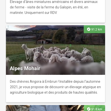
Élevage d'ânes miniatures américains et divers animaux
de ferme - visite de la ferme du Galopin, en été, en
matinée. Uniquement sur RDV.
explore
91.2 km
Alpes Mohair
Des chèvres Angora à Embrun ! Installée depuis l'automne
2021, je vous propose de découvrir un élevage atypique en
agriculture biologique et des produits de hautes qualités.
explore
91.8 km