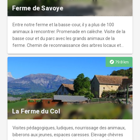
Ferme de Savoye
Entre notre ferme et la basse-cour, il y a plus de 100
animaux à rencontrer. Promenade en calèche. Visite de la
basse cour et du parc avec les grands animaux de la
ferme. Chemin de reconnaissance des arbres locaux et
des fleurs et parcours des senteurs.
explore
79.8 km
La Ferme du Col
Visites pédagogiques, ludiques, nourrissage des animaux,
biberons aux jeunes, espaces caresses. Elevage chèvres