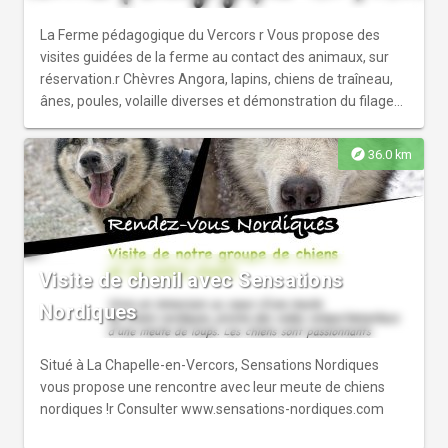
La Ferme pédagogique du Vercors r Vous propose des
visites guidées de la ferme au contact des animaux, sur
réservation.r Chèvres Angora, lapins, chiens de traîneau,
ânes, poules, volaille diverses et démonstration du filage
de la laine.
explore
36.0 km
Visite de chenil avec Sensations
Nordiques
Situé à La Chapelle-en-Vercors, Sensations Nordiques
vous propose une rencontre avec leur meute de chiens
nordiques !r Consulter www.sensations-nordiques.com