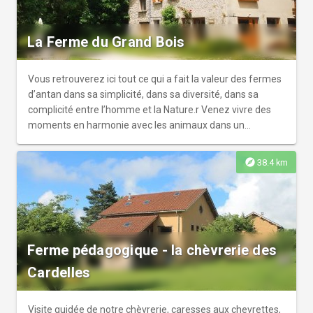
La Ferme du Grand Bois
Vous retrouverez ici tout ce qui a fait la valeur des fermes
d’antan dans sa simplicité, dans sa diversité, dans sa
complicité entre l’homme et la Nature.r Venez vivre des
moments en harmonie avec les animaux dans un
environnement.
explore
38.4 km
Ferme pédagogique - la chèvrerie des
Cardelles
Visite guidée de notre chèvrerie, caresses aux chevrettes,