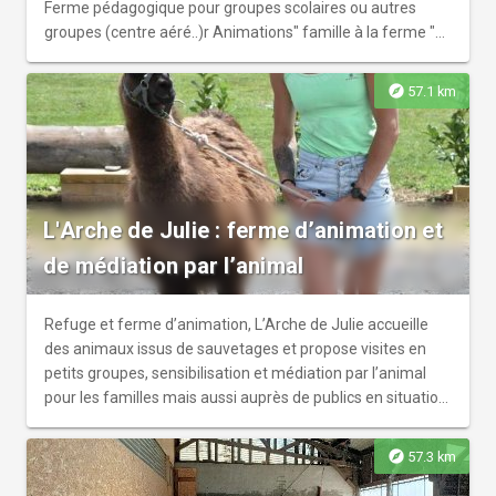
Ferme pédagogique pour groupes scolaires ou autres
groupes (centre aéré..)r Animations" famille à la ferme "
sur dates précises
explore
57.1 km
L'Arche de Julie : ferme d’animation et
de médiation par l’animal
Refuge et ferme d’animation, L’Arche de Julie accueille
des animaux issus de sauvetages et propose visites en
petits groupes, sensibilisation et médiation par l’animal
pour les familles mais aussi auprès de publics en situation
de handicap.
explore
57.3 km