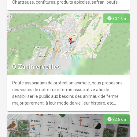
Chartreuse, confitures, produits apicoles, safran, oeufs,
producteurs à St Joseph de Rivière
explore
30.1 km
Ô Zanimerveilles
Petite association de protection animale, nous proposons
des visites de notre mini-ferme associative afin de
sensibiliser le public aux besoins des animaux de ferme
majoritairement, à leur mode de vie, leur histoire, etc...
explore
32.6 km