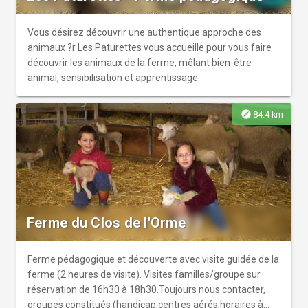
Vous désirez découvrir une authentique approche des
animaux ?r Les Paturettes vous accueille pour vous faire
découvrir les animaux de la ferme, mêlant bien-être
animal, sensibilisation et apprentissage.
explore
84.4 km
Ferme du Clos de l'Orme
Ferme pédagogique et découverte avec visite guidée de la
ferme (2 heures de visite). Visites familles/groupe sur
réservation de 16h30 à 18h30.Toujours nous contacter,
groupes constitués (handicap,centres aérés,horaires à