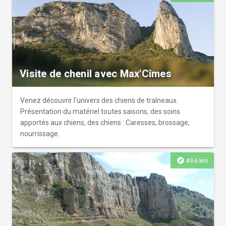
Visite de chenil avec Max'Cîmes
Venez découvrir l'univers des chiens de traîneaux.
Présentation du matériel toutes saisons, des soins
apportés aux chiens, des chiens : Caresses, brossage,
nourrissage.
explore
49.6 km