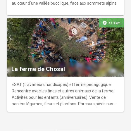
au cœur d'une vallée bucolique, face aux sommets alpins
explore
99.8 km
La ferme de Chosal
ESAT (travailleurs handicapés) et ferme pédagogique.
Rencontre avec les ânes et autres animaux de la ferme.
Activités pour les enfants (anniversaires). Vente de
paniers légumes, fleurs et plantons. Parcours pieds nus.
Sentier Land-art.