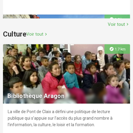
explore
3.5 km
Voir tout
chevron_right
Culture
Voir tout
chevron_right
explore
1.7 km
Site d'escalade des Rochers de Comboire
- Espace Comboire
Un des sites mythiques de l'agglomération grenobloise, où les
meilleurs grimpeurs ont fait leurs armes. Des voies de
Bibliothèque Aragon
caractère, ponctuées de sections toujours complexes où
imagination, résistance et détermination vous seront
particulièrement utiles.
La ville de Pont de Claix a défini une politique de lecture
explore
4.0 km
publique qui s’appuie sur l’accès du plus grand nombre à
l’information, la culture, le loisir et la formation.