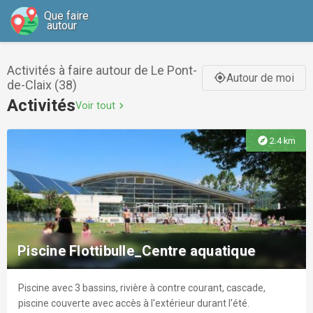
Que faire
autour
Activités à faire autour de Le Pont-
Autour de moi
gps_fixed
de-Claix (38)
Activités
Voir tout
chevron_right
explore
2.4 km
Piscine Flottibulle_Centre aquatique
Piscine avec 3 bassins, rivière à contre courant, cascade,
piscine couverte avec accès à l'extérieur durant l'été.