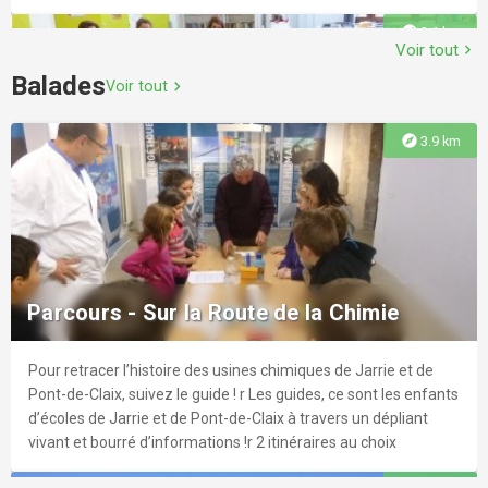
explore
2.1 km
Voir tout
chevron_right
Balades
Voir tout
chevron_right
Stade Nautique d'Echirolles
explore
3.9 km
Piscine avec grand bassin couvert et bassin olympique
Médiathèque municipale Georges
découvert, petit bassin intérieur, pataugeoire extérieure
Brassens
Catalogue en ligne : livres, revues et films
explore
4.1 km
Parcours - Sur la Route de la Chimie
Pour retracer l’histoire des usines chimiques de Jarrie et de
explore
2.1 km
Pont-de-Claix, suivez le guide ! r Les guides, ce sont les enfants
d’écoles de Jarrie et de Pont-de-Claix à travers un dépliant
Piscine Jarrie
vivant et bourré d’informations !r 2 itinéraires au choix