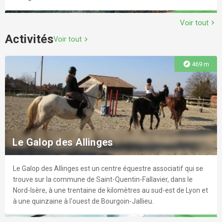
explore
13.3 km
Voir tout
chevron_right
Activités
Voir tout
chevron_right
Cinéma Le Fellini
explore
469 m
Le Cinéma Le Fellini possède 4 salles climatisées, spacieuses
et confortables de 95 à 217 places. De plus, les 4 salles ont été
rénovées, pour encore plus de confort !r Le cinéma Fellini c'est
Sky Lounge
400 films et 3800 séances.
Le Sky Lounge est un restaurant à ambiance décontractée
explore
4.1 km
offrant une cuisine de type fusion.
Le Galop des Allinges
Le Galop des Allinges est un centre équestre associatif qui se
explore
13.7 km
trouve sur la commune de Saint-Quentin-Fallavier, dans le
Nord-Isère, à une trentaine de kilomètres au sud-est de Lyon et
Médiathèque CAPI de Villefontaine
à une quinzaine à l'ouest de Bourgoin-Jallieu.