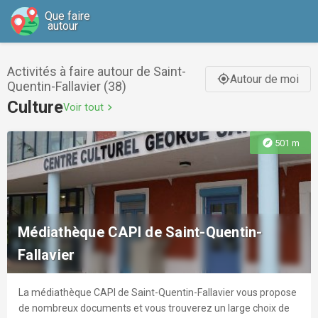
Que faire
autour
Activités à faire autour de Saint-
Autour de moi
gps_fixed
Quentin-Fallavier (38)
Culture
Voir tout
chevron_right
explore
501 m
Médiathèque CAPI de Saint-Quentin-
Fallavier
La médiathèque CAPI de Saint-Quentin-Fallavier vous propose
de nombreux documents et vous trouverez un large choix de