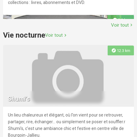
collections : livres, abonnements et DVD.
explore
2.3 km
Voir tout
chevron_right
Vie nocturne
Voir tout
chevron_right
explore
12.3 km
Médiathèque CAPI André Malraux La
Verpillière
La médiathèque de La Verpillière vous propose un large choix
de livres, de CD, et d'abonnements.
Shumi’s
Un lieu chaleureux et élégant, où l’on vient pour se retrouver,
explore
3.8 km
partager, rire, échanger… ou simplement se poser et souffler.r
Shumi’s, c’est une ambiance chic et festive en centre ville de
Bourgoin-Jallieu.