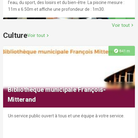
l’eau, du sport, des loisirs et du bien-être. La piscine mesure :
11m x 6.50m et affiche une profondeur de : 1m30.
explore
1.3 km
Voir tout
chevron_right
Culture
Voir tout
chevron_right
explore
841 m
VERTICAL’ ART
La salle de bloc Vertical’Art vous accueillera tous les jours à
Bibliothèque municipale François-
Saint-Martin-D’Hérès dans un grand espace de 1700m², aux
Mitterand
profils et niveaux variés et renouvelés plusieurs fois par
semaine.
Un service public ouvert à tous et une équipe à votre service.
explore
1.9 km