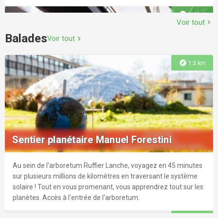
explore
1.4 km
Voir tout
chevron_right
Balades
Voir tout
chevron_right
Piscine Universitaire
explore
1.3 km
Une piscine au coeur de l'Université, pour apprécier faire
quelques longueurs entre deux amphithéâtres. Accessible
Bibliothèque Universitaire Sciences
pour les personnes à mobilité réduite.
Bibliothèques Universitaires : r Sciences, Médecine Pharmacie
explore
2.0 km
et Professorat Éducation
Sentier planétaire Manuel Forestini
Au sein de l'arboretum Ruffier Lanche, voyagez en 45 minutes
explore
1.9 km
sur plusieurs millions de kilomètres en traversant le système
solaire ! Tout en vous promenant, vous apprendrez tout sur les
planètes. Accès à l'entrée de l'arboretum.
Hapik