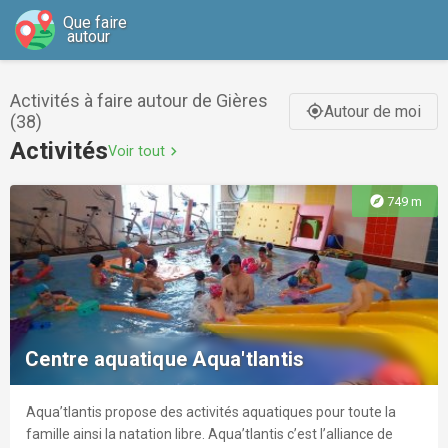
Que faire
autour
Activités à faire autour de Gières
Autour de moi
gps_fixed
(38)
Activités
Voir tout
chevron_right
explore
749 m
Centre aquatique Aqua'tlantis
Aqua’tlantis propose des activités aquatiques pour toute la
famille ainsi la natation libre. Aqua’tlantis c’est l’alliance de