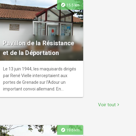
permettent de s'approcher de la zone
explore
15.5 km
marécageuse.
Pavillon de la Résistance
et de la Déportation
Le 13 juin 1944, les maquisards dirigés
par René Vielle interceptaient aux
portes de Grenade sur l’Adour un
important convoi allemand. En
représailles, la population rassemblée
sur la place assistait à l’incendie de ses
Voir tout
chevron_right
principaux édifices et à l’arrestation de
cinquante otages dont bon nombre
furent déportés. Ouverture en 1999 du
musée municipal rassemblant les
explore
19.6 km
nombreux témoignages de cette