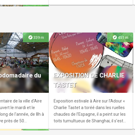
explore
15.1 km
explore
explore
339 m
451 m
de Portet
ture garanti ! Cette
bdomadaire du
EXPOSITION DE CHARLIE
véritable immersion
TASTET
e bois de Lavielle. Avec
s chênes et
 sentier ondule dans
taire de la ville d'Aire
Exposition estivale à Aire sur l’Adour «
ible. La marche croise
uvert le mardi et le
Charlie Tastet a toréé dans les ruelles
ques anciennes
long de l'année, de 8h à
chaudes de l’Espagne, il a peint sur les
raditionnels galets,
ve près de 50
toits tumultueux de Shanghai, il s’est
 Picon.
s horaires peuvent
perché en haut des sommets de Bolivie
explore
7.9 km
météo et la saison.Le
… mais toujours la Chalosse l’a rappelé.