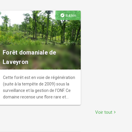
explore
8.4 km
Forêt domaniale de
Laveyron
Cette forêt est en voie de régénération
(suite à la tempête de 2009) sous la
surveillance et la gestion de l'ONF. Ce
domaine recense une flore rare et
remarquable : hêtres, frênes, chênes...
ainsi que des espèces florales
Voir tout
chevron_right
protégées caractéristiques des milieux
humides : millepertuis des marais,
anémones, scilles... Quelques accès