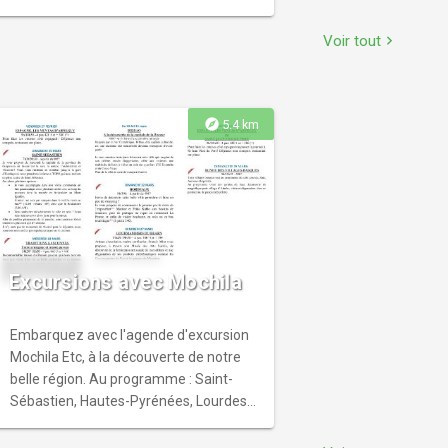
de l'Adour en période d'étiage.
pour les initiés. Un practice couvert est
Stationnement sur le parking de la
dispo
Voir tout
chevron_right
mairie.
explore
5.4 km
Excursions avec Mochila
Embarquez avec l'agende d'excursion
Mochila Etc, à la découverte de notre
belle région. Au programme : Saint-
Sébastien, Hautes-Pyrénées, Lourdes,
Gers et ses bastides, Biarritz, Ventas
d'Arnéguy, Hossegor, Abbaye de Flaran,