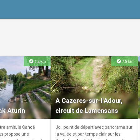
explore
explore
1.2 km
7.8 km
A Cazeres-sur-l'Adour,
k Aturin
circuit de Lamensans
tre amis, le Canoë
Joli point de départ avec panorama sur
us propose une
la vallée et par temps clair sur les