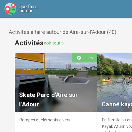
Que faire
autour
Activités à faire autour de Aire-sur-l'Adour (40)
Activités
Voir tout
chevron_right
explore
1.1 km
Skate Parc d'Aire sur
l'Adour
Canoë kaya
Rampes et éléments divers
En famille ou en
Kayak Aturin vo