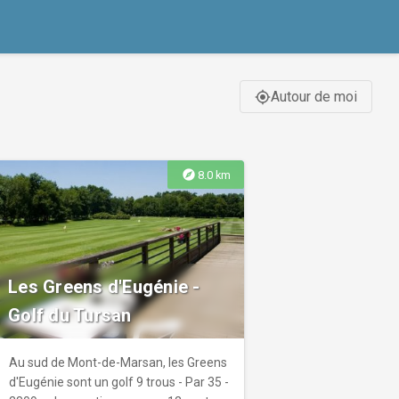
Autour de moi
gps_fixed
explore
8.0 km
Les Greens d'Eugénie -
Golf du Tursan
Au sud de Mont-de-Marsan, les Greens
d'Eugénie sont un golf 9 trous - Par 35 -