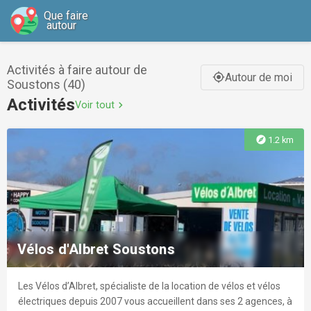
Que faire
autour
Activités à faire autour de
Autour de moi
gps_fixed
Soustons (40)
Activités
Voir tout
chevron_right
explore
1.2 km
Vélos d'Albret Soustons
Les Vélos d’Albret, spécialiste de la location de vélos et vélos
électriques depuis 2007 vous accueillent dans ses 2 agences, à