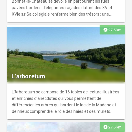
Bonnet-le-Château se dévoile en parcourant les rues
pavées bordées d’élégantes façades datant des XV et
XVIe s.r Sa collégiale renferme bien des trésors : une
chapelle basse ornée de fresques uniques.
explore
27.5 km
L'arboretum
L'Arboretum se compose de 16 tables de lecture illustrées
et enrichies d’anecdotes qui vous permettent de
différencier les arbres qui bordent le lac de la Madone et
de mieux comprendre le rôle des haies et des murets.
explore
27.6 km