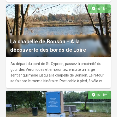
explore
16.0 km
La chapelle de Bonson - A la
découverte des bords de Loire
Au départ du pont de St-Cyprien, passez à proximité du
gour des Véroniques et empruntez ensuite un large
sentier qui mène jusqu'à la chapelle de Bonson. Le retour
se fait par le même itinéraire. Praticable à pied, à vélo et à
cheval.
explore
16.0 km