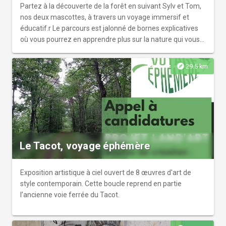
Partez à la découverte de la forêt en suivant Sylv et Tom,
nos deux mascottes, à travers un voyage immersif et
éducatif.r Le parcours est jalonné de bornes explicatives
où vous pourrez en apprendre plus sur la nature qui vous
entoure.
explore
29.5 km
Le Tacot, voyage éphémère
Exposition artistique à ciel ouvert de 8 œuvres d'art de
style contemporain. Cette boucle reprend en partie
l’ancienne voie ferrée du Tacot.