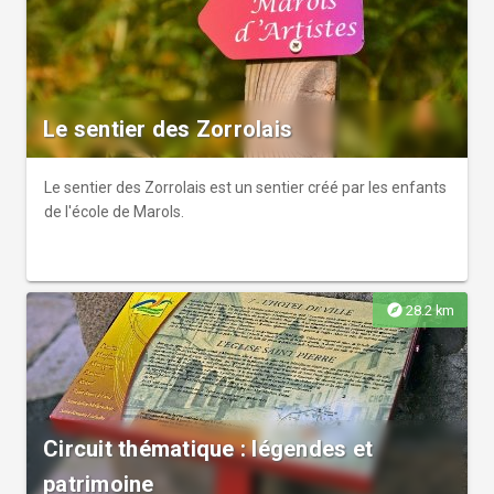
Le sentier des Zorrolais
Le sentier des Zorrolais est un sentier créé par les enfants
de l'école de Marols.
explore
28.2 km
Circuit thématique : légendes et
patrimoine