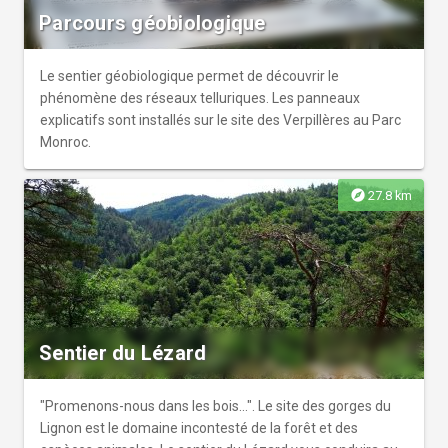
Parcours géobiologique
Le sentier géobiologique permet de découvrir le
phénomène des réseaux telluriques. Les panneaux
explicatifs sont installés sur le site des Verpillères au Parc
Monroc.
explore
27.8 km
Sentier du Lézard
"Promenons-nous dans les bois...". Le site des gorges du
Lignon est le domaine incontesté de la forêt et des