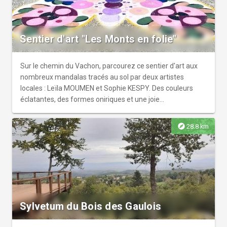
Sentier d'art "Les Monts en folie"
Sur le chemin du Vachon, parcourez ce sentier d'art aux
nombreux mandalas tracés au sol par deux artistes
locales : Leïla MOUMEN et Sophie KESPY. Des couleurs
éclatantes, des formes oniriques et une joie
communicative. De quoi combler toute la famille !
explore
28.8 km
Sylvetum du Bois des Gaulois