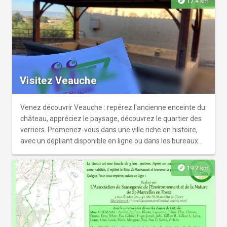
explore
17.4 km
Visitez Veauche
Venez découvrir Veauche : repérez l'ancienne enceinte du
château, appréciez le paysage, découvrez le quartier des
verriers. Promenez-vous dans une ville riche en histoire,
avec un dépliant disponible en ligne ou dans les bureaux
d'information touristique
explore
19.2 km