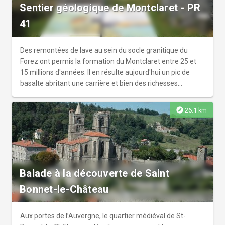
Sentier géologique de Montclaret - PR
41
Des remontées de lave au sein du socle granitique du
Forez ont permis la formation du Montclaret entre 25 et
15 millions d'années. Il en résulte aujourd'hui un pic de
basalte abritant une carrière et bien des richesses
floristiques et géologiques.
explore
26.1 km
Balade à la découverte de Saint
Bonnet-le-Château
Aux portes de l’Auvergne, le quartier médiéval de St-