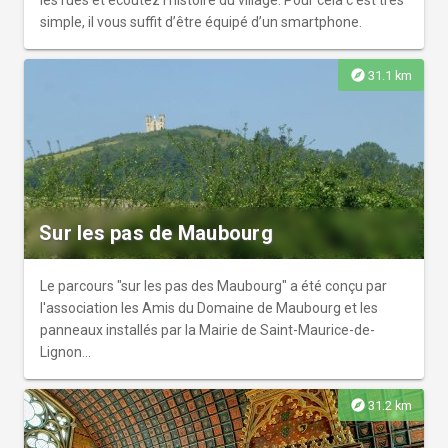
les rues et écoutez l’histoire du village. Pour cela c’est très
simple, il vous suffit d’être équipé d’un smartphone.
explore
31.1 km
Sur les pas de Maubourg
Le parcours "sur les pas des Maubourg" a été conçu par
l'association les Amis du Domaine de Maubourg et les
panneaux installés par la Mairie de Saint-Maurice-de-
Lignon...
explore
31.2 km