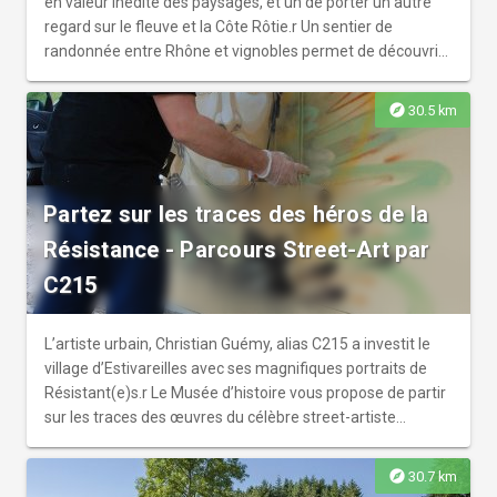
en valeur inédite des paysages, et un de porter un autre
regard sur le fleuve et la Côte Rôtie.r Un sentier de
randonnée entre Rhône et vignobles permet de découvrir
ce lieu emblématique.
explore
30.5 km
Partez sur les traces des héros de la
Résistance - Parcours Street-Art par
C215
L’artiste urbain, Christian Guémy, alias C215 a investit le
village d’Estivareilles avec ses magnifiques portraits de
Résistant(e)s.r Le Musée d’histoire vous propose de partir
sur les traces des œuvres du célèbre street-artiste
parisien.
explore
30.7 km