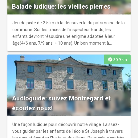
Balade ludique: les vieilles pierres
Jeu de piste de 2.5 km à la découverte du patrimoine de la
commune. Sur les traces de l'inspecteur Rando, les
enfants devront résoudre une énigme adaptée à leur
âge(4/6 ans, 7/9 ans, + 10 ans). Un bon moment à
partager en famille!
explore
30.9 km
Audioguide: suivez Montregard et
écoutez nous!
Une façon ludique pour découvrir notre village. Laissez-
vous guider par les enfants de l’école St Joseph à travers