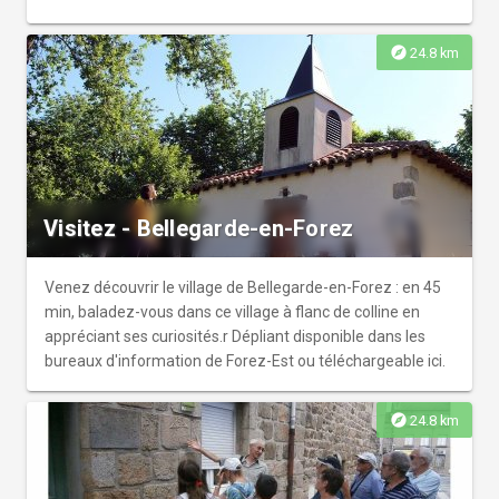
explore
24.8 km
Visitez - Bellegarde-en-Forez
Venez découvrir le village de Bellegarde-en-Forez : en 45
min, baladez-vous dans ce village à flanc de colline en
appréciant ses curiosités.r Dépliant disponible dans les
bureaux d'information de Forez-Est ou téléchargeable ici.
explore
24.8 km