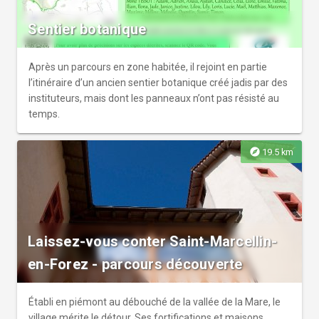
Sentier botanique
Après un parcours en zone habitée, il rejoint en partie
l’itinéraire d’un ancien sentier botanique créé jadis par des
instituteurs, mais dont les panneaux n’ont pas résisté au
temps.
explore
19.5 km
Laissez-vous conter Saint-Marcellin-
en-Forez - parcours découverte
Établi en piémont au débouché de la vallée de la Mare, le
village mérite le détour. Ses fortifications et maisons