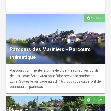
explore
13.4 km
Parcours des Mariniers - Parcours
thématique
Parcours commenté jalonné de 7 panneaux sur les bords
de Loire côté Saint-Just pour faire revivre la marine de
Loire. Suivez le balisage au sol : 16 clous vous guideront de
panneau en panneau.
explore
13.9 km