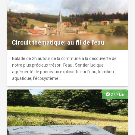
Circuit thématique: au fil de l'eau
Balade de 2h autour de la commune à la découverte de
notre plus précieux trésor : l'eau . Sentier ludique,
agrémenté de panneaux explicatifs sur l'eau, le milieu
aquatique, l'écosystème...
explore
27.7 km