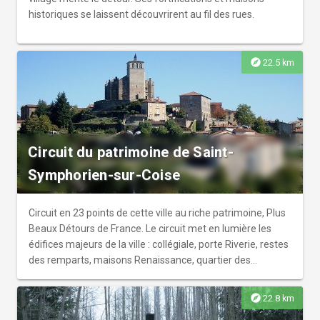
historiques se laissent découvrirent au fil des rues.
explore
22.5 km
Circuit du patrimoine de Saint-
Symphorien-sur-Coise
Circuit en 23 points de cette ville au riche patrimoine, Plus
Beaux Détours de France. Le circuit met en lumière les
édifices majeurs de la ville : collégiale, porte Riverie, restes
des remparts, maisons Renaissance, quartier des
Tanneries, lavoir.
explore
22.8 km