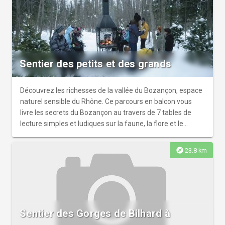
Sentier des petits et des grands
Découvrez les richesses de la vallée du Bozançon, espace
naturel sensible du Rhône. Ce parcours en balcon vous
livre les secrets du Bozançon au travers de 7 tables de
lecture simples et ludiques sur la faune, la flore et le
patrimoine bâti de la vallée.
explore
23.8 km
Sentier des Gorges de Bilhard à