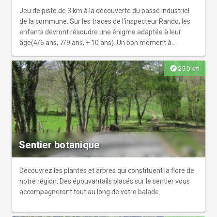
Jeu de piste de 3 km à la découverte du passé industriel
de la commune. Sur les traces de l'inspecteur Rando, les
enfants devront résoudre une énigme adaptée à leur
âge(4/6 ans, 7/9 ans, + 10 ans). Un bon moment à
partager en famille!
explore
25.0 km
Sentier botanique
Découvrez les plantes et arbres qui constituent la flore de
notre région. Des épouvantails placés sur le sentier vous
accompagneront tout au long de votre balade.