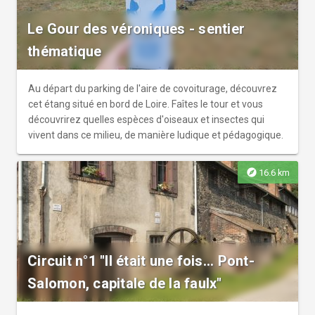
Le Gour des véroniques - sentier
thématique
Au départ du parking de l'aire de covoiturage, découvrez
cet étang situé en bord de Loire. Faîtes le tour et vous
découvrirez quelles espèces d'oiseaux et insectes qui
vivent dans ce milieu, de manière ludique et pédagogique.
explore
16.6 km
Circuit n°1 "Il était une fois... Pont-
Salomon, capitale de la faulx"