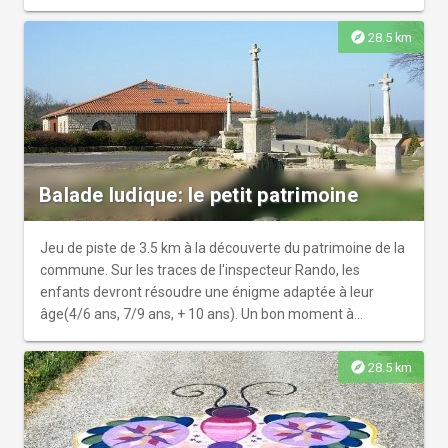
explore
28.5 km
Balade ludique: le petit patrimoine
Jeu de piste de 3.5 km à la découverte du patrimoine de la
commune. Sur les traces de l'inspecteur Rando, les
enfants devront résoudre une énigme adaptée à leur
âge(4/6 ans, 7/9 ans, + 10 ans). Un bon moment à
partager en famille!
explore
28.5 km