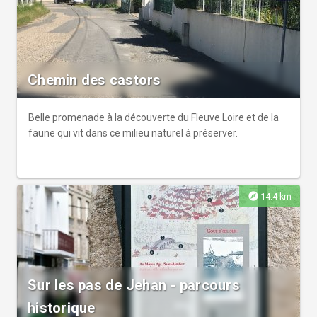
Chemin des castors
Belle promenade à la découverte du Fleuve Loire et de la
faune qui vit dans ce milieu naturel à préserver.
explore
14.4 km
Sur les pas de Jehan - parcours
historique