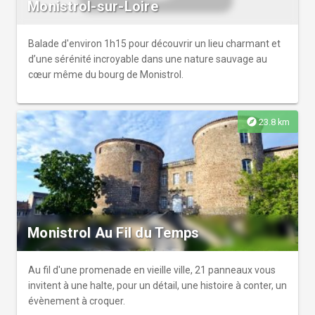
Monistrol-sur-Loire
Balade d'environ 1h15 pour découvrir un lieu charmant et
d’une sérénité incroyable dans une nature sauvage au
cœur même du bourg de Monistrol.
explore
23.8 km
Monistrol Au Fil du Temps
Au fil d'une promenade en vieille ville, 21 panneaux vous
invitent à une halte, pour un détail, une histoire à conter, un
évènement à croquer.