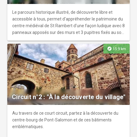
Le parcours historique illustré, de découverte libre et
accessible à tous, permet d'appréhender le patrimoine du
centre médiéval de St Rambert d'une façon ludique avec 8
panneaux apposés sur des murs et 3 pupitres fixés au sol
sur la voie publique.
explore
15.9 km
Circuit n°2 : "À la découverte du village"
Au travers de ce court circuit, partez à la découverte du
centre-bourg de Pont-Salomon et de ces bâtiments
emblématiques.