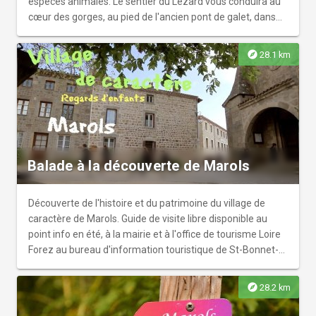
espèces animales. Le sentier du Lézard vous conduira au
cœur des gorges, au pied de l'ancien pont de galet, dans
un site où la nature est reine.
explore
28.1 km
Balade à la découverte de Marols
Découverte de l'histoire et du patrimoine du village de
caractère de Marols. Guide de visite libre disponible au
point info en été, à la mairie et à l'office de tourisme Loire
Forez au bureau d'information touristique de St-Bonnet-
le-Château.
explore
28.2 km