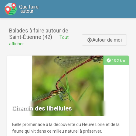
Que faire
autour
Balades à faire autour de
Saint-Étienne (42)
Tout
Autour de moi
gps_fixed
afficher
explore
13.2 km
Chemin des libellules
Belle promenade à la découverte du Fleuve Loire et de la
faune qui vit dans ce milieu naturel à préserver.