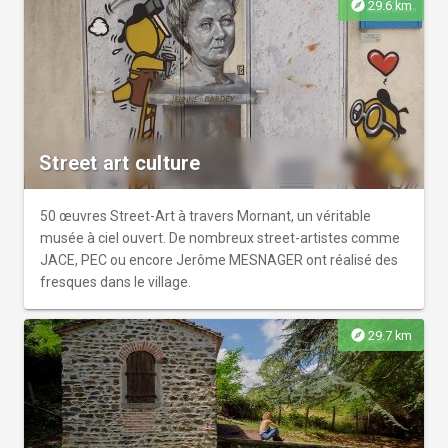
explore
29.6 km
Street art culture
50 œuvres Street-Art à travers Mornant, un véritable
musée à ciel ouvert. De nombreux street-artistes comme
JACE, PEC ou encore Jerôme MESNAGER ont réalisé des
fresques dans le village.
explore
29.7 km