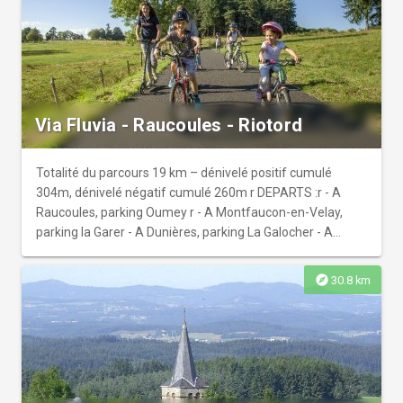
Via Fluvia - Raucoules - Riotord
Totalité du parcours 19 km – dénivelé positif cumulé
304m, dénivelé négatif cumulé 260m r DEPARTS :r - A
Raucoules, parking Oumey r - A Montfaucon-en-Velay,
parking la Garer - A Dunières, parking La Galocher - A
Riotord, parking allée des Tilleuls
explore
30.8 km