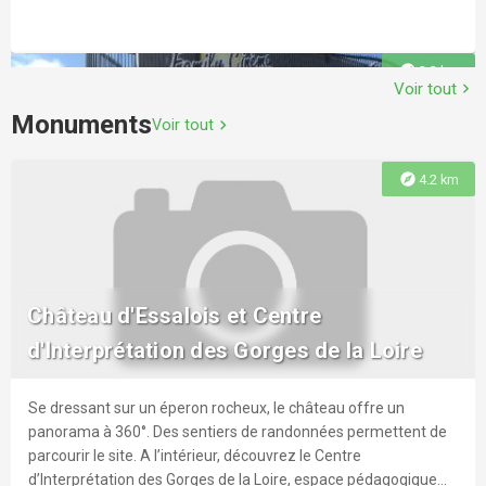
explore
2.2 km
Voir tout
chevron_right
Monuments
Voir tout
chevron_right
explore
4.2 km
Family cinéma
Informations pratiques : minimum 15 films par semaine -
Château d'Essalois et Centre
ouverture 7 jours sur 7. Vous pouvez consulter leur site web.
d'Interprétation des Gorges de la Loire
Se dressant sur un éperon rocheux, le château offre un
explore
3.0 km
panorama à 360°. Des sentiers de randonnées permettent de
parcourir le site. A l’intérieur, découvrez le Centre
d’Interprétation des Gorges de la Loire, espace pédagogique