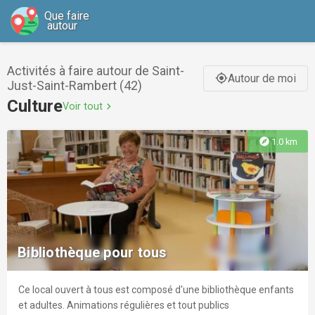
Que faire
autour
Activités à faire autour de Saint-
Autour de moi
gps_fixed
Just-Saint-Rambert (42)
Culture
Voir tout
chevron_right
explore
1.0 km
Bibliothèque pour tous
Ce local ouvert à tous est composé d'une bibliothèque enfants
et adultes. Animations régulières et tout publics