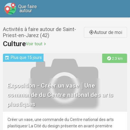
Que faire
autour
Activités à faire autour de Saint-
Autour de moi
gps_fixed
Priest-en-Jarez (42)
Culture
Voir tout
chevron_right
Plus que 15 jours
event
explore
2.3 km
Exposition - Créer un vase │Une
commande du Centre national des arts
plastiques
Créer un vase, une commande du Centre national des arts
plastiquesr La Cité du design présente en avant-première