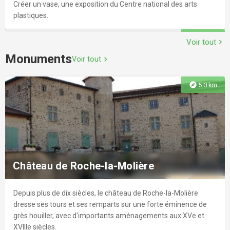
Créer un vase, une exposition du Centre national des arts
plastiques.
explore
3.2 km
Voir tout
chevron_right
Monuments
Voir tout
chevron_right
explore
5.0 km
Cinéma Le Meliès
Cinéma indépendant. Cinéma d'art et d'essai, débats,
rencontres, et moments conviviaux.r Deux lieux : Le Méliès
Château de Roche-la-Molière
Jean Jaurès (4 salles) et le Méliès Saint-François (2 salles)
Depuis plus de dix siècles, le château de Roche-la-Molière
explore
3.3 km
dresse ses tours et ses remparts sur une forte éminence de
grès houiller, avec d'importants aménagements aux XVe et
XVIIIe siècles.