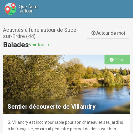
Que faire
autour
Activités à faire autour de Sucé-
Autour de moi
gps_fixed
sur-Erdre (44)
Balades
Voir tout
chevron_right
explore
3.1 km
Sentier découverte de Villandry
Si Villandry est incontournable pour son château et ses jardins
à la française, ce circuit pédestre permet de découvrir bon