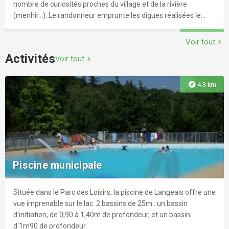
nombre de curiosités proches du village et de la rivière
(menhir…). Le randonneur emprunte les digues réalisées le
long du Cher, qui protègent des crues. N'hésitez pas à aller
explore
4.1 km
jusqu'à la confluence Loire et Cher (le Bec du Cher) pour une
Voir tout
chevron_right
pause pique-nique devant un beau panorama. Pour le détail du
Activités
Voir tout
chevron_right
sentier urbain et de ses étapes, veuillez télécharger le PDF.
explore
4.3 km
A travers toi Vallères
Avec le circuit «A travers-Toi Vallères», vous pourrez découvrir
le patrimoine riche en histoire du village tout en profitant de la
Piscine municipale
beauté des paysages caractéristiques du Val de Loire
reconnus par l'UNESCO.
Située dans le Parc des Loisirs, la piscine de Langeais offre une
explore
4.5 km
vue imprenable sur le lac. 2 bassins de 25m : un bassin
d'initiation, de 0,90 à 1,40m de profondeur, et un bassin
d'1m90 de profondeur.