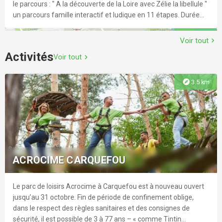
le parcours : " A la découverte de la Loire avec Zélie la libellule "
un parcours famille interactif et ludique en 11 étapes. Durée
2h. Gratuit. Jeu necessitant un smartphone sous android ou
explore
3.1 km
IOS. Téléchargement via Qr code avec de la wifi ou de la 4g.
Voir tout
chevron_right
Activités
Voir tout
chevron_right
explore
3.5 km
CIRCUIT DE BELLEVUE
Au départ du plan d’eau du Plessis, cette petite boucle vous
permettra de découvrir la biodiversité de la commune, en
ACROCIME CARQUEFOU
traversant les prairies humides des bords de Loire. Des
panneaux, le long du parcours, décrivent d’ailleurs le
patrimoine rencontré. Pour ceux qui souhaitent poursuivre, le
Le parc de loisirs Acrocime à Carquefou est à nouveau ouvert
explore
4.5 km
circuit vous donne accès à l’île Clémentine, la plus petite des
jusqu’au 31 octobre. Fin de période de confinement oblige,
îles de la Loire, zone de détente et de pique-nique. La
dans le respect des règles sanitaires et des consignes de
promenade se poursuit par la découverte du hameau de
sécurité, il est possible de 3 à 77 ans – « comme Tintin