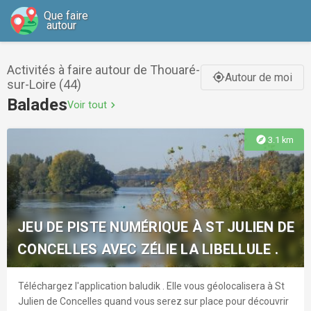
Que faire
autour
Activités à faire autour de Thouaré-
Autour de moi
gps_fixed
sur-Loire (44)
Balades
Voir tout
chevron_right
explore
3.1 km
JEU DE PISTE NUMÉRIQUE À ST JULIEN DE
CONCELLES AVEC ZÉLIE LA LIBELLULE .
Téléchargez l'application baludik . Elle vous géolocalisera à St
Julien de Concelles quand vous serez sur place pour découvrir