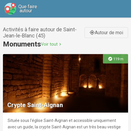
Que faire
autour
Activités à faire autour de Saint-
Autour de moi
gps_fixed
Jean-le-Blanc (45)
Monuments
Voir tout
chevron_right
explore
119 m
Crypte Saint-Aignan
Située sous l'église Saint-Aignan et accessible uniquement
avec un guide, la crypte Saint-Aignan est un très beau vestige