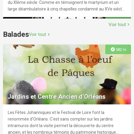
du XIème siècle. Comme en témoignent le martyrium et un
large déambulatoire à cinq chapelles condamné au XVe siècle,
l’édifice était dédié au culte des reliques de Saint-Aignan,
explore
155 m
patron d'Orléans. Semi-enterrée, cette splendide crypte
Voir tout
chevron_right
romane conserve de rares chapiteaux sculptés et polychromes
Balades
Voir tout
chevron_right
du début du XIème siècle.
explore
582 m
Collégiale Saint-Aignan
Cette très belle église a été construite, à l'origine, pour le culte
de Saint Aignan, dont les reliques se trouvaient dans la crypte.
Jardins et Centre Ancien d'Orléans
La basilique actuelle, commencée par Charles VII en 1438 mais
achevée en 1509 par Louis XII, n'est pas la première
construction puisque les traces d'édifices datant du VIe, IXe et
Les Fêtes Johanniques et le Festival de Loire font la
explore
357 m
XIe, XIVe et XVe ont été retrouvées. Elles ont toutes été
renommée d'Orléans. C'est sans compter sur les jardins
détruites, par des incendies, des inondations, ou par main
intramuros dont la visite permet la découverte du centre
humaine. Les Orléanais et en particulier les chanoines ont
ancien, et les nombreux témoins du patrimoine historique