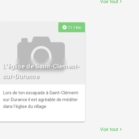
Voir tout
chevron_right
roches locales. Buvette. Crêpes.
explore
11.1 km
L'église de Saint-Clément-
sur-Durance
Lors de ton escapade à Saint-Clément-
sur-Durance il est agréable de méditer
dans l'église du village.
Voir tout
chevron_right