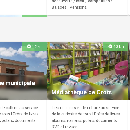
découverte / loisir / compétition.r
Balades - Pensions.
explore
8.8 km
explore
explore
1.2 km
4.3 km
lade de la
 du lac de Serre-
ue municipale
d’escalade de la
Médiathèque de Crots
un cadre unique pour
d de l’eau ».
t de culture au service
Lieu de loisirs et de culture au service
e tous ! Prêts de livres
de la curiosité de tous ! Prêts de livres
, polars, documents
albums, romans, polars, documents
DVD et revues.