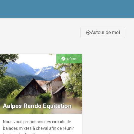
Autour de moi
gps_fixed
explore
4.0 km
Aalpes Rando Equitation
Nous vous proposons des circuits de
balades mixtes à cheval afin de réunir