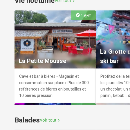
Vie nocturne
Voir tout
chevron_right
explore
1.9 km
Eglise Saint Pelade
L'église Sa
Située au village de Réallon l'église
Accrochée à un 
La Grotte d
Saint-Pelade, érigée au XVIème, se
Grépoun) qui do
La Petite Mousse
ski bar
signale par son clocher remarquable.
l’église se voit d
village ? D’habi
serrées autour d
Cave et bar à bières - Magasin et
Profitez de la t
Réotier.
consommation sur place.r Plus de 300
les jours dès 10
références de bières en bouteilles et
un chocolat, un m
10 bières pression.
panini, kebab...
surtout ne ratez
explore
20.4 km
19h pour une am
bord de piste !
Balades
Voir tout
chevron_right