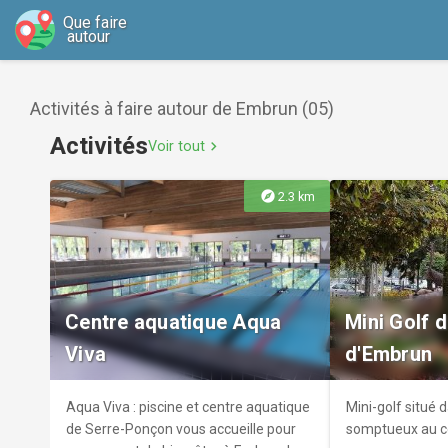
Que faire
autour
Activités à faire autour de Embrun (05)
Activités
Voir tout
chevron_right
explore
2.3 km
Centre aquatique Aqua
Mini Golf d
Viva
d'Embrun
Aqua Viva : piscine et centre aquatique
Mini-golf situé 
de Serre-Ponçon vous accueille pour
somptueux au c