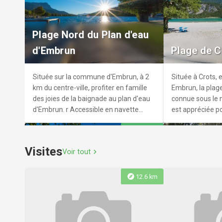
Atelier poterie adultes
Observatio
Atelier de poterie adultes initiation ou
Observez le sole
Plage Nord du Plan d'eau
perfectionnement au modelage et
de l'Association
d'Embrun
Plage de 
tournage avec un accompagnement
d'Astronomie, g
dans votre créativité avec différentes
d'optique adapt
techniques de céramique sur la ferme
Située sur la commune d'Embrun, à 2
Située à Crots, 
Arteralya.
km du centre-ville, profiter en famille
Embrun, la plag
des joies de la baignade au plan d'eau
connue sous le n
d'Embrun. r Accessible en navette
est appréciée p
depuis le centre-ville.
profondes, idéal
explore
9.4 km
enfants.
Visites
Voir tout
chevron_right
explore
12.6 km
Savin' Plage
Plage les 