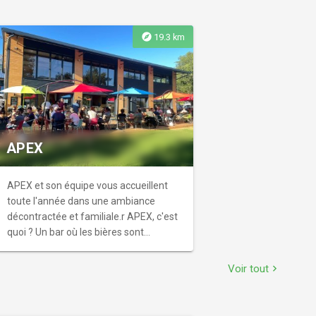
explore
19.3 km
APEX
APEX et son équipe vous accueillent
toute l'année dans une ambiance
décontractée et familiale.r APEX, c'est
quoi ? Un bar où les bières sont
brassées sur place, mais aussi la
boutique de la Brasserie Artisanale de
Voir tout
chevron_right
Serre-Ponçon.