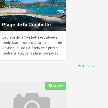
Plage de la Combette
La plage de la Combette est située en
contrebas du centre de la commune de
Savines-le-Lac. r A 5 minute à pied du
centre-village, cette plage composée
d'une pelouse et de galets propose un
accès à l'eau goudronné.
Voir tout
chevron_right
explore
13.7 km