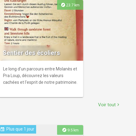
explore
23.7 km
Sentier des écoliers
Le long d'un parcours entre Molanès et
Pra Loup, découvrez les valeurs
cachées et l'esprit de notre patrimoine.
Voir tout
chevron_right
Plus que 1 jour
event
explore
9.5 km