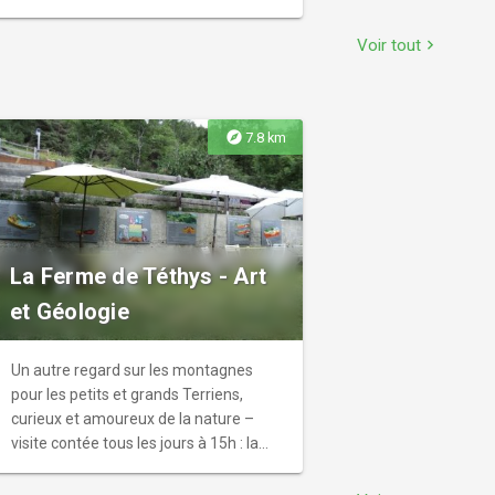
Voir tout
chevron_right
explore
7.8 km
La Ferme de Téthys - Art
et Géologie
Un autre regard sur les montagnes
pour les petits et grands Terriens,
curieux et amoureux de la nature –
visite contée tous les jours à 15h : la
formation des montagnes et des
roches. Exposition d'Art et Géologie : les