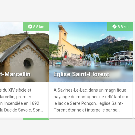
année.
 "Des
explore
explore
8.8 km
8.8 km
 et des
n consacrée aux
lles de la Vallée révèle
t-Marcellin
Eglise Saint-Florent
 et savoir-faire que
velopper en prélevant
 dans son
e du XIV siècle et
A Savines-Le-Lac, dans un magnifique
arcellin, premier
paysage de montagnes se reflétant sur
n. Incendiée en 1692
le lac de Serre Ponçon, l'église Saint-
 du Duc de Savoie. Son
Florent étonne et interpelle par sa
 recouvert d'ardoises,
conception moderne qui évoque
explore
13.7 km
 dans la région.
l'image d'un navire.