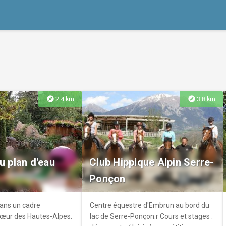
explore
explore
2.4 km
3.8 km
u plan d'eau
Club Hippique Alpin Serre-
Ponçon
dans un cadre
Centre équestre d'Embrun au bord du
œur des Hautes-Alpes.
lac de Serre-Ponçon.r Cours et stages :