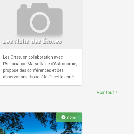
Les Nuits des Étoiles
Les Orres, en collaboration avec
l'Association Marseillaise d’Astronomie,
propose des conférences et des
observations du ciel étoilé. cette année,
le thème des conférence sera le Soleil,
en prévision de l'éclipse quasi-totale
Voir tout
chevron_right
(en France) du 12 août.
explore
8.6 km