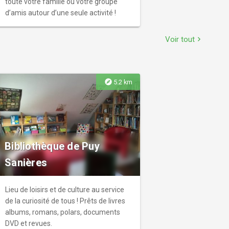
toute votre famille ou votre groupe
d’amis autour d’une seule activité !
Voir tout
chevron_right
explore
5.2 km
Bibliothèque de Puy
Sanières
Lieu de loisirs et de culture au service
de la curiosité de tous ! Prêts de livres
albums, romans, polars, documents
DVD et revues.