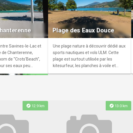
n du soleil
il avec les spécialistes
 Marseillaise
Chanterenne
Plage des Eaux Douce
râce à des instruments
és.
entre Savines-le-Lac et
Une plage nature à découvrir dédié aux
e de Chanterenne,
sports nautiques et vols ULM. Cette
om de ''Crots'Beach'',
plage est surtout utilisée par les
our ses eaux peu
kitesurfeur, les planches à voile et
es pour les jeunes
interdite aux baigneurs car les ailerons
explore
10.2 km
sont dangereux !
explore
explore
12.9 km
13.0 km
Eygoires