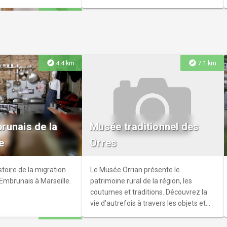
explore
7.1 km
explore
explore
4.4 km
7.1 km
ue des Orres
des Orres, située dans
unais de la
Musée traditionnel des
 au Chef-lieu, vous
e
Orres
des moments lecture et
adultes, jeunesse, CD,
iété et Wifi. Un espace
stoire de la migration
Le Musée Orrian présente le
s, agréable et
Embrunais à Marseille.
patrimoine rural de la région, les
coutumes et traditions. Découvrez la
vie d'autrefois à travers les objets et
outils exposés. Dans la 1ère salle, un
explore
16.2 km
thème différent est présenté chaque