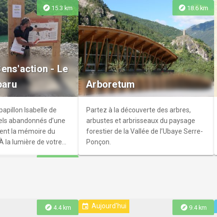
explore
explore
15.3 km
18.6 km
y's
la station, ambiance
ens'action - Le
es animées.
paru
Arboretum
apillon Isabelle de
Partez à la découverte des arbres,
nels abandonnés d’une
arbustes et arbrisseaux du paysage
dent la mémoire du
forestier de la Vallée de l’Ubaye Serre-
 À la lumière de votre
Ponçon.
l’histoire de ce
explore
24.7 km
et déchiffrez un
age luminescent.
Aujourd'hui
event
explore
explore
4.4 km
9.4 km