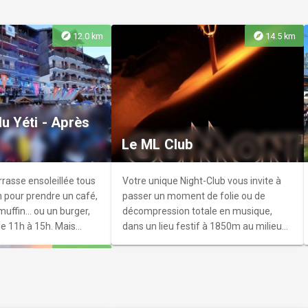
explore
explore
12.0 km
14.5 km
int-Michel
éperon rocheux (Le
u Yéti - Après
mine la Durance,
Le ML Club
e loin, mais où est le
tude les maisons sont
u clocher, pas à
errasse ensoleillée tous
Votre unique Night-Club vous invite à
h pour prendre un café,
passer un moment de folie ou de
uffin... ou un burger,
décompression totale en musique,
 de 11h à 15h. Mais
dans un lieu festif à 1850m au milieu
 pas le DJ set de 16h à
de Vars les Claux. Accédez à
explore
23.3 km
biance de folie en
l'établissement dans le sas d'entrée de
la galerie commerciale du Point Show.