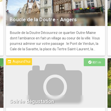
Boucle de la Doutre - Angers
Boucle de la Doutre Découvrez ce quartier Outre-Maine
dont l'ambiance en fait un village au coeur de la ville. Vous
pourrez admirer sur votre passage : le Pont de Verdun, la
Cale de la Savatte, la place du Tertre Saint-Laurent, la
place de la Paix et le Musée Jean-Lurçat et de la
Tapisserie contemporaine. Points d'intérêt touristiques -
Aujourd'hui
event
explore
831 m
Quartier de la Doutre - Pont de Verdun - Place du Tertre
Saint-Laurent - Place de la Paix - Musée Jean-Lurçat et de
la Tapisserie contemporaine Point de départ - Pont de
Verdun, Angers
Soirée dégustation