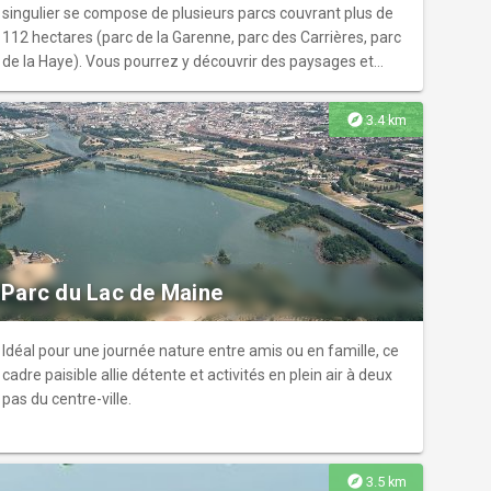
singulier se compose de plusieurs parcs couvrant plus de
112 hectares (parc de la Garenne, parc des Carrières, parc
de la Haye). Vous pourrez y découvrir des paysages et
végétations variés.
explore
3.4 km
Parc du Lac de Maine
Idéal pour une journée nature entre amis ou en famille, ce
cadre paisible allie détente et activités en plein air à deux
pas du centre-ville.
explore
3.5 km