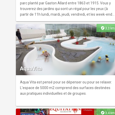
et l'apothicairerie, une curiosité a ne pas manquer. -
parc planté par Gaston Allard entre 1863 et 1915. Vous y
Saumur, son patrimoine, les caves à bulles, le château. -
trouverez des jardins qui sont un régal pour les yeux (à
Les villages ligériens entre Saumur et Angers,
partir de 11h lundi, mardi, jeudi, vendredi, et les week-ends
Chênehutttes-Trèves-Cunault, Le Thoureil, Saint Rémy La
de mars à novembre).
Varenne - Les guinguettes tout au long de votre périple.
explore
3.3 km
AquaVita
Aqua Vita est pensé pour se dépenser ou pour se relaxer.
L'espace de 5000 m2 comprend des surfaces destinées
aux pratiques individuelles et de groupes.
explore
3.4 km