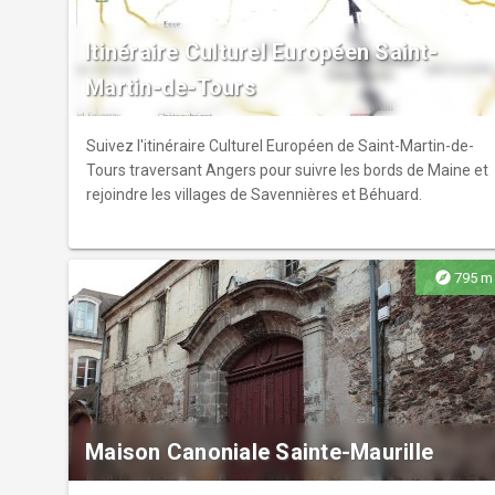
Itinéraire Culturel Européen Saint-
Martin-de-Tours
Suivez l'itinéraire Culturel Européen de Saint-Martin-de-
Tours traversant Angers pour suivre les bords de Maine et
rejoindre les villages de Savennières et Béhuard.
explore
795 m
Maison Canoniale Sainte-Maurille