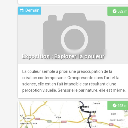
amateurs d'histoire et d'art.
Demain
event
explore
582 m
Exposition : Explorer la couleur
La couleur semble a priori une préoccupation de la
création contemporaine. Omniprésente dans l’art et la
science, elle est en fait intangible car résultant d’une
perception visuelle. Sensorielle par nature, elle est même
jugée péjorativement par la philos
explore
653 m