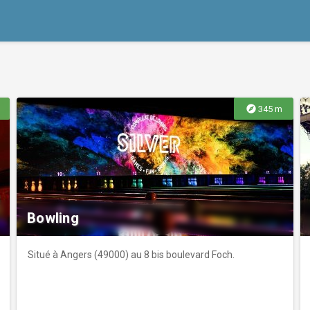
explore
345 m
Bowling
Situé à Angers (49000) au 8 bis boulevard Foch.