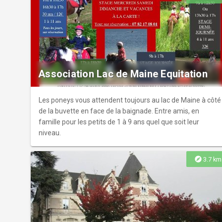
Association Lac de Maine Equitation
Les poneys vous attendent toujours au lac de Maine à côté
de la buvette en face de la baignade. Entre amis, en
famille pour les petits de 1 à 9 ans quel que soit leur
niveau.
explore
3.7 km