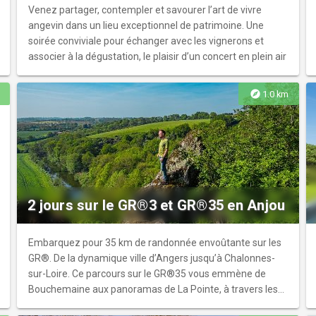
Venez partager, contempler et savourer l’art de vivre
angevin dans un lieu exceptionnel de patrimoine. Une
soirée conviviale pour échanger avec les vignerons et
associer à la dégustation, le plaisir d’un concert en plein air
explore
1.0 km
2 jours sur le GR®3 et GR®35 en Anjou
Embarquez pour 35 km de randonnée envoûtante sur les
GR®. De la dynamique ville d’Angers jusqu’à Chalonnes-
sur-Loire. Ce parcours sur le GR®35 vous emmène de
Bouchemaine aux panoramas de La Pointe, à travers les
villages pittoresques de Savennières et Béhuard.