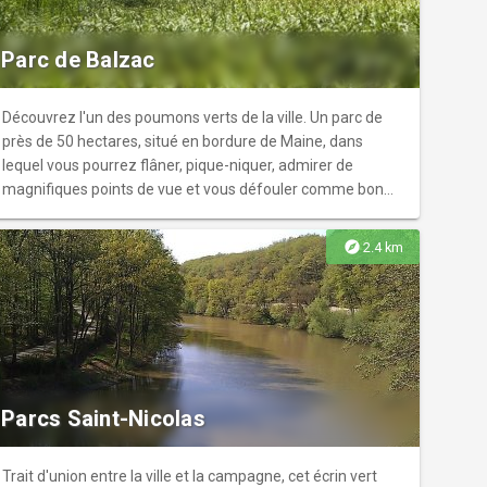
l'itinéraire. A DÉCOUVRIR EN CHEMIN - Les maisons
sur la carte Angers à vélo.
éclusières sur le chemin de halage de la Mayenne.
Parc de Balzac
Certaines proposent de la petite restauration, des
rafraîchissements. - Grez Neuville - Village de charme.
Sentier de découverte du village. - Le Lion d'Angers et le
Découvrez l'un des poumons verts de la ville. Un parc de
Parc Départemental de l'Isle Briand. - Segré-en-Anjou-
près de 50 hectares, situé en bordure de Maine, dans
Bleu et jolie petite ville sur l'Oudon. - La château de la Lorie
lequel vous pourrez flâner, pique-niquer, admirer de
à Segré. - Chenillé-Changé, labélisé Village de Charme. -
magnifiques points de vue et vous défouler comme bon
L'île Saint Aubin aux portes d'Angers.
vous semble ! Ouvert toute l'année.
explore
2.4 km
Parcs Saint-Nicolas
Trait d'union entre la ville et la campagne, cet écrin vert