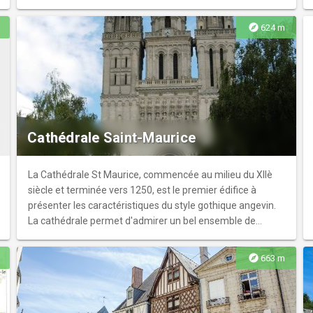
explore
624 m
Cathédrale Saint-Maurice
La Cathédrale St Maurice, commencée au milieu du XIIè
siècle et terminée vers 1250, est le premier édifice à
présenter les caractéristiques du style gothique angevin.
La cathédrale permet d'admirer un bel ensemble de
vitraux des XII, XIII et XVè siècles.
explore
663 m