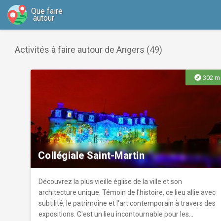
Que faire
autour
Activités à faire autour de Angers (49)
explore
302 m
Collégiale Saint-Martin
Découvrez la plus vieille église de la ville et son
architecture unique. Témoin de l'histoire, ce lieu allie avec
subtilité, le patrimoine et l'art contemporain à travers des
expositions. C'est un lieu incontournable pour les