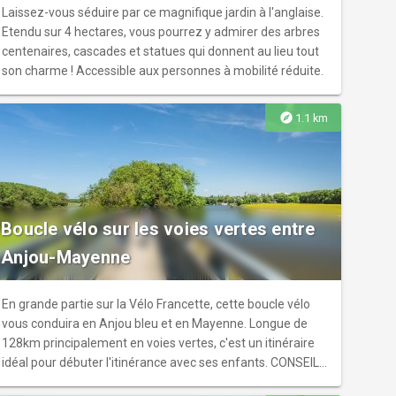
Laissez-vous séduire par ce magnifique jardin à l'anglaise.
Etendu sur 4 hectares, vous pourrez y admirer des arbres
centenaires, cascades et statues qui donnent au lieu tout
son charme ! Accessible aux personnes à mobilité réduite.
explore
1.1 km
Boucle vélo sur les voies vertes entre
Anjou-Mayenne
En grande partie sur la Vélo Francette, cette boucle vélo
vous conduira en Anjou bleu et en Mayenne. Longue de
128km principalement en voies vertes, c'est un itinéraire
idéal pour débuter l'itinérance avec ses enfants. CONSEILS
ET INFORMATIONS PRATIQUES Au départ d'Angers, cale