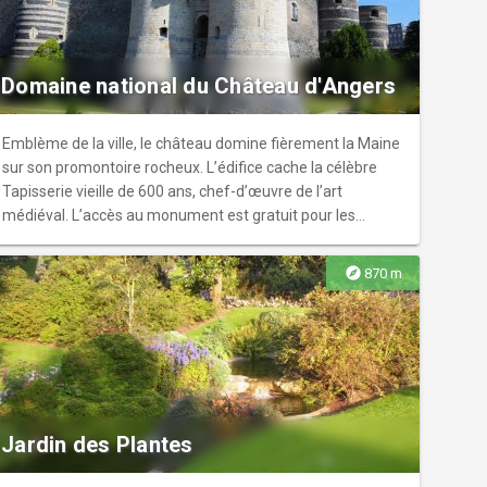
la Tapisserie de l'Apocalypse - La Cathédrale Saint-
Maurice - La Maison d'Adam et la place Saint-Croix - Le
Musée Pincé - Le Grand Théâtre et la place du Ralliement -
La Maison Bleue - La Collégiale Saint-Martin - La Tour
Domaine national du Château d'Angers
Saint-Aubin - Le Musée des Beaux-Arts - Le Jardin du
Musée des Beaux-Arts et son cloître - Le RU - Repaire
Urbain - La Galerie David d'Angers Point de départ - Office
Emblème de la ville, le château domine fièrement la Maine
de Tourisme d'Angers, 7 place Kennedy
sur son promontoire rocheux. L’édifice cache la célèbre
Tapisserie vieille de 600 ans, chef-d’œuvre de l’art
médiéval. L’accès au monument est gratuit pour les
détenteurs du Angers City Pass.
explore
870 m
Jardin des Plantes