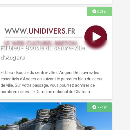
réduite.
explore
652 m
Fil bleu - Boucle du centre-ville
d'Angers
Fil bleu - Boucle du centre-ville d'Angers Découvrez les
essentiels d'Angers en suivant le parcours bleu du coeur
de ville. Sur votre passage, vous pourrez admirer de
nombreux sites : le Domaine national du Château
d'Angers, la Cathédrale Saint-Maurice, la Maison d'Adam,
le musée Pincé, le RU - Repaire Urbain, le Grand Théâtre, le
explore
774 m
Musée des Beaux-Arts, la Galerie David d'Angers et bien
d'autres sites incontournables. Points d'intérêt
touristiques - Le Domaine national du Château d'Angers et