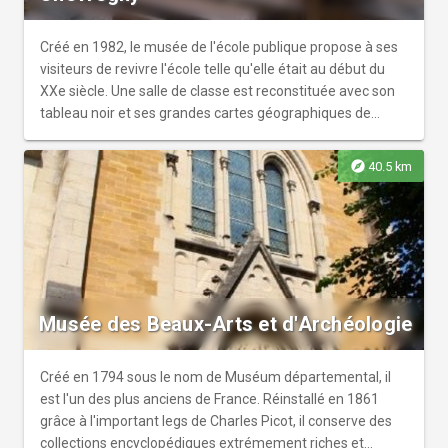
Créé en 1982, le musée de l'école publique propose à ses
visiteurs de revivre l'école telle qu'elle était au début du
XXe siècle. Une salle de classe est reconstituée avec son
tableau noir et ses grandes cartes géographiques de
l'époque, ses livres, ses pupitres en bois dotés d'encriers
dans lesquels les élèves trempaient consciencieusement
explore
40.5 km
leur plume... Des animations audiovisuelles témoignent de
l'atmosphère qui régnait alors. La visite du musée ne
s'arrête pas là, une salle regorgeant de petits trésors vous
permettra de découvrir les particularités des maîtres de la
République, l'enseignement moral et civique, ses outils,
ses photographies et reproductions d'époque... RV donc
chaque dimanche (entre avril et octobre) de 15h à 17h !
Musée des Beaux-Arts et d'Archéologie
Créé en 1794 sous le nom de Muséum départemental, il
est l'un des plus anciens de France. Réinstallé en 1861
grâce à l'important legs de Charles Picot, il conserve des
collections encyclopédiques extrémement riches et