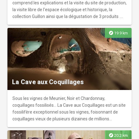
offensive de 1918. 180 régiments, dont 2 brigades russes
dégustation dédié aux champagnes de la Montagne de
comprend les explications et la visite du site de production,
en 1916, se succèderont pour assurer sa défense ainsi
Reims, ainsi qu’un jardin panoramique aménagé pour
la visite libre de l'espace écologique et historique, la
que la Marine Nationale avec les canonnières fluviales
profiter pleinement du paysage.
collection Guillon ainsi que la dégustation de 3 produits .
postées sur le canal. Les bombardements successifs et
Vous trouverez dans cette salle toutes les réponses que
intensifs de l’année 1918 vont littéralement bouleverser
vous vous posiez sur la confection du spiritueux Guillon.
explore
19.9 km
sa superstructure.
Au delà d'une sente forestière, votre guide vous racontera
l'histoire originale de cette maison familiale et artisanale.
La Cave aux Coquillages
Sous les vignes de Meunier, Noir et Chardonnay,
coquillages fossilisés... La Cave aux Coquillages est un site
fossilifère exceptionnel sous les vignes, foisonnant de
coquillages vieux de plusieurs dizaines de millions
d’années. Bien connu du monde de la paléontologie, il
fascine pour la remarquable conservation de ses
explore
20.2 km