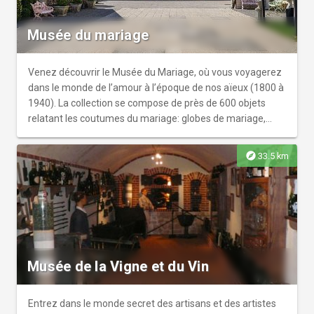
Musée du mariage
Venez découvrir le Musée du Mariage, où vous voyagerez
dans le monde de l’amour à l’époque de nos aïeux (1800 à
1940). La collection se compose de près de 600 objets
relatant les coutumes du mariage: globes de mariage,
robes, bijoux, cadeaux insolites, ameublement... La visite
se poursuit dans la salle des étiquettes datant d’avant
explore
33.5 km
guerre et retraçant l’histoire de l’appellation
«champagne». Puis vous descendrez à la galerie aux vieux
outils de la vigne et du vin. Enfin, c’est dans la cave voutée
que vous dégusterez une coupe de champagne et un
verre de ratafia pour terminer agréablement votre visite.
Musée de la Vigne et du Vin
Entrez dans le monde secret des artisans et des artistes