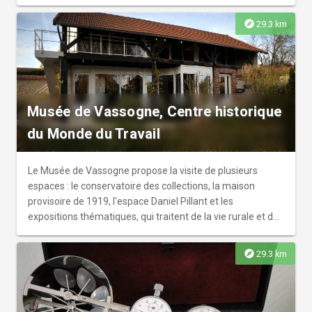
pure tradition par une société familiale qui manipule de
façon artisanale. Venez en découvrir son histoire et ses
explore
29.3 km
outils !
Musée de Vassogne, Centre historique
du Monde du Travail
Le Musée de Vassogne propose la visite de plusieurs
espaces : le conservatoire des collections, la maison
provisoire de 1919, l'espace Daniel Pillant et les
expositions thématiques, qui traitent de la vie rurale et de
la reconstruction après 1918. Le musée illustre à merveille
et avec pertinence, l’équilibre recherché entre une juste
explore
29.3 km
pensée historique et l’ouverture sur les questionnements
contemporains. Comme l’historienne Annette Wieviorka
l’a récemment déclaré : « Pour faire un travail d’historien, il
faut réunir au moins trois conditions : la curiosité, le goût