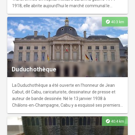
1918, elle abrite aujourd’hui le marché communal le
mercredi matin.
explore
40.3 km
Duduchothèque
La Duduchothèque a été ouverte en l’honneur de Jean
Cabut, dit Cabu, caricaturiste, dessinateur de presse et
auteur de bande dessinée. Né le 13 janvier 1938 à
Châlons-en-Champagne, Cabu y a esquissé ses premiers
traits de crayon. Assassiné lors de l'attentat de Charlie
Hebdo du 7 janvier 2015, il repose désormais dans sa ville
explore
40.4 km
natale qui a souhaité lui rendre hommage avec la création
d’un espace culturel. Baptisée ainsi en référence au Grand