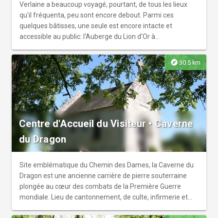
Verlaine a beaucoup voyagé, pourtant, de tous les lieux
qu'il fréquenta, peu sont encore debout. Parmi ces
quelques bâtisses, une seule est encore intacte et
accessible au public: l'Auberge du Lion d'Or à
Juniville.Située face à la maison que Verlaine louait, non
loin de sa ferme, l'Auberge est devenue aujourd’hui le
explore
30.5 km
Musée Verlaine. Dans cette "loge à pied et à cheval", le
mobilier n’a pas bougé, le temps s’est suspendu et l’âme
est restée intacte. Bien plus qu’une simple évocation du
poète, la scénographie de ce lieu s’étend sur 1500m². Elle
vous fera revisiter sa vie et son œuvre grâce à une
Centre d'Accueil du Visiteur • Caverne
collection iconographique unique, une visite commentée
de qualité, une mise à disposition de l'œuvre complète
du Dragon
(prose, poésie et correspondance) et, bien sûr, grâce à
cette ambiance unique que l’on ressent dès le seuil
franchi. Après votre visite, il vous restera encore à
Site emblématique du Chemin des Dames, la Caverne du
découvrir les 1000m² de jardin ancien, les expositions
Dragon est une ancienne carrière de pierre souterraine
temporaires et le bistrot.
plongée au cœur des combats de la Première Guerre
mondiale. Lieu de cantonnement, de culte, infirmerie et
même cimetière, cette « creute » témoigne du quotidien