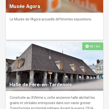
manifestations culturelles et artistiques de grande
Musée Agora
réputation.
Le Musée de l'Agora accueille différentes expositions.
explore
38.1 km
Halle de Fère-en-Tardenois
Construite au XVIème s, cette ancienne halle abritait les
grains et céréales entreposés dans son vaste grenier.
Transformée en hôpital militaire durant la guerre 1914-