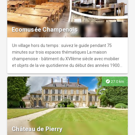
du début du siècle.
Ecomusée Champenois
Un village hors du temps : suivez le guide pendant 75
minutes sur trois espaces thématiques La maison
champenoise - bâtiment du XVIIème siècle avec mobilier
et objets de la vie quotidienne du début des années 1900,
l'ancienne classe du village figée dans le temps (pupitres
en bois, encrier, blouse,…), la distillerie - ancien atelier
explore
27.0 km
public de distillation avec les machines du début du siècle
et la reconstitution d’une tonnellerie. Aux beaux jours, la
vue sur la vallée de la Marne invite à de sympathiques
pique-niques en famille.
Château de Pierry