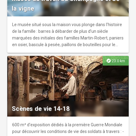
la vigne
Le musée situé sous la maison vous plonge dans l'histoire
de la famille : barres à débarder de plus d’un siècle
marquées des initiales des familles Martin-Robert, paniers
en osier, bascule à pesée, paillons de bouteilles pour le
transport, barillets, pipettes de dégustations, guérite de
dégorgement, doreuse, boucheuse, clayettes… Autant
explore
23.0 km
d’instruments vieux de plus d’un siècle, mais encore
utilisés à la fin des années 1970, qui racontent l’histoire du
vin de champagne et permettent de mieux comprendre
comment les vignerons et les ouvriers viticoles œuvraient
quotidiennement au travail de la vigne. Dans le jardin de
l’exploitation trône le pressoir 1927 de 4000 kg, construit à
Cumières.
Scènes de vie 14-18
600 m² d'exposition dédiés à la première Guerre Mondiale
pour découvrir les conditions de vie des soldats à travers : -