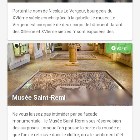
Portant le nom de Nicolas Le Vergeur, bourgeois du
XVIème siècle enrichi grâce à la gabelle, le musée Le
Vergeur est composé de deux corps de bâtiment datant
des XIIIème et XVIème siècles. Y sont exposées des
oeuvres datant de l'Antiquité au XXème siècle et plus
particulièrement cinquante gravures d'Albrecht Dürer, un
explore
907 m
mobilier renaissance et néo-gothique, ainsi que des
oeuvres d'Asie et d'Orient du XIXème siècle. Le musée
présente également des salles en situation du XIXème
siècle : chambres à coucher, cuisine, salle de bain, fumoir. Il
faut de surcroît profiter du jardin et de la promenade
architecturale où il fait bon flâner.
Musée Saint-Remi
Ne vous laissez pas intimider par sa façade
monumentale… le Musée Saint-Remi vous réserve bien
des surprises. Lorsque l’on pousse la porte du musée et
que l’on se retrouve dans le cloître, on a le sentiment d’être