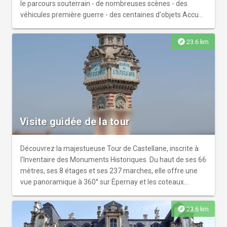
le parcours souterrain - de nombreuses scènes - des
véhicules première guerre - des centaines d'objets Accueil
de groupes & de scolaires et visites guidées possibles
toute l'année sur réservation Sans réservation aux dates
explore
23.6 km
d'ouvertures indiquées
Visite guidée de la tour
Découvrez la majestueuse Tour de Castellane, inscrite à
l'Inventaire des Monuments Historiques. Du haut de ses 66
mètres, ses 8 étages et ses 237 marches, elle offre une
vue panoramique à 360° sur Épernay et les coteaux
champenois. La visite comprend également l'accès à
l'exposition permanente. L'expérience se conclut par la
explore
23.6 km
dégustation d'une flûte de Brut Croix Rouge, cuvée
emblématique de la Maison.