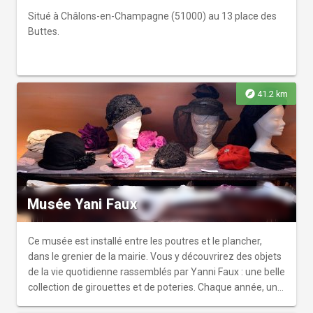
19e siècle et représentant églises, cathédrales et hôtels
de ville de plusieurs villes de France. > Tous les premiers
Situé à Châlons-en-Champagne (51000) au 13 place des
dimanches du mois, les musées municipaux de Châlons-
Buttes.
en-Champagne sont gratuits et ouverts de 10h à 12h et de
14h à 18h
explore
41.2 km
Musée Yani Faux
Ce musée est installé entre les poutres et le plancher,
dans le grenier de la mairie. Vous y découvrirez des objets
de la vie quotidienne rassemblés par Yanni Faux : une belle
collection de girouettes et de poteries. Chaque année, une
exposition illustre un thème.