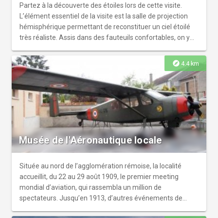
seconde guerre mondiale en Europe.
Partez à la découverte des étoiles lors de cette visite.
L’élément essentiel de la visite est la salle de projection
hémisphérique permettant de reconstituer un ciel étoilé
très réaliste. Assis dans des fauteuils confortables, on y
apprend à reconnaître les constellations et les planètes
avec l’avantage de pouvoir accélérer les mouvements des
explore
4.4 km
astres. Un dispositif vidéo numérique haute-définition
complète le système afin de montrer les images les plus
récentes des dernières découvertes en astronomie.
Plusieurs programmes sont proposés, pour la plupart
animés en direct par des médiateurs scientifiques dont le
commentaire est adapté à tous les publics.
Musée de l'Aéronautique locale
Située au nord de l’agglomération rémoise, la localité
accueillit, du 22 au 29 août 1909, le premier meeting
mondial d’aviation, qui rassembla un million de
spectateurs. Jusqu’en 1913, d’autres événements de
grande ampleur y furent organisés. À partir d’octobre