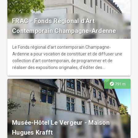
japonais, Léonard Foujita. Arrêt bus et Tram : Opéra
FRAC - Fonds Régional d'Art
Contemporain Champagne-Ardenne
Le Fonds régional d’art contemporain Champagne-
Ardenne a pour vocation de constituer et de diffuser une
collection d’art contemporain, de programmer et de
réaliser des expositions originales, d’éditer des
documents, d’organiser des actions de sensibilisation et
de formation de publics divers (scolaires, étudiants,
explore
791 m
adultes, entreprises). La collection du FRAC Champagne-
Ardenne est composée de près de 800 œuvres qui
reflètent la grande diversité des pratiques
contemporaines (peinture, sculpture, photographie,
dessin, vidéo, son, installation...) et témoignent des
Musée-Hôtel Le Vergeur - Maison
développements artistiques les plus novateurs, des
années 1960 à nos jours.
Hugues Krafft