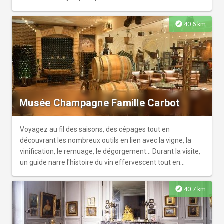
diversifiées qui comptent près de 130 000 pièces :
collections de peintures du XVème et XXème siècles,
explore
40.6 km
archéologie médiévale et sculptures de la Renaissance,
mobilier du XVème siècle à l'Art nouveau, objets d'art,
oeuvres de Rodin et cabinet d'ornithologie.
Musée Champagne Famille Carbot
Voyagez au fil des saisons, des cépages tout en
découvrant les nombreux outils en lien avec la vigne, la
vinification, le remuage, le dégorgement... Durant la visite,
un guide narre l'histoire du vin effervescent tout en
intercalant d'anecdotes locales, pratiques et parfois
cocasses avant de passer à la dégustation du champagne
explore
40.7 km
Famille Carbot.