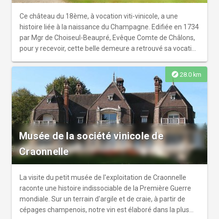
Ce château du 18ème, à vocation viti-vinicole, a une
histoire liée à la naissance du Champagne. Edifiée en 1734
par Mgr de Choiseul-Beaupré, Evêque Comte de Châlons,
pour y recevoir, cette belle demeure a retrouvé sa vocation
d'accueil sur la route touristique du Champagne. Au cours
de la visite, vous découvrirez les petits salons privatifs, les
explore
28.0 km
grands salons de réception, la galerie des Rois
(expositions permanentes des portraits des Rois de
France et des dynasties du Champagne), le jardin anglais
ainsi que les dépendances viti-vinicoles. La propriété se
loue pour les mariages et les séminaires.
Musée de la société vinicole de
Craonnelle
La visite du petit musée de l'exploitation de Craonnelle
raconte une histoire indissociable de la Première Guerre
mondiale. Sur un terrain d'argile et de craie, à partir de
cépages champenois, notre vin est élaboré dans la plus