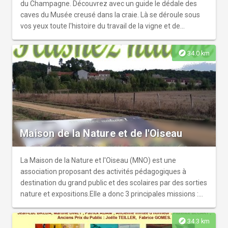
du Champagne. Découvrez avec un guide le dédale des
caves du Musée creusé dans la craie. Là se déroule sous
vos yeux toute l'histoire du travail de la vigne et de
l'élaboration du vin. Les outils les plus simples comme les
plus insolites sont exposés. Les innombrables pompes,
explore
34.0 km
boucheuses, pulvérisateurs et autres machines à vinifier
vous fascineront, de même que la prestigieuse collection
de pressoirs des XVIIème, XVIIIème et XIXème siècles.
Accueil des particuliers et des groupes, sur réservation
uniquement.
Maison de la Nature et de l'Oiseau
La Maison de la Nature et l'Oiseau (MNO) est une
association proposant des activités pédagogiques à
destination du grand public et des scolaires par des sorties
nature et expositions.Elle a donc 3 principales missions :
faire découvrir le patrimoine naturel du Laonnois; partager
les connaissances sur la faune et la flore; concevoir ou
explore
34.3 km
s'associer à des manifestations à vocation