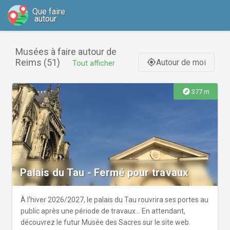
Que faire
autour
Musées à faire autour de
Reims (51)
Autour de moi
gps_fixed
Tout afficher
explore
377 m
Palais du Tau - Fermé pour travaux
À l'hiver 2026/2027, le palais du Tau rouvrira ses portes au
public après une période de travaux... En attendant,
découvrez le futur Musée des Sacres sur le site web.