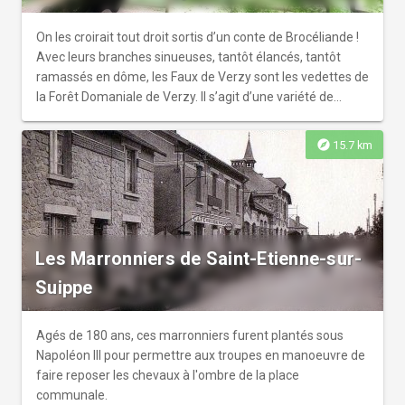
On les croirait tout droit sortis d’un conte de Brocéliande !
Avec leurs branches sinueuses, tantôt élancés, tantôt
ramassés en dôme, les Faux de Verzy sont les vedettes de
la Forêt Domaniale de Verzy. Il s’agit d’une variété de
hêtres tortillards aux troncs noueux très reconnaissables,
véritable énigme pour les scientifiques. Un sentier, au
explore
15.7 km
départ des parkings des Pins ou des Faux, permet de les
observer dans leur environnement forestier naturel. Le
site des Faux de Verzy reçoit des milliers de visiteurs par
an et tout a été pensé pour préserver au maximum ces
raretés végétales.
Les Marronniers de Saint-Etienne-sur-
Suippe
Agés de 180 ans, ces marronniers furent plantés sous
Napoléon III pour permettre aux troupes en manoeuvre de
faire reposer les chevaux à l'ombre de la place
communale.