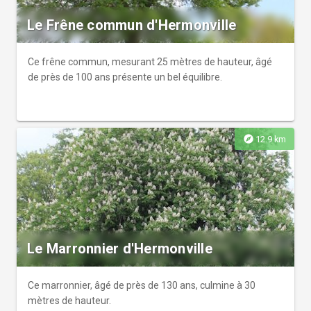
Le Frêne commun d'Hermonville
Ce frêne commun, mesurant 25 mètres de hauteur, âgé
de près de 100 ans présente un bel équilibre.
explore
12.9 km
Le Marronnier d'Hermonville
Ce marronnier, âgé de près de 130 ans, culmine à 30
mètres de hauteur.