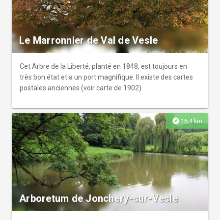
créé sur ce terrain.
Le Marronnier de Val de Vesle
Cet Arbre de la Liberté, planté en 1848, est toujours en
très bon état et a un port magnifique. Il existe des cartes
postales anciennes (voir carte de 1902)
explore
16.4 km
Arboretum de Jonchery-sur-Vesle