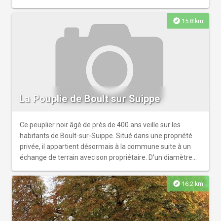
explore
15.8 km
La Pouplie de Boult sur Suippe
Ce peuplier noir âgé de près de 400 ans veille sur les
habitants de Boult-sur-Suippe. Situé dans une propriété
privée, il appartient désormais à la commune suite à un
échange de terrain avec son propriétaire. D'un diamètre
de 12 mètres, il mesure 37 mètres de haut. "La Pouplie"
comme le nomme les habitants a besoin d'un élagage qui
explore
16.2 km
sera pris en charge par la commune. Il a été élu "Arbre de
l'Année" en France en 2020 et concourt au titre d'Arbre
Européen de l'année. Un arboretum sera prochainement