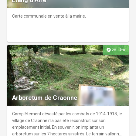
Étang d'Aire
Carte communale en vente à la mairie.
explore
28.1 km
Arboretum de Craonne
Complètement dévasté par les combats de 1914-1918, le
village de Craonne n'a pas été reconstruit sur son
emplacement initial. En souvenir, on implanta un
arboretum sur les 7 hectares sinistrés. Le terrain vallonné