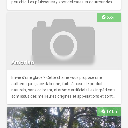
peu chic. Les pâtisseries y sont délicates et gourmandes
et les gâteaux reposent souvent sur des associations de
goûts subtiles (fruits / fleurs...).
explore
656 m
Amorino
Envie d'une glace ? Cette chaine vous propose une
authentique glace italienne, faite à base de produits
naturels, sans colorant, ni arôme artificiel.t Les ingrédients
sont issus des meilleures origines et appellations et sont
travaillés de façon artisanale, dans le respect du savoir-
faire italien. Située sur la place d'Erlon, profitez de la
explore
1.0 km
terrasse pour votre pause gourmande.