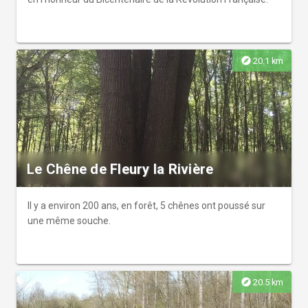
explore
20.1 km
Le Chêne de Fleury la Rivière
Il y a environ 200 ans, en forêt, 5 chênes ont poussé sur
une même souche.
explore
20.5 km