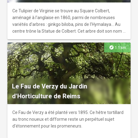
Ce Tulipier de Virginie se trouve au Square Colbert,
aménagé à l'anglaise en 1860, parmi de nombreuses
variétés d'arbres : ginkgo biloba, pins de l'Hymalaya... Au
centre trône la Statue de Colbert. Cet arbre doit son nom à
ses feuilles jaunes en forme de tulipes qui s'épanouissent
au début de l'été.
explore
1.1 km
Le Fau de Verzy du Jardin
d'Horticulture de Reims
Ce Fau de Verzy a été planté vers 1895. Ce hêtre tortillard
au tronc noueux et difforme reste un perpétuel sujet
d’étonnement pour les promeneurs.