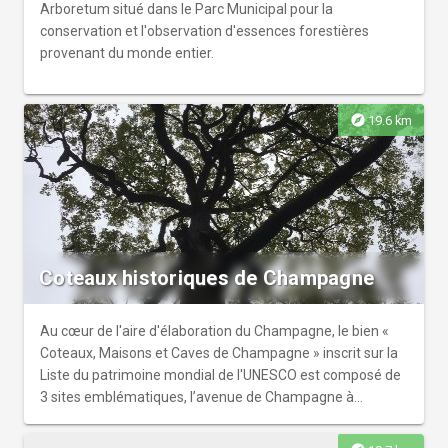
Arboretum situé dans le Parc Municipal pour la
conservation et l'observation d'essences forestières
provenant du monde entier.
explore
19.6 km
Coteaux historiques de Champagne
Au cœur de l'aire d'élaboration du Champagne, le bien «
Coteaux, Maisons et Caves de Champagne » inscrit sur la
Liste du patrimoine mondial de l'UNESCO est composé de
3 sites emblématiques, l’avenue de Champagne à
Épernay, la colline Saint-Nicaise à Reims et les coteaux
historiques d'Hautvillers et de Cumières à Mareuil-sur-Aÿ.