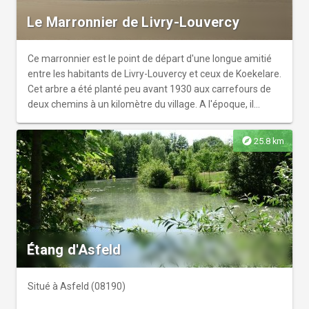
Le Marronnier de Livry-Louvercy
Ce marronnier est le point de départ d'une longue amitié
entre les habitants de Livry-Louvercy et ceux de Koekelare.
Cet arbre a été planté peu avant 1930 aux carrefours de
deux chemins à un kilomètre du village. A l'époque, il
offrait ombre et abri aux travailleurs saisonniers belges
employés pour le démariage et l'arrachage des
explore
25.8 km
betteraves. Toujours debout, malgré la tempête de 1999, il
est le symbole de l'amitié franco-belge.
Étang d'Asfeld
Situé à Asfeld (08190)