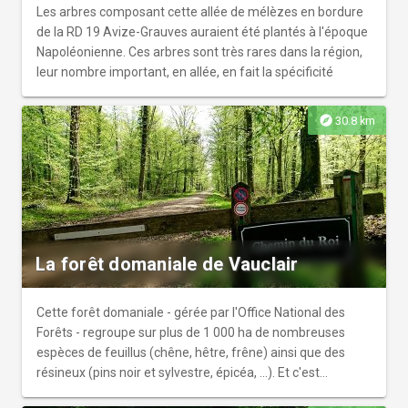
Les arbres composant cette allée de mélèzes en bordure
de la RD 19 Avize-Grauves auraient été plantés à l'époque
Napoléonienne. Ces arbres sont très rares dans la région,
leur nombre important, en allée, en fait la spécificité
explore
30.8 km
La forêt domaniale de Vauclair
Cette forêt domaniale - gérée par l'Office National des
Forêts - regroupe sur plus de 1 000 ha de nombreuses
espèces de feuillus (chêne, hêtre, frêne) ainsi que des
résineux (pins noir et sylvestre, épicéa, ...). Et c'est
également un havre de paix pour les randonneurs, car elle