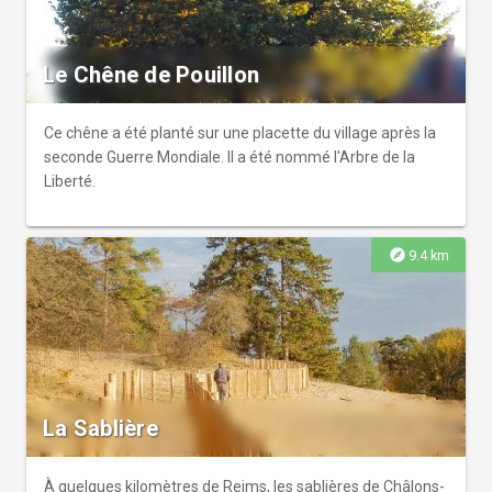
Le Chêne de Pouillon
Ce chêne a été planté sur une placette du village après la
seconde Guerre Mondiale. Il a été nommé l'Arbre de la
Liberté.
explore
9.4 km
La Sablière
À quelques kilomètres de Reims, les sablières de Châlons-