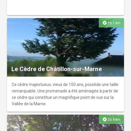
explore
26.1 km
Le Cèdre de Châtillon-sur-Marne
Ce cèdre majestueux, vieux de 150 ans, possède une taille
remarquable. Une promenade a été aménagée à partir de
ce cèdre qui constitue un magnifique point de vue sur la
Vallée de la Marne.
explore
26.4 km