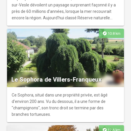
sur-Vesle dévoilent un paysage surprenant façonné il y a
près de 60 millions d’années, lorsque la mer recouvrait
encore la région. Aujourd’hui classé Réserve naturelle
régionale, ce site remarquable abrite des fossiles, des
blocs de grès, des pelouses sableuses et de nombreuses
explore
10.8 km
espèces protégées. Site naturel emblématique pour son
patrimoine naturel, géologique et paysager, la Sablière est
un lieu très populaire auprès de différents publics
(familles, sportifs, scolaires ou encore touristes de
passage). Accessible depuis la D75, le site dispose d’un
parking à l’entrée permettant de rejoindre les sentiers
autorisés. Avant de partir à la découverte de cet espace
Le Sophora de Villers-Franqueux
naturel fragile, prenez quelques minutes pour consulter le
panneau d’accueil installé par l’association de sauvegarde
des sablières, qui vous donnera les clés pour comprendre
Ce Sophora, situé dans une propriété privée, est âgé
et préserver ce patrimoine naturel unique.
d'environ 200 ans. Vu du dessous, il a une forme de
"champignons", son tronc droit se termine par des
branches tortueuses.
explore
12.6 km