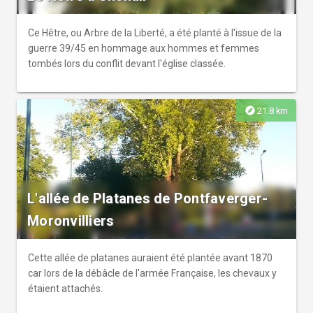
Ce Hêtre, ou Arbre de la Liberté, a été planté à l'issue de la
guerre 39/45 en hommage aux hommes et femmes
tombés lors du conflit devant l'église classée.
explore
21.8 km
L'allée de Platanes de Pontfaverger-
Moronvilliers
Cette allée de platanes auraient été plantée avant 1870
car lors de la débâcle de l'armée Française, les chevaux y
étaient attachés.