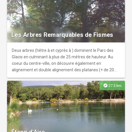
Les Arbres Remarquables de Fismes
Deux arbres (hêtre à et cyprès à ) dominent le Parc des
Glacis en culminant à plus de 25 mètres de hauteur. Au
coeur du centre-ville, on découvre également en
alignement et double alignement des platanes (+ de 20
mètres de haut) sur les promenades.
explore
27.3 km