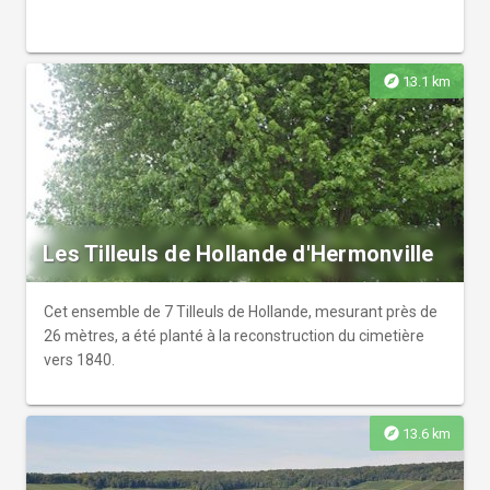
explore
13.1 km
Les Tilleuls de Hollande d'Hermonville
Cet ensemble de 7 Tilleuls de Hollande, mesurant près de
26 mètres, a été planté à la reconstruction du cimetière
vers 1840.
explore
13.6 km