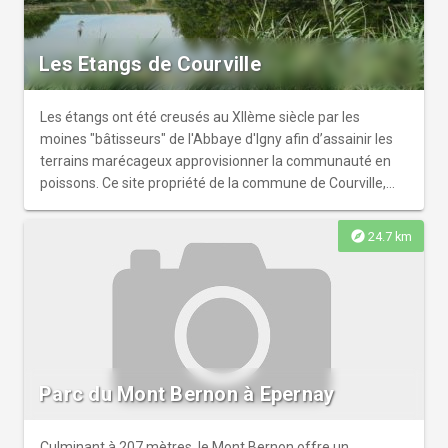
Les Etangs de Courville
Les étangs ont été creusés au XIIème siècle par les
moines "bâtisseurs" de l'Abbaye d'Igny afin d’assainir les
terrains marécageux approvisionner la communauté en
poissons. Ce site propriété de la commune de Courville,
est aujourd'hui un espace naturel protégé. Composé de 5
étangs et trois mares, il abrite 118 espèces d'oiseaux, 7
explore
24.7 km
espèces d'amphibiens et plus de 160 espèces végétales.
Parc du Mont Bernon à Epernay
Culminant à 207 mètres, le Mont Bernon offre un