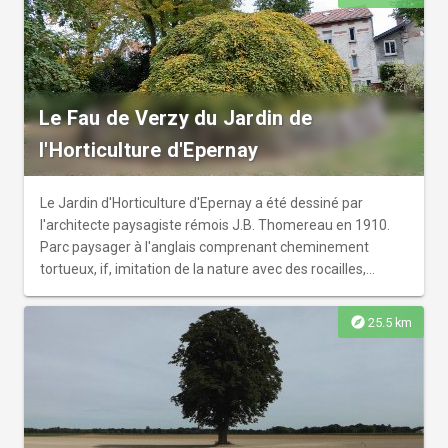
Le Fau de Verzy du Jardin de
l'Horticulture d'Epernay
Le Jardin d'Horticulture d'Epernay a été dessiné par
l'architecte paysagiste rémois J.B. Thomereau en 1910.
Parc paysager à l'anglais comprenant cheminement
tortueux, if, imitation de la nature avec des rocailles,
bassins et ruisseau pittoresque. C'est à cette époque que
le Fau de Verzy, issu de la forêt de Verzy est implanté
explore
25.5 km
dans le jardin.