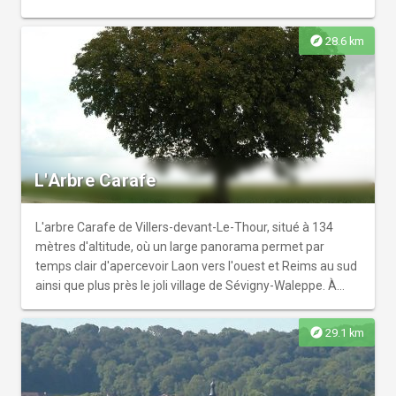
rappelle encore actuellement l'extrême violence des
combats. Un lieu très émouvant à découvrir grâce aux
explore
28.6 km
panneaux d'interprétation et aux trois Jardins de la Paix
qui le jalonnent, créés sous l'égide d'Art et Jardins Hauts-
de-France...
L'Arbre Carafe
L'arbre Carafe de Villers-devant-Le-Thour, situé à 134
mètres d'altitude, où un large panorama permet par
temps clair d'apercevoir Laon vers l'ouest et Reims au sud
ainsi que plus près le joli village de Sévigny-Waleppe. À
l'origine, l'arbre carafe était un orme séculaire. Il était
même un point de repère sur les cartes du pays. Frappé
explore
29.1 km
par la foudre, il a été remplacé par un marronnier en 1868.