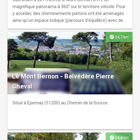
magnifique panorama à 360° sur le territoire viticole. Pour
y accéder, des cheminements piétons ont été aménagés
ainsi qu'un espace ludique (parcours d'équilibre) avec des
bancs et tables de pique-nique. Les pins parasol plantés
au siècle dernier par la famille Moët ont été préservés de
explore
24.7 km
même que les frênes, chênes et érables qui composent
les flancs du mont. Des zones de prairies ont également
été recréées pour diversifier les milieux naturels. Un
parking a été créé en haut du Chemin de la Source.
Le Mont Bernon - Belvédère Pierre
Cheval
Situé à Épernay (51200) au Chemin de la Source.
explore
24.8 km