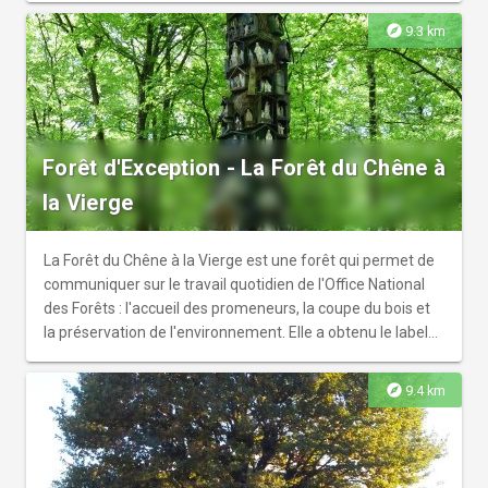
explore
9.3 km
Forêt d'Exception - La Forêt du Chêne à
la Vierge
La Forêt du Chêne à la Vierge est une forêt qui permet de
communiquer sur le travail quotidien de l'Office National
des Forêts : l'accueil des promeneurs, la coupe du bois et
la préservation de l'environnement. Elle a obtenu le label
Forêt d'Exception® en 2016.
explore
9.4 km