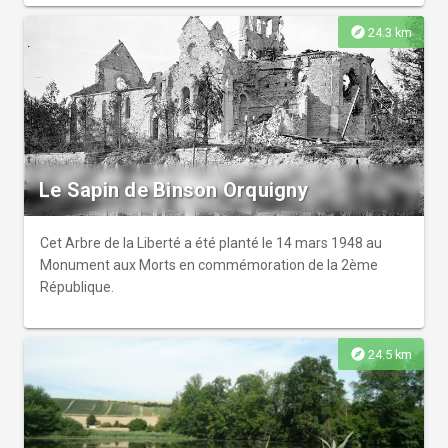
explore
24.3 km
Le Sapin de Binson Orquigny
Cet Arbre de la Liberté a été planté le 14 mars 1948 au
Monument aux Morts en commémoration de la 2ème
République.
explore
24.5 km