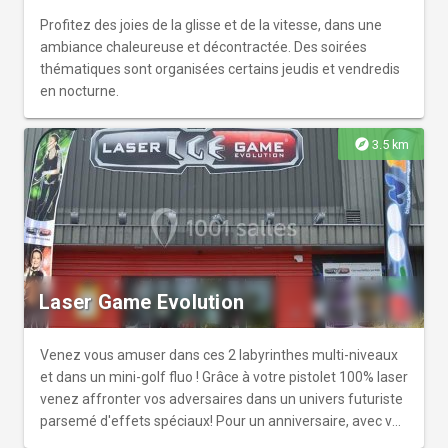
Profitez des joies de la glisse et de la vitesse, dans une
ambiance chaleureuse et décontractée. Des soirées
thématiques sont organisées certains jeudis et vendredis
en nocturne.
explore
3.5 km
Laser Game Evolution
Venez vous amuser dans ces 2 labyrinthes multi-niveaux
et dans un mini-golf fluo ! Grâce à votre pistolet 100% laser
venez affronter vos adversaires dans un univers futuriste
parsemé d'effets spéciaux! Pour un anniversaire, avec vos
amis ou encore vos collaborateurs, venez jouer sur