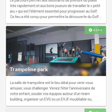
Le parcours permet aux débutants de prendre du plaisir
très rapidement et aux bons joueurs de travailler le « petit
jeu » qui est l’élément essentiel pour progresser au Golf.
Ce lieu a été conçu pour permettre la découverte du Golf
grâce à une pédagogie d’initiation adaptée, dans un climat
convivial ; pour permettre le perfectionnement de tous
explore
4.5 km
ceux qui veulent passer de la phase d’initiation à
l’accession au parcours ; pour permettre l’entraînement
des joueurs de bon niveau qui pourront améliorer leur
technique sur les espaces d’entraînement, l’efficacité de
leur petit jeu sur le parcours et pour se familiariser à la
réalisation d’un bon score.
Trampoline park
La salle de trampoline est le lieu idéal pour venir vous
amuser, vous challenger. Venez fêter l'anniversaire de
votre enfant, souder vos équipes autour d'un team
building, organiser un EVG ou un EVJF inoubliable ou
simplement vous défouler en défiant les lois de la gravité !
Chaque Trampoline Park indoor vous propose une salle de