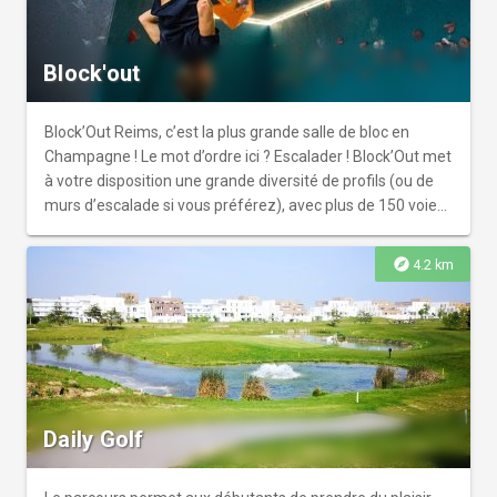
Block'out
Block’Out Reims, c’est la plus grande salle de bloc en
Champagne ! Le mot d’ordre ici ? Escalader ! Block’Out met
à votre disposition une grande diversité de profils (ou de
murs d’escalade si vous préférez), avec plus de 150 voies
dans 7 niveaux de difficulté, allant du débutant jusqu’à
l’expert. Que vous soyez un novice souhaitant s’initier au
explore
4.2 km
plaisir de la grimpe, ou un sportif chevronné à la recherche
de sensations, le cadre unique et convivial de Block’Out
mérite le détour. Et avec un renouvellement régulier des
voies, pas le temps de s’ennuyer ! Chez Block’Out, les
enfants sont les bienvenus dès 4 ans en cours et dès 6
ans en accès libre. L’occasion de partager une activité
originale en famille !
Daily Golf