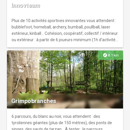
électrique en famille, entre amis ou en amoureux. La
Innovteam
nature nous veut du bien, n’attendez plus et montez en
selle pour une échappée verte !
Plus de 10 activités sportives innovantes vous attendent :
bubblefoot, homeball, archery, bumball, poullball, laser
extérieur, kinball... Cohésion, coopératif, collectif / intérieur
ou extérieur : à partir de 6 joueurs minimum (1h d’activité /
prévoir 1h30).
explore
8.1 km
Grimpobranches
6 parcours, du blanc au noir, vous attendent : des
tyroliennes géantes (plus de 150 mètres), des ponts de
singes, des sauts de tarzan... À tester : le parcours