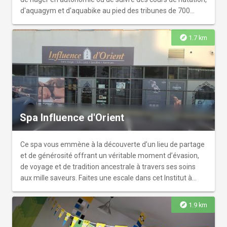
d'aquagym et d'aquabike au pied des tribunes de 700
spectateurs ! Pour les familles : un bassin ludique de
250m2, toboggan, pataugeoire, pentagliss et multiples
explore
1.7 km
jeux en eaux peu profondes pour sauter, glisser et profiter
de toutes les installations avec les enfants ! Pour tous : un
bassin bien-être adulte de 100m2, un espace détente, une
rivière à courant, des solariums... Une patinoire intérieure
et extérieure de plus de 800 m2, un espace fitness et
cross training, balnéo équipée de douches et jets, jacuzzi,
sauna et hammam, un espace « raquette » composé de 4
Spa Influence d'Orient
courts de squash et 2 de padel.
Ce spa vous emmène à la découverte d’un lieu de partage
et de générosité offrant un véritable moment d’évasion,
de voyage et de tradition ancestrale à travers ses soins
aux mille saveurs. Faites une escale dans cet Institut à
Reims et partez à la découverte de vos sens.
explore
1.9 km