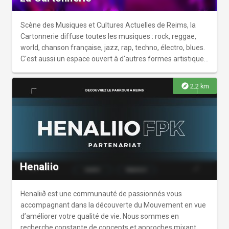
Scène des Musiques et Cultures Actuelles de Reims, la
Cartonnerie diffuse toutes les musiques : rock, reggae,
world, chanson française, jazz, rap, techno, électro, blues.
C'est aussi un espace ouvert à d'autres formes artistiques
telles que les arts de la rue, le multimédia, les arts
plastiques et un lieu de création pour les musiciens grâce
explore
2.2 km
à la mise à disposition d'outils performants (2 salles de
concerts, 5 studios de répétition et 1 d'enregistrement,
des conférences, des projections, des expos, des
formations et le festival La Magnifique Society).
Retrouvez toutes les informations sur le site internet, les
réseaux sociaux et l'application mobile !
Henaliio
Henaliið est une communauté de passionnés vous
accompagnant dans la découverte du Mouvement en vue
d’améliorer votre qualité de vie. Nous sommes en
recherche constante de concepts et approches mixant