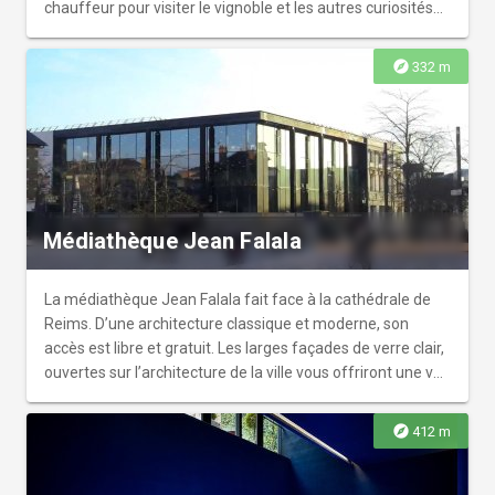
chauffeur pour visiter le vignoble et les autres curiosités
du département. Possibilité de louer jusqu'à 40 voitures de
collection.
explore
332 m
Médiathèque Jean Falala
La médiathèque Jean Falala fait face à la cathédrale de
Reims. D’une architecture classique et moderne, son
accès est libre et gratuit. Les larges façades de verre clair,
ouvertes sur l’architecture de la ville vous offriront une vue
inoubliable sur la façade de la cathédrale de Reims.
Labellisée Tourisme et Handicap pour les handicaps
explore
412 m
moteur, mental et auditif. De nombreux services sont
dédiés à l’accueil du public handicapé : livres, magazines,
de CDs et de DVDs ainsi que d’autres supports également.