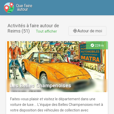
Que faire
autour
Activités à faire autour de
Reims (51)
Autour de moi
gps_fixed
Tout afficher
explore
228 m
Les Belles Champenoises
Faites-vous plaisir et visitez le département dans une
voiture de luxe.... L'équipe des Belles Champenoises met à
votre disposition des véhicules de collection avec