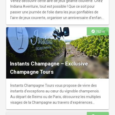
Venez découvrir cette aire de jeux géante couverte. Chez
Indiana Aventure, tout est possible ! Que ce soit pour
passer une journée de folie dans les jeux gonflables de
l'aire de jeux couverte, organiser un anniversaire d'enfant
vraiment original ou simplement faire plaisir à vos enfants
quelques heures devant une bonne pizza.
explore
762 m
Instants Champagne – Exclusive
Champagne Tours
Instants Champagne Tours vous propose de vivre des
instants d'exceptions au cœur du vignoble champenois.
Au départ de Reims ou de Paris, découvrez les multiples
visages de la Champagne au travers d'expériences
authentiques et exclusives. Possibilité de concevoir un
itinéraire sur mesure pour répondre à vos attentes et vos