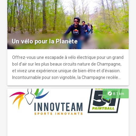
de 6 ans)... Tout est prévu pour satisfaire les petits comme
les grands !
Un vélo pour la Planète
Offrez-vous une escapade à vélo électrique pour un grand
bol d’air sur les plus beaux circuits nature de Champagne,
et vivez une expérience unique de bien-être et d’évasion.
Incontournable pour son vignoble, la Champagne recèle
des trésors naturels souvent insoupçonnés ; partez à la
découverte de ce magnifique patrimoine et parcourez des
explore
8.1 km
vignes à perte de vue, des sentiers de forêts d’exception
et des jardins remarquables dans la Montagne de Reims.
Vous souhaitez prendre le temps d’une pause gourmande
? Nous vous proposons des déjeuners gastronomiques et
des dégustations dans les caves de Champagne.
Réservez maintenant votre balade guidée à vélo