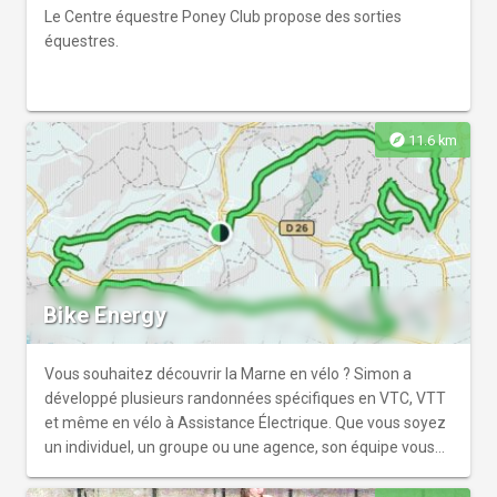
électrique serpente entre les espaces, dont une partie
Le Centre équestre Poney Club propose des sorties
passe sous les jeux des enfants. Enfin, à l’étage, la salle «
équestres.
NéoXpériences » est équipée d’un écran géant interactif
avec 22 jeux électroniques à ce jour. « Et un nouveau jeu
chaque mois ».
explore
11.6 km
Bike Energy
Vous souhaitez découvrir la Marne en vélo ? Simon a
développé plusieurs randonnées spécifiques en VTC, VTT
et même en vélo à Assistance Électrique. Que vous soyez
un individuel, un groupe ou une agence, son équipe vous
aide dans l'organisation de votre séjour sportif et met à
votre disposition un vélo ou un parc de vélos pour une 1/2