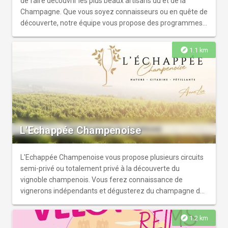
de faire découvrir les plus beaux artisans du et de la
Champagne. Que vous soyez connaisseurs ou en quête de
découverte, notre équipe vous propose des programmes
d’une ou plusieurs journées cousues main qui vous feront
voyager dans l’une des plus prestigieuses régions viticoles
explore
1.1 km
du monde. Navette privée, guide expert, dégustations
commentées, visites et activités, restauration et
hébergement, OenoSpheres s’occupe de tout ! Laissez-
vous guider par notre team de passionnés pour façonner
une expérience sur mesure unique.
L'Echappée Champenoise
L'Echappée Champenoise vous propose plusieurs circuits
semi-privé ou totalement privé à la découverte du
vignoble champenois. Vous ferez connaissance de
vignerons indépendants et dégusterez du champagne de
producteur. Plusieurs circuits semi privés vous sont
proposés : - Balades intimistes en tout petits groupes de 2
explore
1.2 km
à 8 personnes maximum - Transport privatif en Van Vito