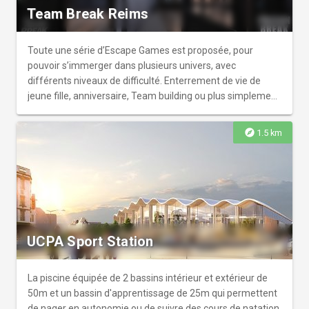
le vignoble depuis les airs. Après l'exploration terrestre,
Team Break Reims
revivez l'expérience avec une vue aérienne
époustouflante, observant les patchworks de vignes et les
charmants villages d'en haut. Vivez des moments
Toute une série d’Escape Games est proposée, pour
mémorables dans l'un des plus beaux vignobles du
pouvoir s’immerger dans plusieurs univers, avec
monde, où aventure, luxe, authenticité et plaisir se
différents niveaux de difficulté. Enterrement de vie de
rencontrent. Profitez de dégustations, visites de caves,
jeune fille, anniversaire, Team building ou plus simplement
rencontres avec les vignerons, pique-niques, et
envie de décompresser entre amis ou collègues, la
restaurants du terroir.
surprise sera totale ! Séminaires, cocktails ou autres
explore
1.5 km
évènements peuvent être réalisés grâce à différentes
formules incluant le traiteur, les animations et même la
privatisation des espaces. 400 m2 de superficie, 5 salles, 2
concepts !
UCPA Sport Station
La piscine équipée de 2 bassins intérieur et extérieur de
50m et un bassin d'apprentissage de 25m qui permettent
de nager en autonomie ou de suivre des cours de natation,