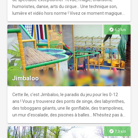
humoristes, danse, arts du cirque… Une technique son,
lumière et vidéo hors norme ! Vivez ce moment magique
où, la meneuse de Revue et les K-Girls apparaissent sur
scène pour vous offrir le show le plus époustouflant de
explore
6.2 km
Reims et sa région ! Né à Tinqueux, aujourd’hui installé à
Reims, le Kabaret est devenu une adresse emblématique
pour vivre un moment inoubliable. Quelques chiffres : –
550 places en formule repas dansant – 750 places assises
en formule repas music-hall – 1200 places assises en
formule théâtre – 1450 places en formule concert
Jimbaloo
Cette île, c'est Jimbaloo, le paradis du jeu pour les 0-12
ans ! Vous y trouverez des ponts de singe, des labyrinthes,
des toboggans géants, une île gonflable, des trampolines,
un mur d'escalade, des piscines à balles... N'hésitez pas à
profiter du Jimbaloo Café, un espace convivial et détendu
pour toute la tribu ! Organisation d'anniversaires, garderie
explore
7.3 km
sur mesure pour les sorties des parents (enfants à partir