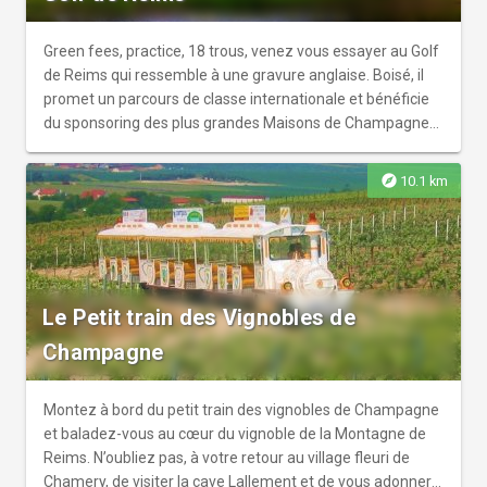
disposition. Port de mules antidérapantes obligatoire
(fournies).
Green fees, practice, 18 trous, venez vous essayer au Golf
de Reims qui ressemble à une gravure anglaise. Boisé, il
promet un parcours de classe internationale et bénéficie
du sponsoring des plus grandes Maisons de Champagnes
qui ont aussi participé à sa construction en 1928.
explore
10.1 km
Le Petit train des Vignobles de
Champagne
Montez à bord du petit train des vignobles de Champagne
et baladez-vous au cœur du vignoble de la Montagne de
Reims. N’oubliez pas, à votre retour au village fleuri de
Chamery, de visiter la cave Lallement et de vous adonner à