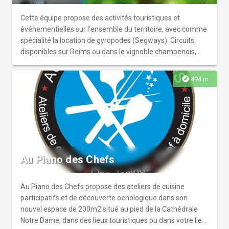
Cette équipe propose des activités touristiques et
événementielles sur l'ensemble du territoire, avec comme
spécialité la location de gyropodes (Segways). Circuits
disponibles sur Reims ou dans le vignoble champenois,
possibilité également de prestations sur mesure.
explore
494 m
Au Piano des Chefs
Au Piano des Chefs propose des ateliers de cuisine
participatifs et de découverte oenologique dans son
nouvel espace de 200m2 situé au pied de la Cathédrale
Notre Dame, dans des lieux touristiques ou dans votre lieu