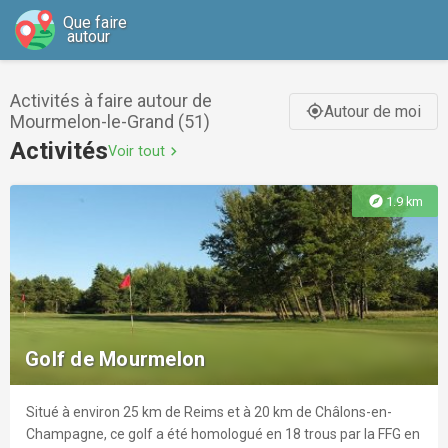
Que faire
autour
Activités à faire autour de
Autour de moi
gps_fixed
Mourmelon-le-Grand (51)
Activités
Voir tout
chevron_right
explore
1.9 km
Golf de Mourmelon
Situé à environ 25 km de Reims et à 20 km de Châlons-en-
Champagne, ce golf a été homologué en 18 trous par la FFG en