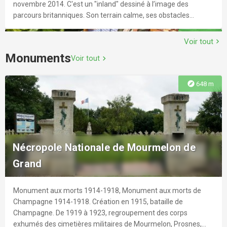
novembre 2014. C'est un "inland" dessiné à l’image des
parcours britanniques. Son terrain calme, ses obstacles
surprenants, son club-house original... en font un golf
explore
10.4 km
"rustique" où l’ambiance sympathique et conviviale est
Voir tout
chevron_right
assurée.
Monuments
Voir tout
chevron_right
explore
648 m
Balades en voiturette électrique –
Champagne Bonnevie-Bocart
Découvrez le vignoble d'une façon originale, à bord d'une
Nécropole Nationale de Mourmelon de
voiturette électrique ! La famille Bonnevie-Bocart vous invite
Grand
pour une balade commentée dans les vignes, à bord de leur
voiturette électrique, Galipette. La balade se clôture par une
dégustation de champagne dans les vignes, suivie d'une visite
Monument aux morts 1914-1918, Monument aux morts de
explore
12.2 km
guidée de leurs installations (pressoir, cuverie...). Possibilité de
Champagne 1914-1918. Création en 1915, bataille de
repas dans les vignes selon le circuit choisi. Sur réservation.
Champagne. De 1919 à 1923, regroupement des corps
exhumés des cimetières militaires de Mourmelon, Prosnes,