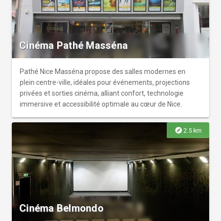
Cinéma Pathé Masséna
Pathé Nice Masséna propose des salles modernes en
plein centre-ville, idéales pour événements, projections
privées et sorties cinéma, alliant confort, technologie
immersive et accessibilité optimale au cœur de Nice.
explore
2.5 km
Cinéma Belmondo