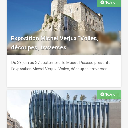
explore
16.5 km
Exposition Michel Verjux "Voiles,
découpes, traverses"
Du 28 juin au 27 septembre, le Musée Picasso présente
l'exposition Michel Verjux, Voiles, découpes, traverses.
explore
16.6 km