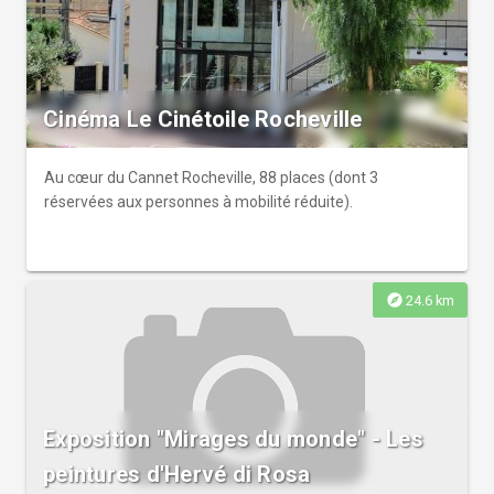
Cinéma Le Cinétoile Rocheville
Au cœur du Cannet Rocheville, 88 places (dont 3
réservées aux personnes à mobilité réduite).
explore
24.6 km
Exposition "Mirages du monde" - Les
peintures d'Hervé di Rosa