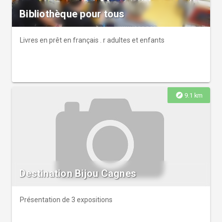
Bibliothèque pour tous
Livres en prêt en français . r adultes et enfants
explore
9.1 km
Destination Bijou Cagnes
Présentation de 3 expositions