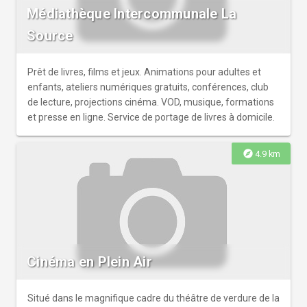
Médiathèque Intercommunale La
Source
Prêt de livres, films et jeux. Animations pour adultes et
enfants, ateliers numériques gratuits, conférences, club
de lecture, projections cinéma. VOD, musique, formations
et presse en ligne. Service de portage de livres à domicile.
explore
4.9 km
Cinéma en Plein Air
Situé dans le magnifique cadre du théâtre de verdure de la