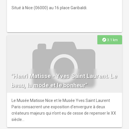
Situé à Nice (06000) au 16 place Garibaldi.
explore
3.1 km
"Henri Matisse - Yves Saint Laurent. Le
beau, la mode et le bonheur"
Le Musée Matisse Nice et le Musée Yves Saint Laurent
Paris consacrent une exposition d’envergure à deux
créateurs majeurs qui n’ont eu de cesse de repenser le XX
siècle...