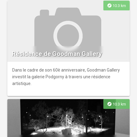
explore
10.3 km
Résidence de Goodman Gallery
Dans le cadre de son 60è anniversaire, Goodman Gallery
investit la galerie Podgorny à travers une résidence
artistique.
explore
10.3 km