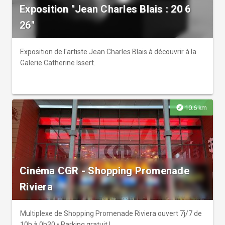
Exposition "Jean Charles Blais : 20 6
26"
Exposition de l'artiste Jean Charles Blais à découvrir à la
Galerie Catherine Issert.
explore
10.6 km
Cinéma CGR - Shopping Promenade
Riviera
Multiplexe de Shopping Promenade Riviera ouvert 7j/7 de
10h à 0h30 • Parking gratuit !