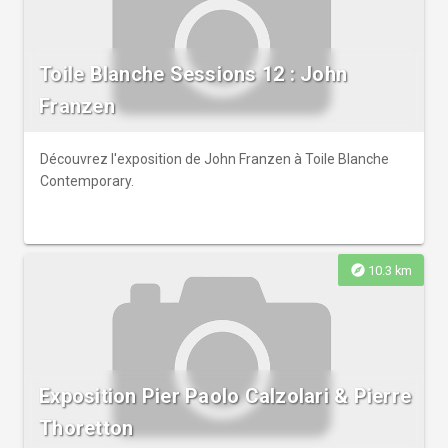
Toile Blanche Sessions 12 : John
Franzen
Découvrez l'exposition de John Franzen à Toile Blanche
Contemporary.
explore
10.3 km
Exposition Pier Paolo Calzolari & Pierre
Thoretton