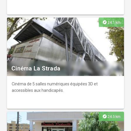
explore
24.1 km
Cinéma La Strada
Cinéma de 5 salles numériques équipées 3D et
accessibles aux handicapés.
explore
24.5 km