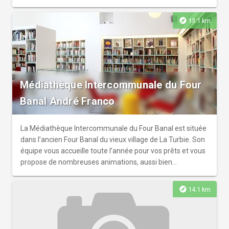
explore
13.1 km
Médiathèque Intercommunale du Four
Banal André Franco
La Médiathèque Intercommunale du Four Banal est située
dans l’ancien Four Banal du vieux village de La Turbie. Son
équipe vous accueille toute l’année pour vos prêts et vous
propose de nombreuses animations, aussi bien
ponctuelles que récurrentes.
explore
14.1 km