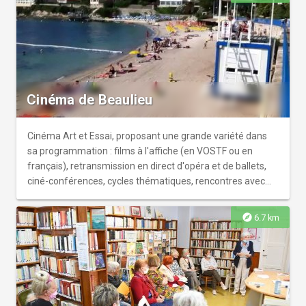
Cinéma de Beaulieu
Cinéma Art et Essai, proposant une grande variété dans
sa programmation : films à l'affiche (en VOSTF ou en
français), retransmission en direct d'opéra et de ballets,
ciné-conférences, cycles thématiques, rencontres avec
des cinéastes...r 3D disponible.
explore
6.7 km