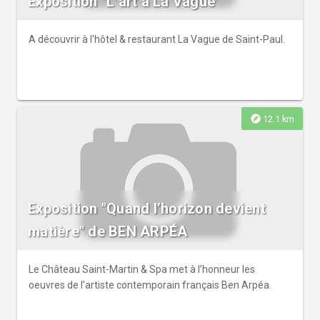
Exposition "L’art à La Vague"
A découvrir à l'hôtel & restaurant La Vague de Saint-Paul.
explore
12.1 km
Exposition "Quand l’horizon devient
matière" de BEN ARPÉA
Le Château Saint-Martin & Spa met à l’honneur les
oeuvres de l’artiste contemporain français Ben Arpéa.