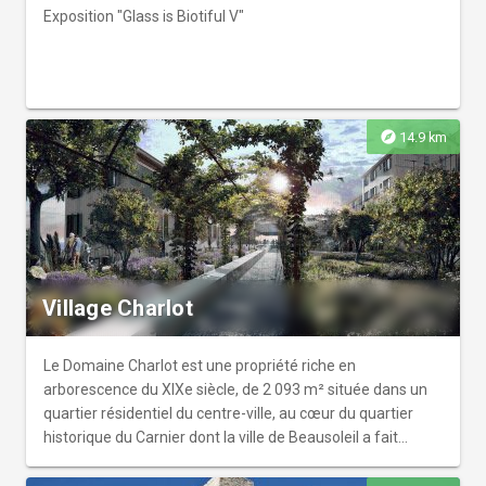
Exposition "Glass is Biotiful V"
explore
14.9 km
Village Charlot
Le Domaine Charlot est une propriété riche en
arborescence du XIXe siècle, de 2 093 m² située dans un
quartier résidentiel du centre-ville, au cœur du quartier
historique du Carnier dont la ville de Beausoleil a fait
l’acquisition en 2008.