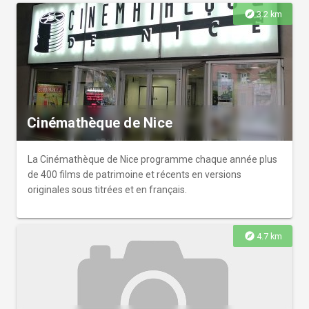
explore
3.2 km
Cinémathèque de Nice
La Cinémathèque de Nice programme chaque année plus
de 400 films de patrimoine et récents en versions
originales sous titrées et en français.
explore
4.7 km