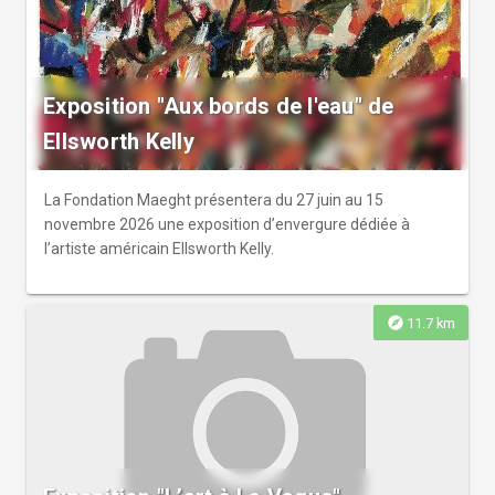
Exposition "Aux bords de l'eau" de
Ellsworth Kelly
La Fondation Maeght présentera du 27 juin au 15
novembre 2026 une exposition d’envergure dédiée à
l’artiste américain Ellsworth Kelly.
explore
11.7 km