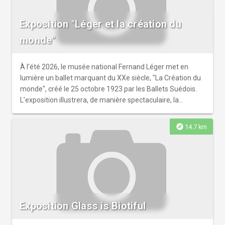
Exposition "Léger et la création du
monde"
À l’été 2026, le musée national Fernand Léger met en
lumière un ballet marquant du XXe siècle, "La Création du
monde", créé le 25 octobre 1923 par les Ballets Suédois.
L’exposition illustrera, de manière spectaculaire, la
postérité du ballet...
explore
14.7 km
Exposition Glass is Biotiful