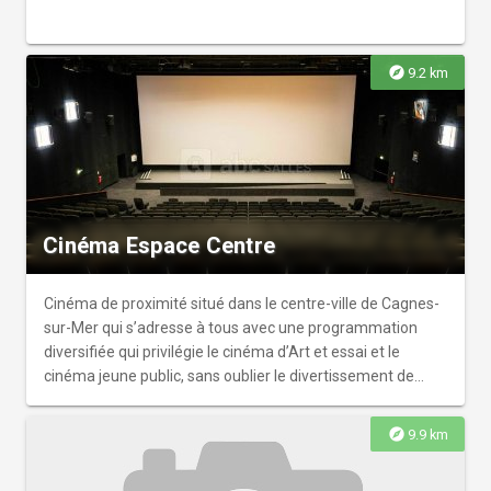
explore
9.2 km
Cinéma Espace Centre
Cinéma de proximité situé dans le centre-ville de Cagnes-
sur-Mer qui s’adresse à tous avec une programmation
diversifiée qui privilégie le cinéma d’Art et essai et le
cinéma jeune public, sans oublier le divertissement de
qualité. Billets 4€-6€-7€-8€-
explore
9.9 km