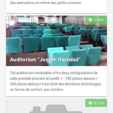
des animations et même des petits concerts.
explore
17.8 km
Auditorium "Joseph Raybaud"
Cet auditorium modulable offre deux configurations de
salle possible pouvant accueillir :r - 180 places assises.r -
300 places debout.r Il est doté des dernières technologies
en terme de confort, son, lumière
explore
18.1 km