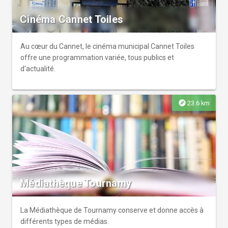
Cinéma Cannet Toiles
Au cœur du Cannet, le cinéma municipal Cannet Toiles
offre une programmation variée, tous publics et
d'actualité.
explore
23.6 km
Médiathèque Tournamy
La Médiathèque de Tournamy conserve et donne accès à
différents types de médias.