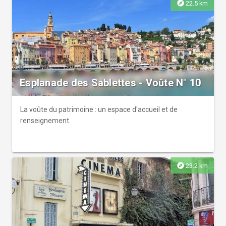
explore
22.5 km
Esplanade des Sablettes - Voûte N° 10
La voûte du patrimoine : un espace d'accueil et de
renseignement.
explore
23.2 km