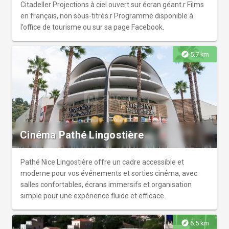
Citadeller Projections à ciel ouvert sur écran géant.r Films
en français, non sous-titrés.r Programme disponible à
l’office de tourisme ou sur sa page Facebook.
explore
5.7 km
Cinéma Pathé Lingostière
Pathé Nice Lingostière offre un cadre accessible et
moderne pour vos événements et sorties cinéma, avec
salles confortables, écrans immersifs et organisation
simple pour une expérience fluide et efficace.
explore
6.5 km