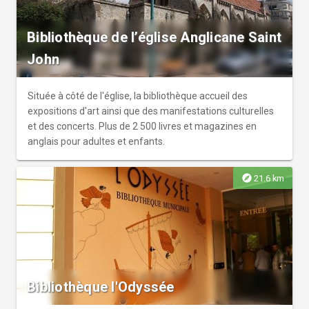
Bibliothèque de l’église Anglicane Saint
John
Située à côté de l'église, la bibliothèque accueil des
expositions d'art ainsi que des manifestations culturelles
et des concerts. Plus de 2 500 livres et magazines en
anglais pour adultes et enfants.
explore
21.6 km
Bibliothèque l'Odyssée