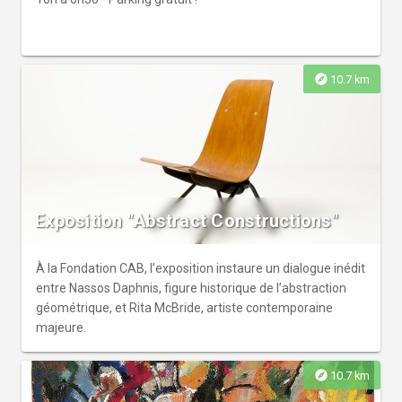
explore
10.7 km
Exposition "Abstract Constructions"
À la Fondation CAB, l’exposition instaure un dialogue inédit
entre Nassos Daphnis, figure historique de l’abstraction
géométrique, et Rita McBride, artiste contemporaine
majeure.
explore
10.7 km