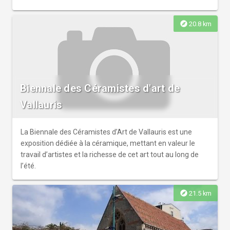
explore
20.8 km
Biennale des Céramistes d'art de
Vallauris
La Biennale des Céramistes d’Art de Vallauris est une
exposition dédiée à la céramique, mettant en valeur le
travail d’artistes et la richesse de cet art tout au long de
l’été.
explore
21.5 km