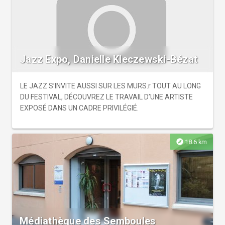
Jazz Expo, Danielle Kleczewski-Bézat
LE JAZZ S’INVITE AUSSI SUR LES MURS.r TOUT AU LONG
DU FESTIVAL, DÉCOUVREZ LE TRAVAIL D’UNE ARTISTE
EXPOSÉ DANS UN CADRE PRIVILÉGIÉ.
explore
18.6 km
Médiathèque des Semboules