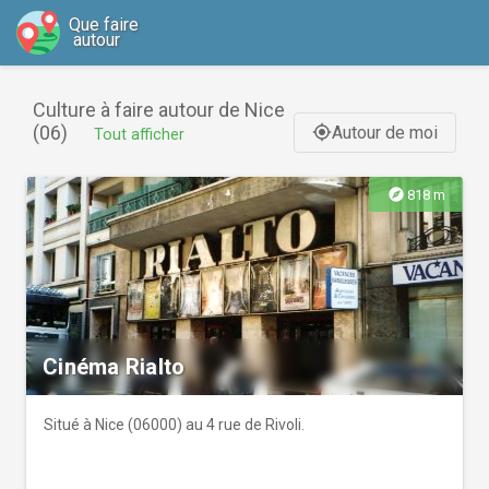
Que faire
autour
Culture à faire autour de Nice
(06)
Autour de moi
gps_fixed
Tout afficher
explore
818 m
Cinéma Rialto
Situé à Nice (06000) au 4 rue de Rivoli.