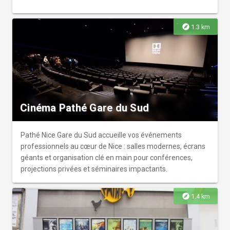
explore
1.3 km
Cinéma Pathé Gare du Sud
Pathé Nice Gare du Sud accueille vos événements
professionnels au cœur de Nice : salles modernes, écrans
géants et organisation clé en main pour conférences,
projections privées et séminaires impactants.
explore
1.4 km