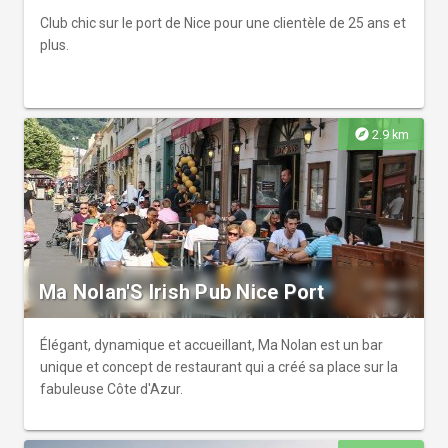
Club chic sur le port de Nice pour une clientèle de 25 ans et
plus.
explore
2.9 km
Ma Nolan'S Irish Pub Nice Port
Élégant, dynamique et accueillant, Ma Nolan est un bar
unique et concept de restaurant qui a créé sa place sur la
fabuleuse Côte d'Azur.