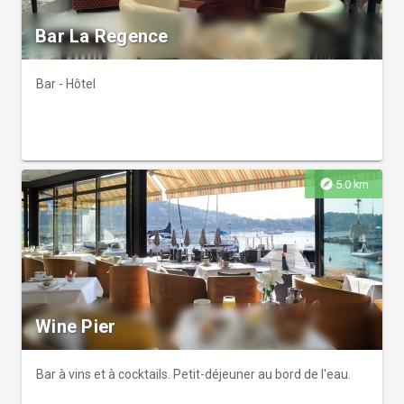
Bar La Regence
Bar - Hôtel
explore
5.0 km
Wine Pier
Bar à vins et à cocktails. Petit-déjeuner au bord de l'eau.