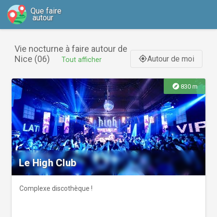
Que faire
autour
Vie nocturne à faire autour de
Nice (06)
Autour de moi
gps_fixed
Tout afficher
explore
830 m
Le High Club
Complexe discothèque !