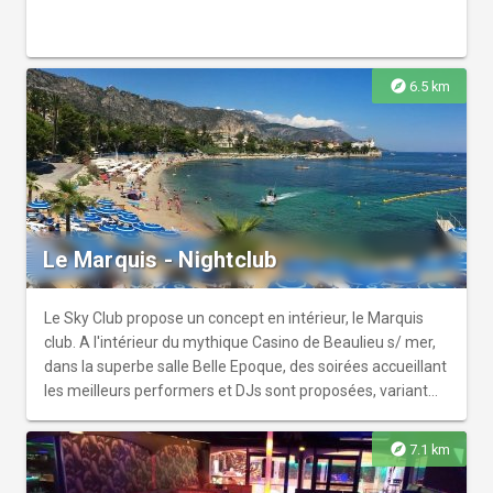
explore
6.5 km
Le Marquis - Nightclub
Le Sky Club propose un concept en intérieur, le Marquis
club. A l'intérieur du mythique Casino de Beaulieu s/ mer,
dans la superbe salle Belle Epoque, des soirées accueillant
les meilleurs performers et DJs sont proposées, variant
les thèmes chaque soir.
explore
7.1 km