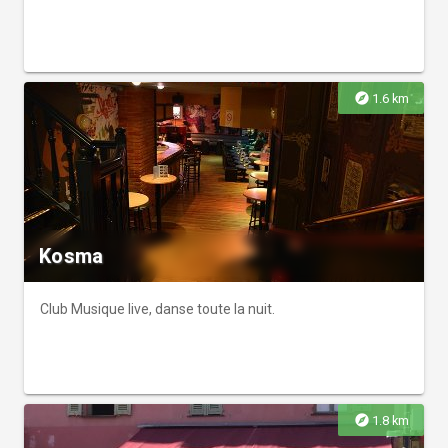
explore
1.6 km
Kosma
Club Musique live, danse toute la nuit.
explore
1.8 km