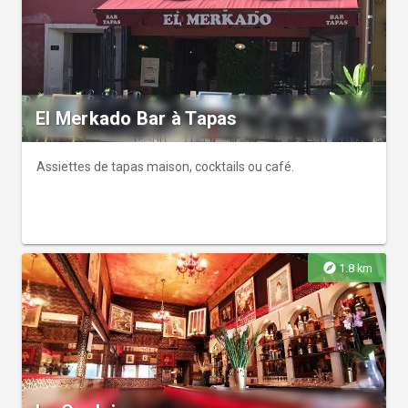
El Merkado Bar à Tapas
Assiettes de tapas maison, cocktails ou café.
explore
1.8 km