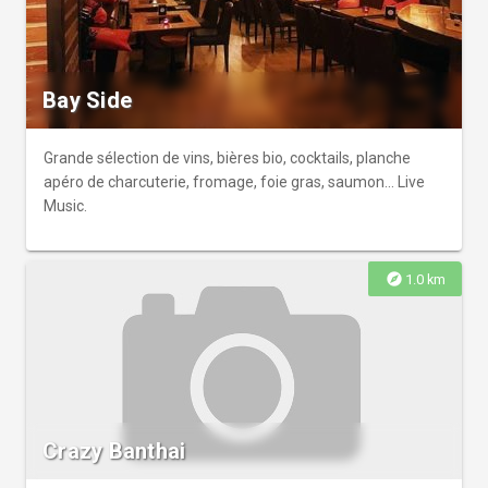
Bay Side
Grande sélection de vins, bières bio, cocktails, planche
apéro de charcuterie, fromage, foie gras, saumon... Live
Music.
explore
1.0 km
Crazy Banthai