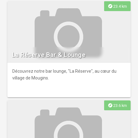
explore
23.4 km
La Réserve Bar & Lounge
Découvrez notre bar lounge, "La Réserve", au cœur du
village de Mougins.
explore
23.6 km