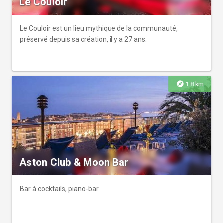
Le Couloir
Le Couloir est un lieu mythique de la communauté,
préservé depuis sa création, il y a 27 ans.
explore
1.8 km
Aston Club & Moon Bar
Bar à cocktails, piano-bar.