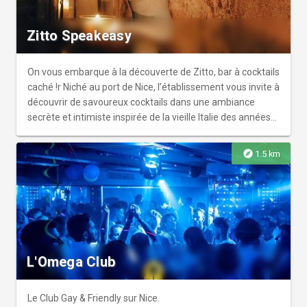
Zitto Speakeasy
On vous embarque à la découverte de Zitto, bar à cocktails
caché !r Niché au port de Nice, l’établissement vous invite à
découvrir de savoureux cocktails dans une ambiance
secrète et intimiste inspirée de la vieille Italie des années
20.
explore
1.5 km
L'Omega Club
Le Club Gay & Friendly sur Nice.