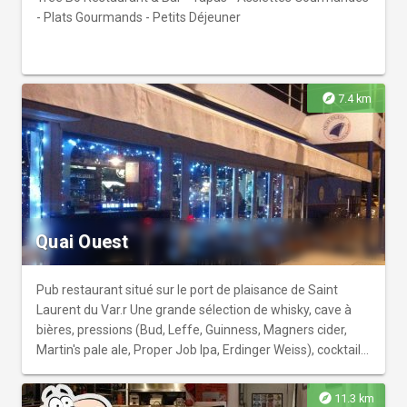
- Plats Gourmands - Petits Déjeuner
explore
7.4 km
Quai Ouest
Pub restaurant situé sur le port de plaisance de Saint
Laurent du Var.r Une grande sélection de whisky, cave à
bières, pressions (Bud, Leffe, Guinness, Magners cider,
Martin's pale ale, Proper Job Ipa, Erdinger Weiss), cocktails,
tapas, hamburger.
explore
11.3 km