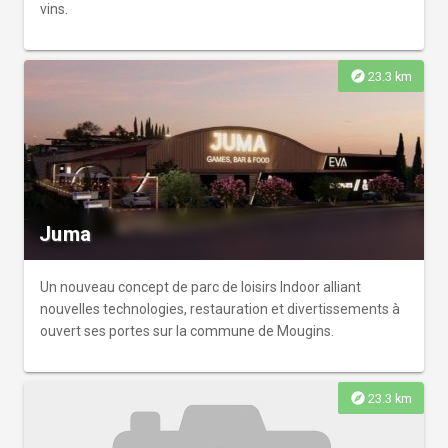
vins.
explore
23.3 km
Juma
Un nouveau concept de parc de loisirs Indoor alliant
nouvelles technologies, restauration et divertissements à
ouvert ses portes sur la commune de Mougins.
explore
23.3 km