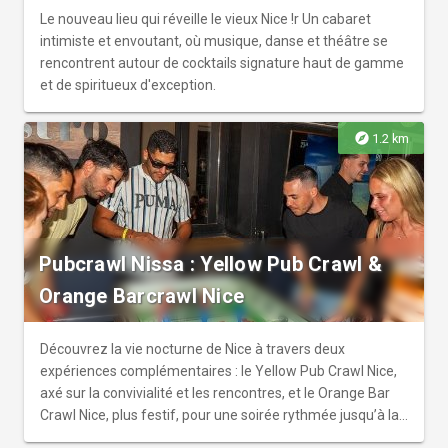
Le nouveau lieu qui réveille le vieux Nice !r Un cabaret
intimiste et envoutant, où musique, danse et théâtre se
rencontrent autour de cocktails signature haut de gamme
et de spiritueux d'exception.
explore
1.2 km
Pubcrawl Nissa : Yellow Pub Crawl &
Orange Barcrawl Nice
Découvrez la vie nocturne de Nice à travers deux
expériences complémentaires : le Yellow Pub Crawl Nice,
axé sur la convivialité et les rencontres, et le Orange Bar
Crawl Nice, plus festif, pour une soirée rythmée jusqu’à la
fin de nuit.