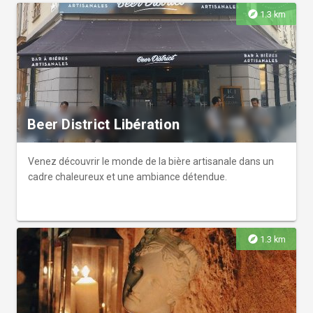
explore
1.3 km
Beer District Libération
Venez découvrir le monde de la bière artisanale dans un
cadre chaleureux et une ambiance détendue.
explore
1.3 km