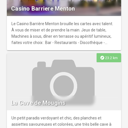
Casino Barriere Menton
Le Casino Barrière Menton brouille les cartes avec talent.
À vous de miser et de prendre la main. Jeux de table,
Machines à sous, dîner en terrasse ou apéritif lumineux,
faites votre choix : Bar - Restaurants - Discothèque -
Espaces réunion et évènements.
explore
23.2 km
La Cave de Mougins
Un petit paradis verdoyant et chic, des planches et
assiettes savoureuses et colorées, une très belle cave à