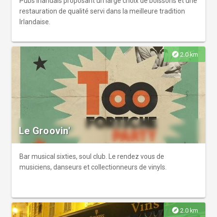
Pubs Irlandais proposant un large choix de boissons et une
restauration de qualité servi dans la meilleure tradition
Irlandaise.
explore
2.0 km
Le Groovin'
Bar musical sixties, soul club. Le rendez vous de
musiciens, danseurs et collectionneurs de vinyls.
explore
2.0 km