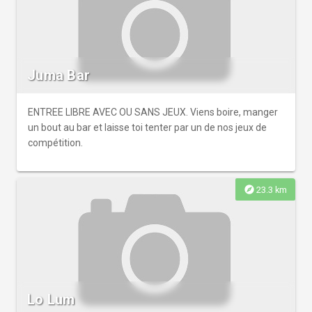
Juma Bar
ENTREE LIBRE AVEC OU SANS JEUX. Viens boire, manger
un bout au bar et laisse toi tenter par un de nos jeux de
compétition.
explore
23.3 km
Lo Lum