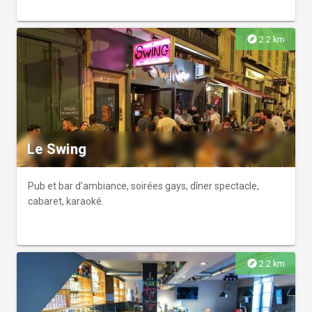
explore
2.2 km
Le Swing
Pub et bar d'ambiance, soirées gays, dîner spectacle,
cabaret, karaoké.
explore
2.2 km