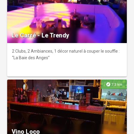
Le Carré - Le Trendy
2 Clubs, 2 Ambiances, 1 décor naturel à couper le souffle :
“La Baie des Anges”
explore
7.3 km
Vino Loco