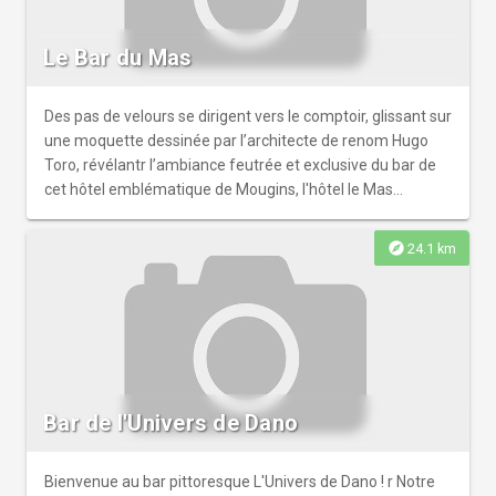
Le Bar du Mas
Des pas de velours se dirigent vers le comptoir, glissant sur
une moquette dessinée par l’architecte de renom Hugo
Toro, révélantr l’ambiance feutrée et exclusive du bar de
cet hôtel emblématique de Mougins, l'hôtel le Mas
Candille.
explore
24.1 km
Bar de l'Univers de Dano
Bienvenue au bar pittoresque L'Univers de Dano ! r Notre