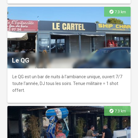
partager. Petit-déjeuner de 8h à 12h, 6€
explore
7.3 km
Le QG
Le QG est un bar de nuits à l'ambiance unique, ouvert 7/7
toute l'année, DJ tous les soirs. Tenue militaire = 1 shot
offert.
explore
7.3 km