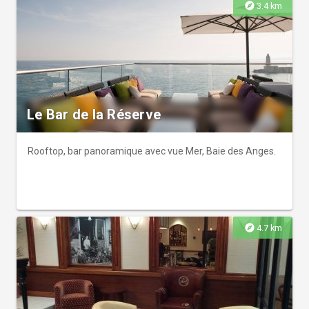
explore
3.4 km
Le Bar de la Réserve
Rooftop, bar panoramique avec vue Mer, Baie des Anges.
explore
4.7 km