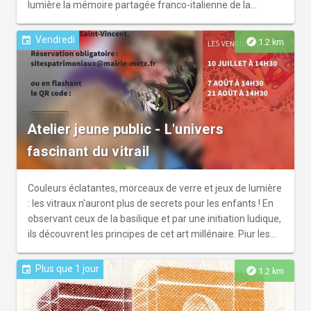
lumière la mémoire partagée franco-italienne de la
Grande Guerre. Cette exposition met en parallèle des unes
de journaux français et italiens de 1914 à 1918.
Vendredi
event
explore
1.2 km
Atelier jeune public - L'univers
fascinant du vitrail
Couleurs éclatantes, morceaux de verre et jeux de lumière
: les vitraux n'auront plus de secrets pour les enfants ! En
observant ceux de la basilique et par une initiation ludique,
ils découvrent les principes de cet art millénaire. Piur les
enfants de 10 à 15 ans.
Plus que 1 jour
event
explore
1.2 km