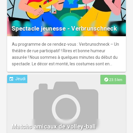
Spectacle jeunesse - Verbrunschneck
Au programme de ce rendez-vous : Verbrunschneck – Un
théâtre de rue participatif ! Rires et bonne humeur
assurée ! Nous sommes à quelques minutes du début du
spectacle. Le décor est monté, les costumes sont en
place, la sono est branchée mais pas de comédiens en
train de s’échauffer en coulisse ! Mais où est passée
Jeudi
event
explore
23.5 km
l’équipe ?? Heureusement le public est chaud, et grâce à
lui, le spectacle aura bien lieu !
Matchs amicaux de volley-ball