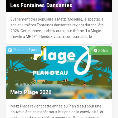
Les Fontaines Dansantes
Événement très populaire à Metz (Moselle), le spectacle
son et lumières Fontaines dansantes revient durant l'été
2026. Cette année, le show aura pour thème "La Magie
s'invite à METZ" . Rendez-vous incontournable, le
spectacle son et lumière Fontaines dansantes se déroule
à l'entrée du plan d'eau, au Lac aux Cygnes. À l'instar de
Plus que 8 jours
event
explore
2.0 km
l'année précédente, le public pourra admirer le spectacle
durant plus de vingt minutes. Plusieurs centaines de jets
d'eau animés et colorés se déploient jusqu'à 14 mètres de
haut tout en se mélangeant à des projections vidéos. Le
tout sur fond musical.
Metz Plage 2026
Metz Plage revient cette année au Plan d’eau pour une
nouvelle édition placée sous le signe de la convivialité, du
partage et du plaisir d’être ensemble. Petits et grands