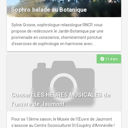
Sophro balade au Botanique
Sylvie Grosse, sophrologue relaxologue RNCP, vous
propose de redécouvrir le Jardin Botanique par une
promenade en conscience, cheminement ponctué
d'exercices de sophrologie en harmonie avec
l'environnement.S'oxygéner et se détendre, chacun à son
rythme, prendre du temps pour soi. Une sophro balade,
explore
11.4 km
c'est aussi aiguiser ses sens, être pleinement dans son
corps et à son écoute dans l'instant présent. Pour être à
l'aise, baskets, bouteille d'eau et mini sac à dos plutôt que
sac à main. Pour votre confort, le groupe est limité à 5
personnes, sur réservation exclusivement. Si les dates ne
Concert LES HEURES MUSICALES de
vous conviennent pas, n'hésitez pas à me contacter pour
convenir d'une visite privatisée.
l’œuvre de Jaumont
Pour sa 13ème saison, le Musée de l’Œuvre de Jaumont
s'associe au Centre Socioculturel St Exupéry d'Amnéville !