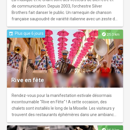
avec le groupe ELIXIR - Samedi 1er août ouverture à 18h :
de communication. Depuis 2003, l’orchestre Silver
animation musicale avec le groupe ELIXIR - Samedi 15
Brothers fait danser le public. Un ramequin de chanson
août ouverture à 18h : animation musicale avec le groupe
française saupoudré de variété italienne avec un zeste de
ELIXIR
pop anglaise, le tout sur un lit d’accordéon, voilà ce qu’ont
préparé les Silver Brothers pour leur passage aux Estivales
Plus que 6 jours
event
explore
25.0 km
de Thionville qui risque de tenir ses promesses. En cas
d'intempéries, le concert aura lieu à la salle du Casino à
Thionville.
Rive en fête
Rendez-vous pour la manifestation estivale désormais
incontournable "Rive en Fête" ! A cette occasion, des
chalets sont installés le long de la Moselle. Les visiteurs y
trouvent des restaurants éphémères dans une ambiance
de vacances. Des concerts, des ateliers, des expositions,
des animations famille et des activités sportives sont