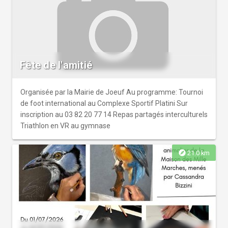
Fête de l'amitié
Organisée par la Mairie de Joeuf Au programme: Tournoi
de foot international au Complexe Sportif Platini Sur
inscription au 03 82 20 77 14 Repas partagés interculturels
Triathlon en VR au gymnase
explore
21.0 km