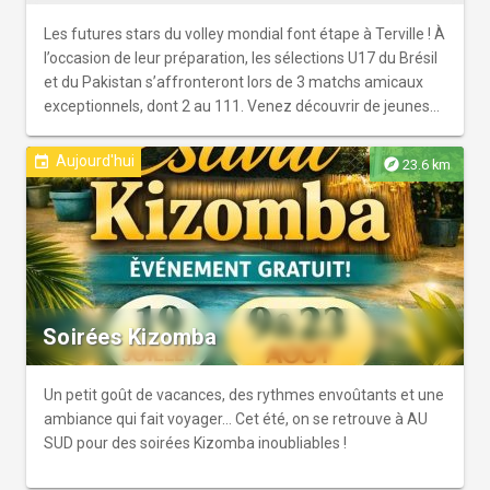
Les futures stars du volley mondial font étape à Terville ! À
l’occasion de leur préparation, les sélections U17 du Brésil
et du Pakistan s’affronteront lors de 3 matchs amicaux
exceptionnels, dont 2 au 111. Venez découvrir de jeunes
talents promis au plus haut niveau et profiter d’un
spectacle sportif de très haut niveau ! On vous attend
Aujourd'hui
event
explore
23.6 km
nombreux pour encourager ces équipes et vivre un bel
événement sportif à Terville !
Soirées Kizomba
Un petit goût de vacances, des rythmes envoûtants et une
ambiance qui fait voyager… Cet été, on se retrouve à AU
SUD pour des soirées Kizomba inoubliables !