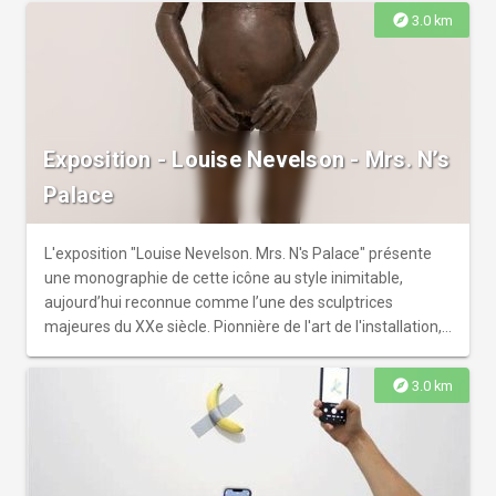
explore
3.0 km
Exposition - Louise Nevelson - Mrs. N’s
Palace
L'exposition "Louise Nevelson. Mrs. N's Palace" présente
une monographie de cette icône au style inimitable,
aujourd’hui reconnue comme l’une des sculptrices
majeures du XXe siècle. Pionnière de l'art de l'installation,
son art est généralement évoqué à l’aune du cubisme, du
constructivisme, du ready-made ou des pratiques du
explore
3.0 km
collage des mouvements dada et surréalistes, mais ses
sources d’inspiration sont bien plus vastes. Cinquante ans
après sa dernière monographie en France, cette
exposition invite à une immersion dans ses multiples