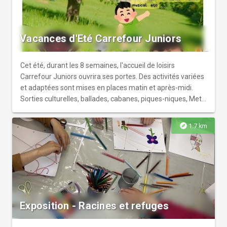
Vacances d'Eté Carrefour Juniors
Cet été, durant les 8 semaines, l'accueil de loisirs
Carrefour Juniors ouvrira ses portes. Des activités variées
et adaptées sont mises en places matin et après-midi.
Sorties culturelles, ballades, cabanes, piques-niques, Metz
Plage, activités sportives, collectives,
d'expression/théâtrales, de découverte culturelle, d'éveil
explore
1.7 km
musical, en plein air... Pour le bien être de l'enfant, des
petits temps libres sont également proposés aux enfants,
avec l'accompagnement d'un personnel sensibilisé aux
besoins de l'enfant et à l'écoute des publics.
Exposition - Racines et refuges