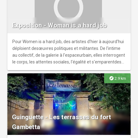
Exposition - Woman is a hard job
Pour Women is a hard job, des artistes d'hier à aujourd'hui
déploient desœuvres politiques et militantes. De l'intime
au collectif, de la galerie à l'espaceurbain, elles interrogent
le corps, les attentes sociales, l'égalité et s'emparentdes
espaces pour s'exposer et imposer un geste artistique et
politique. Curatée par Myriama Idir et Collectif
explore
2.9 km
Riveté.Artistes : Alicia Gardès, Clara Denidet, Graciela
Sacco, Guerrilla Girls, Nil Yalter & Nicole Croiset, Vera
Primavera, La Dynamique des Choses.En partenariat avec
le 49 Nord 6 Est - Frac Lorraine.
Guinguette - Les terrasses du fort
Gambetta