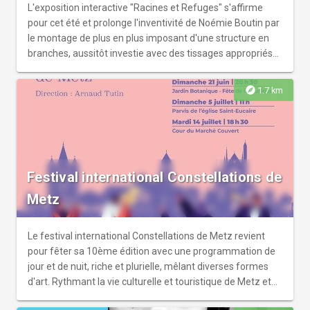
L'exposition interactive "Racines et Refuges" s'affirme
pour cet été et prolonge l'inventivité de Noémie Boutin par
le montage de plus en plus imposant d'une structure en
branches, aussitôt investie avec des tissages appropriés
et originaux. Les élèves de Michel Lelièvre, sculpteur et
plasticien, qui ont participé à cette création sont aussi
explore
1.7 km
enchantés de se retrouver amicalement dans cet
habitacle. Cette performance durera pratiquement tout
l'été, évoluant au gré des participants. Toute une poésie
en ressort : un alphabet de partage, des souvenirs
d'enfance, des discussions heureuses qui remplissent
Festival international Constellations de
cette salle de vie, la vie en bleu pour qui le veut.
Metz
Le festival international Constellations de Metz revient
pour fêter sa 10ème édition avec une programmation de
jour et de nuit, riche et plurielle, mêlant diverses formes
d'art. Rythmant la vie culturelle et touristique de Metz et
rayonnant au-delà des limites de la cité, Constellations de