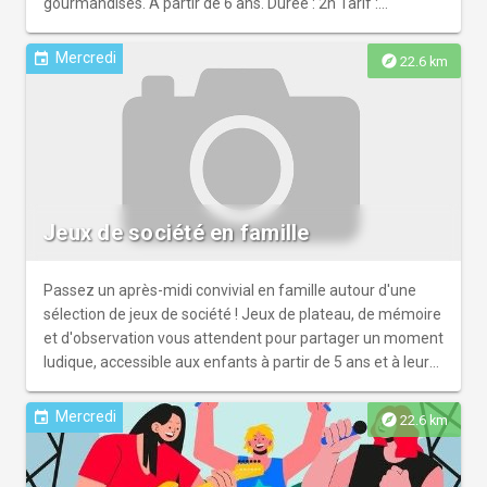
gourmandises. A partir de 6 ans. Durée : 2h Tarif :
10€/adulte et 8€/enfant Réservations obligatoires car
places limitées. Un minimum de 5 personnes est requis
Mercredi
event
explore
22.6 km
pour que la balade ait lieu. Attention marches et dénivelé
le long du parcours, prévoir des chaussures adaptées.
Infos et réservations : miltol.tourisme@gmail.com ou 07
85 69 99 62
Jeux de société en famille
Passez un après-midi convivial en famille autour d'une
sélection de jeux de société ! Jeux de plateau, de mémoire
et d'observation vous attendent pour partager un moment
ludique, accessible aux enfants à partir de 5 ans et à leurs
proches. Une belle occasion de jouer, s'amuser et relever
des défis ensemble. Réservation obligatoire.
Mercredi
event
explore
22.6 km