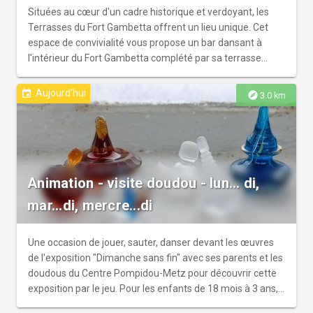
Situées au cœur d'un cadre historique et verdoyant, les
Terrasses du Fort Gambetta offrent un lieu unique. Cet
espace de convivialité vous propose un bar dansant à
l'intérieur du Fort Gambetta complété par sa terrasse
semi-couverte. Danse, salsa et bachata chaque dimanche
après-midi. Sur place est proposée une petite restauration
Aujourd'hui
event
explore
3.0 km
ainsi que diverses boissons et cocktails*. *L'abus d'alcool
est dangereux pour la santé, à consommer avec
modération.
Animation - visite doudou - lun... di,
mar...di, mercre...di
Une occasion de jouer, sauter, danser devant les œuvres
de l'exposition "Dimanche sans fin" avec ses parents et les
doudous du Centre Pompidou-Metz pour découvrir cette
exposition par le jeu. Pour les enfants de 18 mois à 3 ans,
accompagné par un adulte.