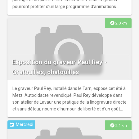
pourront profiter d’un large programme d’animations
sportives, culturelles et ludiques. Au cœur de l’été, le Plan
d’eau se transformera une nouvelle fois en un lieu de
explore
2.0 km
détente, de découverte et de rencontres, ouvert à toutes
les générations.
Exposition du graveur Paul Rey -
Gratouilles, chatouilles
Le graveur Paul Rey, installé dans le Tarn, expose cet été à
Metz. Autodidacte revendiqué, Paul Rey développe dans
son atelier de Lavaur une pratique de la linogravure directe
et sans détour, nourrie d'humour, de liberté et d'un goût
assumé pour les images qui grincent un peu. L'exposition
réunit des linogravures et des gravures sur tétrapak,
Mercredi
event
explore
2.1 km
technique de récupération utilisant des emballages
alimentaires comme matrices d'impression. Animaux,