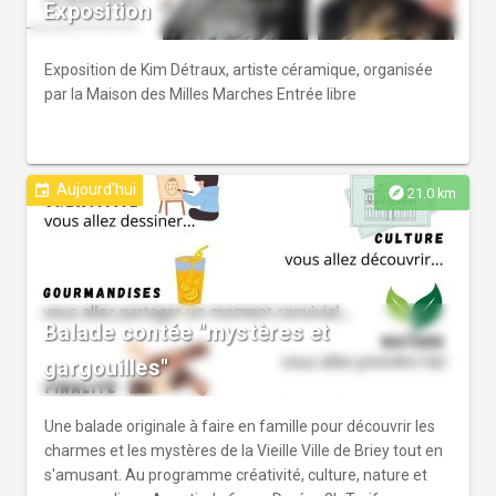
Exposition
Exposition de Kim Détraux, artiste céramique, organisée
par la Maison des Milles Marches Entrée libre
Aujourd'hui
event
explore
21.0 km
Balade contée "mystères et
gargouilles"
Une balade originale à faire en famille pour découvrir les
charmes et les mystères de la Vieille Ville de Briey tout en
s'amusant. Au programme créativité, culture, nature et