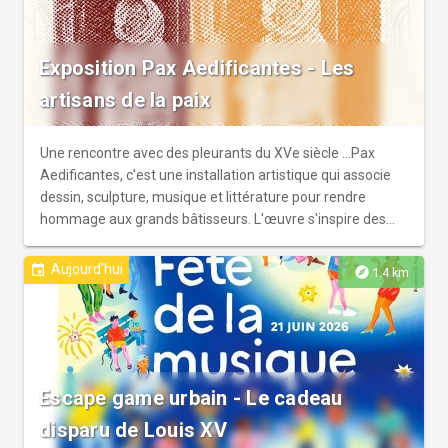
Exposition Pax Aedificantes - Les
artisans de la paix
Une rencontre avec des pleurants du XVe siècle ...Pax
Aedificantes, c'est une installation artistique qui associe
dessin, sculpture, musique et littérature pour rendre
hommage aux grands bâtisseurs. L'œuvre s'inspire des
célèbres Pleurants des ducs de Bourgogne (XVe siècle),
qu'elle revisite, en dévoilant des visages architecturaux et
Aujourd'hui
event
explore
1.4 km
surréalistes gravés dans le cristal et présentés sous forme
de stèles lumineuses. Magique !
Escape game urbain - Le cadeau
disparu de Louis XV