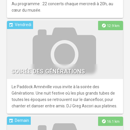
Au programme : 22 concerts chaque mercredi à 20h, au
cœur du musée.
Vendredi
event
explore
12.9 km
SOIRÉE DES GÉNÉRATIONS
Le Paddock Amnéville vous invite à la soirée des
Générations. Une nuit festive où les plus grands tubes de
toutes les époques se retrouvent sur le dancefloor, pour
chanter et danser entre amis. DJ Greg Ascori aux platines.
Demain
event
explore
16.1 km