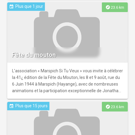
Plus que 1 jour
event
explore
23.6 km
Fête du mouton
L’association « Marspich Si Tu Veux » vous invite à célébrer
la 41¿ édition de la Fête du Mouton, les 8 et 9 août, rue du
6 Juin 1944 à Marspich (Hayange), avec de nombreuses
animations et la participation exceptionnelle de Jonathan
Dassin, tête d’affiche de cette édition ! Samedi 8 août
17h30 : Inauguration officielle et pot de l’amitié Dès 18h :
Plus que 15 jours
event
explore
23.6 km
Mouton à la broche 18h30 : Concert avec Steve Harry et
Amandine 20h30 : Concert avec le groupe Celebration
Dimanche 9 août 10h30 : Ouverture des stands et du
marché artisanal Dès 11h30 : Repas champêtre avec le