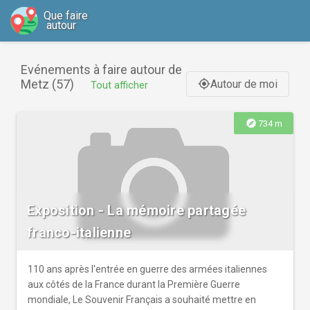
Que faire
autour
Evénements à faire autour de
Metz (57)
Autour de moi
gps_fixed
Tout afficher
explore
734 m
Exposition - La mémoire partagée
franco-italienne
110 ans après l'entrée en guerre des armées italiennes
aux côtés de la France durant la Première Guerre
mondiale, Le Souvenir Français a souhaité mettre en