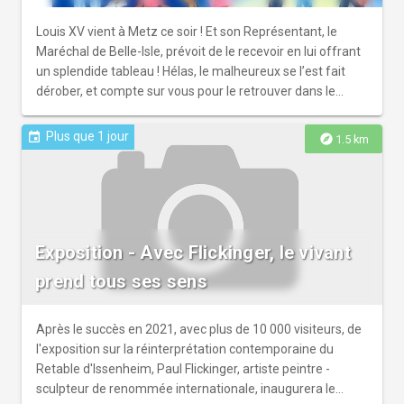
Louis XV vient à Metz ce soir ! Et son Représentant, le
Maréchal de Belle-Isle, prévoit de le recevoir en lui offrant
un splendide tableau ! Hélas, le malheureux se l’est fait
dérober, et compte sur vous pour le retrouver dans le
temps imparti. Arpentez le centre historique à l’aide d’un
plan ancien et faites face à des énigmes et défis pour
Plus que 1 jour
event
explore
1.5 km
découvrir les détails du patrimoine de Metz et leur histoire.
En couple, en famille ou entre amis, venez tester votre
esprit d'équipe dans cette quête animée par un guide en
costume d'époque ! Le jeu est adapté pour plusieurs
niveaux de difficultés (adulte ou enfant), merci de
Exposition - Avec Flickinger, le vivant
communiquer la composition de votre équipe lors de la
réservation. Dès 8 ans Parcours adapté aux PMR Durée :
prend tous ses sens
1h30 Règlement sur place (CB ou espèces) Réservation
obligatoire, par mail ou par téléphone. Les escape games
ont lieu toute l'année. Les dates suivantes seront
Après le succès en 2021, avec plus de 10 000 visiteurs, de
communiquées sur les réseaux sociaux (Échappées
l'exposition sur la réinterprétation contemporaine du
Temporelles) et sur le site internet.
Retable d'Issenheim, Paul Flickinger, artiste peintre -
sculpteur de renommée internationale, inaugurera le