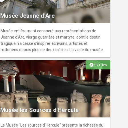
érable centenaire, ponctue la visite en évoquant l'esprit
romantique du XIXe siècle. Visites libres / visites guidées
Musée Jeanne d'Arc
et visites pédagogiques sur demande.
Musée entièrement consacré aux représentations de
Jeanne d’Arc, vierge guerrière et martyre, dont le destin
tragique n’a cessé d’inspirer écrivains, artistes et
historiens depuis plus de deux siècles. La visite du musée
est la première étape d’un circuit-découverte du
patrimoine de la ville incluant notamment les sites
explore
87.0 km
évoquant l’épopée de Jeanne d’Arc (Porte de France,
crypte de la chapelle castrale...).
Musée les Sources d'Hercule
Le Musée "Les sources d'Hercule" présente la richesse du