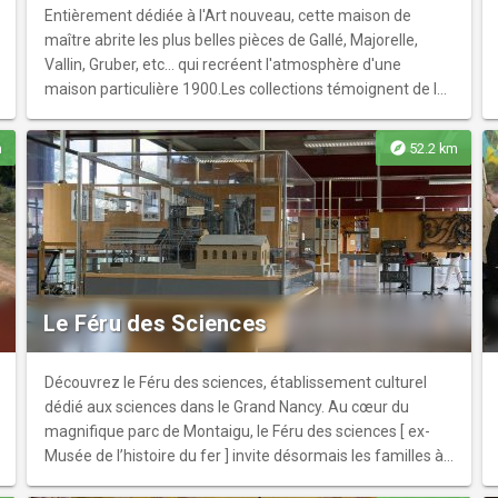
Entièrement dédiée à l'Art nouveau, cette maison de
maître abrite les plus belles pièces de Gallé, Majorelle,
Vallin, Gruber, etc... qui recréent l'atmosphère d'une
maison particulière 1900.Les collections témoignent de la
diversité des techniques (meubles, verreries, vitraux, cuir,
céramique...). Le jardin qui présente les essences
explore
m
52.2 km
préférées des artistes de l'Ecole de Nancy et sa folie-
aquarium valent aussi le détour! Musée gratuit pour les
moins de 26 ans et les étudiants. Billet valable toute la
journée.
Le Féru des Sciences
Découvrez le Féru des sciences, établissement culturel
dédié aux sciences dans le Grand Nancy. Au cœur du
magnifique parc de Montaigu, le Féru des sciences [ ex-
Musée de l’histoire du fer ] invite désormais les familles à
se plonger dans le monde des sciences. Espace à