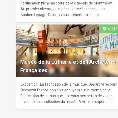
Fortification niché au cœur de la citadelle de Montmédy.
Au premier niveau, vous découvrirez l'espace Jules
Bastien Lepage. Celui-ci vous présentera : - une
introduction générale à la vie de l’artiste et à son œuvre -
un cabinet iconographique qui permet d’exposer des
explore
92.5 k
dessins et des objets fragiles - une salle de peintures. Au
deuxième niveau, la partie dédiée à la fortification a pour
vocation de faire connaître la richesse, la diversité et
l’intérêt du patrimoine meusien dans le domaine de
l’architecture militaire, et ce des origines à la fin du 18ème
Musée de la Lutherie et de l'Archèterie
siècle : maquettes d’ouvrages défensifs, armes
anciennes, vues aériennes de sites fortifiés de la Meuse,
Françaises
etc… Musée labellisé Musée de France Non accessible
PMR - Animaux non autorisés.
Exposition : La fabrication de la musique. Départ Mirecourt.
Découvrir l’exposition en s’appuyant sur le thème de la
Fabrication de la musique, elle vous permettra de voir la
diversité de la collection du musée. Vivre des expériences :
regarder les instruments et autres collections présentés,
écoutez musiques et témoignages, observez les gestes