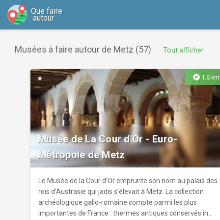
Que faire
autour
Musées à faire autour de Metz (57)
Tout afficher
explore
1.6 km
Musée de La Cour d'Or - Euro-
Métropole de Metz
Le Musée de la Cour d’Or emprunte son nom au palais des
rois d’Austrasie qui jadis s’élevait à Metz. La collection
archéologique gallo-romaine compte parmi les plus
importantes de France : thermes antiques conservés in