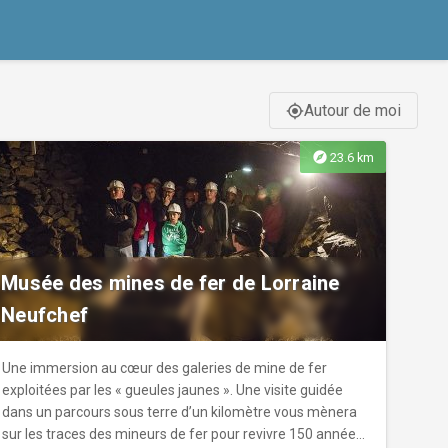
Autour de moi
gps_fixed
explore
23.6 km
Musée des mines de fer de Lorraine
Neufchef
Une immersion au cœur des galeries de mine de fer
exploitées par les « gueules jaunes ». Une visite guidée
dans un parcours sous terre d’un kilomètre vous mènera
sur les traces des mineurs de fer pour revivre 150 années