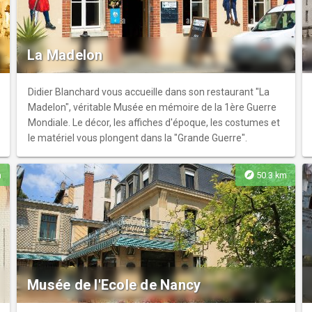
Grand maréchal du Palais Duroc, l'histoire de la famille Adt
et de l'industrie du papier-mâché à Pont-à-Mousson, celle
des fonderies (Pont-à-Mousson SA) et de l'Imagerie
Mussipontaine. Tarif d'entrée réduit : demandeurs,
La Madelon
d'emploi, personnes handicapées
Didier Blanchard vous accueille dans son restaurant "La
Madelon", véritable Musée en mémoire de la 1ère Guerre
Mondiale. Le décor, les affiches d'époque, les costumes et
le matériel vous plongent dans la "Grande Guerre".
explore
m
50.3 km
Musée de l'Ecole de Nancy