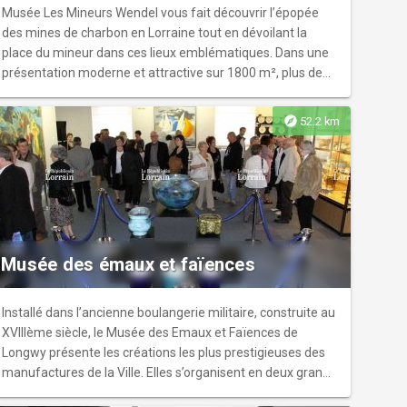
juillet, 1er novembre et 25 décembre.
Musée Les Mineurs Wendel vous fait découvrir l’épopée
des mines de charbon en Lorraine tout en dévoilant la
place du mineur dans ces lieux emblématiques. Dans une
présentation moderne et attractive sur 1800 m², plus de
160 objets et maquettes, 25 documents audiovisuels ainsi
que d’innombrables photos, documents et bornes sonores
explore
52.2 km
vous plongent dans l’histoire du charbon en Lorraine, la vie
quotidienne du mineur et de sa famille, les politiques
sociales des compagnies minières, … Le tarif de la visite du
Musée Les Mineurs Wendel comprend la visite du Musée
la Mine Wendel.
Musée des émaux et faïences
Installé dans l’ancienne boulangerie militaire, construite au
XVIIIème siècle, le Musée des Emaux et Faïences de
Longwy présente les créations les plus prestigieuses des
manufactures de la Ville. Elles s’organisent en deux grands
ensembles : les faïences, produites à partir de 1798, et les