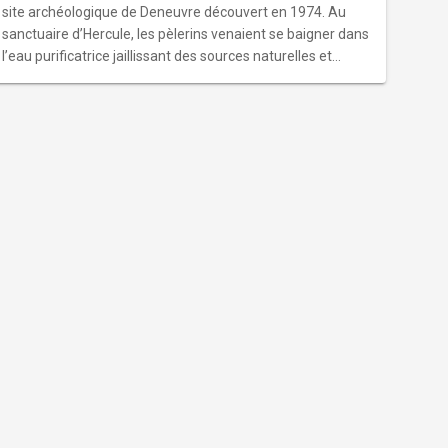
site archéologique de Deneuvre découvert en 1974. Au
sanctuaire d’Hercule, les pèlerins venaient se baigner dans
l’eau purificatrice jaillissant des sources naturelles et
faisaient un vœu. Que celui-ci se réalisât et le pèlerin
offrait un ex-voto. L'importance de cette collection fait du
site de Deneuvre le plus important sanctuaire de ce dieu
jamais découvert en Gaule.