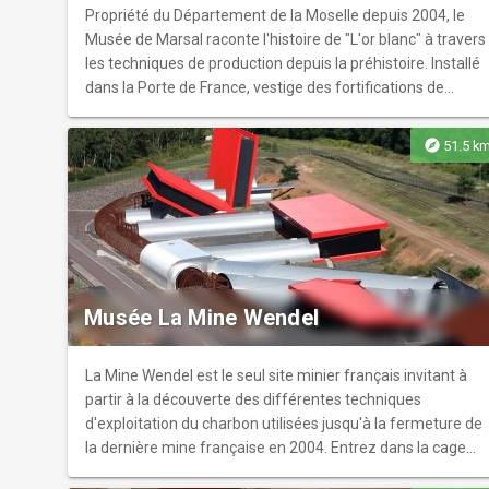
Propriété du Département de la Moselle depuis 2004, le
Musée de Marsal raconte l'histoire de "L'or blanc" à travers
les techniques de production depuis la préhistoire. Installé
dans la Porte de France, vestige des fortifications de
Vauban, il évoque également l'histoire de Marsal, ancienne
place forte. Les collections illustrent les relations
explore
51.5 k
complexes de l'homme au sel au cours de l'histoire. Les
richesses du musée: des vestiges archéologiques, un
reliquaire du XIV° siècle, une vierge ouvrante du XIV° siècle,
des témoignages de la vie quotidienne. Une nouvelle
muséographie met en avant les fortifications et un film en
3D et restitue la citadelle à l'époque de Vauban.
Musée La Mine Wendel
La Mine Wendel est le seul site minier français invitant à
partir à la découverte des différentes techniques
d'exploitation du charbon utilisées jusqu'à la fermeture de
la dernière mine française en 2004. Entrez dans la cage
comme l'ont fait tant de mineurs auparavant et en route