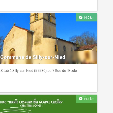
explore
14.0 km
Commune de Silly-sur-Nied
Situé à Silly-sur-Nied (57530) au 7 Rue de l'Ecole.
explore
14.3 km