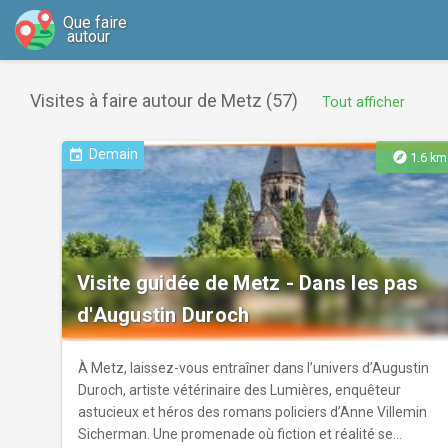
Que faire
autour
Visites à faire autour de Metz (57)
Tout afficher
Demain
event
explore
1.6 km
Visite guidée de Metz - Dans les pas
d'Augustin Duroch
À Metz, laissez-vous entraîner dans l’univers d’Augustin
Duroch, artiste vétérinaire des Lumières, enquêteur
astucieux et héros des romans policiers d’Anne Villemin
Sicherman. Une promenade où fiction et réalité se