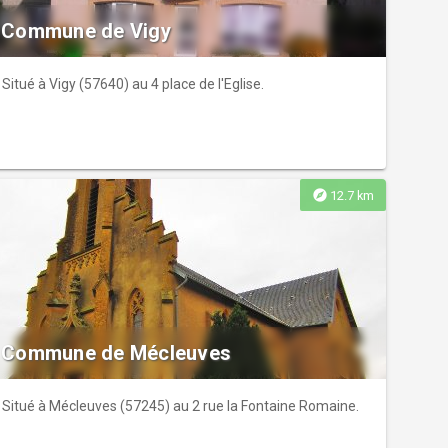
Commune de Vigy
Situé à Vigy (57640) au 4 place de l'Eglise.
explore
12.7 km
Commune de Mécleuves
Situé à Mécleuves (57245) au 2 rue la Fontaine Romaine.