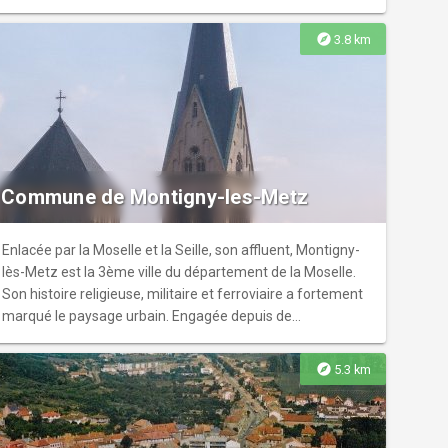
explore
3.8 km
Commune de Montigny-les-Metz
Enlacée par la Moselle et la Seille, son affluent, Montigny-
lès-Metz est la 3ème ville du département de la Moselle.
Son histoire religieuse, militaire et ferroviaire a fortement
marqué le paysage urbain. Engagée depuis de
nombreuses années dans une politique de
développement durable marquée, la Ville et les agents de
explore
5.3 km
la ville, en particulier des espaces verts, apportent un soin
particulier à l'entretien des rues et au fleurissement des
ponts, squares et places de la commune. Montigny-lès-