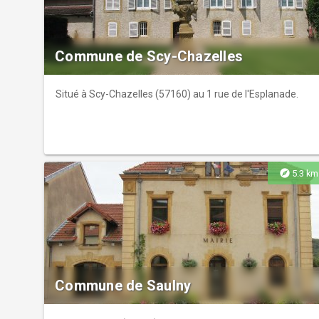
Commune de Scy-Chazelles
Situé à Scy-Chazelles (57160) au 1 rue de l'Esplanade.
explore
5.3 km
Commune de Saulny