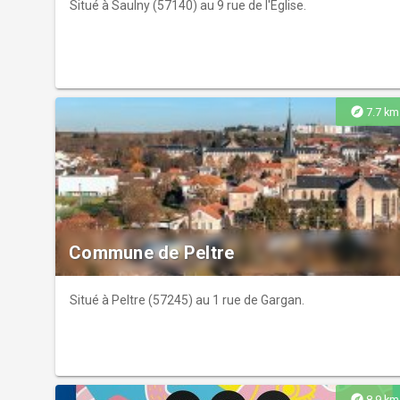
Situé à Saulny (57140) au 9 rue de l'Eglise.
explore
7.7 km
Commune de Peltre
Situé à Peltre (57245) au 1 rue de Gargan.
explore
8.9 km