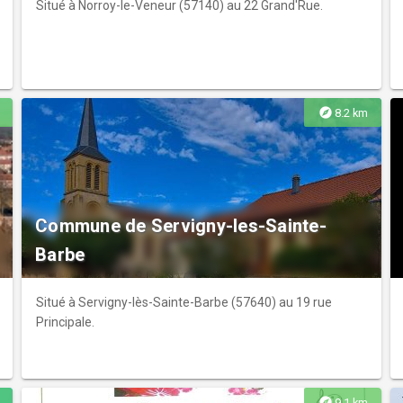
Situé à Norroy-le-Veneur (57140) au 22 Grand'Rue.
explore
8.2 km
Commune de Servigny-les-Sainte-
Barbe
Situé à Servigny-lès-Sainte-Barbe (57640) au 19 rue
Principale.
explore
9.1 km