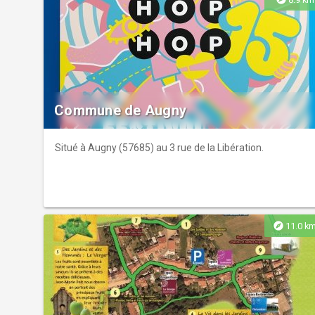
Commune de Augny
Situé à Augny (57685) au 3 rue de la Libération.
explore
11.0 k