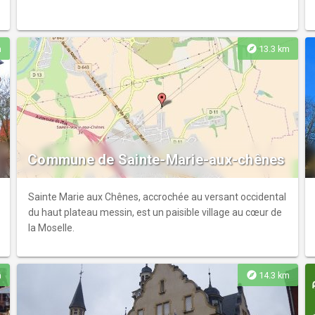
explore
m
13.3 km
Commune de Sainte-Marie-aux-chênes
Sainte Marie aux Chênes, accrochée au versant occidental
du haut plateau messin, est un paisible village au cœur de
la Moselle.
explore
m
14.3 km