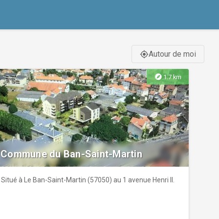
Autour de moi
gps_fixed
explore
1.7 km
Commune du Ban-Saint-Martin
Situé à Le Ban-Saint-Martin (57050) au 1 avenue Henri II.