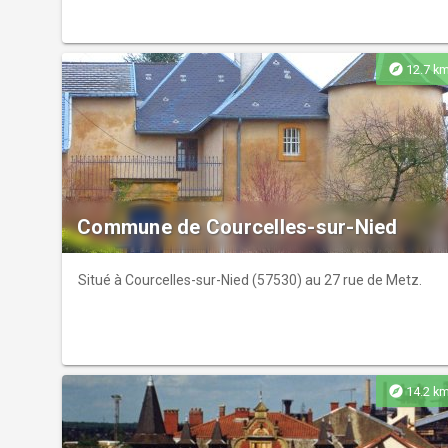
explore
12.7 k
Commune de Courcelles-sur-Nied
Situé à Courcelles-sur-Nied (57530) au 27 rue de Metz.
explore
14.2 k