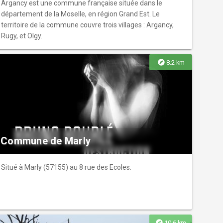
Argancy est une commune française située dans le
l'autre en une piste cyclable, pour permettre à chacun de
département de la Moselle, en région Grand Est. Le
flâner au bord de l'eau.
territoire de la commune couvre trois villages : Argancy,
Rugy, et Olgy.
explore
8.2 km
Commune de Marly
Situé à Marly (57155) au 8 rue des Ecoles.
explore
10.6 km