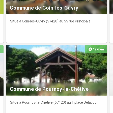
Commune de Coin-les-Cuvry
Situé à Coin-lès-Cuvry (57420) au 55 rue Principale.
explore
m
12.6 km
Commune de Pournoy-la-Chétive
Situé à Pournoy-la-Chétive (57420) au 1 place Delacour.