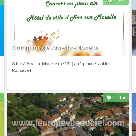
Commune de Ars-sur-Moselle
Situé à Ars-sur-Moselle (57130) au 1 place Franklin
Roosevelt.
explore
m
11.1 km