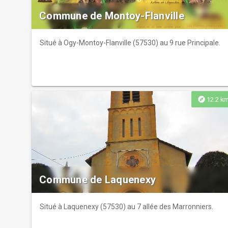
Commune de Montoy-Flanville
Situé à Ogy-Montoy-Flanville (57530) au 9 rue Principale.
explore
12.2 k
Commune de Laquenexy
Situé à Laquenexy (57530) au 7 allée des Marronniers.