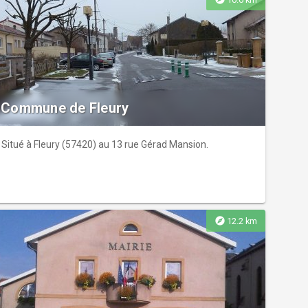
Commune de Fleury
Situé à Fleury (57420) au 13 rue Gérad Mansion.
explore
12.2 km