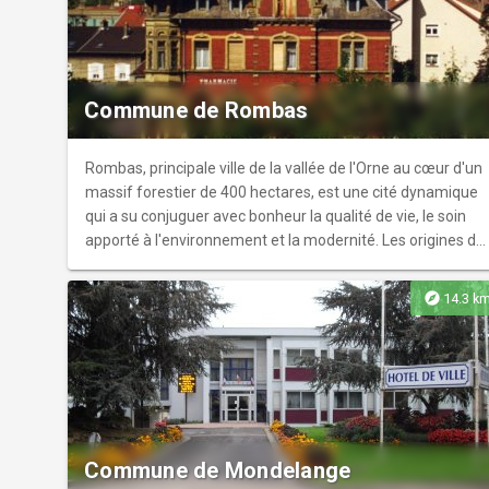
Commune de Rombas
Rombas, principale ville de la vallée de l'Orne au cœur d'un
massif forestier de 400 hectares, est une cité dynamique
qui a su conjuguer avec bonheur la qualité de vie, le soin
apporté à l'environnement et la modernité. Les origines de
la ville sont très anciennes. On a trouvé sur les contreforts
de la côte de Drince des traces de présence humaine
explore
14.3 k
remontant à 15 000 ans avant notre ère. Au IXème siècle,
les moines de l'abbaye de Gorze ont enseigné aux
villageois la culture de la vigne, qui fut pendant mille ans la
première source de revenus. De son passé agricole et
viticole, Rombas garde de nombreuses traces,
notamment au niveau de son architecture. Elle a connu au
XIXème siècle un développement industriel important, et a
Commune de Mondelange
su réussir sa reconversion économique récente. Un de ces