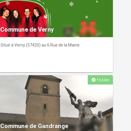
Commune de Verny
Situé à Verny (57420) au 6 Rue de la Mairie.
explore
15.6 km
Commune de Gandrange