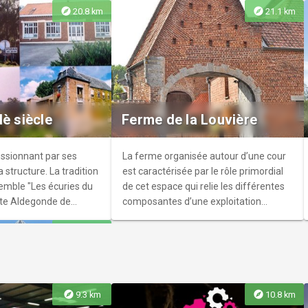
rsonne écrivant des
fié sur l’ancienne motte
à laissé place en 1986 à un vaste un
explore
explore
20.8 km
21.1 km
mettra de laisser libre
e d’une dérivation du
parc qui abrite la maison des
Jacques Chirac,
ation, et ainsi repartir
associations
re poème!
rix de Rome
ennes (59300) au
Régiment d'Infanterie.
Iè siècle
Ferme de la Louvière
ssionnant par ses
La ferme organisée autour d’une cour
 structure. La tradition
est caractérisée par le rôle primordial
mble "Les écuries du
de cet espace qui relie les différentes
nte Aldegonde de
composantes d’une exploitation
agricole.
explore
23.8 km
explore
explore
9.3 km
10.8 km