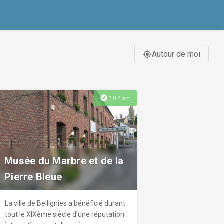
Autour de moi
gps_fixed
explore
18.4 km
Musée du Marbre et de la
Pierre Bleue
La ville de Bellignies a bénéficié durant
tout le XIXème siècle d'une réputation