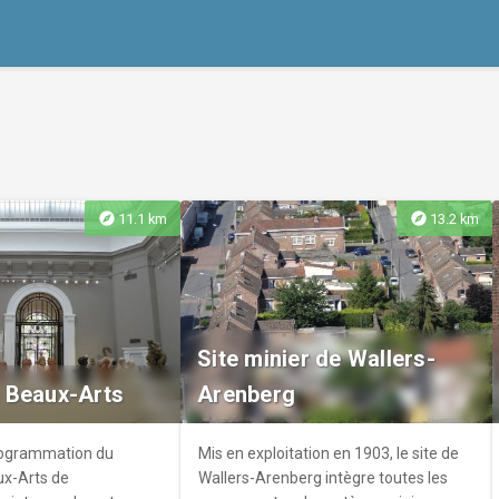
explore
explore
11.1 km
13.2 km
Site minier de Wallers-
 Beaux-Arts
Arenberg
rogrammation du
Mis en exploitation en 1903, le site de
x-Arts de
Wallers-Arenberg intègre toutes les