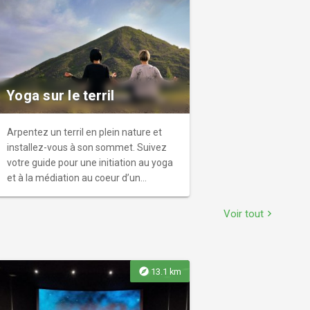
clapotis de la fontaine, la mélodie du
carillon de l’église St-Michel.
Yoga sur le terril
Arpentez un terril en plein nature et
installez-vous à son sommet. Suivez
votre guide pour une initiation au yoga
et à la médiation au coeur d’un
paysage évolutif inscrit au patrimoine
mondial de l’Unesco. Prenez le temps
Voir tout
chevron_right
de vous détendre et d’éveiller vos sens
et votre esprit, en vivant une
expérience hors du commun, en
immersion totale. Adoptez la « slow
explore
13.1 km
attitude » et prenez conscience de
votre corps, de votre esprit et de la