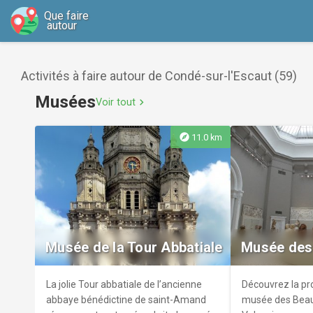
Que faire
autour
Activités à faire autour de Condé-sur-l'Escaut (59)
Musées
Voir tout
chevron_right
explore
11.0 km
Musée de la Tour Abbatiale
Musée des
La jolie Tour abbatiale de l’ancienne
Découvrez la p
abbaye bénédictine de saint-Amand
musée des Beau