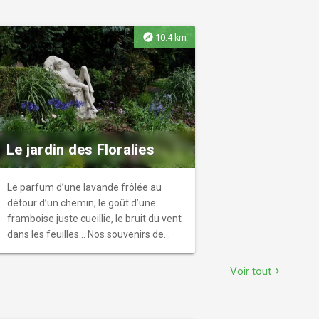
explore
10.4 km
Le jardin des Floralies
Le parfum d’une lavande frôlée au
détour d’un chemin, le goût d’une
framboise juste cueillie, le bruit du vent
dans les feuilles… Nos souvenirs de
jardin les plus forts passent par des
vecteurs sensoriels. Le jardin des
Voir tout
chevron_right
Floralies semble particulièrement
propice au plaisir des yeux, du nez, des
oreilles et de la bouche. Ce petit jardin