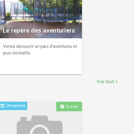
départs possibles : 14 h 30, 15 h 30 et
16 h 30, uniquement sur réservation
sur la billetterie en ligne
enm.lillemetropole.fr **Tarif** : 5€
Le repère des aventuriers
Venez découvrir un parc d’aventures et
jeux récréatifs.
Voir tout
chevron_right
Dimanche
event
explore
16.4 km