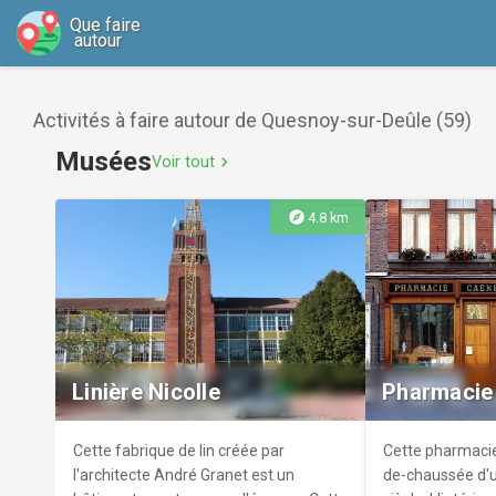
Que faire
autour
Activités à faire autour de Quesnoy-sur-Deûle (59)
Musées
Voir tout
chevron_right
explore
4.8 km
Linière Nicolle
Pharmacie
Cette fabrique de lin créée par
Cette pharmacie 
l'architecte André Granet est un
de-chaussée d'