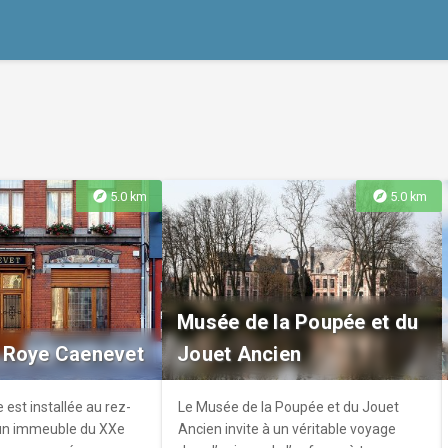
explore
explore
5.0 km
5.0 km
Musée de la Poupée et du
 Roye Caenevet
Jouet Ancien
est installée au rez-
Le Musée de la Poupée et du Jouet
un immeuble du XXe
Ancien invite à un véritable voyage