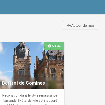
Autour de moi
gps_fixed
explore
5.4 km
Beffroi de Comines
Reconstruit dans le style renaissance
flamande, l’Hôtel de ville est inauguré