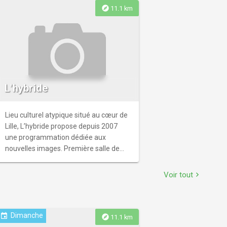
explore
11.1 km
L'hybride
Lieu culturel atypique situé au cœur de
Lille, L’hybride propose depuis 2007
une programmation dédiée aux
nouvelles images. Première salle de
video mapping immersif des Hauts-de-
+++++++++
France, le lieu articule tout au long de
Voir tout
chevron_right
l’année des séances immersives et des
projections de courts métrages, avec
l’envie de faire découvrir des formes
audiovisuelles singulières et
Dimanche
event
explore
11.1 km
audacieuses. Accessible et convivial,