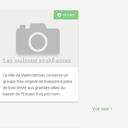
explore
10.0 km
Les maisons scaldiennes
La ville de Valenciennes conserve un
groupe très original de maisons à pans
de bois limité aux grandes villes du
bassin de l’Escaut d’où son nom
(Scaldienne étant un adjectif
correspondant à « Escaut ») ?Lors de
Voir tout
chevron_right
votre visite, ne manquez pas de
découvrir cette architecture typique. La
ville concentre à elle seule trois des