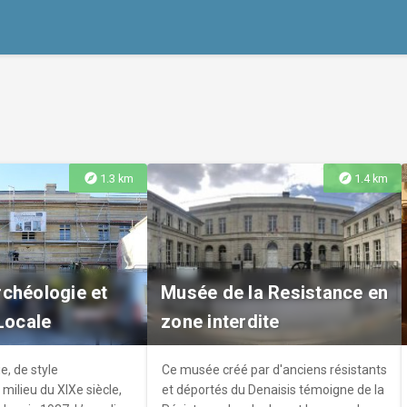
explore
explore
1.3 km
1.4 km
chéologie et
Musée de la Resistance en
 Locale
zone interdite
e, de style
Ce musée créé par d'anciens résistants
milieu du XIXe siècle,
et déportés du Denaisis témoigne de la