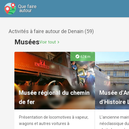
Que faire
autour
Activités à faire autour de Denain (59)
Musées
Voir tout
chevron_right
explore
674 m
Musée régional du chemin
Musée d'Ar
de fer
d'Histoire
Présentation de locomotives à vapeur,
L’ancienne mairi
wagons et autres voitures à
néoclassique du 