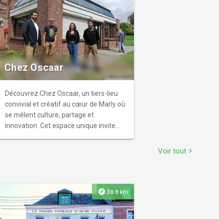
votre corps, de votre esprit et de la
nature qui vous entoure.
Chez Oscaar
Découvrez Chez Oscaar, un tiers-lieu
convivial et créatif au cœur de Marly où
se mêlent culture, partage et
innovation. Cet espace unique invite
habitants et visiteurs à se rencontrer,
échanger et participer à des activités
Voir tout
chevron_right
variées dans une ambiance
chaleureuse et inspirante. Chez Oscaar
propose des concerts, des ateliers
créatifs, événements culturels,
explore
38.8 km
expositions, rencontres artistiques,
musicales, et moments collaboratifs