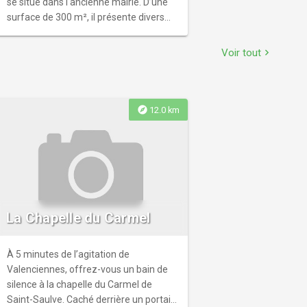
se situe dans l'ancienne mairie. D’une
surface de 300 m², il présente divers
objets, maquettes, costumes et
archives, liés à la vie locale et vous
Voir tout
chevron_right
plonge dans l'atmosphère du siècle
dernier. L'industrie de la mine et les
métiers d'autrefois sont
particulièrement illustrés par de
explore
12.0 km
nombreux outils d'époque.
La Chapelle du Carmel
À 5 minutes de l’agitation de
Valenciennes, offrez-vous un bain de
silence à la chapelle du Carmel de
Saint-Saulve. Caché derrière un portail