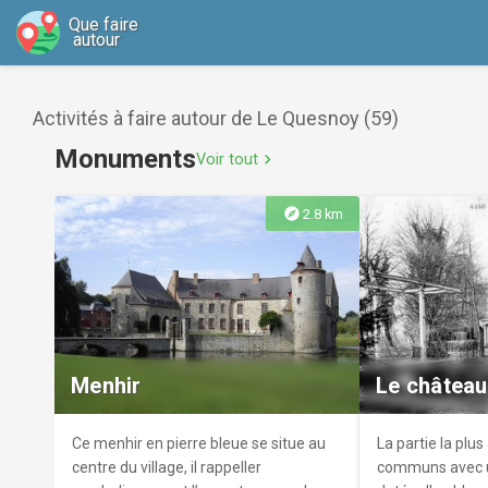
Que faire
autour
Activités à faire autour de Le Quesnoy (59)
Monuments
Voir tout
chevron_right
explore
2.8 km
Menhir
Le châtea
Ce menhir en pierre bleue se situe au
La partie la plus
centre du village, il rappeller
communs avec u