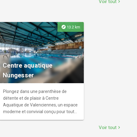
Voir tout
chevron_right
fait suite à la tempête du 27 juin 2026
et aux importants travaux de
sécurisation en cours visant à traiter
les arbres tombés ou présentant un
explore
13.2 km
risque de chute. Sont actuellement
fermés : - les routes forestières ; - les
sentiers de randonnée ; - les aires
d'accueil (tables, bancs, espaces de
détente). Ces restrictions concernent
Centre aquatique
les piétons, cyclistes et cavaliers.
Restent accessibles : - les accès aux
Nungesser
auberges du massif ; - la véloroute
traversant la forêt. L'ONF procédera à
Plongez dans une parenthèse de
une nouvelle évaluation de la situation
détente et de plaisir à Centre
le 31 août 2026. Nous invitons tous les
Aquatique de Valenciennes, un espace
visiteurs à respecter la signalisation en
moderne et convivial conçu pour toute
place et les consignes de sécurité.
la famille. Le centre aquatique propose
des bassins adaptés à tous les âges et
Voir tout
chevron_right
tous les niveaux : apprentissage de la