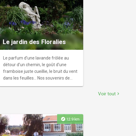
Le jardin des Floralies
Le parfum d’une lavande frôlée au
détour d’un chemin, le goût d’une
framboise juste cueillie, le bruit du vent
dans les feuilles… Nos souvenirs de
jardin les plus forts passent par des
vecteurs sensoriels. Le jardin des
Voir tout
chevron_right
Floralies semble particulièrement
propice au plaisir des yeux, du nez, des
oreilles et de la bouche. Ce petit jardin
fait 3000 m2, et son entrée principale
explore
12.9 km
recrée en 2014, s’articule autour d’une
grande fontaine remettant en eau la