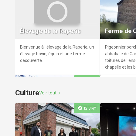
de ses anciennes meules,
parc des Prix de Rome
Parc de la 
dans le dernier carré, un jardin de la
sérénité et à l'é
surnommées les "trois orphelines" sont
vierge.
dans un écrin de
exposées à l'entrée de la propriété du
Remonval marie
Situé à Valenciennes (59300) au
Bienvenue place
moulin. Celles-ci font 200 cm de
richesse botaniq
Avenue du 327e Régiment d'Infanterie.
vous des cartes 
diamètre et ont un poids de 5 à 10
biodiversité loc
Élevage de la Raperie
Ferme de 
fin du XIXe ou du
tonnes!
passionné de ja
illustrent le qua
photographie o
fondation peu ap
Bienvenue à l'élevage de la Raperie, un
Pigeonnier porc
d'un lieu de re
des fortification
élevage bovin, équin et une ferme
abbatiale de Ca
Remonval vous 
images sont cons
découverte.
toitures de l'en
déconnexion tot
Médiathèque S
chapelle et les 
la lumière douc
datées de la fin 
sont inscrits a
d'octobre,n et s
citadelle avant 
explore
14.4 km
historiques par 
fouler les allées
fortifications. 
1971.
dès son inaugur
Culture
(cartes postales
Voir tout
chevron_right
chaussures de 
Cellier, photogr
l'expérience par
Mariage et de Le
explore
12.8 km
ruelles pavées d
également conser
La motte féodale et la
Médiathèque Si
ferme de la basse-cour
Le manoir 