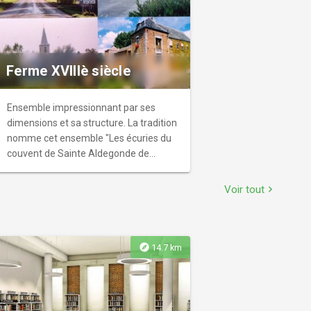
statue « le Rieur » et d’un jardin des
cinq sens. Comme son nom l’indique, il
évoque au valenciennois, le souvenir
des expositions horticoles d’autrefois,
qui se tenaient dans le quartier. On
Ferme XVIIIè siècle
aime beaucoup : L’odeur de ses plantes
parfumées au début du printemps. La
Ensemble impressionnant par ses
vue de son camaïeu de couleur à
dimensions et sa structure. La tradition
l’automne. La présence de l’aire de jeux
nomme cet ensemble "Les écuries du
et le côté pédagogique du jardin des 5
couvent de Sainte Aldegonde de
sens pour les enfants. La possibilité d’y
Maubeuge"
déguster la barquette de frites achetée
en face de l’entrée du parc ou
Voir tout
chevron_right
d’emporter le « gâteau du Rieur » à la
pâtisserie du coin, et le déguster assis
sur la fontaine du même non. Se laisse
explore
14.7 km
bercer par le chant des oiseaux, le
clapotis de la fontaine, la mélodie du
carillon de l’église St-Michel.