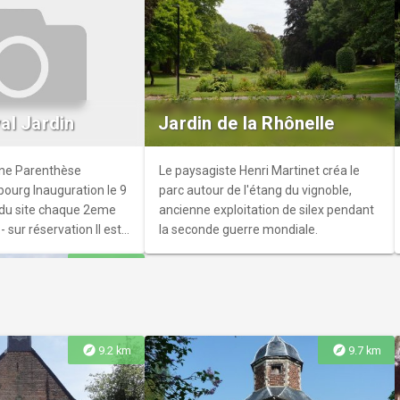
Cette balade ginko ( balade poétique
s scaldiennes
entre personnes écrivant des haïkus)
entre Kukaï ( personne écrivant des
haïku), vous permettra de laisser libre
nciennes conserve un
cours à votre création, et ainsi repartir
ginal de maisons à pans
avec votre propre poème!
al Jardin
Jardin de la Rhônelle
ux grandes villes du
aut d’où son nom
t un adjectif
Une Parenthèse
Le paysagiste Henri Martinet créa le
 « Escaut ») ?Lors de
ourg Inauguration le 9
parc autour de l'étang du vignoble,
e manquez pas de
 du site chaque 2eme
ancienne exploitation de silex pendant
architecture typique. La
 sur réservation Il est
la seconde guerre mondiale.
 elle seule trois des
 temps semble
maisons de ce type
explore
15.0 km
ol. À quelques minutes
ng de l’Escaut de
, au cœur du village
s ! Et ca tombe bien,
ebourg, le Jardin du
tue l'accueil de l'office
ses portes pour la
 en savoir + !
ois. Bien plus qu’une
explore
explore
9.2 km
9.7 km
de, ce nouveau joyau
 invitation à la