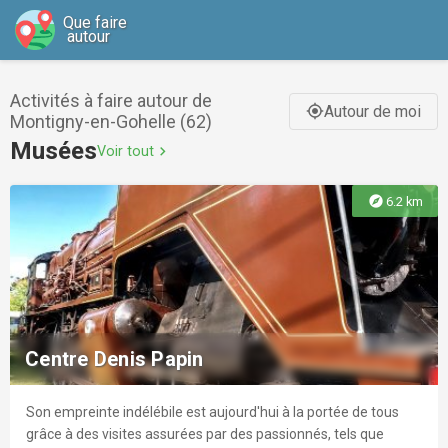
Que faire
autour
Activités à faire autour de
Autour de moi
gps_fixed
Montigny-en-Gohelle (62)
Musées
Voir tout
chevron_right
explore
6.2 km
Centre Denis Papin
Son empreinte indélébile est aujourd'hui à la portée de tous
grâce à des visites assurées par des passionnés, tels que