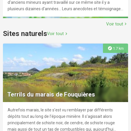
d'anciens mineurs ayant travaillé sur ce même site il y a
plusieurs dizaines d'années... Leurs anecdotes et témoignages
sauront vous transporter à travers l'histoire industrielle du
explore
9.1 km
Nord-Pas-de-Calais.
Voir tout
chevron_right
Sites naturels
Voir tout
chevron_right
explore
1.7 km
La Galerie du Temps – Musée du Louvre-
Lens
Elle rassemble plus de 200 chefs-d'œuvre originaux issus des
collections du Musée du Louvre (Paris), couvrant une
Terrils du marais de Fouquières
temporalité allant du IVe millénaire avant notre ère jusqu'au
milieu du XIXe siècle (de la naissance de l'écriture à la
révolution industrielle). Trois grands ensembles typés :
Autrefois marais, le site s’est vu remblayer par différents
explore
9.1 km
Antiquité (Mésopotamie, Égypte, Grèce, Rome) Moyen Âge
dépôts tout au long de l’époque minière. Il s’agissait alors
Temps Modernes et Époque Contemporaine
principalement de schiste noir, de cendre, de schiste rouge
mais aussi de tout un tas de combustibles qui, aujourd’hui