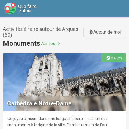
Que faire
autour
Activités à faire autour de Arques
Autour de moi
gps_fixed
(62)
Monuments
Voir tout
chevron_right
explore
2.6 km
Cathédrale Notre-Dame
Ce joyau s’inscrit dans une longue histoire. Il est l’un des
monuments à l’origine de la ville. Dernier témoin de l’art